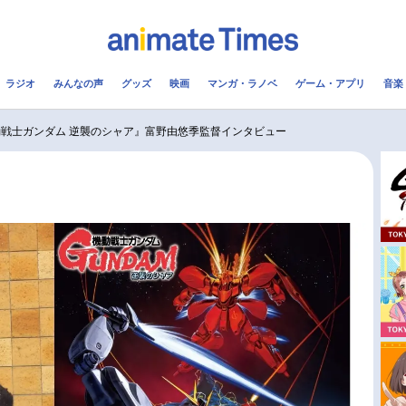
ラジオ
みんなの声
グッズ
映画
マンガ・ラノベ
ゲーム・アプリ
音楽
メ
声優
ラジオ
み
動戦士ガンダム 逆襲のシャア』富野由悠季監督インタビュー
コスプレ
2.5次元
配信
アニメ映画一覧
今期アニメ曜日別一覧
実写化映画一覧
春アニメ
男性声優/女性声優一覧
夏アニメ
FOLLOW US