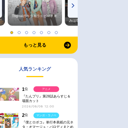
Trignalのキラキラ☆ビートＲ
森久保祥太郎×浪川大輔 つま
みは塩だけ
もっと見る
人気ランキング
1
位
アニメ
『たんプリ』第28話あらすじ＆
場面カット
2026/08/08 12:00
2
位
マンガ・ラノベ
『僕とロボコ』単行本表紙の元ネ
タ・オマージュ・パロディまとめ