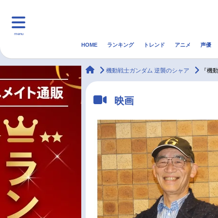
menu
HOME
ランキング
トレンド
アニメ
声優
HOME
ランキング
アニ
animateTimes
機動戦士ガンダム 逆襲のシャア
『機
マンガ・ラノベ
ゲーム・アプリ
音楽
映画
最新記事一覧
アニメ記事一覧
声優記事一覧