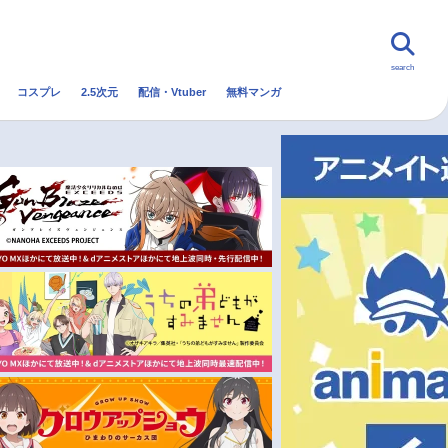
search
コスプレ
2.5次元
配信・Vtuber
無料マンガ
んなの声
グッズ
映画
・Vtuber
トレンド
無料マンガ
秋アニメ
冬アニメ