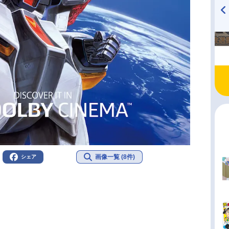
TVアニメ『戦隊大失格』
ハイキュー!! 烏野高校放送部!
radio 大直会 2nd season
画像一覧 (8件)
シェア