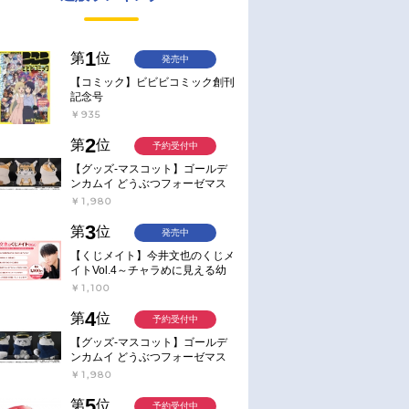
1
第
位
発売中
【コミック】ビビビコミック創刊
記念号
￥935
2
第
位
予約受付中
【グッズ-マスコット】ゴールデ
ンカムイ どうぶつフォーゼマス
コット 4.尾形百之助【再販】
￥1,980
3
第
位
発売中
【くじメイト】今井文也のくじメ
イトVol.4～チャラめに見える幼
馴染、実は一途で独占欲が強いん
￥1,100
です～
4
第
位
予約受付中
【グッズ-マスコット】ゴールデ
ンカムイ どうぶつフォーゼマス
コット 5.月島軍曹【再販】
￥1,980
5
第
位
予約受付中