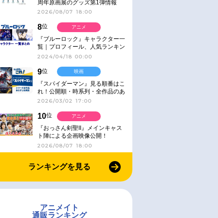
周年原画展のグッズ第1弾情報
2026/08/07 18:00
8
位
アニメ
『ブルーロック』キャラクター一
覧｜プロフィール、人気ランキン
グ、キャラソン、診断など気にな
2024/04/18 00:00
る情報まとめ
9
位
映画
『スパイダーマン』見る順番はこ
れ！公開順・時系列・全作品のあ
らすじをまとめました
2026/03/02 17:00
10
位
アニメ
『おっさん剣聖II』メインキャス
ト陣による企画映像公開！
2026/08/07 18:00
ランキングを見る
アニメイト
通販ランキング