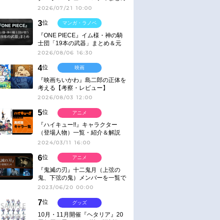
2026/07/21 10:00
3
位
マンガ・ラノベ
『ONE PIECE』イム様・神の騎
士団「19本の武器」まとめ＆元
ネタ
2026/08/06 16:30
4
位
映画
『映画ちいかわ』島二郎の正体を
考える【考察・レビュー】
2026/08/03 12:00
5
位
アニメ
『ハイキュー!!』キャラクター
（登場人物）一覧・紹介＆解説
2024/03/11 16:00
6
位
アニメ
『鬼滅の刃』十二鬼月（上弦の
鬼、下弦の鬼）メンバーを一覧で
紹介＆解説（登場鬼の情報まと
2023/06/20 00:00
め）
7
位
グッズ
10月・11月開催『ヘタリア』20