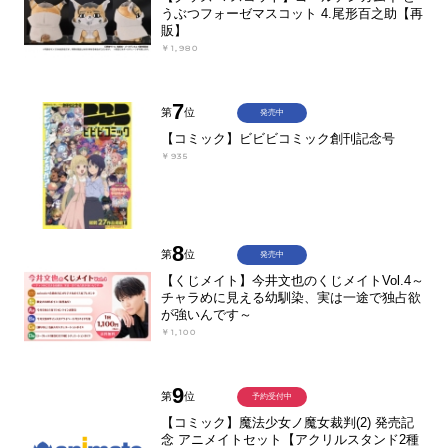
うぶつフォーゼマスコット 4.尾形百之助【再
販】
￥1,980
7
第
位
発売中
【コミック】ビビビコミック創刊記念号
￥935
8
第
位
発売中
【くじメイト】今井文也のくじメイトVol.4～
チャラめに見える幼馴染、実は一途で独占欲
が強いんです～
￥1,100
9
第
位
予約受付中
【コミック】魔法少女ノ魔女裁判(2) 発売記
念 アニメイトセット【アクリルスタンド2種