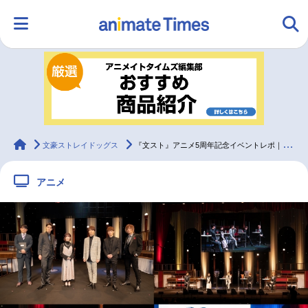
HOME
ランキング
アニメ
声優
ラジオ
みんなの声
グッズ
映画
animateTimes
文豪ストレイドッグス
『文スト』アニメ5周年記念イベントレポ｜胸が熱くなるスタッフ厳選の名場面
アニメ
マンガ・ラノベ
ゲーム・アプリ
音楽
コスプレ
2.5次元
配信・Vtuber
トレンド
無料マンガ
最新記事一覧
アニメ記事一覧
声優記事一覧