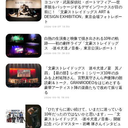
ヨコハマ・武装探偵社・ポートマフィア──世
界観をパッケージするデザインワークスが目の
前に！ 「文豪ストレイドッグス ART &
DESIGN EXHIBITION」東京会場フォトレポー
ト
2026-08-07 13:30
白熱の生演奏と映像で描き出される10年の軌
跡――初の劇伴ライブ「文豪ストレイドッグ
ス -迷ヰ犬達ノ音奏-」東京公演レポート！
2026-06-10 18:00
「文豪ストレイドッグス 迷ヰ犬達ノ宴 其ノ
四」【昼の部】レポート｜シリーズ10年の歩
みを上村祐翔さん、宮野真守さんら声優陣の朗
読劇＆トーク、GRANRODEOをはじめとする
豪華アーティスト陣の楽曲たちで改めて振り返
る
2026-05-15 18:00
「ひたすらに迷い続けて、いまだに迷っている
10年だったのではないかと思います」──「文
豪ストレイドッグス -迷ヰ犬達ノ音奏-」開催
記念 バンドマスター・岩﨑 琢さんインタビュ