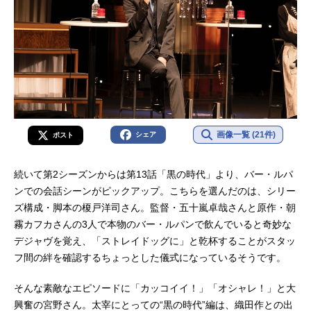
画像一覧 (21件)
シェア
ポスト
続いて第2シーズンからは第13話「黒の時代」より、バー・ルパ
ンでの会話シーンがピックアップ。こちらを選んだのは、シリー
ズ構成・脚本の榎戸洋司さん。監督・五十嵐卓哉さんと原作・朝
霧カフカさんの3人で本物のバー・ルパンで飲んでいると奇妙な
デジャヴを覚え、「ストレイドッグに」と乾杯することがスタッ
フ間の絆を確認するちょっとした儀式になっているそうです。
そんな素敵なエピソードに「カッコイイ！」「オシャレ！」と大
興奮の宮野さん。太宰にとっての“黒の時代”編は、織田作との出