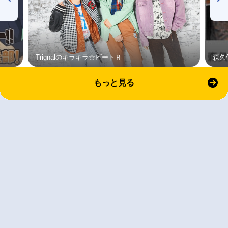
Trignalのキラキラ☆ビートＲ
森久
もっと見る