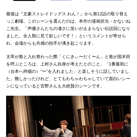
最後は『文豪ストレイドッグス わん！』から第12話の取り替え
っこ劇場。このシーンを選んだのは、本作の漫画担当・かないね
こ先生。「声優さんたちの凄さに笑いが止まらない伝説回になり
ました。全人類に見て欲しいです！」というコメントが寄せら
れ、会場からも共感の拍手が沸き起こります。
太宰が敦と入れ替わった際「くにきぃ〜だく〜ん」と敦が国木田
を呼ぶところは、上村さん自身が考えたとのこと。「1番最初に
（台本へ抑揚の）“〜”を入れました」と楽しそうに話していまし
た。難しかったけれど、とてもわちゃわちゃしていて面白いシー
ンになっていると宮野さんも大絶賛のシーンです。