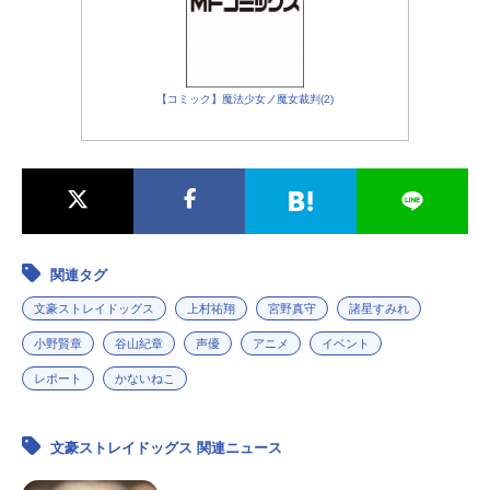
【コミック】魔法少女ノ魔女裁判(2)
関連タグ
文豪ストレイドッグス
上村祐翔
宮野真守
諸星すみれ
小野賢章
谷山紀章
声優
アニメ
イベント
レポート
かないねこ
文豪ストレイドッグス 関連ニュース