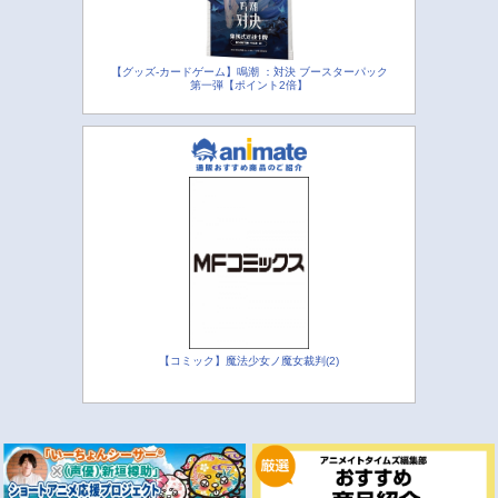
【グッズ-カードゲーム】鳴潮 ：対決 ブースターパック
第一弾【ポイント2倍】
【コミック】魔法少女ノ魔女裁判(2)