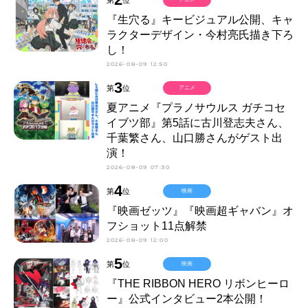
『生穴る』キービジュアル公開、キャ
ラクターデザイン・今村亮氏描き下ろ
し！
2026-08-09 12:50
3
第
位
アニメ
夏アニメ『プラノサウルス ガチコセ
イブツ部』第5話に古川登志夫さん、
千葉繁さん、山口勝さんがゲスト出
演！
2026-08-09 07:30
4
第
位
映画
『映画ゼッツ』『映画超ギャバン』オ
フショット11点解禁
2026-08-09 12:00
5
第
位
映画
『THE RIBBON HERO リボンヒーロ
ー』公式インタビュー2本公開！