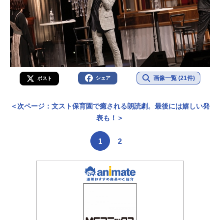
画像一覧 (21件)
シェア
ポスト
＜次ページ：文スト保育園で癒される朗読劇。最後には嬉しい発
表も！＞
1
2