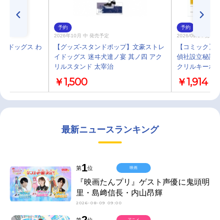
予約
予約
2026年10月 中 発売予定
2026/09/04 発売
イドッグス わ
【グッズ-スタンドポップ】文豪ストレ
【コミック】文
イドッグス 迷ヰ犬達ノ宴 其ノ四 アク
偵社設立秘話(
リルスタンド 太宰治
クリルキーホ
￥1,500
￥1,914
最新ニュースランキング
1
第
位
映画
『映画たんプリ』ゲスト声優に鬼頭明
里・島﨑信長・内山昂輝
2026-08-09 09:00
2
第
位
アニメ