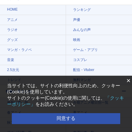
HOME
ランキング
アニメ
声優
ラジオ
みんなの声
グッズ
映画
マンガ・ラノベ
ゲーム・アプリ
音楽
コスプレ
2.5次元
配信・Vtuber
×
トレンド
無料マンガ
当サイトでは、サイトの利便性向上のため、クッキー
特集/一覧まとめ
(Cookie)を使用しています。
サイトのクッキー(Cookie)の使用に関しては、
「クッキ
最新記事一覧
今期アニメ曜日別一覧
ーポリシー」
をお読みください。
春アニメ
夏アニメ
同意する
秋アニメ
冬アニメ