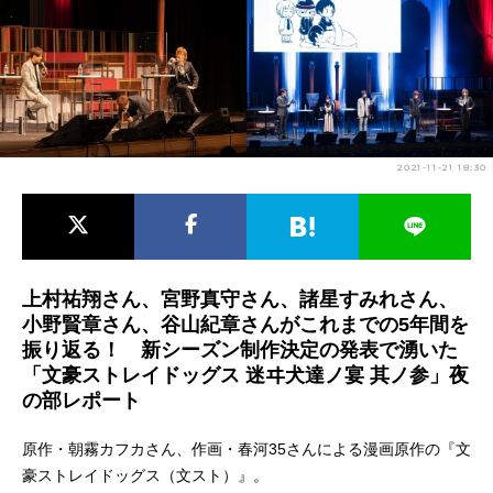
アニメ映画一覧
実写化映画一覧
今期アニメ曜日別一覧
春アニメ
夏アニメ
2021-11-21 18:30
秋アニメ
冬アニメ
男性声優/女性声優一覧
FOLLOW US
上村祐翔さん、宮野真守さん、諸星すみれさん、
小野賢章さん、谷山紀章さんがこれまでの5年間を
振り返る！ 新シーズン制作決定の発表で湧いた
「文豪ストレイドッグス 迷ヰ犬達ノ宴 其ノ参」夜
の部レポート
原作・朝霧カフカさん、作画・春河35さんによる漫画原作の『文
豪ストレイドッグス（文スト）』。