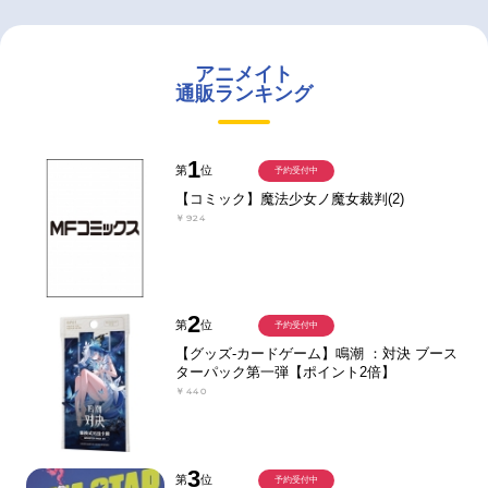
アニメイト
通販ランキング
1
第
位
予約受付中
【コミック】魔法少女ノ魔女裁判(2)
￥924
2
第
位
予約受付中
【グッズ-カードゲーム】鳴潮 ：対決 ブース
ターパック第一弾【ポイント2倍】
￥440
3
第
位
予約受付中