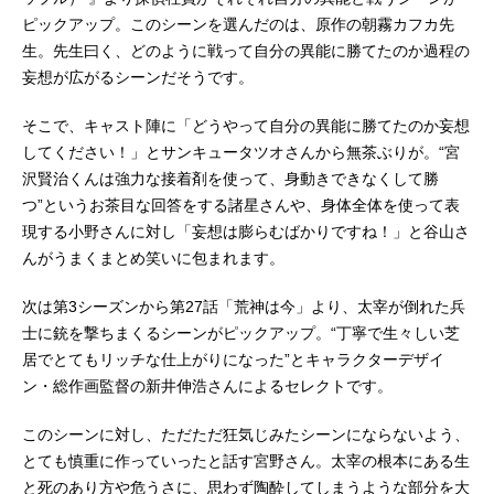
ピックアップ。このシーンを選んだのは、原作の朝霧カフカ先
生。先生曰く、どのように戦って自分の異能に勝てたのか過程の
妄想が広がるシーンだそうです。
そこで、キャスト陣に「どうやって自分の異能に勝てたのか妄想
してください！」とサンキュータツオさんから無茶ぶりが。“宮
沢賢治くんは強力な接着剤を使って、身動きできなくして勝
つ”というお茶目な回答をする諸星さんや、身体全体を使って表
現する小野さんに対し「妄想は膨らむばかりですね！」と谷山さ
んがうまくまとめ笑いに包まれます。
次は第3シーズンから第27話「荒神は今」より、太宰が倒れた兵
士に銃を撃ちまくるシーンがピックアップ。“丁寧で生々しい芝
居でとてもリッチな仕上がりになった”とキャラクターデザイ
ン・総作画監督の新井伸浩さんによるセレクトです。
このシーンに対し、ただただ狂気じみたシーンにならないよう、
とても慎重に作っていったと話す宮野さん。太宰の根本にある生
と死のあり方や危うさに、思わず陶酔してしまうような部分を大