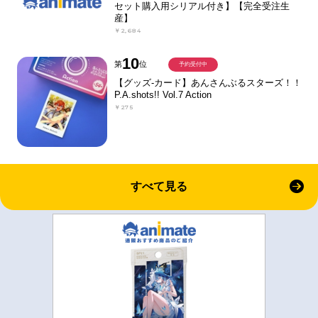
セット購入用シリアル付き】【完全受注生
産】
￥2,684
10
第
位
予約受付中
【グッズ-カード】あんさんぶるスターズ！！
P.A.shots!! Vol.7 Action
￥275
すべて見る