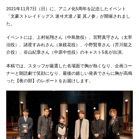
2021年11月7日（日）に、アニメ化5周年を記念したイベント
「文豪ストレイドッグス 迷ヰ犬達ノ宴 其ノ参」が開催されまし
た。
イベントには、上村祐翔さん（中島敦役）、宮野真守さん（太宰
治役）、諸星すみれさん（泉鏡花役）、小野賢章さん（芥川龍之
介役）、谷山紀章さん（中原中也役）のキャスト5名が出演。
本稿では、スタッフが厳選した名場面で胸が熱くなり、企画コー
ナーと朗読劇で笑顔になり、最後の嬉しい発表でさらに胸が高鳴
った【夜の部】のレポートをお届けします。