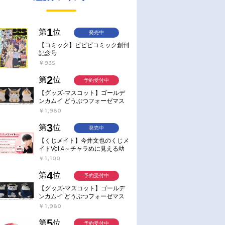
1
第
位
発売中
【コミック】ビビビコミック創刊
記念号
￥935
2
第
位
予約受付中
【グッズ-マスコット】ゴールデ
ンカムイ どうぶつフォーゼマス
コット 4.尾形百之助【再販】
￥1,980
3
第
位
発売中
【くじメイト】今井文也のくじメ
イトVol.4～チャラめに見える幼
馴染、実は一途で独占欲が強いん
￥1,100
です～
4
第
位
予約受付中
【グッズ-マスコット】ゴールデ
ンカムイ どうぶつフォーゼマス
コット 5.月島軍曹【再販】
￥1,980
5
第
位
予約受付中