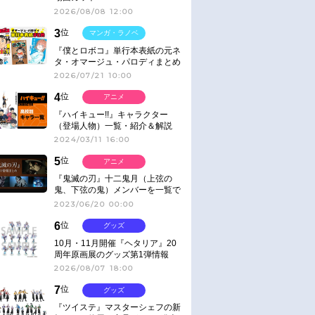
2026/08/08 12:00
3
位
マンガ・ラノベ
『僕とロボコ』単行本表紙の元ネ
タ・オマージュ・パロディまとめ
2026/07/21 10:00
4
位
アニメ
『ハイキュー!!』キャラクター
（登場人物）一覧・紹介＆解説
2024/03/11 16:00
5
位
アニメ
『鬼滅の刃』十二鬼月（上弦の
鬼、下弦の鬼）メンバーを一覧で
紹介＆解説（登場鬼の情報まと
2023/06/20 00:00
め）
6
位
グッズ
10月・11月開催『ヘタリア』20
周年原画展のグッズ第1弾情報
2026/08/07 18:00
7
位
グッズ
『ツイステ』マスターシェフの新