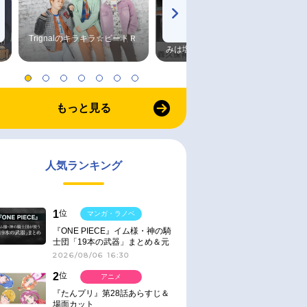
Trignalのキラキラ☆ビートＲ
森久保祥太郎×浪川大輔 つま
みは塩だけ
もっと見る
人気ランキング
1
位
マンガ・ラノベ
『ONE PIECE』イム様・神の騎
士団「19本の武器」まとめ＆元
ネタ
2026/08/06 16:30
2
位
アニメ
『たんプリ』第28話あらすじ＆
場面カット