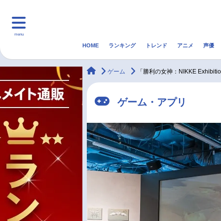
menu
HOME
ランキング
トレンド
アニメ
声優
HOME
ランキング
アニ
animateTimes
ゲーム
「勝利の女神：NIKKE Exhib
マンガ・ラノベ
ゲーム・アプリ
音楽
ゲーム・アプリ
最新記事一覧
アニメ記事一覧
声優記事一覧