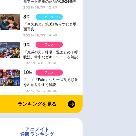
規アート使用の商品が10/24発売
2026/08/07 12:50
8
位
マンガ・ラノベ
『キスあと』第3話あらすじ＆場
面写真
2026/08/07 14:45
9
位
アニメ
『鬼滅の刃』呼吸一覧まとめ｜呼
吸法、常中などキーワードを解説
2023/06/15 19:00
10
位
アニメ
アニメ『Fate』シリーズ見る順番
をわかりやすく解説
2024/05/23 00:00
ランキングを見る
アニメイト
通販ランキング