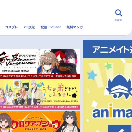
search
コスプレ
2.5次元
配信・Vtuber
無料マンガ
んなの声
グッズ
映画
・Vtuber
トレンド
無料マンガ
秋アニメ
冬アニメ