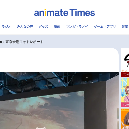
ラジオ
みんなの声
グッズ
映画
マンガ・ラノベ
ゲーム・アプリ
音楽
メ
声優
ラジオ
み
ition」東京会場フォトレポート
コスプレ
2.5次元
配信
アニメ映画一覧
今期アニメ曜日別一覧
実写化映画一覧
春アニメ
男性声優/女性声優一覧
夏アニメ
FOLLOW US