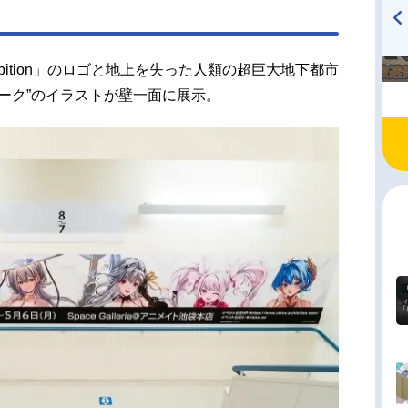
TVアニメ『戦隊大失格』
ハイキュー!! 烏野高校放送部!
radio 大直会 2nd season
hibition」のロゴと地上を失った人類の超巨大地下都市
ーク”のイラストが壁一面に展示。