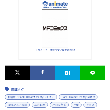
【コミック】魔法少女ノ魔女裁判(2)
関連タグ
劇場版「BanG Dream! It's MyGO!!!!!」
BanG Dream! It's MyGO!!!!!
2026アニメ映画
羊宮妃那
小日向美香
声優
アニメ