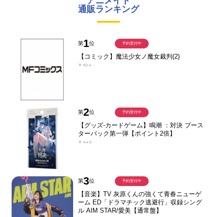
アニメイト
通販ランキング
1
第
位
予約受付中
【コミック】魔法少女ノ魔女裁判(2)
￥924
2
第
位
予約受付中
【グッズ-カードゲーム】鳴潮 ：対決 ブース
ターパック第一弾【ポイント2倍】
￥440
3
第
位
予約受付中
【音楽】TV 灰原くんの強くて青春ニューゲ
ーム ED「ドラマチック逃避行」収録シング
ル AIM STAR/愛美【通常盤】