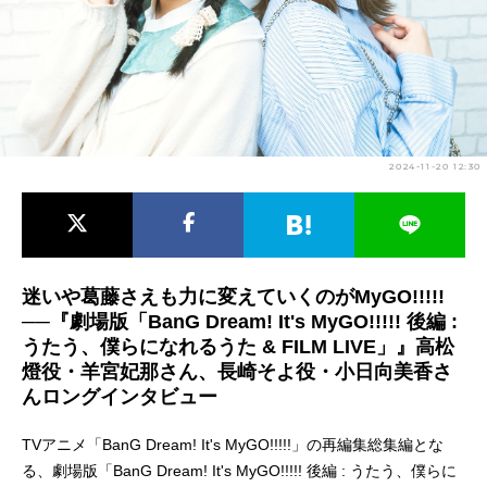
アニメ映画一覧
実写化映画一覧
今期アニメ曜日別一覧
春アニメ
夏アニメ
2024-11-20 12:30
秋アニメ
冬アニメ
男性声優/女性声優一覧
FOLLOW US
迷いや葛藤さえも力に変えていくのがMyGO!!!!!
──『劇場版「BanG Dream! It's MyGO!!!!! 後編 :
うたう、僕らになれるうた & FILM LIVE」』高松
燈役・羊宮妃那さん、長崎そよ役・小日向美香さ
んロングインタビュー
TVアニメ「BanG Dream! It's MyGO!!!!!」の再編集総集編とな
る、劇場版「BanG Dream! It's MyGO!!!!! 後編 : うたう、僕らに