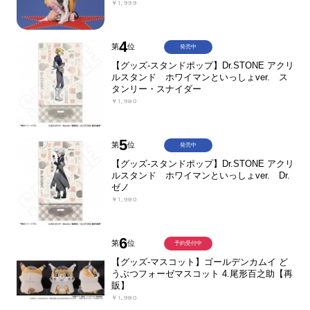
￥1,999
4
第
位
発売中
【グッズ-スタンドポップ】Dr.STONE アクリ
ルスタンド ホワイマンといっしょver. ス
タンリー・スナイダー
￥1,980
5
第
位
発売中
【グッズ-スタンドポップ】Dr.STONE アクリ
ルスタンド ホワイマンといっしょver. Dr.
ゼノ
￥1,980
6
第
位
予約受付中
【グッズ-マスコット】ゴールデンカムイ ど
うぶつフォーゼマスコット 4.尾形百之助【再
販】
￥1,980