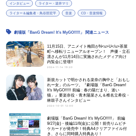
インタビュー
ライター・逆井マリ
ライター＆編集者・鳥谷部宏平
音楽
CD・音楽情報
劇場版「BanG Dream! It's MyGO!!!!!」 関連ニュース
11月15日、アニメイト梅田がN<u>U</u>茶屋
町へ移転リニューアルオープン！ 声優・立石
凛さんが11月14日に実施されたメディア向け
内覧会に登壇!!
2024-11-14 19:20
新規カットで明かされる楽奈の胸中と「おもし
れー女」のルーツ。『劇場版「BanG Dream!
It's MyGO!!!!! 前編 : 春の陽だまり、迷い
猫」』要楽奈役・青木陽菜さん＆椎名立希役・
林鼓子さんインタビュー
2024-10-01 12:00
劇場版「BanG Dream! It's MyGO!!!!!」 前編
9/27(金)・後編11/8(金)に公開！前売りムビチ
ケカードが発売中！特典A4クリアファイル付
き、さらに同時購入特典あり！