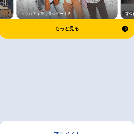
Trignalのキラキラ☆ビートＲ
森久
もっと見る