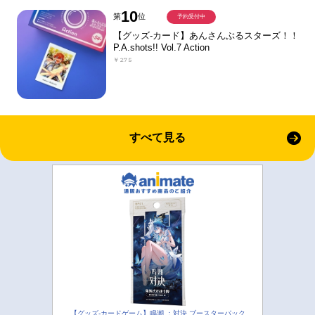
10
第
位
予約受付中
【グッズ-カード】あんさんぶるスターズ！！
P.A.shots!! Vol.7 Action
￥275
すべて見る
【グッズ-カードゲーム】鳴潮 ：対決 ブースターパック