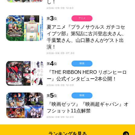
し！
2026-08-09 12:50
3
第
位
アニメ
夏アニメ『プラノサウルス ガチコセ
イブツ部』第5話に古川登志夫さん、
千葉繁さん、山口勝さんがゲスト出
演！
2026-08-09 07:30
4
第
位
映画
『THE RIBBON HERO リボンヒーロ
ー』公式インタビュー2本公開！
2026-08-09 12:00
5
第
位
映画
『映画ゼッツ』『映画超ギャバン』オ
フショット11点解禁
2026-08-09 12:00
ランキングを見る