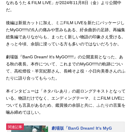
なれるうた & FILM LIVE」が2024年11月8日（金）より公開中
だ。
後編は新規カットに加え、ミニFILM LIVEを新たにパッケージし
たMyGO!!!!!の5人の痛みや苦みもある、紆余曲折の足跡。再編集
総集編でありながらも、まったく新しい物語の印象さえ受ける。
きっと今頃、余韻に浸っている方も多いのではないだろうか。
劇場版『BanG Dream! It's MyGO!!!!!』の公開直前となった、あ
る秋の夜長。本作について、これまでのMyGO!!!!!の軌跡につい
て、高松燈役・羊宮妃那さん、長崎そよ役・小日向美香さんのふ
たりに語り合ってもらった。
本インタビューは「ネタバレあり」の超ロングテキストとなって
いる。物語だけでなく、エンディングテーマ、ミニFILM LIVEに
ついても言及があるため、鑑賞後の余韻と共に、ふたりの言葉を
噛み締めてほしい。
関連記事
劇場版「BanG Dream! It's MyG