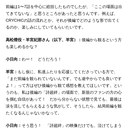
前編は1〜7話を中心に総括したものでしたが、「ここの場面は出
てきてないな」と思うところがあったと思うんです。例えば、
CRYCHICの話の流れとか。それが後編でどのような形で出てく
るのか、楽しみにしていてもらいたいです。
高松燈役・羊宮妃那さん（以下、羊宮）：
後編から観るという方
も楽しめるかな？
小日向：
わー！ どうだろう！
羊宮：
もし仮に、私達ふたりを応援してくださっている方で、
「まだ前編を観られていないんです。でも途中からでも良いです
よ！」って方はぜひ後編から観て感想を教えてほしいです。とい
うのも、私は後編の「詩超絆」の場面で、新規のファンの方の心
を掴む自信があって！ だから分からない状態で見ても、最後は
涙を流してもらえるような気がして。そうしたら、結局前編を観
たくなるんじゃないかなって。
小日向：
そう思う！ 「詩超絆」の映像だけでも、泣けてしまう