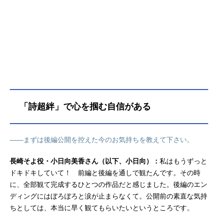
督：柿本広大シリーズ構成：綾奈ゆ
にこ脚本：柿本広大 綾奈ゆにこ
後藤みどり 小川ひとみ 和場明
子 晴日たにキャラクター原案：ひ
と和 植田和幸キャラクターデザイ
ン：信澤収 もちぷよアニメーショ
ンキャラクターデザイン：茶之原拓
也 八森優香 ShinJosephCGスーパ
ーバイザー：奥川尚弥モデリングデ
ィレクター：武内泰久 寺林寛 松
「詩超絆」で心を掴む自信がある
田唯リギングディレクター：矢代奈
津子 柏木亨色彩設計：北川順子
石橋...
――まずは後編公開を控えた今のお気持ちを教えて下さい。
長崎そよ役・小日向美香さん（以下、小日向）：
私はもうずっと
ドキドキしていて！ 前編と後編を通しで観たんです。その時
に、全部観て完成するひとつの作品だと感じました。後編のエン
ディングにはぼろぼろと涙が止まらなくて。公開前の素直な気持
ちとしては、本当に早く観てもらいたいというところです。