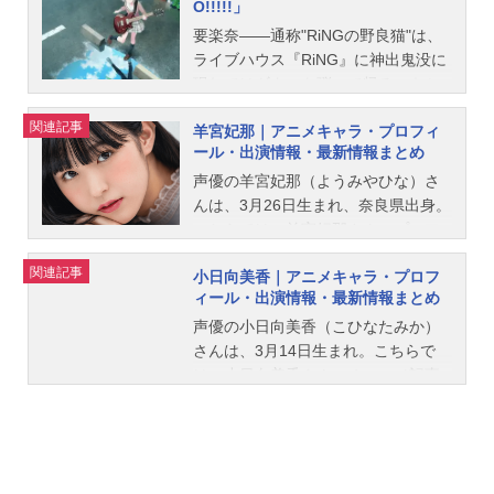
O!!!!!」
要楽奈――通称"RiNGの野良猫"は、
ライブハウス『RiNG』に神出鬼没に
現れてはギターを弾いて帰るエキセ
ントリックガール。自由気ままに生
関連記事
羊宮妃那｜アニメキャラ・プロフィ
きている楽奈だが、彼女もまた迷子
ール・出演情報・最新情報まとめ
で――？そんな迷い猫がライブハウ
スという居場所に、またバンド「My
声優の羊宮妃那（ようみやひな）さ
GO!!!!!」という"居場所"に居付くきっ
んは、3月26日生まれ、奈良県出身。
かけを描いた物語。作品名劇場版「B
こちらでは、羊宮妃那さんのプロフ
anGDream!It'sMyGO!!!!!」放送形態
ィールと関連記事を紹介します。
関連記事
小日向美香｜アニメキャラ・プロフ
劇場版アニメシリーズBanGDream!I
ィール・出演情報・最新情報まとめ
t'sMyGO!!!!!スケジュール前編「春の
陽だまり、迷い猫」：2024年9月27
声優の小日向美香（こひなたみか）
日（金）後編「うたう、僕らになれ
さんは、3月14日生まれ。こちらで
るうた＆FILMLIVE」：2024年11月8
は、小日向美香さんのオススメ記事
日（金）キャスト高松燈：羊宮妃那
をご紹介！
千早愛音：立石凛要楽奈：青木陽菜
長崎そよ：小日向美香椎名立希：林
鼓子スタッフ原作：ブシロード監