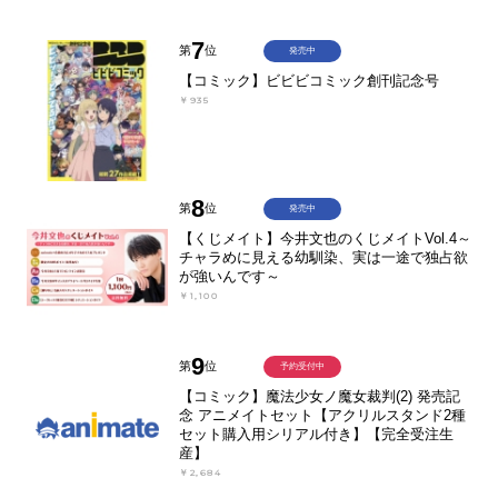
7
第
位
発売中
【コミック】ビビビコミック創刊記念号
￥935
8
第
位
発売中
【くじメイト】今井文也のくじメイトVol.4～
チャラめに見える幼馴染、実は一途で独占欲
が強いんです～
￥1,100
9
第
位
予約受付中
【コミック】魔法少女ノ魔女裁判(2) 発売記
念 アニメイトセット【アクリルスタンド2種
セット購入用シリアル付き】【完全受注生
産】
￥2,684