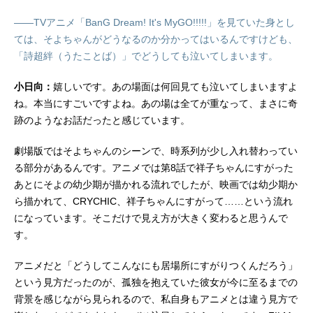
――TVアニメ「BanG Dream! It's MyGO!!!!!」を見ていた身とし
ては、そよちゃんがどうなるのか分かってはいるんですけども、
「詩超絆（うたことば）」でどうしても泣いてしまいます。
小日向：
嬉しいです。あの場面は何回見ても泣いてしまいますよ
ね。本当にすごいですよね。あの場は全てが重なって、まさに奇
跡のようなお話だったと感じています。
劇場版ではそよちゃんのシーンで、時系列が少し入れ替わってい
る部分があるんです。アニメでは第8話で祥子ちゃんにすがった
あとにそよの幼少期が描かれる流れでしたが、映画では幼少期か
ら描かれて、CRYCHIC、祥子ちゃんにすがって……という流れ
になっています。そこだけで見え方が大きく変わると思うんで
す。
アニメだと「どうしてこんなにも居場所にすがりつくんだろう」
という見方だったのが、孤独を抱えていた彼女が今に至るまでの
背景を感じながら見られるので、私自身もアニメとは違う見方で