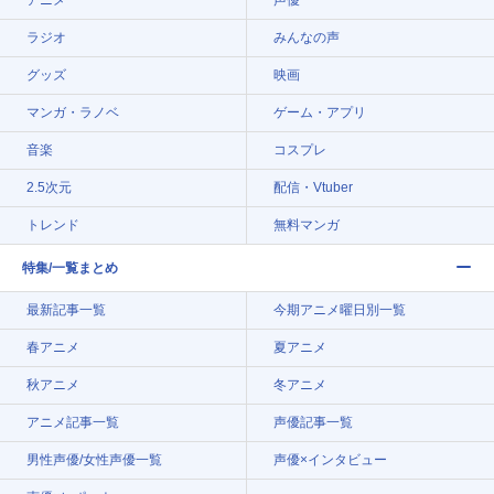
ラジオ
みんなの声
グッズ
映画
マンガ・ラノベ
ゲーム・アプリ
音楽
コスプレ
2.5次元
配信・Vtuber
トレンド
無料マンガ
特集/一覧まとめ
最新記事一覧
今期アニメ曜日別一覧
春アニメ
夏アニメ
秋アニメ
冬アニメ
アニメ記事一覧
声優記事一覧
男性声優/女性声優一覧
声優×インタビュー