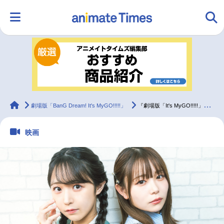
HOME
ランキング
アニメ
声優
ラジオ
みんなの声
グッズ
映画
animateTimes
劇場版「BanG Dream! It's MyGO!!!!!」
『劇場版「It's MyGO!!!!!」』羊宮妃那＆小日向美香の絆とMyGO!!!!!への愛、そして葛藤【インタビュー】
映画
マンガ・ラノベ
ゲーム・アプリ
音楽
コスプレ
2.5次元
配信・Vtuber
トレンド
無料マンガ
最新記事一覧
アニメ記事一覧
声優記事一覧