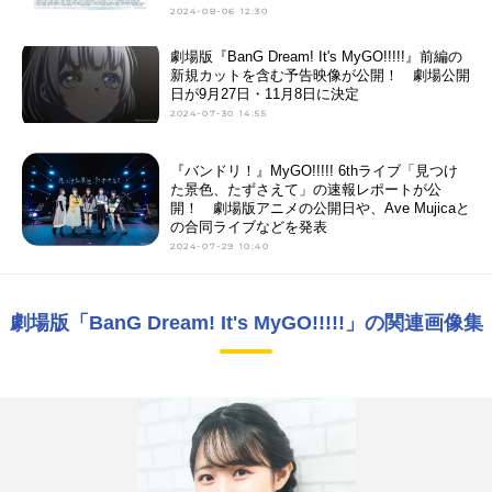
2024-08-06 12:30
劇場版『BanG Dream! It's MyGO!!!!!』前編の
新規カットを含む予告映像が公開！ 劇場公開
日が9月27日・11月8日に決定
2024-07-30 14:55
『バンドリ！』MyGO!!!!! 6thライブ「見つけ
た景色、たずさえて」の速報レポートが公
開！ 劇場版アニメの公開日や、Ave Mujicaと
の合同ライブなどを発表
2024-07-29 10:40
劇場版「BanG Dream! It's MyGO!!!!!」の関連画像集