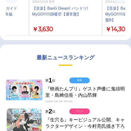
2024/12/18 発売
2024/12/18 発売
5 TVガイド
【音楽】BanG Dream! バンドリ!
【音楽】BanG 
集 通常版
MyGO!!!!!/跡暖空【通常盤】
MyGO!!!!!/
盤B】
￥3,630
￥14,300
最新ニュースランキング
1
第
位
映画
『映画たんプリ』ゲスト声優に鬼頭明
里・島﨑信長・内山昂輝
2026-08-09 09:00
2
第
位
アニメ
『生穴る』キービジュアル公開、キャ
ラクターデザイン・今村亮氏描き下ろ