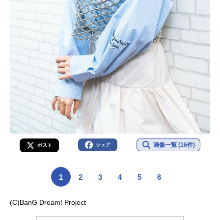
画像一覧 (16件)
シェア
ポスト
1
2
3
4
5
6
(C)BanG Dream! Project