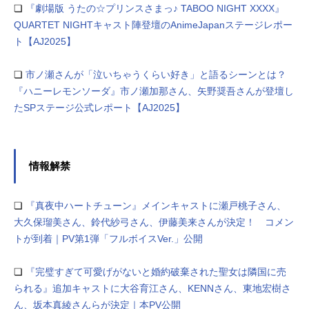
❏
『劇場版 うたの☆プリンスさまっ♪ TABOO NIGHT XXXX』
QUARTET NIGHTキャスト陣登壇のAnimeJapanステージレポー
ト【AJ2025】
❏
市ノ瀬さんが「泣いちゃうくらい好き」と語るシーンとは？
『ハニーレモンソーダ』市ノ瀬加那さん、⽮野奨吾さんが登壇し
たSPステージ公式レポート【AJ2025】
情報解禁
❏
『真夜中ハートチューン』メインキャストに瀬戸桃子さん、
大久保瑠美さん、鈴代紗弓さん、伊藤美来さんが決定！ コメン
トが到着｜PV第1弾「フルボイスVer.」公開
❏
『完璧すぎて可愛げがないと婚約破棄された聖女は隣国に売
られる』追加キャストに大谷育江さん、KENNさん、東地宏樹さ
ん、坂本真綾さんらが決定｜本PV公開