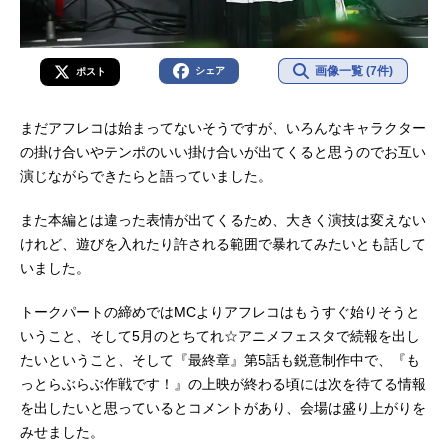
画像一覧 (7件)
シェア
ポスト
まだアフレコは始まってないそうですが、いろんなキャラクター
の掛け合いやテンポのいい掛け合いが出てくると思うのでお互い
演じながらできたらと語っていました。
また本編とは違った表情が出てくるため、大きく演技は変えない
けれど、遊びを入れたり許される範囲で暴れてみたいとも話して
いました。
トークパートの締めではMCよりアフレコはもうすぐ始りそうと
いうこと、そして5月のとちてれ☆アニメフェスタで続報を出し
たいということ、そして『最終章』第5話も鋭意制作中で、『も
っとらぶらぶ作戦です！』の上映が終わる頃には次を待てる情報
を出したいと思っているとコメントがあり、会場は盛り上がりを
みせました。