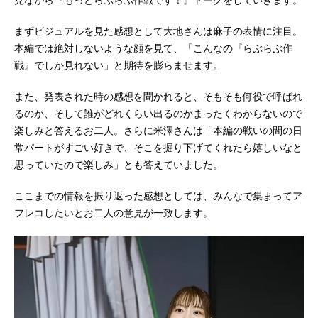
見ながら『もっとらぶらぶ作戦です！』トークをしていきます。
催予定だった「大洗春まつり海楽フ
ェスタ」のステージが荒天により中
まずビジュアルを見た感想として大地さんは麻子の表情に注目。
止となってしまったため、急遽配信
本編では絶対しないような顔を見て、「こんなの『らぶらぶ作
が決定したもの。西住みほ役・渕上
戦』でしか見れない」と期待を膨らませます。
舞さん、お銀役・佐倉綾音さん、ラ
ム役・高森奈津美さん、ムラカミ
また、発表された時の感想を聞かれると、そもそも何役で呼ばれ
役・大地葉さん、フリント役・米澤
るのか、そして誰がどれくらい出るのかまったくわからないので
円さん、カトラス役・七瀬亜深さん
楽しみと答えるお二人。さらに米澤さんは「本編の戦いの間の日
という「みほ＆サメさんチーム」の6
常パートがすごい好きで、そこを掘り下げてくれたら嬉しいなと
人がトークを繰り広げました。公式
思っていたので楽しみ」とも答えていました。
スピンオフコミック『ガールズ＆パ
ンツァーもっとらぶらぶ作戦で
ここまでの情報を振り返った感想としては、みんなで集まってア
す！』のアニメ化も発表となった生
フレコしたいとお二人の意見が一致します。
配信の様子をレポートしていきま
す！サメさんチーム惜しくも大洗リ
ベンジならず。3度目の正直に向けて
波濤を越えろ！配信が始まり、まず
は簡単に挨拶と配信の意気込みか
ら。その中で印象的だったのは、米
澤さんがあまりに大洗に行きたい気