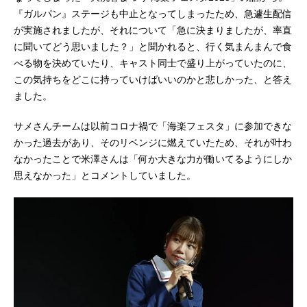
ん。大地さんは以前から作品のファ
『ガルパン』ステージも中止となってしまったため、急遽生配信
ンだったため個人的に大洗にも行っ
が実施されましたが、それについて「急に決まりましたが、率直
ていて、仕事なのかプライベートな
に聞いてどう思いました？」と聞かれると、行く気まんまんで食
のかもはや区別がつかないと答え
べる物を決めていたり、キャスト同士で盛り上がっていたのに、
て...
この気持ちをどこに持っていけばいいのかと悲しかった、と答え
ました。
サメさんチームは以前コロナ禍で「海楽フェスタ」に参加できな
かった過去があり、そのリベンジに燃えていたため、それが叶わ
なかったことで米澤さんは「何か大きな力が働いてるようにしか
思えなかった」とコメントしていました。