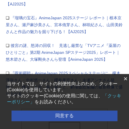
【AJ2025】
❏
『瑠璃の宝⽯』AnimeJapan 2025ステージ レポート｜根本京
⾥さん、瀬戸麻沙美さん、宮本侑芽さん、林咲紀さん、⼭⽥美鈴
さんと作品の魅力を掘り下げる！【AJ2025】
❏
後宮の謎、怒涛の回収！ 見逃し厳禁な「TVアニメ『薬屋の
ひとりごと』第2期 AnimeJapan SPステージ2025」レポート｜
悠木碧さん、大塚剛央さんら登壇【AnimeJapan 2025】
❏
『呪術廻戦』AnimeJapan 2025スペシャルステージに、榎木
×
淳弥さん・中村悠一さん・櫻井孝宏さん・永瀬アンナさん登
当サイトでは、サイトの利便性向上のため、クッキー
壇！ 「懐玉・玉折」振り返りと、劇場版総集編の最新映像で盛
(Cookie)を使用しています。
り上がる
サイトのクッキー(Cookie)の使用に関しては、
「クッキ
ーポリシー」
をお読みください。
同意する