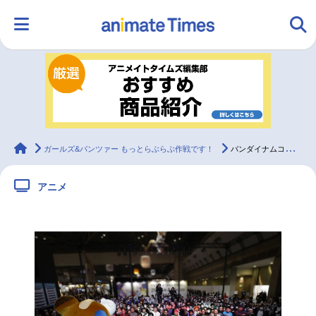
HOME
ランキング
アニメ
声優
ラジオ
みんなの声
グッズ
映画
animateTimes
ガールズ&パンツァー もっとらぶらぶ作戦です！
バンダイナムコグループブース『ガールズ＆パンツァー』トークステージレポート【アニメジャパン2025】
アニメ
マンガ・ラノベ
ゲーム・アプリ
音楽
コスプレ
2.5次元
配信・Vtuber
トレンド
無料マンガ
最新記事一覧
アニメ記事一覧
声優記事一覧