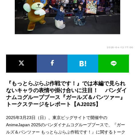
アニメ映画一覧
実写化映画一覧
今期アニメ曜日別一覧
春アニメ
夏アニメ
2025-04-12 17:00
秋アニメ
冬アニメ
男性声優/女性声優一覧
FOLLOW US
『もっとらぶらぶ作戦です！』では本編で見られ
ないキャラの表情や掛け合いに注目！ バンダイ
ナムコグループブース『ガールズ＆パンツァー』
トークステージをレポート【AJ2025】
2025年3月23日（日）、東京ビッグサイトで開催中の
AnimeJapan 2025のバンダイナムコグループブースで、『ガー
ルズ＆パンツァー もっとらぶらぶ作戦です！』に関するトーク