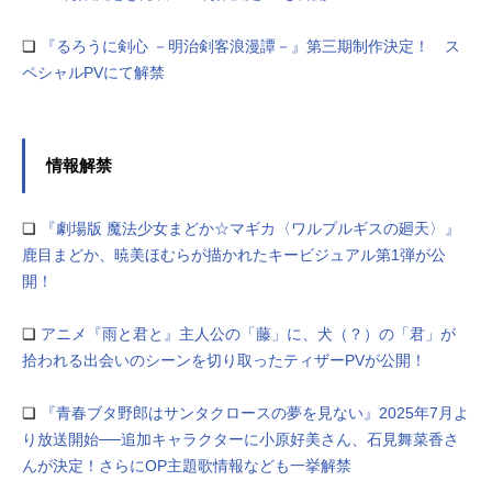
❏
『るろうに剣心 －明治剣客浪漫譚－』第三期制作決定！ ス
ペシャルPVにて解禁
情報解禁
❏
『劇場版 魔法少女まどか☆マギカ〈ワルプルギスの廻天〉』
鹿目まどか、暁美ほむらが描かれたキービジュアル第1弾が公
開！
❏
アニメ『雨と君と』主人公の「藤」に、犬（？）の「君」が
拾われる出会いのシーンを切り取ったティザーPVが公開！
❏
『青春ブタ野郎はサンタクロースの夢を見ない』2025年7月よ
り放送開始──追加キャラクターに小原好美さん、石見舞菜香さ
んが決定！さらにOP主題歌情報なども一挙解禁