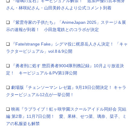
❏
『瑠璃の宝石』キービジュアル解禁！ 追加声優の宮本侑芽
さん・林咲紀さん・山田美鈴さんより公式コメント到着
❏
『紫雲寺家の子供たち』「AnimeJapan 2025」ステージ＆展
⽰の速報が到着！ ⼩⽥急電鉄とのコラボが決定
❏
『Fate/strange Fake』シグマ役に梶原岳人さん決定！ 「キャ
ラクタービジュアル」vol.8＆9公開
❏
『勇者刑に処す 懲罰勇者9004隊刑務記録』10月より放送決
定！ キービジュアル＆PV第1弾公開
❏
劇場版『チェンソーマン レゼ篇』9月19日公開決定！ キャラ
クタービジュアル12点が一挙公開！
❏
映画『ラブライブ！虹ヶ咲学園スクールアイドル同好会 完結
編 第2章』11月7日公開！ 愛、果林、せつ菜、璃奈、栞子、ミ
アの私服姿も解禁