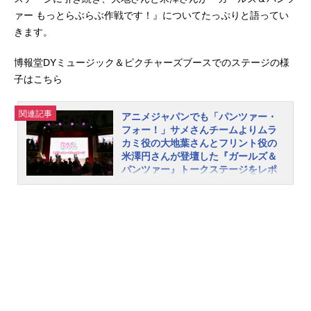
ァー もっとらぶらぶ作戦です！』についてたっぷりと語ってい
きます。
博報堂DYミュージック＆ピクチャーズブースでのステージの様
子はこちら
関連記事
アニメジャパンでも「パンツァー・
フォー！」サメさんチームよりムラ
カミ役の大地葉さんとフリント役の
米澤円さんが登壇した『ガールズ＆
パンツァー』トークステージをレポ
ート
2025年3月23日（日）、AnimeJapan
2025会場内の博報堂DYミュージック
＆ピクチャーズブースで、『ガール
ズ＆パンツァー』のトークステージ
が開催されました。ステージにはサ
メさんチームより、ムラカミ役の大
地葉さんとフリント役の米澤円さん
が登壇し、『劇場版』や『最終章』