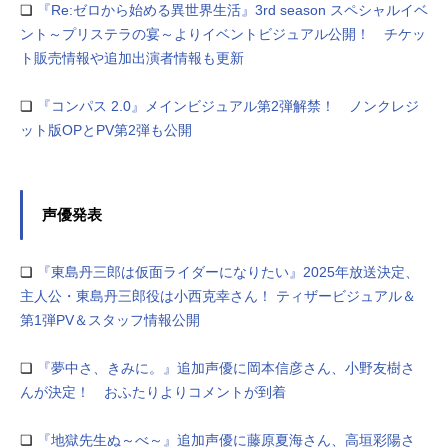
❏
『Re:ゼロから始める異世界生活』3rd season スペシャルイベ
ント～プリステラの宴～よりイベントビジュアル公開！ チケッ
ト販売情報や追加出演者情報も更新
❏
『コンパス 2.0』メインビジュアル第2弾解禁！ ノンクレジ
ット版OPとPV第2弾も公開
声優発表
❏
『東島丹三郎は仮面ライダーになりたい』2025年放送決定、
主人公・東島丹三郎役は小西克幸さん！ ティザービジュアル＆
第1弾PV＆スタッフ情報公開
❏
『夢中さ、きみに。』追加声優に岡本信彦さん、小野友樹さ
んが決定！ おふたりよりコメントが到着
❏
『地獄先生ぬ～べ～』追加声優に藤原夏海さん、高垣彩陽さ