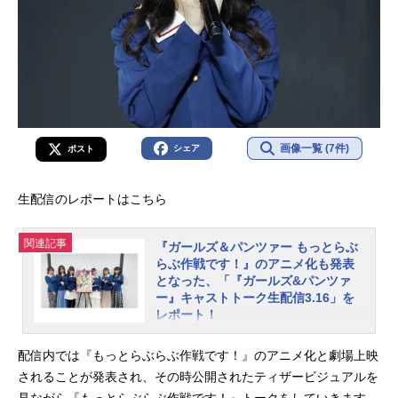
画像一覧 (7件)
シェア
ポスト
生配信のレポートはこちら
関連記事
『ガールズ＆パンツァー もっとらぶ
らぶ作戦です！』のアニメ化も発表
となった、「『ガールズ&パンツァ
ー』キャストトーク生配信3.16」を
レポート！
2025年3月16日、『ガールズ&パンツ
配信内では『もっとらぶらぶ作戦です！』のアニメ化と劇場上映
ァー』キャストトーク生配信3.16がY
されることが発表され、その時公開されたティザービジュアルを
ouTubeライブで行われました。この
生放送は、同日に茨城県大洗町で開