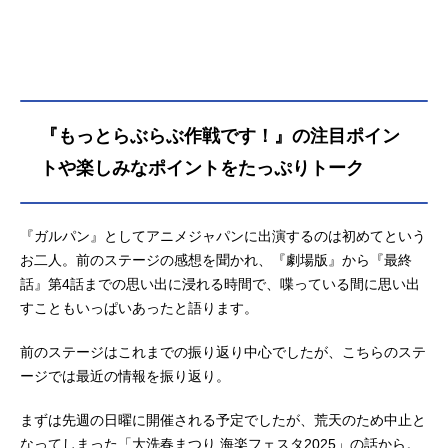
の振り返りが行われました。『ガル
パン』ファンを目の当たりにし、フ
ァンの熱量を感じる大地さんと米澤
さんカジノを模したステージに、MC
の呼びかけで登場した大地さんと米
澤さん。アニメジャパンのステージ
『もっとらぶらぶ作戦です！』の注目ポイン
ということで、知っている人も多い
トや楽しみなポイントをたっぷりトーク
とは思いますが改めて『ガルパン』
全体の作品紹介が行われました。TV
シリーズの放送から12年が経過して
『ガルパン』としてアニメジャパンに出演するのは初めてという
いるということで、作品の歴史やフ
ァンの熱量を感じているというお二
お二人。前のステージの感想を聞かれ、『劇場版』から『最終
人。まずはここまでシリーズに関わ
話』第4話までの思い出に浸れる時間で、喋っている間に思い出
ってきて印象に残っていることを尋
すこともいっぱいあったと語ります。
ねられます。『ガルパン』ではラジ
オやトークショーをはじめ色々経験
前のステージはこれまでの振り返り中心でしたが、こちらのステ
させてもらっているも、その中で一
ージでは最近の情報を振り返り。
番印象に残っているのは、フリント
として「大洗の海賊のうた」をアフ
まずは先週の日曜に開催される予定でしたが、荒天のため中止と
レコで歌ったことと答える米澤さ
なってしまった「大洗春まつり 海楽フェスタ2025」の話から。