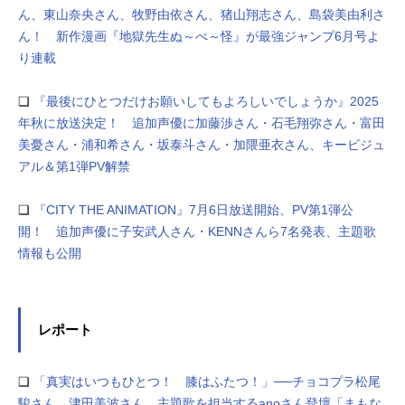
ん、東山奈央さん、牧野由依さん、猪山翔志さん、島袋美由利さ
ん！ 新作漫画『地獄先生ぬ～べ～怪』が最強ジャンプ6月号よ
り連載
❏
『最後にひとつだけお願いしてもよろしいでしょうか』2025
年秋に放送決定！ 追加声優に加藤渉さん・石毛翔弥さん・富田
美憂さん・浦和希さん・坂泰斗さん・加隈亜衣さん、キービジュ
アル＆第1弾PV解禁
❏
『CITY THE ANIMATION』7月6日放送開始、PV第1弾公
開！ 追加声優に子安武人さん・KENNさんら7名発表、主題歌
情報も公開
レポート
❏
「真実はいつもひとつ！ 膝はふたつ！」──チョコプラ松尾
駿さん、津田美波さん、主題歌を担当するanoさん登壇「まもな