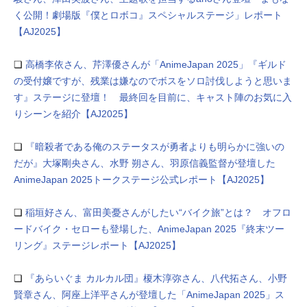
く公開！劇場版『僕とロボコ』スペシャルステージ」レポート
【AJ2025】
❏
高橋李依さん、芹澤優さんが「AnimeJapan 2025」『ギルド
の受付嬢ですが、残業は嫌なのでボスをソロ討伐しようと思いま
す』ステージに登壇！ 最終回を目前に、キャスト陣のお気に入
りシーンを紹介【AJ2025】
❏
『暗殺者である俺のステータスが勇者よりも明らかに強いの
だが』大塚剛央さん、水野 朔さん、羽原信義監督が登壇した
AnimeJapan 2025トークステージ公式レポート【AJ2025】
❏
稲垣好さん、富田美憂さんがしたい“バイク旅”とは？ オフロ
ードバイク・セローも登場した、AnimeJapan 2025『終末ツー
リング』ステージレポート【AJ2025】
❏
『あらいぐま カルカル団』榎木淳弥さん、八代拓さん、小野
賢章さん、阿座上洋平さんが登壇した「AnimeJapan 2025」ス