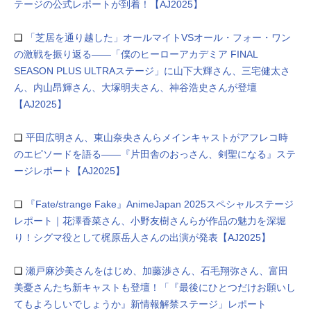
テージの公式レポートが到着！【AJ2025】
❏
「芝居を通り越した」オールマイトVSオール・フォー・ワン
の激戦を振り返る――「僕のヒーローアカデミア FINAL
SEASON PLUS ULTRAステージ」に山下大輝さん、三宅健太さ
ん、内山昂輝さん、大塚明夫さん、神谷浩史さんが登壇
【AJ2025】
❏
平田広明さん、東山奈央さんらメインキャストがアフレコ時
のエピソードを語る――『片田舎のおっさん、剣聖になる』ステ
ージレポート【AJ2025】
❏
『Fate/strange Fake』AnimeJapan 2025スペシャルステージ
レポート｜花澤香菜さん、小野友樹さんらが作品の魅力を深堀
り！シグマ役として梶原岳人さんの出演が発表【AJ2025】
❏
瀬戸麻沙美さんをはじめ、加藤渉さん、⽯⽑翔弥さん、富⽥
美憂さんたち新キャストも登壇！「『最後にひとつだけお願いし
てもよろしいでしょうか』新情報解禁ステージ」レポート