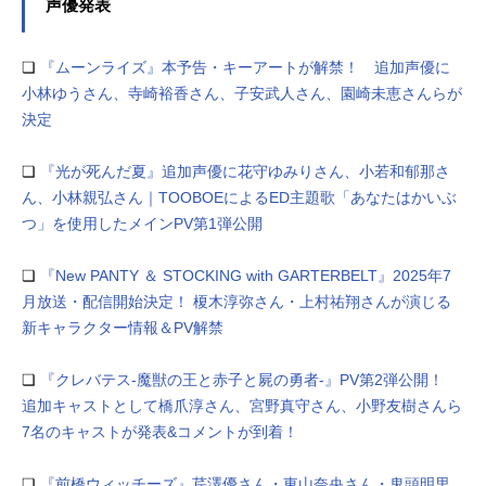
声優発表
❏
『ムーンライズ』本予告・キーアートが解禁！ 追加声優に
小林ゆうさん、寺崎裕香さん、子安武人さん、園崎未恵さんらが
決定
❏
『光が死んだ夏』追加声優に花守ゆみりさん、小若和郁那さ
ん、小林親弘さん｜TOOBOEによるED主題歌「あなたはかいぶ
つ」を使用したメインPV第1弾公開
❏
『New PANTY ＆ STOCKING with GARTERBELT』2025年7
月放送・配信開始決定！ 榎木淳弥さん・上村祐翔さんが演じる
新キャラクター情報＆PV解禁
❏
『クレバテス-魔獣の王と赤子と屍の勇者-』PV第2弾公開！
追加キャストとして橋爪淳さん、宮野真守さん、小野友樹さんら
7名のキャストが発表&コメントが到着！
❏
『前橋ウィッチーズ』芹澤優さん・東山奈央さん・鬼頭明里