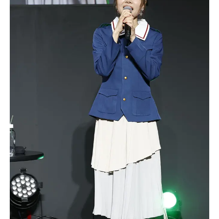
持ちが強すぎて、解消するために昨
日はあんきもを食べにいったそうで
す。実は2020年の海楽フェスタでサ
メさんチームが登壇予定でしたが、
その時はコロナ禍で中止となってし
まったため、今回がそのリベンジの
予定……だったのですが、惜しくも
荒天によりリベンジはならずという
と...