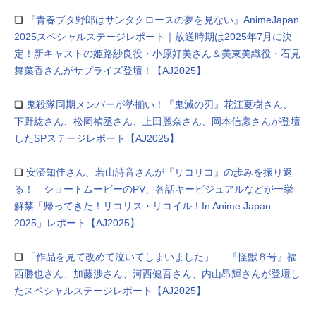
❏
『青春ブタ野郎はサンタクロースの夢を見ない』AnimeJapan
2025スペシャルステージレポート｜放送時期は2025年7月に決
定！新キャストの姫路紗良役・小原好美さん＆美東美織役・石見
舞菜香さんがサプライズ登壇！【AJ2025】
❏
鬼殺隊同期メンバーが勢揃い！『鬼滅の刃』花江夏樹さん、
下野紘さん、松岡禎丞さん、上田麗奈さん、岡本信彦さんが登壇
したSPステージレポート【AJ2025】
❏
安済知佳さん、若山詩音さんが『リコリコ』の歩みを振り返
る！ ショートムービーのPV、各話キービジュアルなどが一挙
解禁「帰ってきた！リコリス・リコイル！In Anime Japan
2025」レポート【AJ2025】
❏
「作品を見て改めて泣いてしまいました」──『怪獣８号』福
西勝也さん、加藤渉さん、河西健吾さん、内山昂輝さんが登壇し
たスペシャルステージレポート【AJ2025】