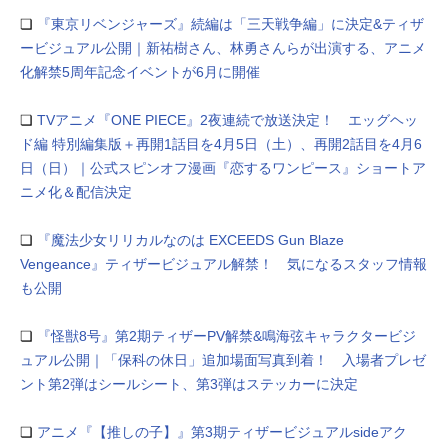
❏
『東京リベンジャーズ』続編は「三天戦争編」に決定&ティザ
ービジュアル公開｜新祐樹さん、林勇さんらが出演する、アニメ
化解禁5周年記念イベントが6月に開催
❏
TVアニメ『ONE PIECE』2夜連続で放送決定！ エッグヘッ
ド編 特別編集版＋再開1話⽬を4⽉5⽇（⼟）、再開2話⽬を4⽉6
⽇（⽇）｜公式スピンオフ漫画『恋するワンピース』ショートア
ニメ化＆配信決定
❏
『魔法少女リリカルなのは EXCEEDS Gun Blaze
Vengeance』ティザービジュアル解禁！ 気になるスタッフ情報
も公開
❏
『怪獣8号』第2期ティザーPV解禁&鳴海弦キャラクタービジ
ュアル公開｜「保科の休日」追加場面写真到着！ 入場者プレゼ
ント第2弾はシールシート、第3弾はステッカーに決定
❏
アニメ『【推しの子】』第3期ティザービジュアルsideアク