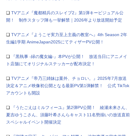
❏
TVアニメ『魔都精兵のスレイブ2』第1弾キービジュアル公
開！ 制作スタッフ陣も一挙解禁｜2026年より放送開始予定
❏
TVアニメ『ようこそ実力至上主義の教室へ』4th Season 2年
生編1学期 AnimeJapan2025にてティザーPV公開！
❏
『黒執事 -緑の魔女編-』本PVが公開！ 放送当日にアニメイ
ト店舗にてオリジナルステッカーが配布決定！
❏
TVアニメ『帝乃三姉妹は案外、チョロい。』2025年7月放送
決定＆アニメ映像初公開となる最新PV第1弾解禁！ 公式 TikTok
アカウントも開設
❏
『うたごえはミルフィーユ』第2弾PV公開！ 綾瀬未来さん、
夏吉ゆうこさん、須藤叶希さんらキャスト11名勢揃いの放送直前
スペシャルイベント開催決定