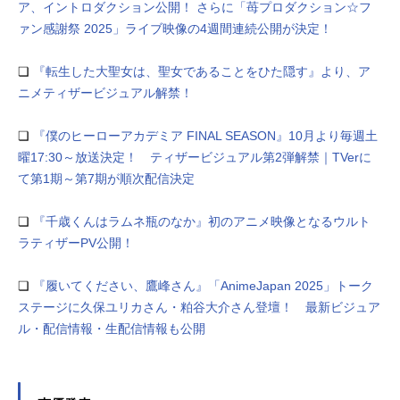
ア、イントロダクション公開！ さらに「苺プロダクション☆フ
ァン感謝祭 2025」ライブ映像の4週間連続公開が決定！
❏
『転生した大聖女は、聖女であることをひた隠す』より、ア
ニメティザービジュアル解禁！
❏
『僕のヒーローアカデミア FINAL SEASON』10月より毎週土
曜17:30～放送決定！ ティザービジュアル第2弾解禁｜TVerに
て第1期～第7期が順次配信決定
❏
『千歳くんはラムネ瓶のなか』初のアニメ映像となるウルト
ラティザーPV公開！
❏
『履いてください、鷹峰さん』「AnimeJapan 2025」トーク
ステージに久保ユリカさん・粕谷大介さん登壇！ 最新ビジュア
ル・配信情報・生配信情報も公開