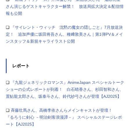
さん演じるゲストキャラクター解禁！ 放送局拡大決定＆配信情
報も公開
❏
『サイレント・ウィッチ 沈黙の魔女の隠しごと』7月放送決
定！ 追加声優に坂田将吾さん、種﨑敦美さん｜第1弾PV＆メイ
ンスタッフ＆新規キャライラスト公開
レポート
❏
『九龍ジェネリックロマンス』AnimeJapan スペシャルトーク
ショーの公式レポートが到着！ 白石晴香さん、杉田智和さん、
置鮎龍太郎さん、坂泰斗さん、鈴代紗弓さんが登壇【AJ2025】
❏
⻫藤壮⾺さん、⾼橋李依さんらメインキャストが登壇！
『るろうに剣⼼ －明治剣客浪漫譚－』 スペシャルステージレポ
ート【AJ2025】