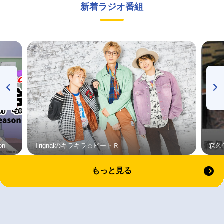
新着ラジオ番組
on
Trignalのキラキラ☆ビートＲ
森久
もっと見る