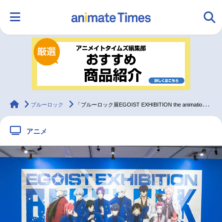
HOME
ランキング
アニメ
声優
ラジオ
みんなの声
グッズ
映画
animateTimes
ブルーロック
「ブルーロック展EGOIST EXHIBITION the animation」レポート
アニメ
マンガ・ラノベ
ゲーム・アプリ
音楽
コスプレ
2.5次元
配信・Vtuber
トレンド
無料マンガ
最新記事一覧
アニメ記事一覧
声優記事一覧