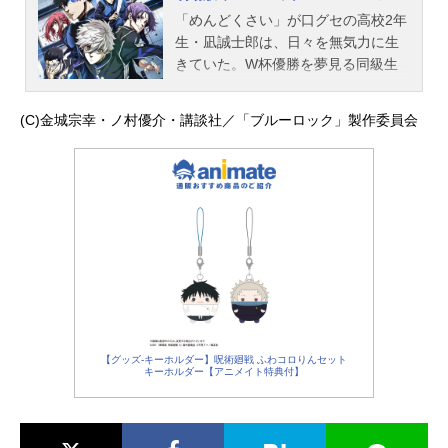
獄）”プロジェクトを立ち上げる。プ
「めんどくさい」が口グセの高校2年
ロジェクトに招待されたのは300人の
生・凪誠士郎は、日々を無気力に生
高校生。しかも全員FW（フォワー
きていた。W杯優勝を夢見る同級生
ド）。脱落すれば将来、サッカー日
の御影玲王が、その才能を見つけだ
本代表へ入る資格を失うという極限
すまでは。玲王に誘われるがままに
(C)金城宗幸・ノ村優介・講談社／「ブルーロック」製作委員会
状態の中、選ばれし才能の原石たち
サッカーを始めた凪は、圧倒的なサ
は、ストライカーとしてのエゴを
ッカーセンスを発揮。ある日、“ブル
次々と覚醒させていく。時に他人を
ーロック（青い監獄）”プロジェクト
蹴落とし、時に自らの進化を以て、
の招待状が届く。そこで待ち受けて
過酷なセレクションを生き残ったの
いたのは、潔世一、蜂楽廻、糸師凛
は35人。エゴが渦巻く熱狂のサバイ
ら、全国から集められた選りすぐり
バルを乗り越えた彼らは、“ブルーロ
のストライカーたちとの出会いだっ
ック（青い監獄）”プロジェクトの存
た。玲王とはじめた世界一（ゆめ）
続を賭けて、U-20日本代表との史上
への挑戦が、凪（天才）をまだ見ぬ
最もイカれた大一番(ビッグマッチ)へ
世界へと連れて行く・・・。＜天才
と挑む！今、己のエゴを世界に刻む
＞は見つける者がいて初めてその輪
【グッズ-キーホルダー】呪術廻戦 ふわコロりんセット
ため、自らの手で運命を変えるた
郭を成す──。今、天才ストライカ
キーホルダー【アニメイト特典付】
め、史上最もアツい戦い（試合）が
ー・凪誠士郎のエゴが世界をアツく
始まる。作品名ブルーロックVS.U-20
する！！作品名劇場版ブルーロック-
JAPAN放送形態TVアニメシリーズブ
EPISODE凪-放送形態劇場版アニメシ