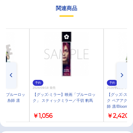
関連商品
予約
予約
2026/09/18 発売
2026年09月 中 
プ】ブルーロッ
【グッズ-ミラー】映画「ブルーロッ
【グッズ-スタ
ド 糸師 凛
ク」 スティックミラー／千切 豹馬
ク ペアアクリ
師 凛/Bloo
￥1,056
￥2,420