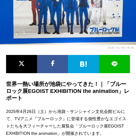
アニメ映画一覧
実写化映画一覧
今期アニメ曜日別一覧
春アニメ
夏アニメ
2025-04-30 18:30
秋アニメ
冬アニメ
男性声優/女性声優一覧
FOLLOW US
世界一熱い場所が池袋にやってきた！｜「ブルー
ロック展EGOIST EXHIBITION the animation」レ
ポート
2025年4月26日（土）から池袋・サンシャイン文化会館ビルに
て、TVアニメ『ブルーロック』に登場する個性豊かなエゴイス
トたちを大フィーチャーした展覧会「ブルーロック展EGOIST
EXHIBITION the animation」が開催されています。