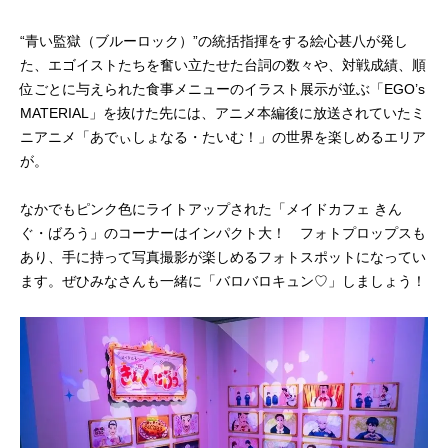
“青い監獄（ブルーロック）”の統括指揮をする絵心甚八が発し
た、エゴイストたちを奮い立たせた台詞の数々や、対戦成績、順
位ごとに与えられた食事メニューのイラスト展示が並ぶ「EGO’s
MATERIAL」を抜けた先には、アニメ本編後に放送されていたミ
ニアニメ「あでぃしょなる・たいむ！」の世界を楽しめるエリア
が。
なかでもピンク色にライトアップされた「メイドカフェ きん
ぐ・ばろう」のコーナーはインパクト大！ フォトプロップスも
あり、手に持って写真撮影が楽しめるフォトスポットになってい
ます。ぜひみなさんも一緒に「バロバロキュン♡」しましょう！