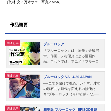
［取材･文／万木サエ 写真／MoA］
作品概要
関連記事
ブルーロック
『ブルーロック』は、原作：金城宗
幸、作画：ノ村優介による漫画作
品。こちらでは、アニメ『ブルーロ
ック』のあらすじ、キャスト、スタ
ッフ、オススメ記事をご紹介！
関連記事
ブルーロック VS. U-20 JAPAN
──全てを賭けて挑め。いくぞ、才能
の原石共よ時代を変えるのは俺た
ち“ブルーロック（青い監獄）”だ──
日本をW杯優勝に導く世界一のスト
ライカーを育てるため、日本フット
関連記事
劇場版 ブルーロック -EPISODE 凪-
ボール連合は“ブルーロック（青い監