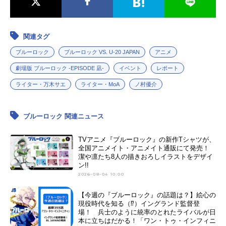
ルーロックスケジュール2024年10月
リーズブルーロックスケジュール202
5日（土）～2024年12月28日（土）
4年4月19日（金）キャスト凪誠士
テレビ朝日系全国ネット“IMAnimatio
郎：島﨑信長御影玲王：内田雄馬剣
関連タグ
n”枠にて話数全14話キャスト潔世
城斬鉄：興津和幸潔世一：浦和希蜂
一：浦和希糸師凛：内山昂輝凪誠士
楽廻：海渡翼國神錬介：小野友樹千
ブルーロック
ブルーロック VS. U-20 JAPAN
アニメ
郎：島﨑信長雪宮剣優：江口拓也
切豹馬：斉藤壮馬馬狼照英：諏訪部
劇場版 ブルーロック -EPISODE 凪-
イベント
レポート
乙...
順一糸師凛：内山昂輝絵心甚八：神
谷浩史舐岡了：木村昴ばぁや：小山
ライター・万木サエ
ライター・MoA
ノ村優介
茉美白宝高校のサッカー部員：せい
や（霜降り明星）スタッフ原作：金
ブルーロック 関連ニュース
城宗幸漫画：三宮宏太キャラクター
デザイン：ノ村優介（講談社「...
TVアニメ『ブルーロック』の新作Tシャツが、
全国アニメイト・アニメイト通販にて発売！
潔や凛たち8人の描きおろしイラストをデザイ
ン!!
2026-08-04 10:00
【今週の『ブルーロック』の話題は？】絵心の
現役時代を知る（⁉）イングランド監督登
場！ 兵士のように統率のとれたライバルが日
本に立ちはだかる！「ワン・トゥ・インフィニ