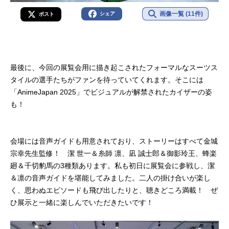
画像一覧 (11件)
シェア
ポスト
最後に、今回の展覧会用に描き起こされたフォーマルなスーツス
タイルの選手たちがファンを待っていてくれます。そこには
「AnimeJapan 2025」でビジュアルが解禁されたカイザーの姿
も！
会場には音声ガイドも用意されており、ストーリーはすべて金城
宗幸先生監修！ 潔 世一＆糸師 凛、凪 誠士郎＆御影玲王、蜂楽
廻＆千切豹馬の3種類あります。私も初日に展覧会に参戦し、潔
＆凛の音声ガイドを堪能してみました。二人の掛け合いが楽し
く、思わぬエピソードも飛び出したりと、聴きどころ満載！ ぜ
ひ展示と一緒に楽しんでいただきたいです！