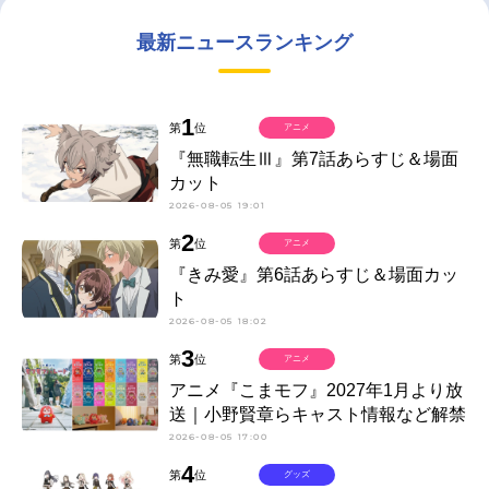
最新ニュースランキング
1
第
位
アニメ
『無職転生Ⅲ』第7話あらすじ＆場面
カット
2026-08-05 19:01
2
第
位
アニメ
『きみ愛』第6話あらすじ＆場面カッ
ト
2026-08-05 18:02
3
第
位
アニメ
アニメ『こまモフ』2027年1月より放
送｜小野賢章らキャスト情報など解禁
2026-08-05 17:00
4
第
位
グッズ