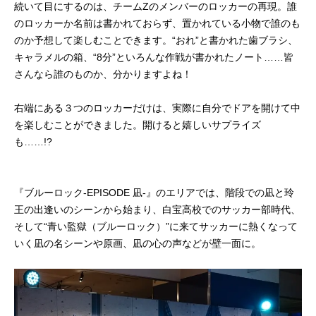
続いて目にするのは、チームZのメンバーのロッカーの再現。誰
のロッカーか名前は書かれておらず、置かれている小物で誰のも
のか予想して楽しむことできます。“おれ”と書かれた歯ブラシ、
キャラメルの箱、“8分”といろんな作戦が書かれたノート……皆
さんなら誰のものか、分かりますよね！
右端にある３つのロッカーだけは、実際に自分でドアを開けて中
を楽しむことができました。開けると嬉しいサプライズ
も……!?
『ブルーロック-EPISODE 凪-』のエリアでは、階段での凪と玲
王の出逢いのシーンから始まり、白宝高校でのサッカー部時代、
そして“青い監獄（ブルーロック）”に来てサッカーに熱くなって
いく凪の名シーンや原画、凪の心の声などが壁一面に。