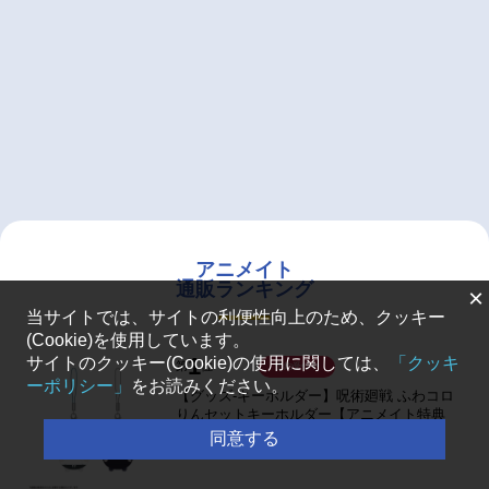
アニメイト
通販ランキング
×
当サイトでは、サイトの利便性向上のため、クッキー
(Cookie)を使用しています。
1
サイトのクッキー(Cookie)の使用に関しては、
「クッキ
第
位
予約受付中
ーポリシー」
をお読みください。
【グッズ-キーホルダー】呪術廻戦 ふわコロ
りんセットキーホルダー【アニメイト特典
付】
同意する
￥1,100