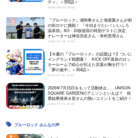
ティ」＜355話＞
2026-08-03 18:30
『ブルーロック』浦和希さんと海渡翼さんが初
の街ロケに挑戦！ 『今泊まりたい！いいふろ
温泉宿』8/3・10放送回の特別ゲストに決定、
ナレーターは神谷浩史さん・幸村恵理さん
2026-07-28 12:00
【今週の『ブルーロック』の話題は？】ついに
イングランド戦開幕！ KICK OFF直前のロッ
カールームで絵心が伝えた言葉が胸を打つ！
「夢の途中」＜354話＞
2026-07-21 12:30
2026年7月15日をもって活動休止……UNISON
SQUARE GARDENのアニソンといえば？ 投
票結果発表＆皆さんの熱いコメントをご紹介！
2026-07-14 23:25
ブルーロック みんなの声
1