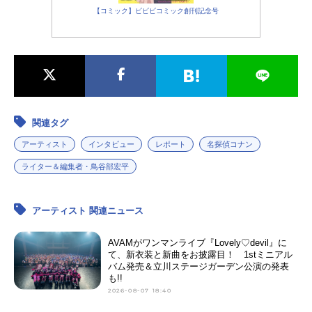
【コミック】ビビビコミック創刊記念号
関連タグ
アーティスト
インタビュー
レポート
名探偵コナン
ライター＆編集者・鳥谷部宏平
アーティスト 関連ニュース
AVAMがワンマンライブ『Lovely♡devil』に
て、新衣装と新曲をお披露目！ 1stミニアル
バム発売＆立川ステージガーデン公演の発表
も!!
2026-08-07 18:40