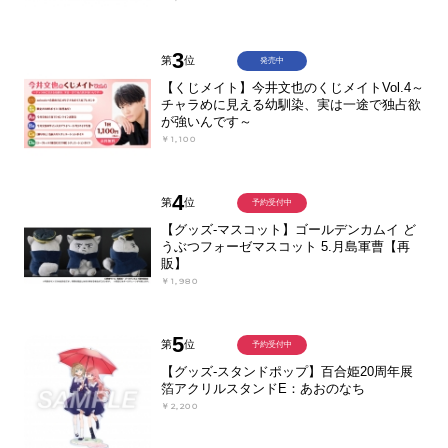
3
第
位
発売中
【くじメイト】今井文也のくじメイトVol.4～
チャラめに見える幼馴染、実は一途で独占欲
が強いんです～
￥1,100
4
第
位
予約受付中
【グッズ-マスコット】ゴールデンカムイ ど
うぶつフォーゼマスコット 5.月島軍曹【再
販】
￥1,980
5
第
位
予約受付中
【グッズ-スタンドポップ】百合姫20周年展
箔アクリルスタンドE：あおのなち
￥2,200