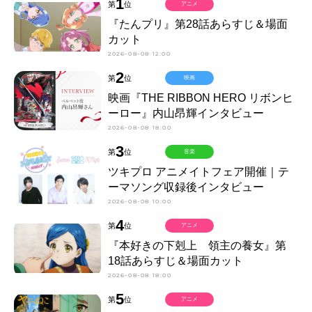
1
第
位
アニメ
『たんプリ』第28話あらすじ＆場面
カット
2026-08-08 12:00
2
第
位
映画
映画『THE RIBBON HERO リボンヒ
ーロー』内山昂輝インタビュー
2026-08-08 18:00
3
第
位
音楽
ツキプロ アニメイトフェア開催｜テ
ーマソング収録後インタビュー
2026-08-08 10:00
4
第
位
アニメ
『本好きの下剋上 領主の養女』第
18話あらすじ＆場面カット
2026-08-08 18:00
5
第
位
アニメ