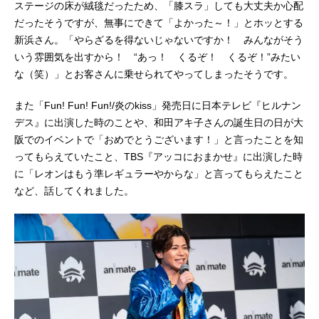
ステージの床が絨毯だったため、「膝スラ」しても大丈夫か心配
だったそうですが、無事にできて「よかった～！」とホッとする
新浜さん。「やらざるを得ないじゃないですか！ みんながそう
いう雰囲気を出すから！ “あっ！ くるぞ！ くるぞ！”みたい
な（笑）」とお客さんに乗せられてやってしまったそうです。
また「Fun! Fun! Fun!/炎のkiss」発売日に日本テレビ『ヒルナン
デス』に出演した時のことや、和田アキ子さんの誕生日の日が大
阪でのイベントで「おめでとうございます！」と言ったことを知
ってもらえていたこと、TBS『アッコにおまかせ』に出演した時
に「レオンはもう準レギュラーやからな」と言ってもらえたこと
など、話してくれました。