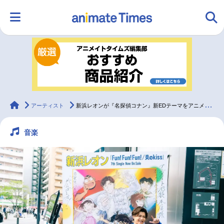
HOME
ランキング
アニメ
声優
ラジオ
みんなの声
グッズ
映画
animateTimes
アーティスト
新浜レオンが『名探偵コナン』新EDテーマをアニメイトで披露【レポート＆インタビュー】
音楽
マンガ・ラノベ
ゲーム・アプリ
音楽
コスプレ
2.5次元
配信・Vtuber
トレンド
無料マンガ
最新記事一覧
アニメ記事一覧
声優記事一覧