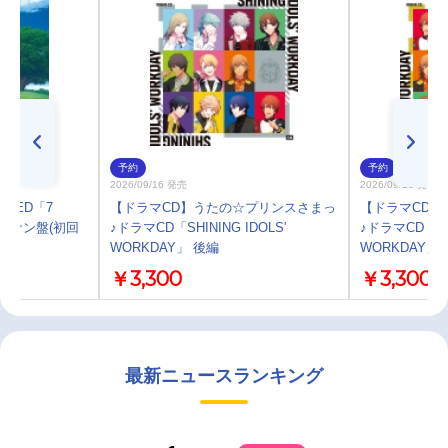
予約
予約
2026/09/16 発売
2026/09/16 発売
 ED「7
【ドラマCD】うたの☆プリンスさまっ
【ドラマCD】
偵コナン盤(初回
♪ドラマCD「SHINING IDOLS'
♪ドラマCD「SHI
】
WORKDAY」 後編
WORKDAY」
￥3,300
￥3,300
最新ニュースランキング