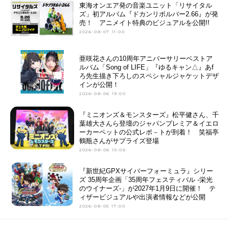
東海オンエア発の音楽ユニット「リサイタル
ズ」初アルバム『ドカンリボルバー2.66』が発
売！ アニメイト特典のビジュアルを公開!!
2026-08-07 11:00
亜咲花さんの10周年アニバーサリーベストア
ルバム「Song of LIFE」『ゆるキャン△』あf
ろ先生描き下ろしのスペシャルジャケットデザ
インが公開！
2026-08-06 19:00
『ミニオンズ＆モンスターズ』松平健さん、千
葉雄大さんら登壇のジャパンプレミア＆イエロ
ーカーペットの公式レポ－トが到着！ 笑福亭
鶴瓶さんがサプライズ登場
2026-08-06 10:06
『新世紀GPXサイバーフォーミュラ』シリー
ズ 35周年企画「35周年フェスティバル -栄光
のウイナーズ-」が2027年1月9日に開催！ テ
ィザービジュアルや出演者情報などが公開
2026-08-05 17:00