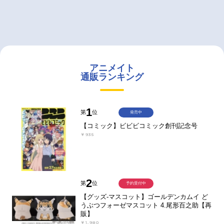
アニメイト
通販ランキング
1
第
位
発売中
【コミック】ビビビコミック創刊記念号
￥935
2
第
位
予約受付中
【グッズ-マスコット】ゴールデンカムイ ど
うぶつフォーゼマスコット 4.尾形百之助【再
販】
￥1,980