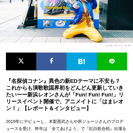
アニメ映画一覧
実写化映画一覧
今期アニメ曜日別一覧
春アニメ
夏アニメ
2025-05-10 18:30
秋アニメ
冬アニメ
男性声優/女性声優一覧
FOLLOW US
『名探偵コナン』異色の新EDテーマに不安も？
これからも演歌歌謡界初をどんどん更新していき
たいーー新浜レオンさんが「Fun! Fun! Fun!」リ
リースイベント開催で、アニメイトに「はまレオ
ン！」【レポート＆インタビュー】
2019年にデビューし、木梨憲武さんや所ジョージさんのプロデ
ュースを受け、昨年は「全てあげよう」で『紅白歌合戦』出場を