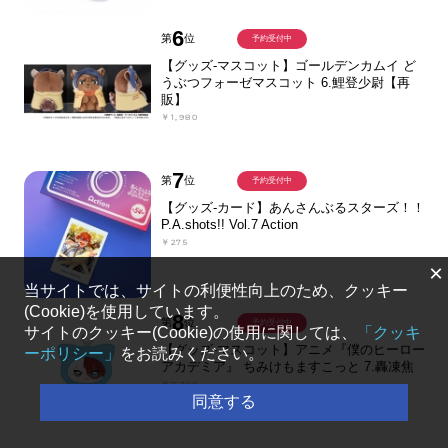
6
第
位
予約受付中
【グッズ-マスコット】ゴールデンカムイ ど
うぶつフォーゼマスコット 6.鯉登少尉【再
販】
￥1,980
7
第
位
予約受付中
【グッズ-カード】あんさんぶるスターズ！！
P.A.shots!! Vol.7 Action
￥275
×
当サイトでは、サイトの利便性向上のため、クッキー
(Cookie)を使用しています。
8
第
位
予約受付中
サイトのクッキー(Cookie)の使用に関しては、
「クッキ
【グッズ-マスコット】アニメ『僕のヒーロー
ーポリシー」
をお読みください。
アカデミア』 ちみけもますこっと 7.轟凍焦
￥2,200
同意する