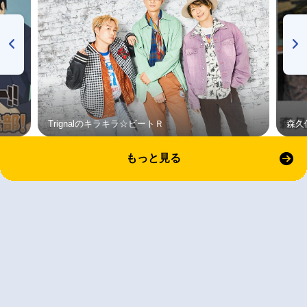
Trignalのキラキラ☆ビートＲ
森久
もっと見る