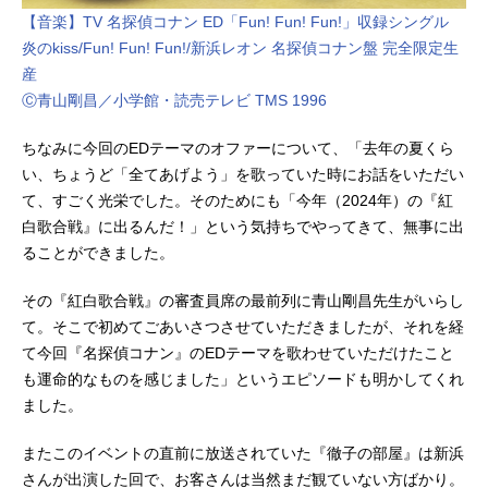
【音楽】TV 名探偵コナン ED「Fun! Fun! Fun!」収録シングル
炎のkiss/Fun! Fun! Fun!/新浜レオン 名探偵コナン盤 完全限定生
産
Ⓒ青山剛昌／小学館・読売テレビ TMS 1996
ちなみに今回のEDテーマのオファーについて、「去年の夏くら
い、ちょうど「全てあげよう」を歌っていた時にお話をいただい
て、すごく光栄でした。そのためにも「今年（2024年）の『紅
白歌合戦』に出るんだ！」という気持ちでやってきて、無事に出
ることができました。
その『紅白歌合戦』の審査員席の最前列に青山剛昌先生がいらし
て。そこで初めてごあいさつさせていただきましたが、それを経
て今回『名探偵コナン』のEDテーマを歌わせていただけたこと
も運命的なものを感じました」というエピソードも明かしてくれ
ました。
またこのイベントの直前に放送されていた『徹子の部屋』は新浜
さんが出演した回で、お客さんは当然まだ観ていない方ばかり。