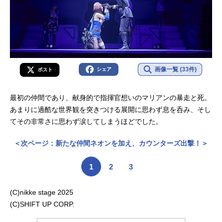
画像一覧 (33件)
シェア
ポスト
最初の仲間であり、献身的で指揮官想いのマリアンの暴走と死。
あまりに過酷な世界観を突きつける展開に思わず息を呑み、そし
てその非常さに思わず涙してしまうほどでした。
＜次ページ：新たな仲間ネオンを加え、カウンターズ出撃！＞
1
2
3
(C)nikke stage 2025
(C)SHIFT UP CORP.