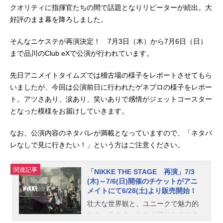
クオリティに指揮官たちの間で話題となりリピーターが続出。大
好評のまま幕を降ろしました。
そんなニケステが再演決定！ 7月3日（木）から7月6日（日）
まで品川のClub eXで公演が行われています。
先日アニメイトタイムズでは稽古場の様子をレポートさせてもら
いましたが、今回は公演前日に行われたゲネプロの様子をレポー
ト。アツさあり、涙あり、笑いありで感情がジェットコースター
となった模様をお届けしていきます。
なお、公演内容のネタバレが満載となっていますので、「ネタバ
レなしで見に行きたい！」という方はご注意ください。
関連記事
「NIKKE THE STAGE 再演」7/3
(木)～7/6(日)開催のチケットがアニ
メイトにて6/28(土)より販売開始！
壮大な世界観と、ユニークで魅力的
なキャラクターたちが織りなすタク