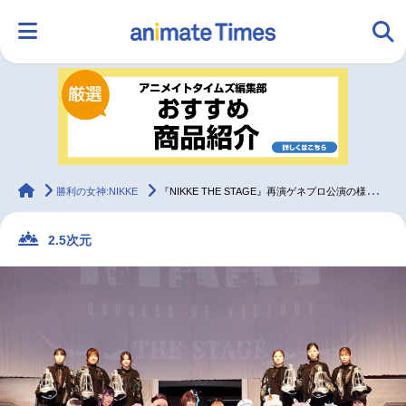
HOME
ランキング
アニメ
声優
ラジオ
みんなの声
グッズ
映画
animateTimes
勝利の女神:NIKKE
『NIKKE THE STAGE』再演ゲネプロ公演の様子をレポート
2.5次元
マンガ・ラノベ
ゲーム・アプリ
音楽
コスプレ
2.5次元
配信・Vtuber
トレンド
無料マンガ
最新記事一覧
アニメ記事一覧
声優記事一覧