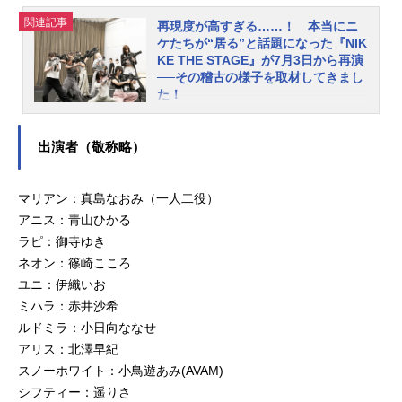
ティカルバトルを、ハイクオリティ
関連記事
なグラフィックで魅せるスマートフ
再現度が高すぎる……！ 本当にニ
ケたちが“居る”と話題になった『NIK
ォン向けRPG『勝利の女神：NIKK
KE THE STAGE』が7月3日から再演
E』。2024年の初演から約１年。ニ
──その稽古の様子を取材してきまし
ケステが指揮官様の前に帰ってくる!!
た！
アニメイトでは6月28日(土)10時より
セクシーな後ろ姿で何かと話題の“背
チケットの一般発売を開始！この機
中で語るガンゲーム”『NIKKE』。同
会をどうぞお見逃しなく！公演情報N
出演者（敬称略）
作を舞台化した、『NIKKETHESTAG
IKKETHESTAGE 再演■日程●2025
E』（以下、ニケステ）が2024年に
年7月3日(木)13:00開演／18:00開演●
上演され、キャラクター再現度の高
マリアン：真島なおみ（一人二役）
2025年7月4日(金)13:00開演／18:00
さやゲームさながらのセクシーなバ
アニス：青山ひかる
開演●2025年7月5日(土)13:00開演／
ックショットで大好評となりまし
ラピ：御寺ゆき
18:00開演●2025年7月6日(日)12:00
た。そんな「ニケステ」が2025年に
開演／16:00開演※公演時間は約2時
ネオン：篠崎こころ
復活。7月3日（木）から7月6日
間半を予定（休憩なし）※開場時
ユニ：伊織いお
（日）まで品川のClubeXで再演され
間：各公演の60分前■開催場所Clube
ミハラ：赤井沙希
ます。アニメイトタイムズでは舞台
X■出演【カウンターズ】マリアン
ルドミラ：小日向ななせ
の上演を間近に控えたタイミング
役：真島なおみ(一人二役)、アニス
アリス：北澤早紀
で、特別に稽古場の様子を取材させ
役：青山ひかる、ラピ役：御寺ゆ
スノーホワイト：小鳥遊あみ(AVAM)
ていただきました。上演が近く、初
き、ネオン役：篠崎こころ【ワード
シフティー：遥りさ
見で楽しみたい方向けにネタバレは
レス】ユニ役：伊織いお、ミハラ