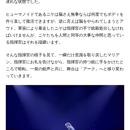
遅れな状態でした。
ヒューマノイドであるニケは脳さえ無事ならば何度でもボディを
作り直して復活できますが、逆に言えば脳をやられてしまうとア
ウト。軍規により暴走したニケは指揮官の手で銃殺処分しなけれ
ばいけませんが、ニケたちを人間と同等の大事な仲間と思ってい
る指揮官はそれを躊躇います。
そんな指揮官の様子を見て、一瞬だけ意識を取り戻したマリア
ン。指揮官にお礼を告げながら、指揮官の持つ銃に手をかけたと
ころで暗転。一発の銃声と共に、舞台は「アーク」へと移り変わ
っていきます。