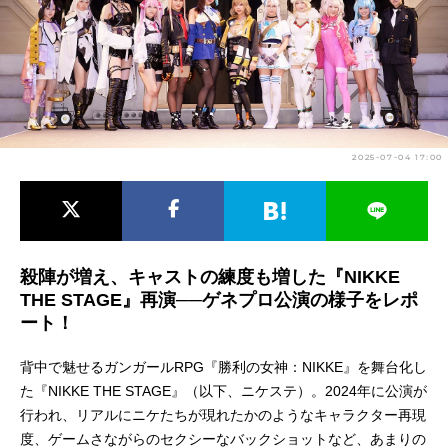
アニメ映画一覧
実写化映画一覧
今期アニメ曜日別一覧
春アニメ
夏アニメ
2025-07-04 17:00
秋アニメ
冬アニメ
男性声優/女性声優一覧
FOLLOW US
殺陣が増え、キャストの練度も増した『NIKKE
THE STAGE』再演──ゲネプロ公演の様子をレポ
ート！
背中で魅せるガンガールRPG『勝利の女神：NIKKE』を舞台化し
た『NIKKE THE STAGE』（以下、ニケステ）。2024年に公演が
行われ、リアルにニケたちが現れたかのようなキャラクター再現
度、ゲームさながらのセクシーなバックショットなど、あまりの