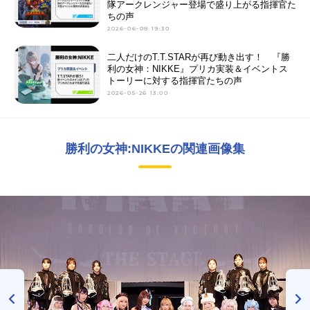
隊アークレンジャー登場で盛り上がる指揮官た
ちの声
2026-06-08 19:30
二人だけのT.T.STARが再び動き出す！ 『勝
利の女神：NIKKE』プリカ実装＆イベントス
トーリーに対する指揮官たちの声
2026-05-26 13:00
勝利の女神:NIKKEの関連画像集