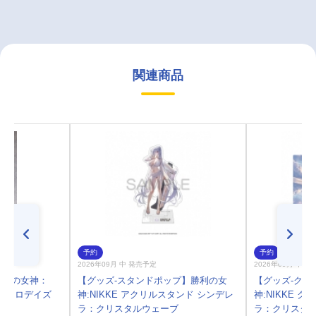
関連商品
予約
予約
2026年09月 中 発売予定
2026年09月 中 
勝利の女神：
【グッズ-スタンドポップ】勝利の女
【グッズ-クリ
：レトロデイズ
神:NIKKE アクリルスタンド シンデレ
神:NIKKE 
ラ：クリスタルウェーブ
ラ：クリスタ