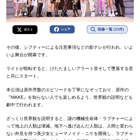
画像一覧 (33件)
シェア
ポスト
その後、シフティーによる注意事項などの影ナレが行われ、いよ
いよ舞台が開幕です。
ライトが暗転すると、けたたましいアラート音そして墜落する音
と共にスタート。
本公演は原作序盤のエピソードを丁寧になぞっており、原作の
『NIKKE』を知らない人でも楽しめるよう、世界観の説明なども
劇中で行われます。
ざっくり世界観を説明すると、謎の機械生命体・ラプチャーによ
って地上の人類は壊滅。地下へ逃げ込んだ人類は、人間と変わら
ない外見を持つ美少女ヒューマノイド・ニケを開発し、ラプチャ