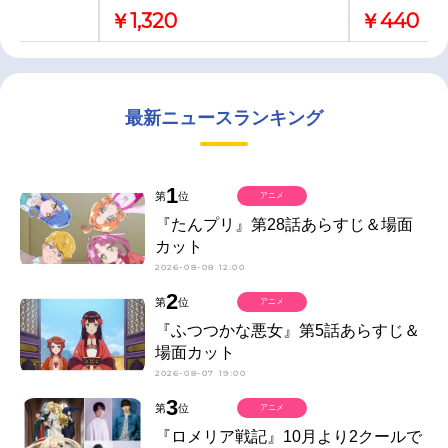
￥1,320
￥440
最新ニュースランキング
1
第
位
アニメ
『たんプリ』第28話あらすじ＆場面
カット
2026-08-08 12:00
2
第
位
アニメ
『ふつつかな悪女』第5話あらすじ＆
場面カット
2026-08-07 19:00
3
第
位
アニメ
『ロメリア戦記』10月より2クールで