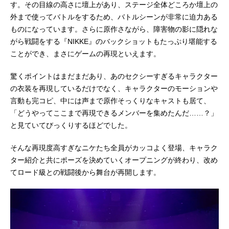
す。その目線の高さに壇上があり、ステージ全体どころか壇上の
外まで使ってバトルをするため、バトルシーンが非常に迫力ある
ものになっています。さらに原作さながら、障害物の影に隠れな
がら戦闘をする『NIKKE』のバックショットもたっぷり堪能する
ことができ、まさにゲームの再現といえます。
驚くポイントはまだまだあり、あのセクシーすぎるキャラクター
の衣装を再現しているだけでなく、キャラクターのモーションや
言動も完コピ、中には声まで原作そっくりなキャストも居て、
「どうやってここまで再現できるメンバーを集めたんだ……？」
と見ていてびっくりするほどでした。
そんな再現度高すぎなニケたち全員がカッコよく登場、キャラク
ター紹介と共にポーズを決めていくオープニングが終わり、改め
てロード級との戦闘後から舞台が再開します。