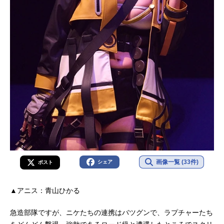
画像一覧 (33件)
シェア
ポスト
▲アニス：青山ひかる
急造部隊ですが、ニケたちの連携はバツグンで、ラプチャーたち