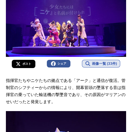
画像一覧 (33件)
シェア
ポスト
指揮官たちやニケたちの拠点である「アーク」と通信が復活。管
制官のシフティーからの情報により、開幕冒頭の墜落する音は指
揮官の乗っていた輸送機の撃墜音であり、その原因がマリアンの
せいだったと発覚します。