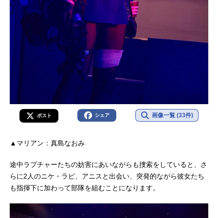
画像一覧 (33件)
シェア
ポスト
▲マリアン：真島なおみ
途中ラプチャーたちの妨害にあいながらも捜索をしていると、さ
らに2人のニケ・ラピ、アニスと出会い、突発的ながら彼女たち
も指揮下に加わって部隊を組むことになります。