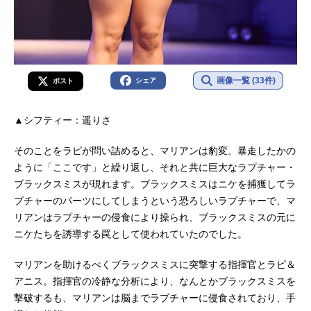
画像一覧 (33件)
シェア
ポスト
▲シフティー：遥りさ
そのことをラピが問い詰めると、マリアンは豹変。暴走したかの
ように「ここです」と繰り返し、それと共に巨大なラプチャー・
ブラックスミスが現れます。ブラックスミスはニケを捕獲してラ
プチャーのパーツにしてしまうという恐ろしいラプチャーで、マ
リアンはラプチャーの侵食により操られ、ブラックスミスの元に
ニケたちを誘導する罠として使われていたのでした。
マリアンを助けるべくブラックスミスに突撃する指揮官とラピ＆
アニス。指揮官の冷静な分析により、なんとかブラックスミスを
撃破するも、マリアンは脳までラプチャーに侵食されており、手