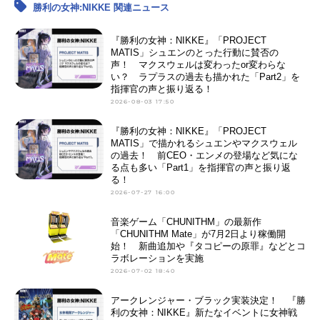
勝利の女神:NIKKE 関連ニュース
『勝利の女神：NIKKE』「PROJECT
MATIS」シュエンのとった行動に賛否の
声！ マクスウェルは変わったor変わらな
い？ ラプラスの過去も描かれた「Part2」を
指揮官の声と振り返る！
2026-08-03 17:50
『勝利の女神：NIKKE』「PROJECT
MATIS」で描かれるシュエンやマクスウェル
の過去！ 前CEO・エンメの登場など気にな
る点も多い「Part1」を指揮官の声と振り返
る！
2026-07-27 16:00
音楽ゲーム「CHUNITHM」の最新作
「CHUNITHM Mate」が7月2日より稼働開
始！ 新曲追加や『タコピーの原罪』などとコ
ラボレーションを実施
2026-07-02 18:40
アークレンジャー・ブラック実装決定！ 『勝
利の女神：NIKKE』新たなイベントに女神戦