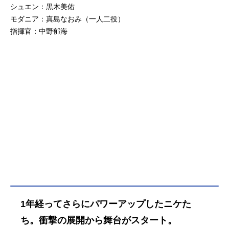
シュエン：黒木美佑
控えめにレポートしていきますの
役：赤井沙希【アンリミテッド】ル
で、本番をお楽しみに！出演者（敬
モダニア：真島なおみ（一人二役）
ドミラ役：小日向ななせ、アリス
称略）マリアン：真島なおみ（一人
指揮官：中野郁海
役：北澤早紀【パイオニア】スノー
二役）アニス：青山ひかるラピ：御
ホワイト役：小鳥遊あみ(AVAM)【中
寺ゆきネオン：篠崎こころユニ：伊
央政府】シフティー役：遥りさ【ミ
織いおミハラ：赤井沙希ルドミラ：
シリス】シュエン役：黒木美佑【ヘ
小日向ななせアリス：北澤早紀スノ
レティック】モダニア役:真島なおみ
ーホワイト：小鳥遊あみ（AVAM）シ
(一人二役)【指揮官】中野郁海■チケ
フティー：遥りさシュエン：黒木美
ット代金・SS席パンフレットなし15,
佑モダニア：真島なおみ（一人二
000円(税込...
役）指揮官：中野郁海迫力あるバト
ルシーンの連続にキャストたちの気
合は十分！取材当時に行われていた
のは、キャスト全員揃っての通し稽
古。通しの名前どおり、最初から最
後まで中断することなく一気に全パ
ートをリハーサルしていく稽古とな
ります。衣...
1年経ってさらにパワーアップしたニケた
ち。衝撃の展開から舞台がスタート。