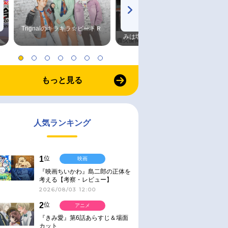
Trignalのキラキラ☆ビートＲ
森久保祥太郎×浪川大輔 つま
みは塩だけ
もっと見る
人気ランキング
1
位
映画
『映画ちいかわ』島二郎の正体を
考える【考察・レビュー】
2026/08/03 12:00
2
位
アニメ
『きみ愛』第6話あらすじ＆場面
カット