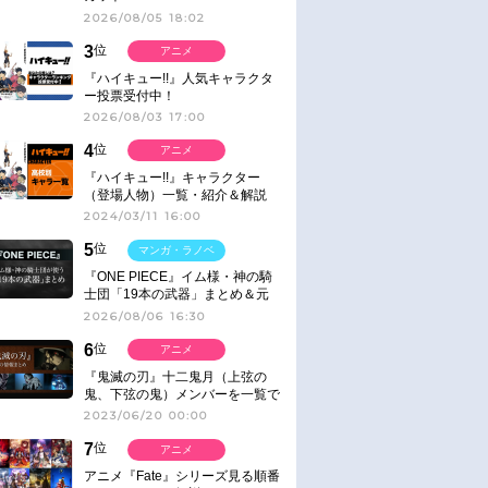
2026/08/05 18:02
3
位
アニメ
『ハイキュー!!』人気キャラクタ
ー投票受付中！
2026/08/03 17:00
4
位
アニメ
『ハイキュー!!』キャラクター
（登場人物）一覧・紹介＆解説
2024/03/11 16:00
5
位
マンガ・ラノベ
『ONE PIECE』イム様・神の騎
士団「19本の武器」まとめ＆元
ネタ
2026/08/06 16:30
6
位
アニメ
『鬼滅の刃』十二鬼月（上弦の
鬼、下弦の鬼）メンバーを一覧で
紹介＆解説（登場鬼の情報まと
2023/06/20 00:00
め）
7
位
アニメ
アニメ『Fate』シリーズ見る順番