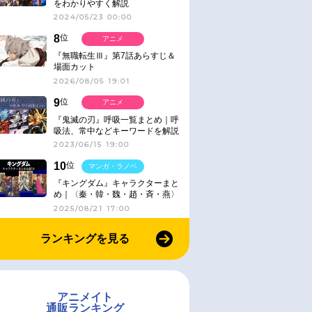
をわかりやすく解説
2024/05/23 00:00
8
位
アニメ
『無職転生Ⅲ』第7話あらすじ＆
場面カット
2026/08/05 19:01
9
位
アニメ
『鬼滅の刃』呼吸一覧まとめ｜呼
吸法、常中などキーワードを解説
2023/06/15 19:00
10
位
マンガ・ラノベ
『キングダム』キャラクターまと
め｜〈秦・韓・魏・趙・斉・燕〉
2025/08/21 17:00
ランキングを見る
アニメイト
通販ランキング