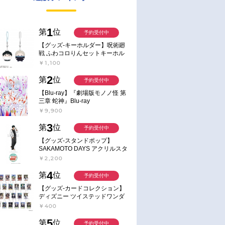
1
第
位
予約受付中
【グッズ-キーホルダー】呪術廻
戦 ふわコロりんセットキーホル
ダー【アニメイト特典付】
￥1,100
2
第
位
予約受付中
【Blu-ray】『劇場版モノノ怪 第
三章 蛇神』Blu-ray
￥9,900
3
第
位
予約受付中
【グッズ-スタンドポップ】
SAKAMOTO DAYS アクリルスタ
ンド～Sunny Afternoon～ 4.南雲
￥2,200
4
第
位
予約受付中
【グッズ-カードコレクション】
ディズニー ツイステッドワンダ
ーランド ランダムカードコレク
￥400
ション クラブ・ウェアver.
5
第
位
予約受付中