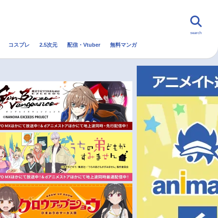
search
コスプレ
2.5次元
配信・Vtuber
無料マンガ
んなの声
グッズ
映画
・Vtuber
トレンド
無料マンガ
秋アニメ
冬アニメ