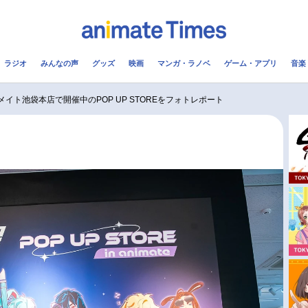
ラジオ
みんなの声
グッズ
映画
マンガ・ラノベ
ゲーム・アプリ
音楽
メ
声優
ラジオ
み
アニメイト池袋本店で開催中のPOP UP STOREをフォトレポート
コスプレ
2.5次元
配信
アニメ映画一覧
今期アニメ曜日別一覧
実写化映画一覧
春アニメ
男性声優/女性声優一覧
夏アニメ
FOLLOW US