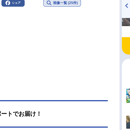
画像一覧 (25件)
シェア
高橋美紀のおんぷの気持ち
TVアニメ『戦隊大失格』
♪ in アニメイトタイムズ
radio 大直会 2nd season
ポートでお届け！