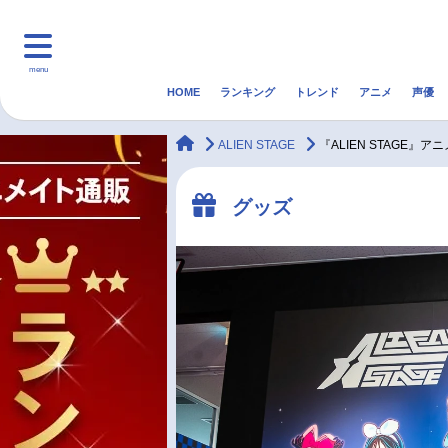
menu
HOME
ランキング
トレンド
アニメ
声優
HOME
ランキング
アニ
animateTimes
ALIEN STAGE
『ALIEN STAGE』
マンガ・ラノベ
ゲーム・アプリ
音楽
グッズ
最新記事一覧
アニメ記事一覧
声優記事一覧