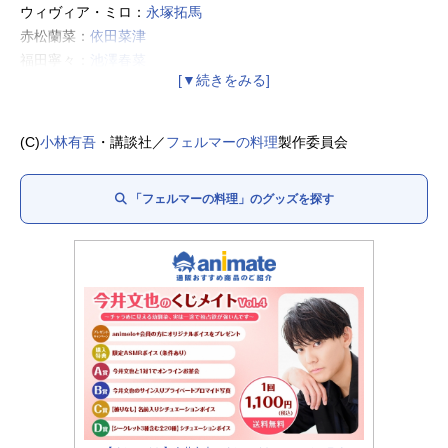
ウィヴィア・ミロ：
永塚拓馬
赤松蘭菜：
依田菜津
福田寧々：
池澤春菜
乾孫六：
橘龍丸
広瀬一太郎：
古川慎
武蔵神楽：
若山詩音
(C)
小林有吾
・講談社／
フェルマーの料理
製作委員会
魚見亜由：
永瀬アンナ
「フェルマーの料理」のグッズを探す