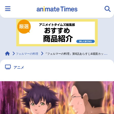
HOME
ランキング
アニメ
声優
ラジオ
みんなの声
グッズ
映画
animateTimes
フェルマーの料理
『フェルマーの料理』第8話あらすじ&場面カット公開
アニメ
マンガ・ラノベ
ゲーム・アプリ
音楽
コスプレ
2.5次元
配信・Vtuber
トレンド
無料マンガ
最新記事一覧
アニメ記事一覧
声優記事一覧