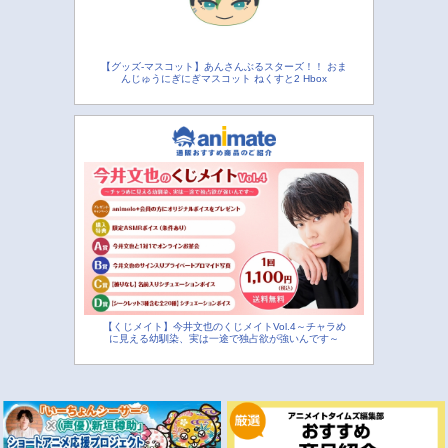
【グッズ-マスコット】あんさんぶるスターズ！！ おま
んじゅうにぎにぎマスコット ねくすと2 Hbox
【くじメイト】今井文也のくじメイトVol.4～チャラめ
に見える幼馴染、実は一途で独占欲が強いんです～