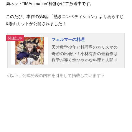
局ネット“IMAnimation”枠ほかにて放送中です。
このたび、本作の第8話「熱きコンペティション」よりあらすじ
&場面カットが公開されました！
関連記事
フェルマーの料理
天才数学少年と料理界のカリスマの
奇跡の出会い！小林有吾の最新作は
数学が導く煌びやかな料理と人間ド
ラマ！！数学者になる夢を諦めてし
まった天才数学少年の北田岳が、謎
＜以下、公式発表の内容を引用して掲載しています＞
多き料理界のカリスマ朝倉海ととも
に、才能ひしめく料理の世界に挑む
数理的エンタテインメント！岳は数
学的思考で周囲を驚かせる美しいを
作りだし、海とともに料理人として
成長していくことができるのか!?202
3年には今をときめく豪華な主役級キ
ャストが揃いTVドラマ化され話題に
なった！このアニメはあなたのを刺