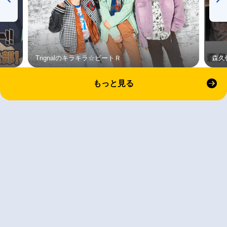
Trignalのキラキラ☆ビートＲ
森久
もっと見る