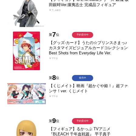
田銀時Ver.攘夷志士 完成品フィギュア
￥7,480
7
第
位
予約受付中
【グッズ-カード】うたの☆プリンスさまっ♪
カスタマイズビジュアルカードコレクション
Best Shots from Everyday Life Ver.
￥770
8
第
位
発売中
【くじメイト】映画『超かぐや姫！』超ファ
ンサ！ver. くじメイト
￥770
9
第
位
予約受付中
【フィギュア】るかっぷ TVアニメ
『BLEACH 千年血戦篇』 平子真子