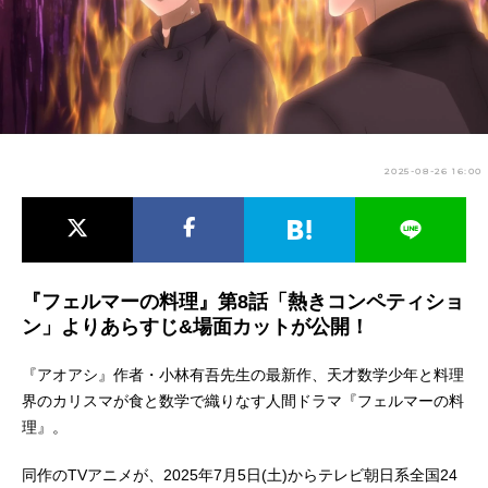
アニメ映画一覧
実写化映画一覧
今期アニメ曜日別一覧
春アニメ
夏アニメ
2025-08-26 16:00
秋アニメ
冬アニメ
男性声優/女性声優一覧
FOLLOW US
『フェルマーの料理』第8話「熱きコンペティショ
ン」よりあらすじ&場面カットが公開！
『アオアシ』作者・小林有吾先生の最新作、天才数学少年と料理
界のカリスマが食と数学で織りなす人間ドラマ『フェルマーの料
理』。
同作のTVアニメが、2025年7月5日(土)からテレビ朝日系全国24