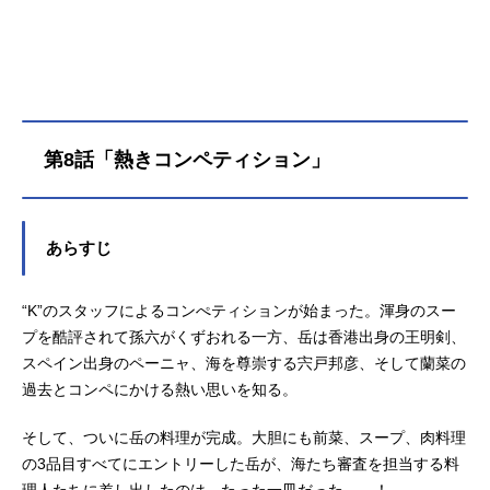
激する…!?作品名フェルマーの料理
放送形態TVアニメスケジュール2025
年7月5日（土）～2025年9月27日
（土）テレビ朝日系全国24局ネット“I
MAnimation”枠にて話数全12話キャ
スト北田岳：富田涼介朝倉海：坂泰
第8話「熱きコンペティション」
斗布袋勝也：遠藤大智ウィヴィア・
ミロ：永塚拓馬赤松蘭菜：依田菜津
福田寧々：池澤春菜乾孫六：橘龍丸
広瀬一太郎：古川慎武蔵神楽：若山
あらすじ
詩音魚見亜由：永瀬アンナスタッフ
原作：小林有吾「フェルマーの料
“K”のスタッフによるコンぺティションが始まった。渾身のスー
理」（講談社「月刊少年マガジン」
連載）監督：市川量也シリーズ構
プを酷評されて孫六がくずおれる一方、岳は香港出身の王明剣、
成・脚本：ドメリカキャラクターデ
スペイン出身のペーニャ、海を尊崇する宍戸邦彦、そして蘭菜の
ザイン：岡本岳 柏木五月総作画監
過去とコンペにかける熱い思いを知る。
督：岡本岳 柏木五月美術監督：髙
田真理美術設定：佐藤久美色彩設
そして、ついに岳の料理が完成。大胆にも前菜、スープ、肉料理
計：...
の3品目すべてにエントリーした岳が、海たち審査を担当する料