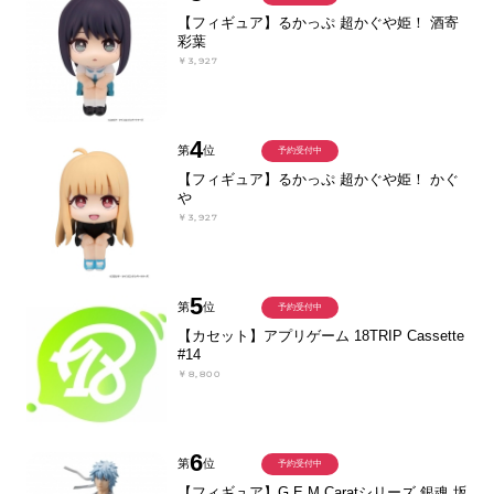
【フィギュア】るかっぷ 超かぐや姫！ 酒寄
彩葉
￥3,927
4
第
位
予約受付中
【フィギュア】るかっぷ 超かぐや姫！ かぐ
や
￥3,927
5
第
位
予約受付中
【カセット】アプリゲーム 18TRIP Cassette
#14
￥8,800
6
第
位
予約受付中
【フィギュア】G.E.M.Caratシリーズ 銀魂 坂