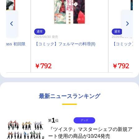
通常
通常
2026/06/30 発売
2026/01/16 発売
N bass 初回限
【コミック】フェルマーの料理(8)
【コミック】フ
￥792
￥792
最新ニュースランキング
1
第
位
グッズ
『ツイステ』マスターシェフの新規ア
ート使用の商品が10/24発売