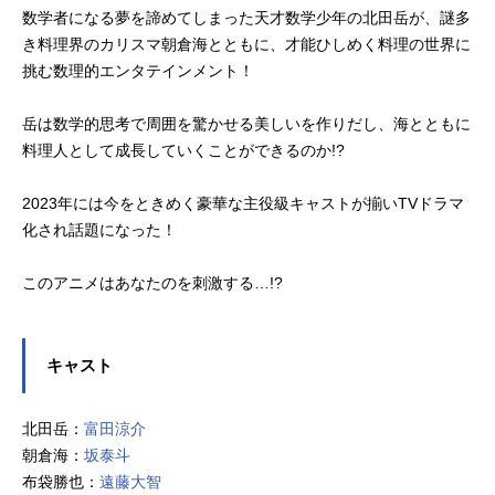
数学者になる夢を諦めてしまった天才数学少年の北田岳が、謎多
き料理界のカリスマ朝倉海とともに、才能ひしめく料理の世界に
挑む数理的エンタテインメント！
岳は数学的思考で周囲を驚かせる美しいを作りだし、海とともに
料理人として成長していくことができるのか!?
2023年には今をときめく豪華な主役級キャストが揃いTVドラマ
化され話題になった！
このアニメはあなたのを刺激する…!?
キャスト
北田岳：
富田涼介
朝倉海：
坂泰斗
布袋勝也：
遠藤大智