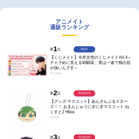
アニメイト
通販ランキング
1
第
位
発売中
【くじメイト】今井文也のくじメイトVol.4～
チャラめに見える幼馴染、実は一途で独占欲
が強いんです～
￥1,100
2
第
位
予約受付中
【グッズ-マスコット】あんさんぶるスター
ズ！！ おまんじゅうにぎにぎマスコット ね
くすと2 Hbox
￥770
3
第
位
予約受付中