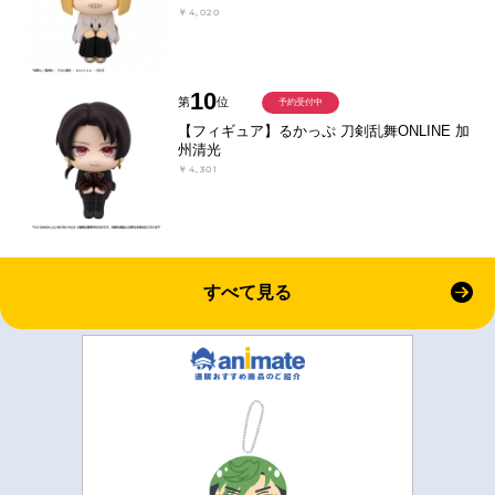
￥4,020
10
第
位
予約受付中
【フィギュア】るかっぷ 刀剣乱舞ONLINE 加
州清光
￥4,301
すべて見る