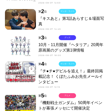
2026-08-07 12:50
2
第
位
マンガ・ラノベ
『キスあと』第3話あらすじ＆場面写
真
2026-08-07 14:45
3
第
位
グッズ
10月・11月開催『ヘタリア』20周年
原画展のグッズ第1弾情報
2026-08-07 18:00
4
第
位
マンガ・ラノベ
『チ●チ●デビルを追え！』最終回掲
載記念！ くぼたふみお先生メールイ
ンタビュー
2026-08-07 12:15
5
第
位
アニメ
『機動戦士ガンダム』50周年イベン
トが幕張メッセにて開催決定