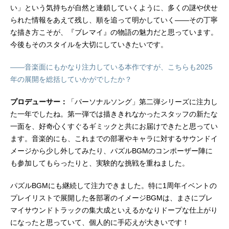
い」という気持ちが自然と連鎖していくように、多くの謎や伏せ
られた情報をあえて残し、順を追って明かしていく――その丁寧
な描き方こそが、『ブレマイ』の物語の魅力だと思っています。
今後もそのスタイルを大切にしていきたいです。
――音楽面にもかなり注力している本作ですが、こちらも2025
年の展開を総括していかがでしたか？
プロデューサー：
「パーソナルソング」第二弾シリーズに注力し
た一年でしたね。第一弾では描ききれなかったスタッフの新たな
一面を、好奇心くすぐるギミックと共にお届けできたと思ってい
ます。音楽的にも、これまでの部署やキャラに対するサウンドイ
メージから少し外してみたり、パズルBGMのコンポーザー陣に
も参加してもらったりと、実験的な挑戦を重ねました。
パズルBGMにも継続して注力できました。特に1周年イベントの
プレイリストで展開した各部署のイメージBGMは、まさにブレ
マイサウンドトラックの集大成といえるかなりドープな仕上がり
になったと思っていて、個人的に手応えが大きいです！