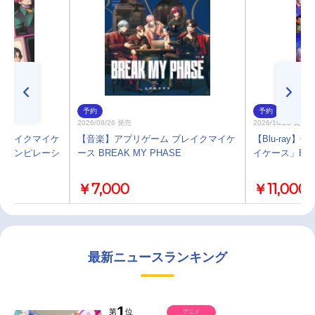
予約
予約
2026/08/26 発売
2026/10/28 発売
ブレイクマイケ
【音楽】アプリゲーム ブレイクマイケ
【Blu-ray】G
・コンピレーシ
ース BREAK MY PHASE
イケース」Blu-
定盤
￥7,000
￥11,000
最新ニュースランキング
1
第
位
アニメ