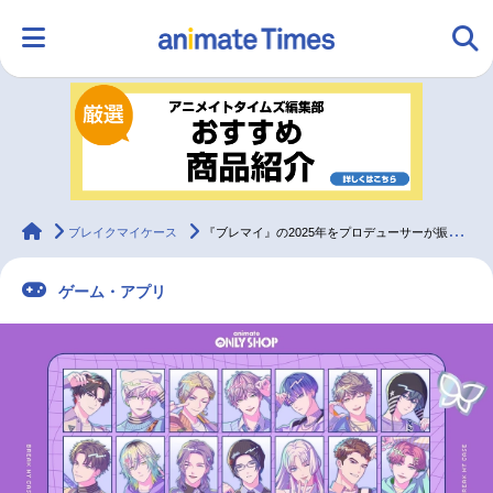
HOME
ランキング
アニメ
声優
ラジオ
みんなの声
グッズ
映画
animateTimes
ブレイクマイケース
『ブレマイ』の2025年をプロデューサーが振り返る【インタビュー】｜「『ブレイクマイケース』Winter Fair 2025 in アニメイト」開催記念
ゲーム・アプリ
マンガ・ラノベ
ゲーム・アプリ
音楽
コスプレ
2.5次元
配信・Vtuber
トレンド
無料マンガ
最新記事一覧
アニメ記事一覧
声優記事一覧