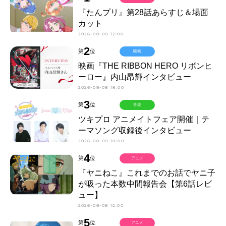
『たんプリ』第28話あらすじ＆場面
カット
2026-08-08 12:00
2
第
位
映画
映画『THE RIBBON HERO リボンヒ
ーロー』内山昂輝インタビュー
2026-08-08 18:00
3
第
位
音楽
ツキプロ アニメイトフェア開催｜テ
ーマソング収録後インタビュー
2026-08-08 10:00
4
第
位
アニメ
『ヤニねこ』これまでのお話でヤニ子
が吸った本数中間報告会【第6話レビ
ュー】
2026-08-08 12:00
5
第
位
アニメ