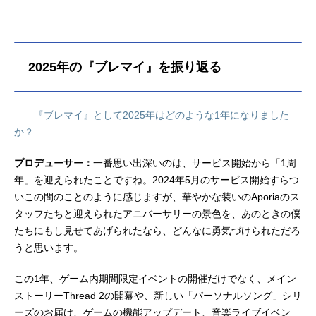
絡んだ縁。誰かに代わって、その場
を凌ぐ。何にでも成り代わる、不確
かでしたたかな彼らとの日々が始ま
る。作品名ブレイクマイケーススケ
2025年の『ブレマイ』を振り返る
ジュール2024年5月9日（木）配信開
始キャスト【本部】皇坂逢：古川慎
城瀬由鶴：堀江瞬須王芦佳：興津和
――『ブレマイ』として2025年はどのような1年になりました
幸【交際部】綾⼾恋：谷山紀章宇京
か？
真央：小林千晃樋宮明星：河西健吾
環野揺：寺島惇太【管理部】槻本大
プロデューサー：
一番思い出深いのは、サービス開始から「1周
河：熊谷健太郎壱川春日：小松昌平
年」を迎えられたことですね。2024年5月のサービス開始すらつ
隠岐谷誓：中澤まさとも【強行部】
節見静：松岡禎丞御門尊：小野友樹
いこの間のことのように感じますが、華やかな装いのAporiaのス
新開戦：小林親弘相沢篠信：広瀬裕
タッフたちと迎えられたアニバーサリーの景色を、あのときの僕
也【交渉部】在間樹帆：佐藤拓也祠
たちにもし見せてあげられたなら、どんなに勇気づけられただろ
堂恭耶：福山潤立科吏来：小西克幸
うと思います。
【特務部】恩田灯世：小林裕介新名
有：坂田将吾神家：仲村宗悟麻波
この1年、ゲーム内期間限定イベントの開催だけでなく、メイン
麗：吉野...
ストーリーThread 2の開幕や、新しい「パーソナルソング」シリ
ーズのお届け、ゲームの機能アップデート、音楽ライブイベン