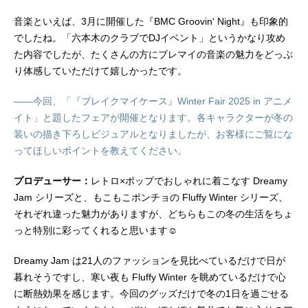
音楽といえば、3月に開催した『BMC Groovin' Night』も印象的
でしたね。「六本木のクラブでDJイベント」というかなり攻め
た内容でしたが、たくさんの方にブレマイの音楽の魅力をどっぷ
り体感していただけて嬉しかったです。
――今回、「『ブレイクマイケース』Winter Fair 2025 in アニメ
イト」と題したフェアが開催となります。各キャラクターが冬の
装いの描き下ろしビジュアルとなりましたが、お客様にご覧にな
ってほしいポイントを教えてください。
プロデューサー：
レトロ×ポップでおしゃれに着こなす Dreamy
Jam シリーズと、もこもこポンチョの Fluffy Winter シリーズ、
それぞれ違った魅力がありますが、どちらもこの冬の生活をちょ
っと特別に彩ってくれると思います☺️
Dreamy Jam は21人のファッションを見比べているだけで日が
暮れそうですし、寒い夜も Fluffy Winter を眺めているだけで心
に断熱効果を感じます。今回のグッズだけで冬の1日を過ごせる