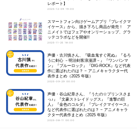
レポート】
2025-12-09 19:00
スマートフォン向けゲームアプリ『ブレイクマ
イケース』から、描き下ろし商品が発売！ ア
ニメイトではフェアやオンリーショップ、グラ
ッテコラボなどを開催!!
2025-11-25 18:00
声優・古川慎さん、『吸血鬼すぐ死ぬ』『るろ
うに剣心 －明治剣客浪漫譚－』『ワンパンマ
ン』『ブルーロック』『DIG-ROCK』など代表
作に選ばれたのは？ − アニメキャラクター代
表作まとめ（2025 年版）
2025-09-29 00:00
声優・谷山紀章さん、『うたの☆プリンスさま
っ♪』『文豪ストレイドッグス』『進撃の巨
人』『金色のコルダ』『ブレイクマイケース』
など代表作に選ばれたのは？ − アニメキャラ
クター代表作まとめ（2025 年版）
2025-08-11 00:00