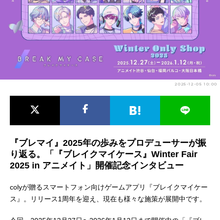
アニメ映画一覧
実写化映画一覧
今期アニメ曜日別一覧
春アニメ
夏アニメ
秋アニメ
冬アニメ
2025-12-05 10:00
男性声優/女性声優一覧
FOLLOW US
『ブレマイ』2025年の歩みをプロデューサーが振
り返る。「『ブレイクマイケース』Winter Fair
2025 in アニメイト」開催記念インタビュー
colyが贈るスマートフォン向けゲームアプリ『ブレイクマイケー
ス』。リリース1周年を迎え、現在も様々な施策が展開中です。