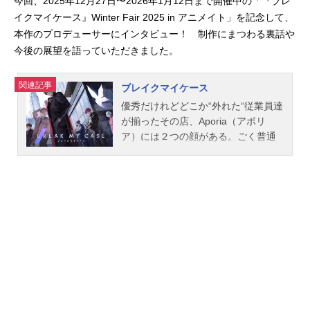
今回、2025年12月27日〜2026年1月12日まで開催中の「『ブレ
イクマイケース』Winter Fair 2025 in アニメイト」を記念して、
本作のプロデューサーにインタビュー！ 制作にまつわる裏話や
今後の展望を語っていただきました。
関連記事
ブレイクマイケース
優秀だけれどどこか“外れた“従業員達
が揃ったその店、Aporia（アポリ
ア）には２つの顔がある。ごく普通
のカフェとしての営業を終えたあ
と、限られた顧客だけに提供される
のは、寛ぎの時間と特別なサービ
ス。＜自分の代わり、他人の代わ
り、それ以外の代わり。生きた人間
に代わりが務まることなら、どんな
ことでも＞あらゆるものが飽和した
街で、「足りない」に応える――マ
ルチ代行。「うちで働くといい！
僕の代理、つまり……オーナー代理
として！」そんな店と奇妙に繋がり