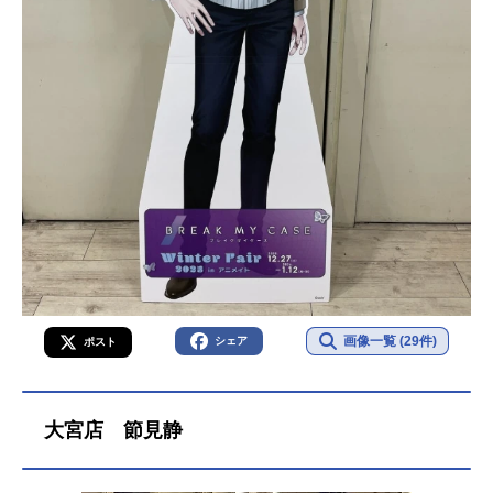
画像一覧 (29件)
シェア
ポスト
大宮店 節見静