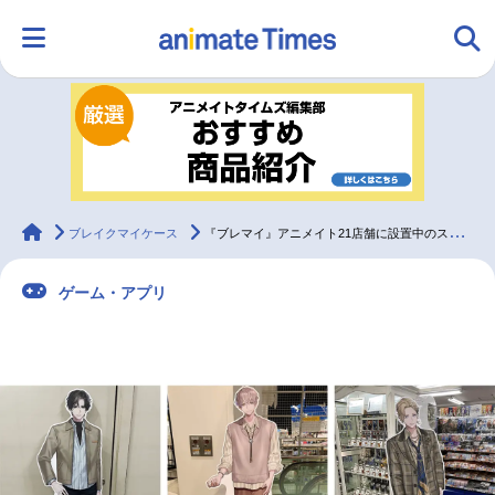
HOME
ランキング
アニメ
声優
ラジオ
みんなの声
グッズ
映画
animateTimes
ブレイクマイケース
『ブレマイ』アニメイト21店舗に設置中のスタンディパネルをすべて紹介【フォトレポート】
ゲーム・アプリ
マンガ・ラノベ
ゲーム・アプリ
音楽
コスプレ
2.5次元
配信・Vtuber
トレンド
無料マンガ
最新記事一覧
アニメ記事一覧
声優記事一覧