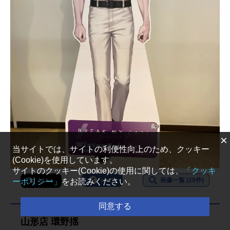
×
当サイトでは、サイトの利便性向上のため、クッキー
(Cookie)を使用しています。
サイトのクッキー(Cookie)の使用に関しては、
「クッキ
画像一覧 (29件)
ーポリシー」
をお読みください。
シェア
ポスト
同意する
山形店 環野揺