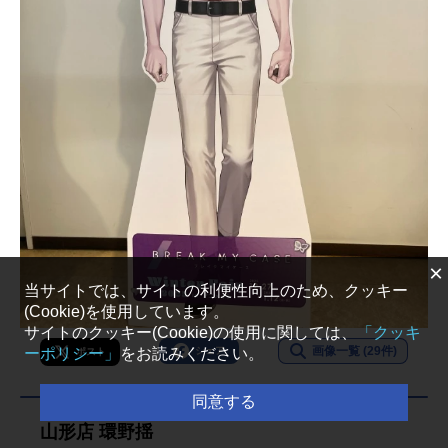
×
当サイトでは、サイトの利便性向上のため、クッキー
(Cookie)を使用しています。
サイトのクッキー(Cookie)の使用に関しては、
「クッキ
画像一覧 (29件)
ーポリシー」
をお読みください。
シェア
ポスト
同意する
山形店 環野揺