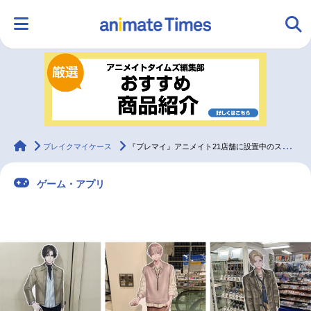
HOME
ランキング
アニメ
声優
ラジオ
みんなの声
グッズ
映画
animateTimes
ブレイクマイケース
『ブレマイ』アニメイト21店舗に設置中のスタンディパネルをすべて紹介【フォトレポート】
ゲーム・アプリ
マンガ・ラノベ
ゲーム・アプリ
音楽
コスプレ
2.5次元
配信・Vtuber
トレンド
無料マンガ
最新記事一覧
アニメ記事一覧
声優記事一覧