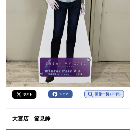
画像一覧 (29件)
シェア
ポスト
大宮店 節見静