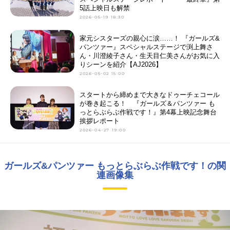
ペパロニ：
大地葉
5話上映日も解禁
カチューシャ：
金元寿子
2026-05-19 18:30
ノンナ：
上坂すみれ
クラーラ：
ジェーニャ
家元シスターズの親心に涙……！ 『ガールズ&
パンツァー』スペシャルステージで渕上舞さ
ニーナ：
小笠原早紀
ん・川澄綾子さん・生天目仁美さんがお気に入
アリーナ：佐藤奏美
りシーンを紹介【AJ2026】
西住まほ：
田中理恵
2026-05-02 15:00
逸見エリカ：
生天目仁美
スタートから締めまで大きなドゥーチェコール
西絹代：
瀬戸麻沙美
が巻き起こる！ 『ガールズ＆パンツァー も
ミカ：
能登麻美子
っとらぶらぶ作戦です！』第4幕上映記念舞台
挨拶レポート
島田愛里寿：
竹達彩奈
2026-04-27 19:00
マリー：
原由実
ガールズ&パンツァー もっとらぶらぶ作戦です！の関
連画像集