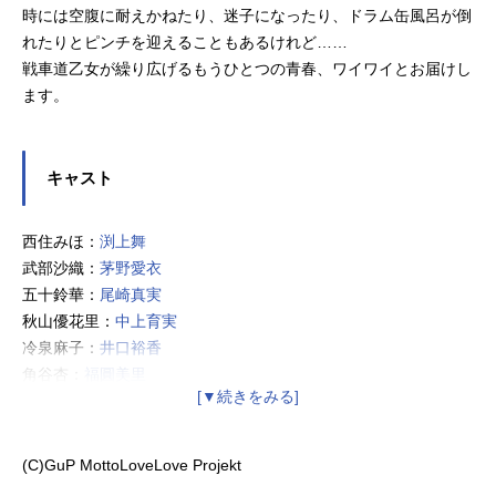
時には空腹に耐えかねたり、迷子になったり、ドラム缶風呂が倒
れたりとピンチを迎えることもあるけれど……
戦車道乙女が繰り広げるもうひとつの青春、ワイワイとお届けし
ます。
キャスト
西住みほ：
渕上舞
武部沙織：
茅野愛衣
五十鈴華：
尾崎真実
秋山優花里：
中上育実
冷泉麻子：
井口裕香
角谷杏：
福圓美里
小山柚子：
高橋美佳子
河嶋桃：
植田佳奈
磯辺典子：
菊地美香
(C)GuP MottoLoveLove Projekt
近藤妙子：
吉岡麻耶