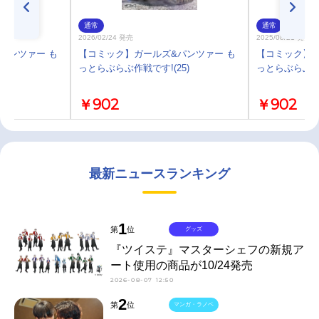
通常
通常
2026/02/24 発売
2025/08/21 発売
パンツァー も
【コミック】ガールズ&パンツァー も
【コミック】ガ
)
っとらぶらぶ作戦です!(25)
っとらぶらぶ作戦
￥902
￥902
最新ニュースランキング
1
第
位
グッズ
『ツイステ』マスターシェフの新規ア
ート使用の商品が10/24発売
2026-08-07 12:50
2
第
位
マンガ・ラノベ