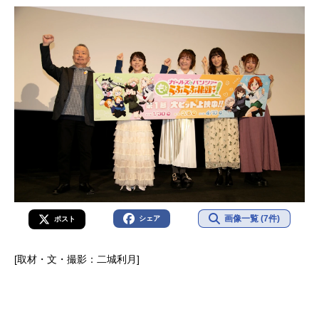
画像一覧 (7件)
シェア
ポスト
[取材・文・撮影：二城利月]