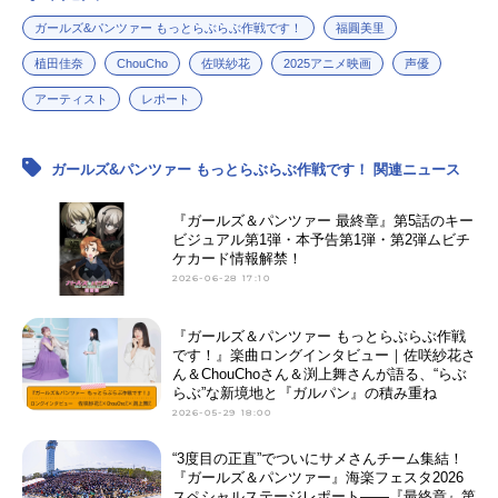
ねこにゃー：
葉山いくみ
ガールズ&パンツァー もっとらぶらぶ作戦です！
福圓美里
ももがー：
倉田雅世
植田佳奈
ChouCho
佐咲紗花
2025アニメ映画
声優
ぴよたん：
上坂すみれ
お銀：
佐倉綾音
アーティスト
レポート
ラム：
高森奈津美
ムラカミ：
大地葉
ガールズ&パンツァー もっとらぶらぶ作戦です！ 関連ニュース
フリント：
米澤円
カトラス：七瀬亜深
『ガールズ＆パンツァー 最終章』第5話のキー
ダージリン：
喜多村英梨
ビジュアル第1弾・本予告第1弾・第2弾ムビチ
ケカード情報解禁！
オレンジペコ：
石原舞
2026-06-28 17:10
アッサム：
明坂聡美
ローズヒップ：
高森奈津美
『ガールズ＆パンツァー もっとらぶらぶ作戦
ルクリリ：
倉田雅世
です！』楽曲ロングインタビュー｜佐咲紗花さ
ケイ：
川澄綾子
ん＆ChouChoさん＆渕上舞さんが語る、“らぶ
ナオミ：
伊瀬茉莉也
らぶ”な新境地と『ガルパン』の積み重ね
2026-05-29 18:00
アリサ：
平野綾
アンチョビ：
吉岡麻耶
“3度目の正直”でついにサメさんチーム集結！
カルパッチョ：
早見沙織
『ガールズ＆パンツァー』海楽フェスタ2026
スペシャルステージレポート――『最終章』第