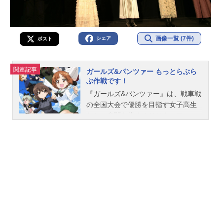
画像一覧 (7件)
シェア
ポスト
関連記事
ガールズ&パンツァー もっとらぶら
ぶ作戦です！
『ガールズ&パンツァー』は、戦車戦
の全国大会で優勝を目指す女子高生
たちの奮闘を描くオリジナルアニ
メ。こちらでは、映画『ガールズ&パ
ンツァーもっとらぶらぶ作戦で
す！』のあらすじ、キャスト声優、
スタッフ、オススメ記事をご紹介！