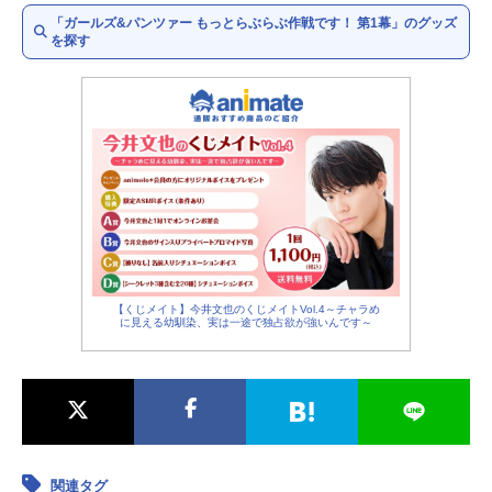
河西忍：桐村まり
「ガールズ&パンツァー もっとらぶらぶ作戦です！ 第1幕」のグッズ
佐々木あけび：
中村桜
を探す
カエサル：
仙台エリ
エルヴィン：
森谷里美
左衛門佐：井上優佳
おりょう：
大橋歩夕
澤梓：竹内仁美
山郷あゆみ：中里望
丸山紗季：
小松未可子
阪口桂利奈：
多田このみ
宇都木優季：
山岡ゆり
大野あや：
秋奈
【くじメイト】今井文也のくじメイトVol.4～チャラめ
に見える幼馴染、実は一途で独占欲が強いんです～
園みどり子：
井澤詩織
後藤モヨ子：
井澤詩織
金春希美：
井澤詩織
ナカジマ：
山本希望
スズキ：
石原舞
ホシノ：
金元寿子
ツチヤ：
喜多村英梨
関連タグ