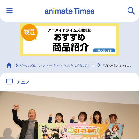
HOME
ランキング
アニメ
声優
ラジオ
みんなの声
グッズ
映画
animateTimes
ガールズ&パンツァー もっとらぶらぶ作戦です！
『ガルパン もっとらぶらぶ作戦です！』第1幕舞台挨拶レポート
アニメ
マンガ・ラノベ
ゲーム・アプリ
音楽
コスプレ
2.5次元
配信・Vtuber
トレンド
無料マンガ
最新記事一覧
アニメ記事一覧
声優記事一覧