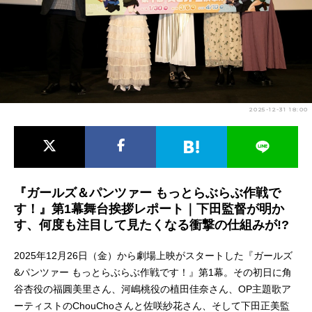
アニメ映画一覧
実写化映画一覧
今期アニメ曜日別一覧
春アニメ
夏アニメ
2025-12-31 18:00
秋アニメ
冬アニメ
男性声優/女性声優一覧
FOLLOW US
『ガールズ＆パンツァー もっとらぶらぶ作戦で
す！』第1幕舞台挨拶レポート｜下田監督が明か
す、何度も注目して見たくなる衝撃の仕組みが!?
2025年12月26日（金）から劇場上映がスタートした『ガールズ
&パンツァー もっとらぶらぶ作戦です！』第1幕。その初日に角
谷杏役の福圓美里さん、河嶋桃役の植田佳奈さん、OP主題歌ア
ーティストのChouChoさんと佐咲紗花さん、そして下田正美監