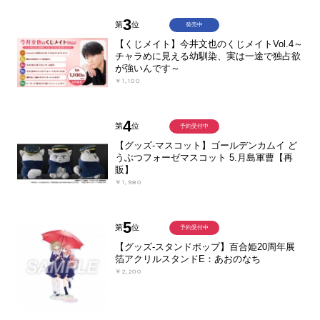
3
第
位
発売中
【くじメイト】今井文也のくじメイトVol.4～
チャラめに見える幼馴染、実は一途で独占欲
が強いんです～
￥1,100
4
第
位
予約受付中
【グッズ-マスコット】ゴールデンカムイ ど
うぶつフォーゼマスコット 5.月島軍曹【再
販】
￥1,980
5
第
位
予約受付中
【グッズ-スタンドポップ】百合姫20周年展
箔アクリルスタンドE：あおのなち
￥2,200