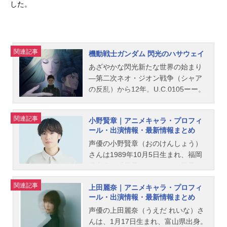
した。
関連記事
機動戦士ガンダム 閃光のハサウェイ
あざやかな閃光新たな世界の始まり
―第二次ネオ・ジオン戦争（シャア
の反乱）から12年。U.C.0105ーー。
地球連邦政府の腐敗は地球の汚染を
加速させ、強制的に民間人を宇宙へ
関連記事
小野賢章｜アニメキャラ・プロフィ
と連行する非人道的な政策「人狩
ール・出演情報・最新情報まとめ
り」も行っていた。そんな連邦政府
声優の小野賢章（おのけんしょう）
高官を暗殺するという苛烈な行為で
さんは1989年10月5日生まれ、福岡
抵抗を開始したのが、反地球連邦政
県出身。『黒子のバスケ』の黒子テ
府運動「マフティー」だ。リーダー
ツヤ役をはじめ、『アイドリッシュ
の名は「マフティー・ナビーユ・エ
関連記事
上田麗奈｜アニメキャラ・プロフィ
セブン』の七瀬陸役など、人気作品
リン」。その正体は、一年戦争も戦
ール・出演情報・最新情報まとめ
のキャラクターを多く演じていま
った連邦軍大佐ブライト・ノアの息
す。こちらでは、小野賢章さんのオ
声優の上田麗奈（うえだ れいな）さ
子「ハサウェイ」であった。アム
ススメ記事をご紹介！
んは、1月17日生まれ、富山県出身。
ロ・レイとシャア・アズナブルの理