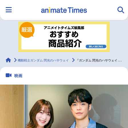
HOME
ランキング
アニメ
声優
ラジオ
みんなの声
グッズ
映画
animateTimes
機動戦士ガンダム 閃光のハサウェイ
『ガンダム 閃光のハサウェイ』第2章 小野賢章×上田麗奈インタビュー
映画
マンガ・ラノベ
ゲーム・アプリ
音楽
コスプレ
2.5次元
配信・Vtuber
トレンド
無料マンガ
最新記事一覧
アニメ記事一覧
声優記事一覧