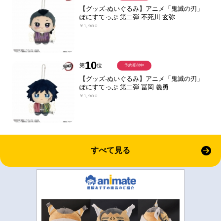
【グッズ-ぬいぐるみ】アニメ「鬼滅の刃」
ぽにすてっぷ 第二弾 不死川 玄弥
￥1,980
10
第
位
予約受付中
【グッズ-ぬいぐるみ】アニメ「鬼滅の刃」
ぽにすてっぷ 第二弾 冨岡 義勇
￥1,980
すべて見る