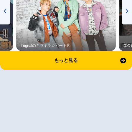
Trignalのキラキラ☆ビートＲ
森久
もっと見る