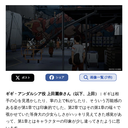
画像一覧 (7件)
シェア
ポスト
ギギ・アンダルシア役 上田麗奈さん（以下、上田）：
ギギは相
手の心を見透かしたり、掌の上で転がしたり、そういう万能感の
ある姿が第1章では印象的でした。第2章ではその第1章の端々で
覗かせていた等身大の少女らしさがハッキリ見えてきた感覚があ
って、第1章とはキャラクターの印象が少し違ってきたように思
います。