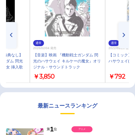
通常
通常
2026/02/04 発売
2022/03/26 発売
)・特典なし】
【音楽】映画 『機動戦士ガンダム 閃
【コミック】機
ガンダム 閃光
光のハサウェイ キルケーの魔女』オリ
ハサウェイ(2)
の魔女 挿入歌
ジナル・サウンドトラック
￥3,850
￥792
Rin
最新ニュースランキング
1
第
位
アニメ