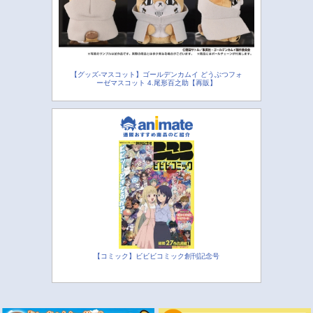
【グッズ-マスコット】ゴールデンカムイ どうぶつフォ
ーゼマスコット 4.尾形百之助【再販】
【コミック】ビビビコミック創刊記念号