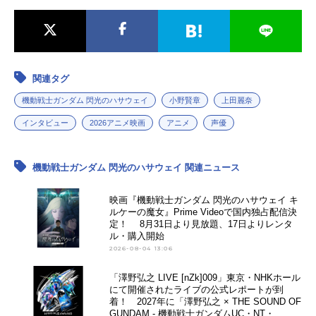
関連タグ
機動戦士ガンダム 閃光のハサウェイ
小野賢章
上田麗奈
インタビュー
2026アニメ映画
アニメ
声優
機動戦士ガンダム 閃光のハサウェイ 関連ニュース
映画『機動戦士ガンダム 閃光のハサウェイ キ
ルケーの魔女』Prime Videoで国内独占配信決
定！ 8月31日より見放題、17日よりレンタ
ル・購入開始
2026-08-04 13:06
「澤野弘之 LIVE [nZk]009」東京・NHKホール
にて開催されたライブの公式レポートが到
着！ 2027年に「澤野弘之 × THE SOUND OF
GUNDAM - 機動戦士ガンダムUC・NT・