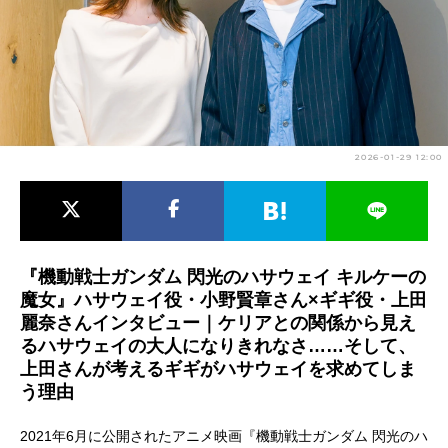
アニメ映画一覧
実写化映画一覧
今期アニメ曜日別一覧
春アニメ
夏アニメ
2026-01-29 12:00
秋アニメ
冬アニメ
男性声優/女性声優一覧
FOLLOW US
『機動戦士ガンダム 閃光のハサウェイ キルケーの
魔女』ハサウェイ役・小野賢章さん×ギギ役・上田
麗奈さんインタビュー｜ケリアとの関係から見え
るハサウェイの大人になりきれなさ……そして、
上田さんが考えるギギがハサウェイを求めてしま
う理由
2021年6月に公開されたアニメ映画『機動戦士ガンダム 閃光のハ