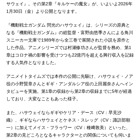
サウェイ』。その第2章『キルケーの魔女』が、いよいよ2026年
1月30日（金）より公開となります。
『機動戦士ガンダム 閃光のハサウェイ』は、シリーズの原典と
なる『機動戦士ガンダム』の総監督・富野由悠季さんによる角川
スニーカー文庫で1989年から全三巻で展開された小説を原作と
した作品。アニメシリーズでは村瀬修功さんが監督を務め、第1
章はコロナ禍の影響を受けつつも22億円を超える興行収入を記録
する人気作となりました。
アニメイトタイムズでは本作の公開に先駆け、ハサウェイ・ノア
役の小野賢章さんとギギ・アンダルシア役の上田麗奈さんへイン
タビューを実施。第1章の収録から第2章の収録までに5年が経過
しており、大変なこともあった様子。
また、ハサウェイならギギやケリア・デース（CV：早見沙
織）、ギギならハサウェイとケネス・スレッグ（CV：諏訪部順
一）に加えてメイス・フラゥワー（CV：種﨑敦美）といった、
第2章の見どころとなるキャラクターとの関係についても伺いま