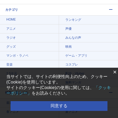
カテゴリ
HOME
ランキング
アニメ
声優
ラジオ
みんなの声
グッズ
映画
マンガ・ラノベ
ゲーム・アプリ
音楽
コスプレ
×
2.5次元
配信・Vtuber
当サイトでは、サイトの利便性向上のため、クッキー
(Cookie)を使用しています。
トレンド
無料マンガ
サイトのクッキー(Cookie)の使用に関しては、
「クッキ
ーポリシー」
をお読みください。
特集/一覧まとめ
最新記事一覧
今期アニメ曜日別一覧
同意する
春アニメ
夏アニメ