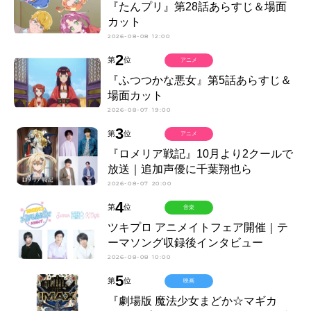
『たんプリ』第28話あらすじ＆場面
カット
2026-08-08 12:00
2
第
位
アニメ
『ふつつかな悪女』第5話あらすじ＆
場面カット
2026-08-07 19:00
3
第
位
アニメ
『ロメリア戦記』10月より2クールで
放送｜追加声優に千葉翔也ら
2026-08-07 20:00
4
第
位
音楽
ツキプロ アニメイトフェア開催｜テ
ーマソング収録後インタビュー
2026-08-08 10:00
5
第
位
映画
『劇場版 魔法少女まどか☆マギカ