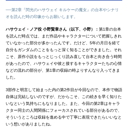
──第2章『閃光のハサウェイ キルケーの魔女』の台本やシナリ
オを読んだ時の印象からお願いします。
ハサウェイ・ノア役 小野賢章さん（以下、小野）：
第1章の台本
を読んだ時点では、まだ作品やキャラクターについて把握しきれ
ていなかった部分が多かったんです。だけど、5年の月日を経て
自分もガンダムのことをもっと深く知ることができました。それ
こそ、原作小説をもっとじっくり読み直して台本と向き合う時間
があったので、ハサウェイや彼と接するキャラクターたちの心情
などの流れの部分が、第1章の収録の時よりすんなり入ってきま
した。
3部作と明言して始まった内の第2作目が今回なので、本作で物語
自体は完結しないのですが、だからこそ、この続きを早く知りた
いなという気持ちにもなりました。また、今回の第2章はキャラ
クター同士の人間関係にフォーカスされている部分があるので、
そういうところは収録を進める中で丁寧に表現できたらいいなと
いう想いがありましたね。