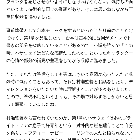
ブランクを感じさせないようにしなければならない。気持ちの面
というより技術的な面での難題があり、そこは思い出しながら丁
寧に収録を進めました。
事前準備として台本チェックをするといった当たり前のことだけ
でなく、第1章を見返したり、台本は基本的に台詞がメインでト
書きの部分を省略していることがあるので、小説を読んで「この
時、ハサウェイはどんな感情だったのか」といったキャラクター
の心情の部分の補完や整理をしてから収録に臨みました。
ただ、それだけ準備をしても実はこういう意図があったんだと収
録時に気付くこともあって。それは村瀬監督とお話をしたり、デ
ィレクションをいただいた時に理解することが多々ありました。
なので、準備不足というよりも、その場で対応するしかないと思
って頑張っていましたね。
村瀬監督から言われていたのが、第1章のハサウェイはあのブラ
イト・ノアの息子で好青年という、対外的な鎧を纏うことで自分
を偽り、マフティー・ナビーユ・エリンその人だと悟られないよ