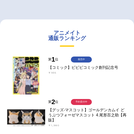
アニメイト
通販ランキング
1
第
位
発売中
【コミック】ビビビコミック創刊記念号
￥935
2
第
位
予約受付中
【グッズ-マスコット】ゴールデンカムイ ど
うぶつフォーゼマスコット 4.尾形百之助【再
販】
￥1,980