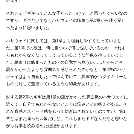
それこそ「ギギってこんな子だったっけ？」と思ったぐらいなの
ですが、ギギだけでなくハサウェイの印象も第1章から凄く変わ
ったように思いました。
ハサウェイに関しては、第1章より理解しやすくなっていまし
た。第1章での彼は、何に傷ついて何に悩んでいるのか、それす
らもわからなくなってしまっているような印象を持っていまし
た。絡まりに絡まったものへの自覚すら危うい……だからこそ、
靄がかかったような雰囲気が感じられたのかなと。第2章のハサ
ウェイはより自覚した上で悩んでいて、具体的かつタイムリーな
ものに対して藻掻いているような印象があります。
対する第2章のギギは第1章の靄がかかった雰囲気のハサウェイに
近くて、自分でもわからないところに悩みとその答えがある。そ
れが直感とスピード感をもって紡ぎ出されていくのですが、第1
章とはまた違った印象だけど、これもまたギギなんだなと思いな
がら台本を読み進めた記憶があります。