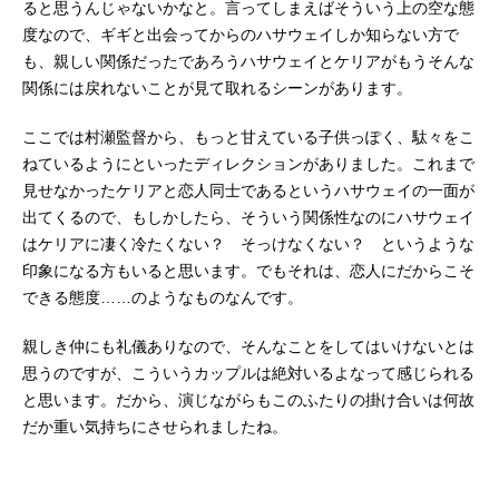
ると思うんじゃないかなと。言ってしまえばそういう上の空な態
度なので、ギギと出会ってからのハサウェイしか知らない方で
も、親しい関係だったであろうハサウェイとケリアがもうそんな
関係には戻れないことが見て取れるシーンがあります。
ここでは村瀬監督から、もっと甘えている子供っぽく、駄々をこ
ねているようにといったディレクションがありました。これまで
見せなかったケリアと恋人同士であるというハサウェイの一面が
出てくるので、もしかしたら、そういう関係性なのにハサウェイ
はケリアに凄く冷たくない？ そっけなくない？ というような
印象になる方もいると思います。でもそれは、恋人にだからこそ
できる態度……のようなものなんです。
親しき仲にも礼儀ありなので、そんなことをしてはいけないとは
思うのですが、こういうカップルは絶対いるよなって感じられる
と思います。だから、演じながらもこのふたりの掛け合いは何故
だか重い気持ちにさせられましたね。