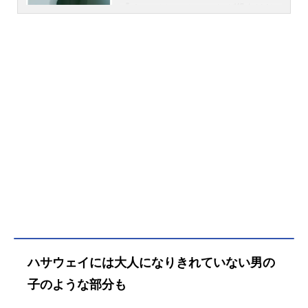
『チェンソーマン』のレゼ役をはじ
念と理想、意志を宿した戦士として
め、『わんだふるぷりきゅあ！』の
道を切り拓こうとするハサウェイだ
猫屋敷まゆ／キュアリリアン役な
が、連邦軍大佐ケネス・スレッグと
ど、人気作品のキャラクターを多く
謎の美少女ギギ・アンダルシアとの
演じています。こちらでは、上田麗
出会いがその運命を大きく変えてい
奈さんのオススメ記事をご紹介！
く。作品名機動戦士ガンダム閃光の
ハサウェイ放送形態劇場版アニメシ
リーズ機動戦士ガンダムスケジュー
ル2021年6月11日（金）【TVエディ
ション】2023年1月15日（日）～202
3年2月5日（日）MBS・TBSほかキャ
ストハサウェイ・ノア：小野賢章ギ
ギ・アンダルシア：上田麗奈ケネ
ス・スレッグ：諏訪部順一レーン・
エイム：斉藤壮馬ガウマン・ノビ
ル：津田健次郎エメラルダ・ズービ
ン：石川由依レイモンド・ケイン：
ハサウェイには大人になりきれていない男の
落合福嗣...
子のような部分も