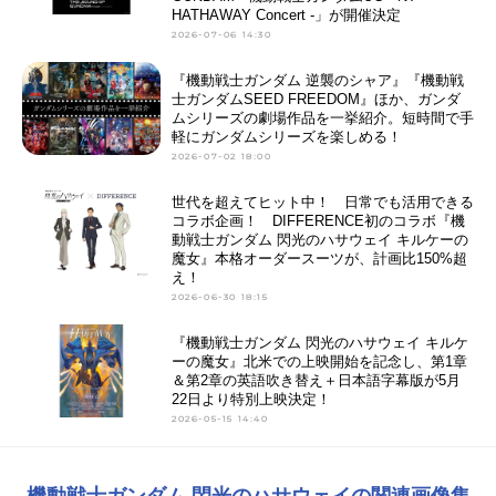
HATHAWAY Concert -」が開催決定
2026-07-06 14:30
『機動戦士ガンダム 逆襲のシャア』『機動戦
士ガンダムSEED FREEDOM』ほか、ガンダ
ムシリーズの劇場作品を一挙紹介。短時間で手
軽にガンダムシリーズを楽しめる！
2026-07-02 18:00
世代を超えてヒット中！ 日常でも活用できる
コラボ企画！ DIFFERENCE初のコラボ『機
動戦士ガンダム 閃光のハサウェイ キルケーの
魔女』本格オーダースーツが、計画比150%超
え！
2026-06-30 18:15
『機動戦士ガンダム 閃光のハサウェイ キルケ
ーの魔女』北米での上映開始を記念し、第1章
＆第2章の英語吹き替え＋日本語字幕版が5月
22日より特別上映決定！
2026-05-15 14:40
機動戦士ガンダム 閃光のハサウェイの関連画像集