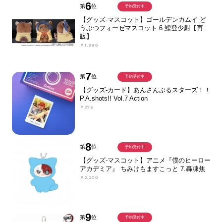
6
第
位
予約受付中
【グッズ-マスコット】ゴールデンカムイ ど
うぶつフォーゼマスコット 6.鯉登少尉【再
販】
￥1,980
7
第
位
予約受付中
【グッズ-カード】あんさんぶるスターズ！！
P.A.shots!! Vol.7 Action
￥275
8
第
位
予約受付中
【グッズ-マスコット】アニメ『僕のヒーロー
アカデミア』 ちみけもますこっと 7.轟凍焦
￥2,200
9
第
位
予約受付中