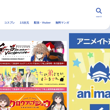
search
コスプレ
2.5次元
配信・Vtuber
無料マンガ
んなの声
グッズ
映画
・Vtuber
トレンド
無料マンガ
秋アニメ
冬アニメ