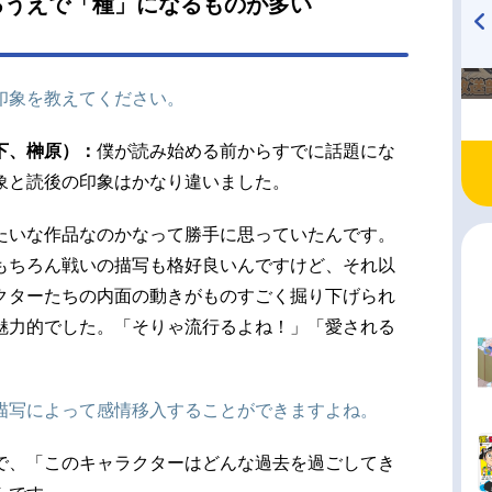
るうえで「種」になるものが多い
小松未可子秤金次：中井和哉脹相：浪川大輔九十
基：日髙のり子鹿紫雲一：木村良平羂索：櫻井孝
TVアニメ『戦隊大失格』
ハイキュー!! 烏野高校放送部!
面宿儺：諏訪部順一スタッフ原作：「呪術廻戦」
radio 大直会 2nd season
印象を教えてください。
々（集英社ジャンプ...
下、榊原）：
僕が読み始める前からすでに話題にな
象と読後の印象はかなり違いました。
たいな作品なのかなって勝手に思っていたんです。
もちろん戦いの描写も格好良いんですけど、それ以
クターたちの内面の動きがものすごく掘り下げられ
魅力的でした。「そりゃ流行るよね！」「愛される
描写によって感情移入することができますよね。
で、「このキャラクターはどんな過去を過ごしてき