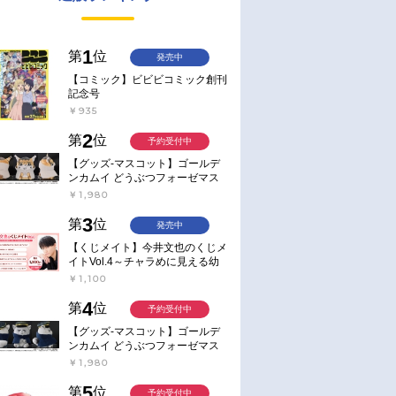
1
第
位
発売中
【コミック】ビビビコミック創刊
記念号
￥935
2
第
位
予約受付中
【グッズ-マスコット】ゴールデ
ンカムイ どうぶつフォーゼマス
コット 4.尾形百之助【再販】
￥1,980
3
第
位
発売中
【くじメイト】今井文也のくじメ
イトVol.4～チャラめに見える幼
馴染、実は一途で独占欲が強いん
￥1,100
です～
4
第
位
予約受付中
【グッズ-マスコット】ゴールデ
ンカムイ どうぶつフォーゼマス
コット 5.月島軍曹【再販】
￥1,980
5
第
位
予約受付中