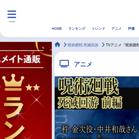
menu
HOME
ランキング
トレンド
アニメ
声優
HOME
ランキング
アニ
animateTimes
呪術廻戦 死滅回游
TVアニメ『呪術廻
マンガ・ラノベ
ゲーム・アプリ
音楽
アニメ
最新記事一覧
アニメ記事一覧
声優記事一覧