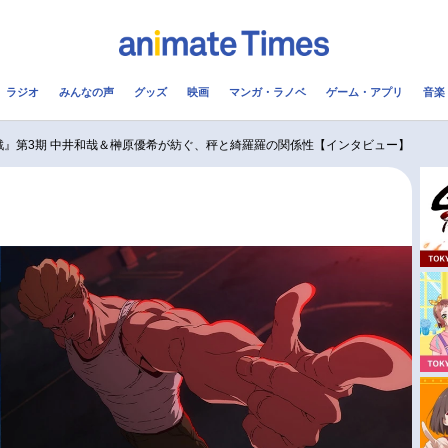
ラジオ
みんなの声
グッズ
映画
マンガ・ラノベ
ゲーム・アプリ
音楽
メ
声優
ラジオ
み
戦』第3期 中井和哉＆榊原優希が紡ぐ、秤と綺羅羅の関係性【インタビュー】
コスプレ
2.5次元
配信
アニメ映画一覧
今期アニメ曜日別一覧
実写化映画一覧
春アニメ
男性声優/女性声優一覧
夏アニメ
FOLLOW US