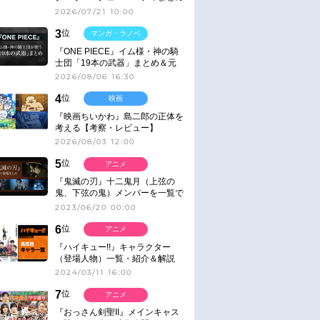
2026/07/21 10:00
3
位
マンガ・ラノベ
『ONE PIECE』イム様・神の騎
士団「19本の武器」まとめ＆元
ネタ
2026/08/06 16:30
4
位
映画
『映画ちいかわ』島二郎の正体を
考える【考察・レビュー】
2026/08/03 12:00
5
位
アニメ
『鬼滅の刃』十二鬼月（上弦の
鬼、下弦の鬼）メンバーを一覧で
紹介＆解説（登場鬼の情報まと
2023/06/20 00:00
め）
6
位
アニメ
『ハイキュー!!』キャラクター
（登場人物）一覧・紹介＆解説
2024/03/11 16:00
7
位
アニメ
『おっさん剣聖II』メインキャス