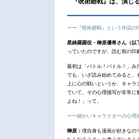
『呪術廻戦』は、演じ
希：
九由
宏両
ーー『呪術廻戦』という作品の
芥見下
星綺羅羅役・榊原優希さん（以
っていたのですが、読む前の印
最初は「バトル！バトル！」み
でも、いざ読み始めてみると、
上に心の戦いというか、キャラ
ていて。その心理描写が非常に
よね！」って。
ーー細かいキャラクターの心理
榊原：
僕自身も漫画が好きなの