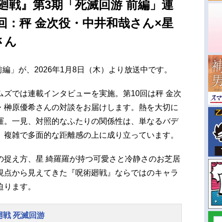
廻戦』第3期「死滅回游 前編」連
回：秤 金次役・中井和哉さん×星
さん
編」が、2026年1月8日（木）より放送中です。
ズでは連載インタビューを実施。第10回は秤 金次
・榊原優希さんの対談をお届けします。熱を大切に
羅。一見、対照的なふたりの関係性は、単なるバデ
、複雑で多面的な距離感の上に成り立っています。
の捉え方、星 綺羅羅が持つ可愛さと冷静さのお芝居
視点から見えてきた『呪術廻戦』ならではのキャラ
迫ります。
廻戦 死滅回游