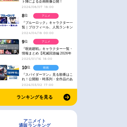
ト陣による企画映像公開！
2026/08/07 18:00
8
位
アニメ
『ブルーロック』キャラクター一
覧｜プロフィール、人気ランキン
グ、キャラソン、診断など気にな
2024/04/18 00:00
る情報まとめ
9
位
アニメ
『呪術廻戦』キャラクター一覧・
情報まとめ【死滅回游編 2026年
1月放送】
2025/01/16 18:00
10
位
映画
『スパイダーマン』見る順番はこ
れ！公開順・時系列・全作品のあ
らすじをまとめました
2026/03/02 17:00
ランキングを見る
アニメイト
通販ランキング