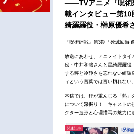
――TVアニメ『呪術
載インタビュー第10
綺羅羅役・榊原優希
『呪術廻戦』第3期「死滅回游 前
放送にあわせ、アニメイトタイム
役・中井和哉さんと星綺羅羅役
する秤と冷静さを忘れない綺羅
ィという言葉では言い切れない
本稿では、秤が重んじる「熱」
について深掘り！ キャストの
クター造形と心理描写の魅力に
関連記事
呪術