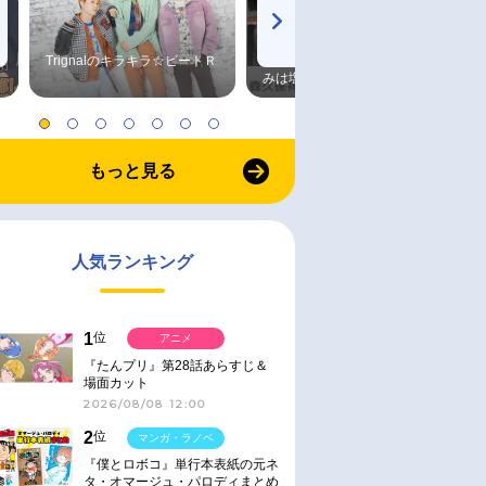
Trignalのキラキラ☆ビートＲ
森久保祥太郎×浪川大輔 つま
みは塩だけ
もっと見る
人気ランキング
1
位
アニメ
『たんプリ』第28話あらすじ＆
場面カット
2026/08/08 12:00
2
位
マンガ・ラノベ
『僕とロボコ』単行本表紙の元ネ
タ・オマージュ・パロディまとめ