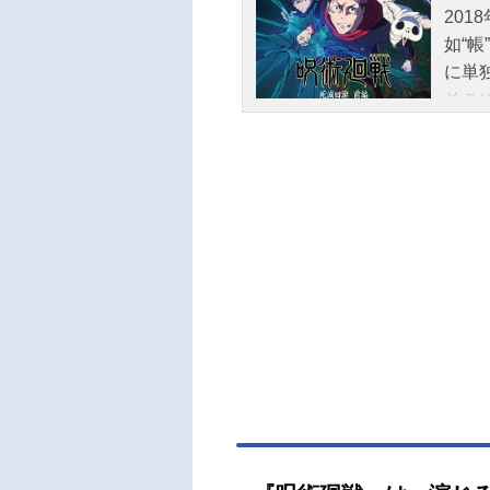
201
如“
に単
そこ
えて
師た
始ま
が仕
経て
大混
骨憂
る虎
いの
まる
リー
（木）
パー
ャス