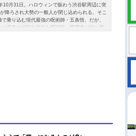
8年10月31日。ハロウィンで賑わう渋谷駅周辺に突
帳”が降ろされ大勢の一般人が閉じ込められる。そこ
独で乗り込む現代最強の呪術師・五条悟。だが、
には五条の封印を目論む呪詛師・呪霊達が待ち構
いた。渋谷に集結する虎杖悠仁ら、数多くの呪術
ち。かつてない大規模な呪い合い「渋谷事変」が
る―。そして戦いは、史上最悪の術師・加茂憲倫
組んだ殺し合い「死滅回游」へ。「渋谷事変」を
、魔窟と化す全国10の結界（コロニー）。そんな
乱の最中、虎杖の死刑執行役として特級術師・乙
太が立ちはだかる。絶望の中で、なおも戦い続け
杖。無情にも、刃を向ける乙骨。加速していく呪
混沌。同じ師を持つ虎杖と乙骨、二人の死闘が始
——作品名呪術廻戦死滅回游放送形態TVアニメシ
ズ呪術廻戦スケジュール前編：2026年1月8日
～2026年3月26日（木）MBS／TBS系28局”スー
アニメイズムTURBO”枠にて話数前編：全12話キ
ト虎杖悠仁：榎木淳弥伏黒恵：内田雄馬禪院真