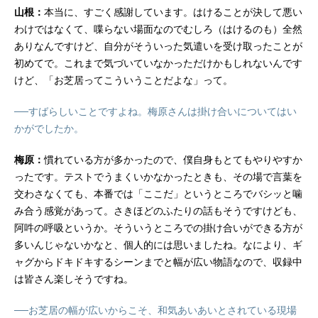
山根：
本当に、すごく感謝しています。はけることが決して悪い
わけではなくて、喋らない場面なのでむしろ（はけるのも）全然
ありなんですけど、自分がそういった気遣いを受け取ったことが
初めてで。これまで気づいていなかっただけかもしれないんです
けど、「お芝居ってこういうことだよな」って。
──すばらしいことですよね。梅原さんは掛け合いについてはい
かがでしたか。
梅原：
慣れている方が多かったので、僕自身もとてもやりやすか
ったです。テストでうまくいかなかったときも、その場で言葉を
交わさなくても、本番では「ここだ」というところでバシッと噛
み合う感覚があって。さきほどのふたりの話もそうですけども、
阿吽の呼吸というか。そういうところでの掛け合いができる方が
多いんじゃないかなと、個人的には思いましたね。なにより、ギ
ャグからドキドキするシーンまでと幅が広い物語なので、収録中
は皆さん楽しそうですね。
──お芝居の幅が広いからこそ、和気あいあいとされている現場