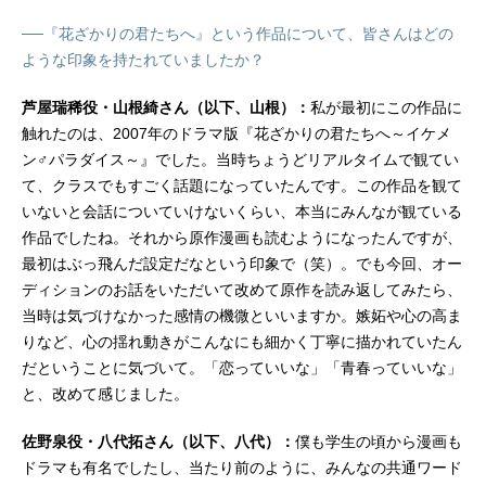
日本橋渉：西山宏太朗神楽坂真言：
日野聡ジュリア・マックスウェル：
──『花ざかりの君たちへ』という作品について、皆さんはどの
夏吉ゆうこ天王寺恵：水中雅章九条
ような印象を持たれていましたか？
威月：榎木淳弥姫島正夫：子安武人
スタッフ原作：中条比紗也『花ざか
芦屋瑞稀役・山根綺さん（以下、山根）：
私が最初にこの作品に
りの君たちへ』（白泉社・花とゆめ
触れたのは、2007年のドラマ版『花ざかりの君たちへ～イケメ
コミックス）監督：竹村菜月監督補
ン♂パラダイス～』でした。当時ちょうどリアルタイムで観てい
佐：うえだしげるシリーズ構成：吉
て、クラスでもすごく話題になっていたんです。この作品を観て
岡たかをキャラクターデザイン：蘇
いないと会話についていけないくらい、本当にみんなが観ている
詩...
作品でしたね。それから原作漫画も読むようになったんですが、
最初はぶっ飛んだ設定だなという印象で（笑）。でも今回、オー
ディションのお話をいただいて改めて原作を読み返してみたら、
当時は気づけなかった感情の機微といいますか。嫉妬や心の高ま
りなど、心の揺れ動きがこんなにも細かく丁寧に描かれていたん
だということに気づいて。「恋っていいな」「青春っていいな」
と、改めて感じました。
佐野泉役・八代拓さん（以下、八代）：
僕も学生の頃から漫画も
ドラマも有名でしたし、当たり前のように、みんなの共通ワード