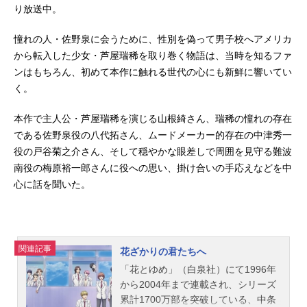
り放送中。
憧れの人・佐野泉に会うために、性別を偽って男子校へアメリカ
から転入した少女・芦屋瑞稀を取り巻く物語は、当時を知るファ
ンはもちろん、初めて本作に触れる世代の心にも新鮮に響いてい
く。
本作で主人公・芦屋瑞稀を演じる山根綺さん、瑞稀の憧れの存在
である佐野泉役の八代拓さん、ムードメーカー的存在の中津秀一
役の戸谷菊之介さん、そして穏やかな眼差しで周囲を見守る難波
南役の梅原裕一郎さんに役への思い、掛け合いの手応えなどを中
心に話を聞いた。
関連記事
花ざかりの君たちへ
「花とゆめ」（白泉社）にて1996年
から2004年まで連載され、シリーズ
累計1700万部を突破している、中条