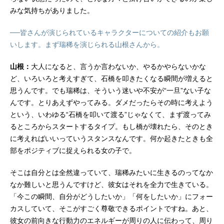
みな気持ちがありました。
──皆さんが演じられているキャラクターについての紹介もお願
いします。まず瑞稀を演じられる山根さんから。
山根：
大人になると、言うか言わないか、やるかやらないかな
ど、いろいろと考えすぎて、石橋を叩きたくなる瞬間が増えると
思うんです。でも瑞稀は、そういう迷いや不安が“一旦”ない子な
んです。とりあえずやってみる。ダメだったらその時に考えよう
という、いわゆる“石橋を叩いて渡る”じゃなくて、まず渡ってみ
るところからスタートするタイプ。もし橋が壊れたら、そのとき
に考えればいいっていうスタンスなんです。何か起きたときも全
部をポジティブに捉えられる女の子で。
そこは自分とは全然違っていて、瑞稀みたいに生きるのってなか
なか難しいと思うんですけど、彼女はそれを全力で生きている。
「今この瞬間、自分がどうしたいか」「何をしたいか」にフォー
カスしていて、そこがすごく尊敬できるポイントですね。あと、
彼女の前向きな行動力のエネルギーが周りの人に伝わって、周り