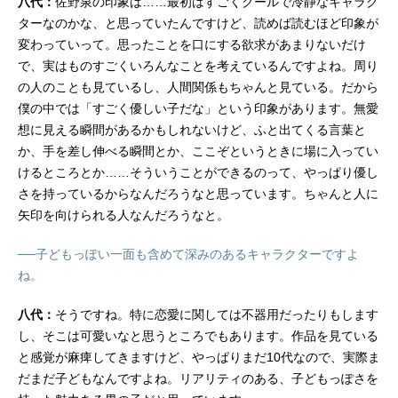
八代：
佐野泉の印象は……最初はすごくクールで冷静なキャラク
ターなのかな、と思っていたんですけど、読めば読むほど印象が
変わっていって。思ったことを口にする欲求があまりないだけ
で、実はものすごくいろんなことを考えているんですよね。周り
の人のことも見ているし、人間関係もちゃんと見ている。だから
僕の中では「すごく優しい子だな」という印象があります。無愛
想に見える瞬間があるかもしれないけど、ふと出てくる言葉と
か、手を差し伸べる瞬間とか、ここぞというときに場に入ってい
けるところとか……そういうことができるのって、やっぱり優し
さを持っているからなんだろうなと思っています。ちゃんと人に
矢印を向けられる人なんだろうなと。
──子どもっぽい一面も含めて深みのあるキャラクターですよ
ね。
八代：
そうですね。特に恋愛に関しては不器用だったりもします
し、そこは可愛いなと思うところでもあります。作品を見ている
と感覚が麻痺してきますけど、やっぱりまだ10代なので、実際ま
だまだ子どもなんですよね。リアリティのある、子どもっぽさを