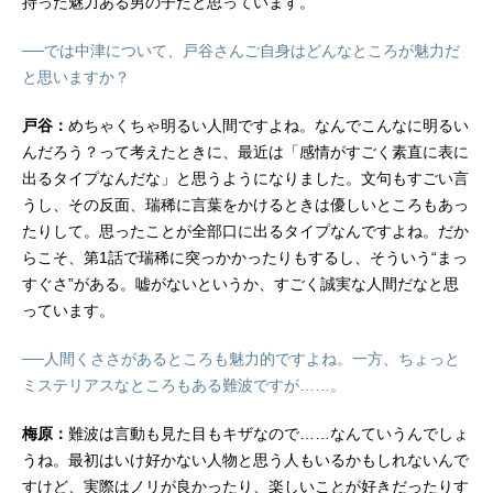
持った魅力ある男の子だと思っています。
──では中津について、戸谷さんご自身はどんなところが魅力だ
と思いますか？
戸谷：
めちゃくちゃ明るい人間ですよね。なんでこんなに明るい
んだろう？って考えたときに、最近は「感情がすごく素直に表に
出るタイプなんだな」と思うようになりました。文句もすごい言
うし、その反面、瑞稀に言葉をかけるときは優しいところもあっ
たりして。思ったことが全部口に出るタイプなんですよね。だか
らこそ、第1話で瑞稀に突っかかったりもするし、そういう“まっ
すぐさ”がある。嘘がないというか、すごく誠実な人間だなと思
っています。
──人間くささがあるところも魅力的ですよね。一方、ちょっと
ミステリアスなところもある難波ですが……。
梅原：
難波は言動も見た目もキザなので……なんていうんでしょ
うね。最初はいけ好かない人物と思う人もいるかもしれないんで
すけど、実際はノリが良かったり、楽しいことが好きだったりす