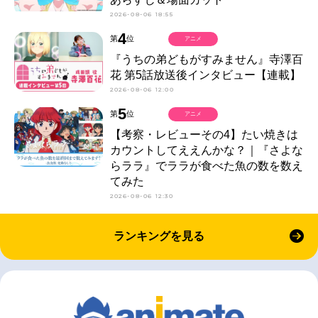
2026-08-06 18:55
4
第
位
アニメ
『うちの弟どもがすみません』寺澤百
花 第5話放送後インタビュー【連載】
2026-08-06 12:00
5
第
位
アニメ
【考察・レビューその4】たい焼きは
カウントしてええんかな？｜『さよな
らララ』でララが食べた魚の数を数え
てみた
2026-08-06 12:30
ランキングを見る