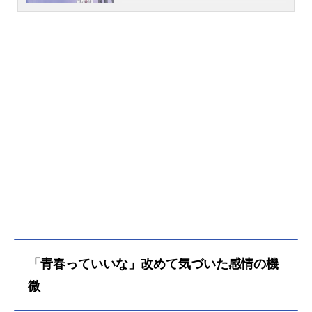
比紗也による『花ざかりの君たち
へ』。憧れの人・佐野泉に会うため
に、性別を偽って男子校へアメリカ
から転入した少女・芦屋瑞稀を取り
巻く学園ストーリーは、日本をはじ
め、アジア各地でもドラマ化され、
連載が終了して20年が経つ今もなお
根強い人気を誇っている。そんな大
人気少女漫画が待望のTVアニメ化‼個
性豊かなメンバーと過ごす、ハラハ
ラドキドキの男子校ライフが始まる─
─‼作品名花ざかりの君たちへ放送形
態TVアニメスケジュール2026年1月4
日（日）～2026年3月22日（日）TO
KYOMX・BS11ほか話数全12話キャ
スト芦屋瑞稀：山根綺佐野泉：八代
拓中津秀一：戸谷菊之介難波南：梅
「青春っていいな」改めて気づいた感情の機
原裕一郎梅田北斗：福山潤中央千
里：川島零士萱島大樹：内山昂輝関
微
目京悟：駒田航野江伸二：古屋亜南