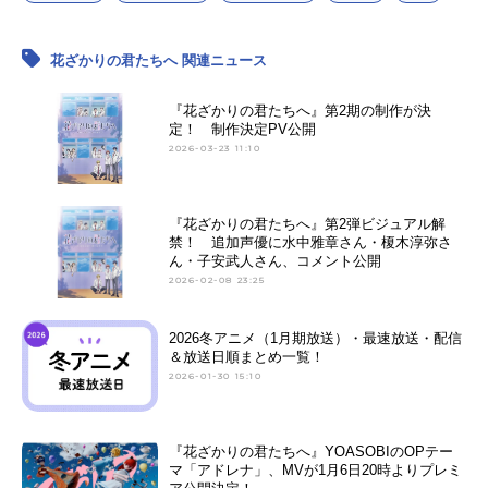
花ざかりの君たちへ 関連ニュース
『花ざかりの君たちへ』第2期の制作が決
定！ 制作決定PV公開
2026-03-23 11:10
『花ざかりの君たちへ』第2弾ビジュアル解
禁！ 追加声優に水中雅章さん・榎木淳弥さ
ん・子安武人さん、コメント公開
2026-02-08 23:25
2026冬アニメ（1月期放送）・最速放送・配信
＆放送日順まとめ一覧！
2026-01-30 15:10
『花ざかりの君たちへ』YOASOBIのOPテー
マ「アドレナ」、MVが1月6日20時よりプレミ