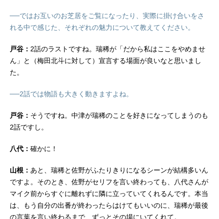
──ではお互いのお芝居をご覧になったり、実際に掛け合いをさ
れる中で感じた、それぞれの魅力について教えてください。
戸谷：
2話のラストですね。瑞稀が「だから私はここをやめませ
ん」と（梅田北斗に対して）宣言する場面が良いなと思いまし
た。
──2話では物語も大きく動きますよね。
戸谷：
そうですね。中津が瑞稀のことを好きになってしまうのも
2話ですし。
八代：
確かに！
山根：
あと、瑞稀と佐野がふたりきりになるシーンが結構多いん
ですよ。そのとき、佐野がセリフを言い終わっても、八代さんが
マイク前からすぐに離れずに隣に立っていてくれるんです。本当
は、もう自分の出番が終わったらはけてもいいのに、瑞稀が最後
の言葉を言い終わるまで、ずっとその場にいてくれて。