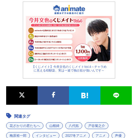
【くじメイト】今井文也のくじメイトVol.4～チャラめ
に見える幼馴染、実は一途で独占欲が強いんです～
関連タグ
花ざかりの君たちへ
山根綺
八代拓
戸谷菊之介
梅原裕一郎
インタビュー
2027冬アニメ
アニメ
声優