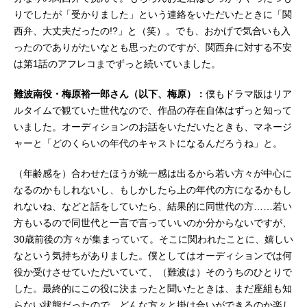
りでしたが「受かりました」という連絡をいただいたときに「関
西弁、大丈夫だったの!?」と（笑）。でも、おかげで気合いも入
ったのでありがたいなとも思ったのですが、関西弁に対する不安
は第1話のアフレコまでずっと続いていました。
難波南役・梅原裕一郎さん（以下、梅原）：
僕もドラマ版はリア
ルタイムで観ていた世代なので、作品の存在自体はずっと知って
いました。オーディションのお話をいただいたときも、マネージ
ャーと「どのくらいの年代のキャストになるんだろうね」と。
（年齢感を）合わせたほうが統一感は出るから若い方々が中心に
なるのかもしれないし、もしかしたら上の年代の方になるかもし
れないね、などと話をしていたら、結果的に同世代の方……若い
方もいるので同世代と一言で言っていいのか分からないですが、
30歳前後の方々が集まっていて。そこに関われたことに、嬉しい
なという気持ちがありました。僕としてはオーディションでは何
役か受けさせていただいていて、（難波は）そのうちのひとりで
した。最終的にこの役に決まったと聞いたときは、まだ座組も知
らない状態だったので、どんな方々と掛け合いができるのか楽し