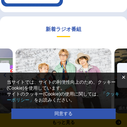
新着ラジオ番組
×
当サイトでは、サイトの利便性向上のため、クッキー
(Cookie)を使用しています。
サイトのクッキー(Cookie)の使用に関しては、
「クッキ
ーポリシー」
をお読みください。
on
Trignalのキラキラ☆ビートＲ
森久
同意する
もっと見る