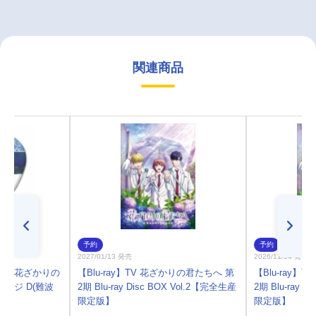
関連商品
予約
予約
2027/01/13 発売
2026/11/04 発売
メ「花ざかりの
【Blu-ray】TV 花ざかりの君たちへ 第
【Blu-ray】
ッジ D(難波
2期 Blu-ray Disc BOX Vol.2【完全生産
2期 Blu-ray 
限定版】
限定版】