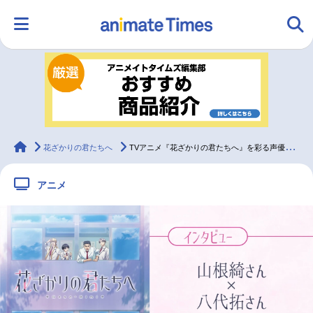
HOME
ランキング
アニメ
声優
ラジオ
みんなの声
グッズ
映画
animateTimes
花ざかりの君たちへ
TVアニメ『花ざかりの君たちへ』を彩る声優陣が語る作品の魅力【インタビュー】
アニメ
マンガ・ラノベ
ゲーム・アプリ
音楽
コスプレ
2.5次元
配信・Vtuber
トレンド
無料マンガ
最新記事一覧
アニメ記事一覧
声優記事一覧