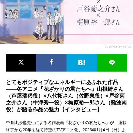
アニメ映画一覧
実写化映画一覧
今期アニメ曜日別一覧
春アニメ
夏アニメ
2026-02-27 19:00
秋アニメ
冬アニメ
男性声優/女性声優一覧
FOLLOW US
とてもポジティブなエネルギーにあふれた作品
――冬アニメ『花ざかりの君たちへ』山根綺さん
（芦屋瑞稀役）×八代拓さん（佐野泉役）×戸谷菊
之介さん（中津秀一役）×梅原裕一郎さん（難波南
役）が語る作品の魅力【インタビュー】
中条比紗也先生による名作漫画『花ざかりの君たちへ』が、連載
終了から20年を経て待望のTVアニメ化、2026年1月4日（日）よ