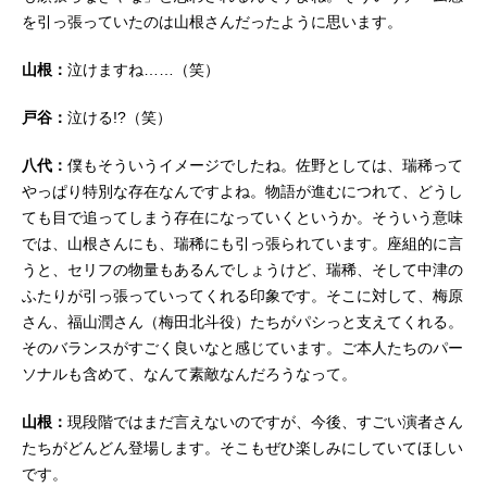
を引っ張っていたのは山根さんだったように思います。
山根：
泣けますね……（笑）
戸谷：
泣ける!?（笑）
八代：
僕もそういうイメージでしたね。佐野としては、瑞稀って
やっぱり特別な存在なんですよね。物語が進むにつれて、どうし
ても目で追ってしまう存在になっていくというか。そういう意味
では、山根さんにも、瑞稀にも引っ張られています。座組的に言
うと、セリフの物量もあるんでしょうけど、瑞稀、そして中津の
ふたりが引っ張っていってくれる印象です。そこに対して、梅原
さん、福山潤さん（梅田北斗役）たちがパシっと支えてくれる。
そのバランスがすごく良いなと感じています。ご本人たちのパー
ソナルも含めて、なんて素敵なんだろうなって。
山根：
現段階ではまだ言えないのですが、今後、すごい演者さん
たちがどんどん登場します。そこもぜひ楽しみにしていてほしい
です。