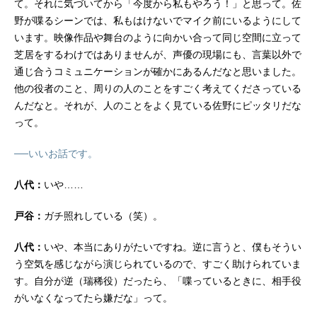
て。それに気づいてから「今度から私もやろう！」と思って。佐
野が喋るシーンでは、私もはけないでマイク前にいるようにして
います。映像作品や舞台のように向かい合って同じ空間に立って
芝居をするわけではありませんが、声優の現場にも、言葉以外で
通じ合うコミュニケーションが確かにあるんだなと思いました。
他の役者のこと、周りの人のことをすごく考えてくださっている
んだなと。それが、人のことをよく見ている佐野にピッタリだな
って。
──いいお話です。
八代：
いや……
戸谷：
ガチ照れしている（笑）。
八代：
いや、本当にありがたいですね。逆に言うと、僕もそうい
う空気を感じながら演じられているので、すごく助けられていま
す。自分が逆（瑞稀役）だったら、「喋っているときに、相手役
がいなくなってたら嫌だな」って。