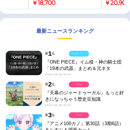
￥18,700
￥20,900
最新ニュースランキング
1
第
位
マンガ・ラノベ
『ONE PIECE』イム様・神の騎士団
「19本の武器」まとめ＆元ネタ
2026-08-06 16:30
2
第
位
アニメ
『天幕のジャードゥーガル』もっと好
きになっちゃう歴史豆知識
2026-08-06 18:30
3
第
位
アニメ
『アニメ100カノ』第30話（3期6話）
あらすじ＆場面カット