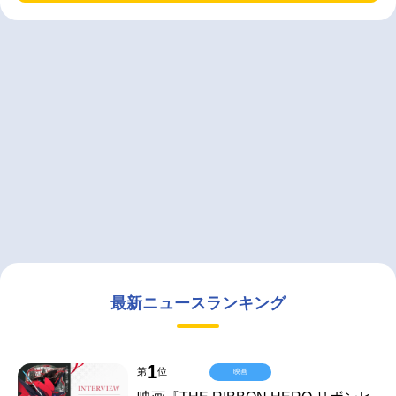
最新ニュースランキング
1
第
位
映画