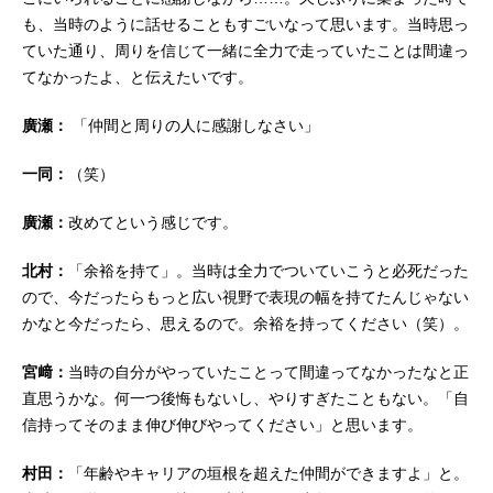
も、当時のように話せることもすごいなって思います。当時思っ
ていた通り、周りを信じて一緒に全力で走っていたことは間違っ
てなかったよ、と伝えたいです。
廣瀬：
「仲間と周りの人に感謝しなさい」
一同：
（笑）
廣瀬：
改めてという感じです。
北村：
「余裕を持て」。当時は全力でついていこうと必死だった
ので、今だったらもっと広い視野で表現の幅を持てたんじゃない
かなと今だったら、思えるので。余裕を持ってください（笑）。
宮﨑：
当時の自分がやっていたことって間違ってなかったなと正
直思うかな。何一つ後悔もないし、やりすぎたこともない。「自
信持ってそのまま伸び伸びやってください」と思います。
村田：
「年齢やキャリアの垣根を超えた仲間ができますよ」と。