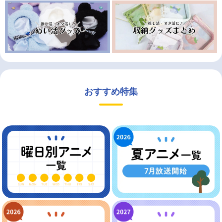
おすすめ特集