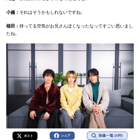
小越：
それはそうかもしれないですね。
植田：
持ってる空気がお兄さんぽくなったなってすごい思いまし
たね。
画像一覧 (4件)
シェア
ポスト