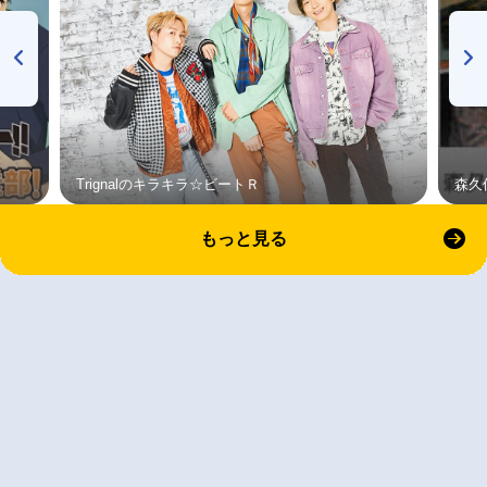
Trignalのキラキラ☆ビートＲ
森久
もっと見る