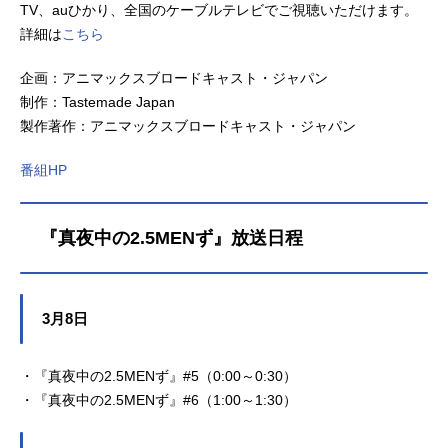
TV、auひかり、全国のケーブルテレビでご視聴いただけます。
詳細は
こちら
企画：アニマックスブロードキャスト・ジャパン
制作：Tastemade Japan
製作著作：アニマックスブロードキャスト・ジャパン
番組HP
『真夜中の2.5MENず』放送日程
3月8日
・『真夜中の2.5MENず』#5（0:00～0:30）
・『真夜中の2.5MENず』#6（1:00～1:30）