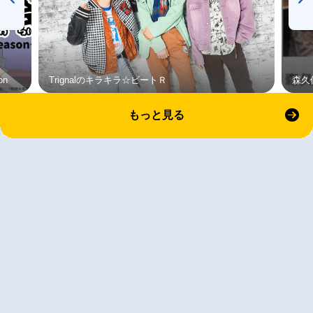
on
Trignalのキラキラ☆ビートＲ
森久
もっと見る