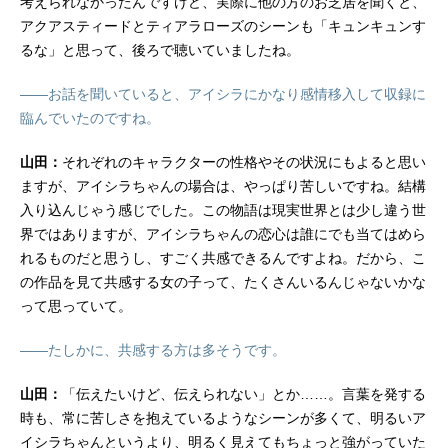
考えられなかったんですけど、実際に他の方のお芝居を聞くと、
アクアスティードとティアラローズのシーンも「キュンキュンす
るな」と思って、後ろで聴いていましたね。
――お話を聞いていると、アイシラにかなり感情移入して収録に
臨んでいたのですね。
山田：
それぞれのキャラクターの性格やその状況にもよると思い
ますが、アイシラちゃんの場合は、やっぱり苦しいですね。結構
入り込んじゃう感じでした。この物語は現実世界とは少し違う世
界ではありますが、アイシラちゃんの恋心は誰にでも当てはめら
れるものだと思うし、すごく共感できるんですよね。だから、こ
の作品を見て共感する女の子って、たくさんいるんじゃないかな
って思っていて。
――たしかに、共感する方は多そうです。
山田：
「伝えたいけど、伝えられない」とか……。言葉を発する
時も、常に苦しさを抱えているようなシーンが多くて、明るいア
イシラちゃんというより、明るく見えてもちょっと強がっていた