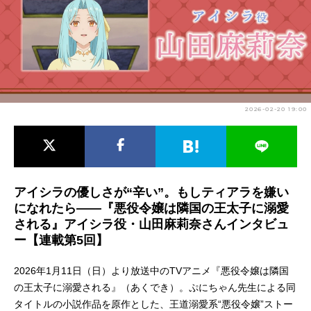
アニメ映画一覧
実写化映画一覧
今期アニメ曜日別一覧
春アニメ
夏アニメ
2026-02-20 19:00
秋アニメ
冬アニメ
男性声優/女性声優一覧
FOLLOW US
アイシラの優しさが“辛い”。もしティアラを嫌い
になれたら――『悪役令嬢は隣国の王太子に溺愛
される』アイシラ役・山田麻莉奈さんインタビュ
ー【連載第5回】
2026年1月11日（日）より放送中のTVアニメ『悪役令嬢は隣国
の王太子に溺愛される』（あくでき）。ぷにちゃん先生による同
タイトルの小説作品を原作とした、王道溺愛系“悪役令嬢”ストー