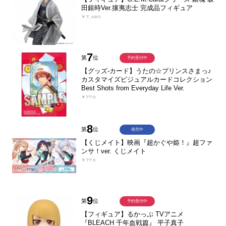
田銀時Ver.攘夷志士 完成品フィギュア
￥7,480
7
第
位
予約受付中
【グッズ-カード】うたの☆プリンスさまっ♪
カスタマイズビジュアルカードコレクション
Best Shots from Everyday Life Ver.
￥770
8
第
位
発売中
【くじメイト】映画『超かぐや姫！』超ファ
ンサ！ver. くじメイト
￥770
9
第
位
予約受付中
【フィギュア】るかっぷ TVアニメ
『BLEACH 千年血戦篇』 平子真子