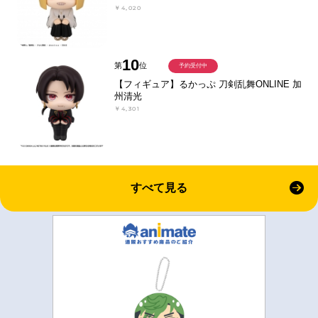
￥4,020
10
第
位
予約受付中
【フィギュア】るかっぷ 刀剣乱舞ONLINE 加
州清光
￥4,301
すべて見る