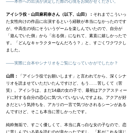
――本作への出演が決定した際の心境をお聞かせください。
～2026年3月29日（日）TOKYOM
X・KBS京都ほか話数全12話キャスト
アイシラ役・山田麻莉奈さん（以下、山田）：
それまでこういっ
ティアローズ：渕上舞アクアスティ
た女性向けの作品に出演するという経験が本当になかったのです
ード：梅原裕一郎ハルトナイツ：佐
が、中高生の頃にそういうゲームを楽しんでいたので、自分が
藤拓也アカリ：...
「遊んでいた側」から「出る側」になれて、素直に嬉しかったで
す。「どんなキャラクターなんだろう？」と、すごくワクワクし
ました。
――実際に台本やシナリオをご覧になっていかがでしたか？
山田：
「アイシラ役でお願いします」と言われてから、深くシナ
リオを読ませていただいたんですけど、もう……苦しくて（苦
笑）。アイシラは、まだ14歳の女の子で、最初はアクアスティー
ドに対する自分の恋心に気づいていないんですよね。アクアが好
きだという気持ちを、アカリの一言で気づかされるシーンがある
んですけど、そこも本当に苦しかったです。
純粋無垢で、すごく優しくて、本当に真っ白な女の子なので、恋
に苦しんでいる姿を読むのが辛かったですし、「私がこれを演じ