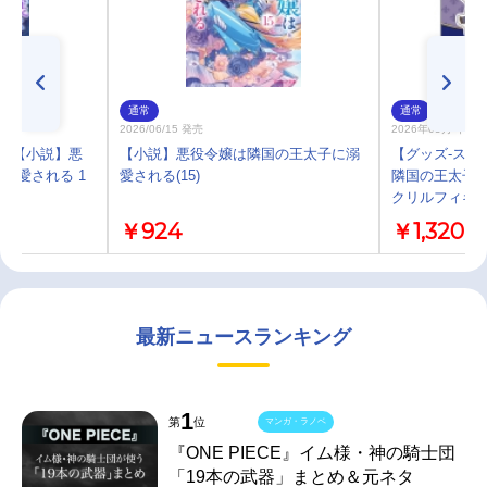
通常
通常
2026/06/15 発売
2026年05月 下旬
)】【小説】悪
【小説】悪役令嬢は隣国の王太子に溺
【グッズ-スタ
溺愛される 1
愛される(15)
隣国の王太子に
クリルフィギュ
￥924
￥1,320
最新ニュースランキング
1
第
位
マンガ・ラノベ
『ONE PIECE』イム様・神の騎士団
「19本の武器」まとめ＆元ネタ