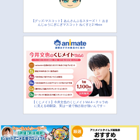
【グッズ-マスコット】あんさんぶるスターズ！！ おま
んじゅうにぎにぎマスコット ねくすと2 Hbox
【くじメイト】今井文也のくじメイトVol.4～チャラめ
に見える幼馴染、実は一途で独占欲が強いんです～