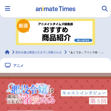
HOME
ランキング
アニメ
声優
ラジオ
みんなの声
グッズ
映画
animateTimes
悪役令嬢は隣国の王太子に溺愛される
『あくでき』アイシラ役・山田麻莉奈インタビュー｜声優インタビュー連載第5回
アニメ
マンガ・ラノベ
ゲーム・アプリ
音楽
コスプレ
2.5次元
配信・Vtuber
トレンド
無料マンガ
最新記事一覧
アニメ記事一覧
声優記事一覧