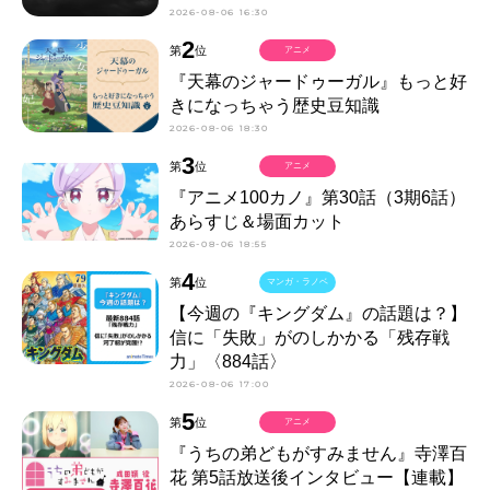
2026-08-06 16:30
2
第
位
アニメ
『天幕のジャードゥーガル』もっと好
きになっちゃう歴史豆知識
2026-08-06 18:30
3
第
位
アニメ
『アニメ100カノ』第30話（3期6話）
あらすじ＆場面カット
2026-08-06 18:55
4
第
位
マンガ・ラノベ
【今週の『キングダム』の話題は？】
信に「失敗」がのしかかる「残存戦
力」〈884話〉
2026-08-06 17:00
5
第
位
アニメ
『うちの弟どもがすみません』寺澤百
花 第5話放送後インタビュー【連載】