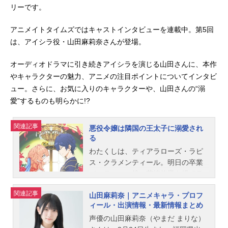
リーです。
アニメイトタイムズではキャストインタビューを連載中。第5回
は、アイシラ役・山田麻莉奈さんが登場。
オーディオドラマに引き続きアイシラを演じる山田さんに、本作
やキャラクターの魅力、アニメの注目ポイントについてインタビ
ュー。さらに、お気に入りのキャラクターや、山田さんの“溺
愛”するものも明らかに!?
関連記事
悪役令嬢は隣国の王太子に溺愛され
る
わたくしは、ティアラローズ・ラピ
ス・クラメンティール。明日の卒業
パーティーの後、花嫁修業を経てラ
ピスラズリ王国の王太子・ハルトナ
関連記事
山田麻莉奈｜アニメキャラ・プロフ
イツ殿下と結婚し王妃となる……は
ィール・出演情報・最新情報まとめ
ずだったけれど……。ティアラロー
ズは思い出します。乙女ゲーム『ラ
声優の山田麻莉奈（やまだ まりな）