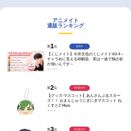
アニメイト
通販ランキング
1
第
位
発売中
【くじメイト】今井文也のくじメイトVol.4～
チャラめに見える幼馴染、実は一途で独占欲
が強いんです～
￥1,100
2
第
位
予約受付中
【グッズ-マスコット】あんさんぶるスター
ズ！！ おまんじゅうにぎにぎマスコット ね
くすと2 Hbox
￥770
3
第
位
予約受付中