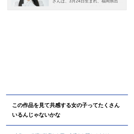
ピスラズリの指輪』に夢中だった、
さんは、3月24日生まれ、福岡県出
前世の自分を。そして、そのゲーム
身。こちらでは、山田麻莉奈さんの
の中に転生し、ヒロインの邪魔をす
オススメ記事をご紹介！
る〝悪役令嬢〟になっていることに
気がつくのでした。ヒロインがハル
トナイツの攻略を達成したのならテ
ィアラローズを待ち受けるのは、屈
辱の断罪イベントのみ。でも、その
さなか、隣国の王太子アクアスティ
ードが颯爽とあらわれ――。「ティ
アラローズ嬢、私の妃になっていた
だけませんか？」いきなり求婚!?し
かもアクアスティードは、前世でプ
レイできなかった続編ゲームのメイ
ン攻略キャラで……。果たしてティ
アラローズはハッピーエンドを迎え
この作品を見て共感する女の子ってたくさん
ることができるのか？王道溺愛系
〝悪役令嬢〟ルートの幕が上がりま
いるんじゃないかな
す――！作品名悪役令嬢は隣国の王
太子に溺愛される放送形態TVアニメ
スケジュール2026年1月11日（日）