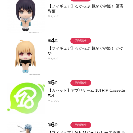
【フィギュア】るかっぷ 超かぐや姫！ 酒寄
彩葉
￥3,927
4
第
位
予約受付中
【フィギュア】るかっぷ 超かぐや姫！ かぐ
や
￥3,927
5
第
位
予約受付中
【カセット】アプリゲーム 18TRIP Cassette
#14
￥8,800
6
第
位
予約受付中
【フィギュア】G.E.M.Caratシリーズ 銀魂 坂