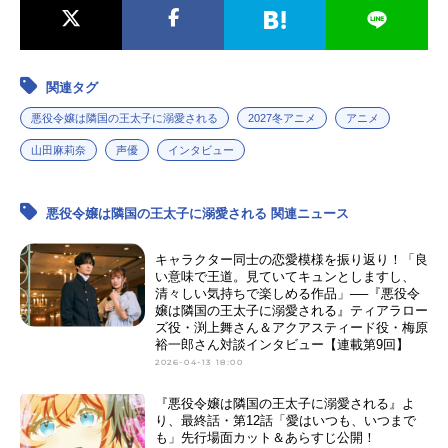
関連タグ
悪役令嬢は隣国の王太子に溺愛される
2027冬アニメ
アニメ
山田麻莉奈
声優
インタビュー
悪役令嬢は隣国の王太子に溺愛される 関連ニュース
キャラクター同士の恋愛模様を振り返り！「良
い意味で王道。見ていてキュンとしますし、
清々しい気持ちで楽しめる作品」──『悪役令
嬢は隣国の王太子に溺愛される』ティアラロー
ズ役・渕上舞さん＆アクアスティード役・梅原
裕一郎さん対談インタビュー【連載第9回】
2026-04-13 18:00
『悪役令嬢は隣国の王太子に溺愛される』よ
り、最終話・第12話「愛はいつも、いつまで
も」先行場面カット＆あらすじ公開！