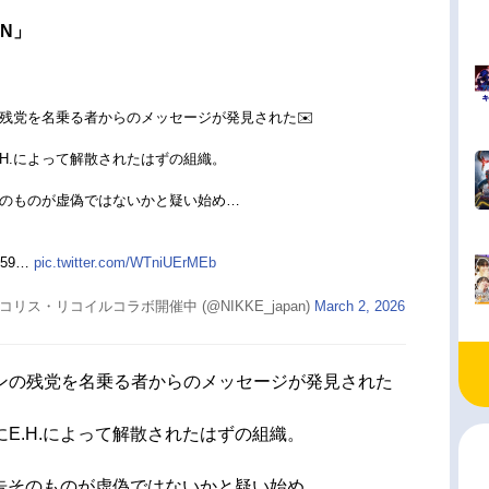
EN」
残党を名乗る者からのメッセージが発見された✉️
H.によって解散されたはずの組織。
そのものが虚偽ではないかと疑い始め…
59…
pic.twitter.com/WTniUErMEb
リス・リコイルコラボ開催中 (@NIKKE_japan)
March 2, 2026
ンの残党を名乗る者からのメッセージが発見された
E.H.によって解散されたはずの組織。
報告そのものが虚偽ではないかと疑い始め…