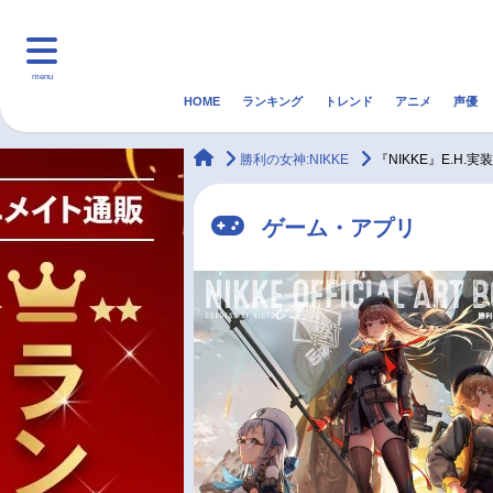
menu
HOME
ランキング
トレンド
アニメ
声優
HOME
ランキング
アニ
animateTimes
勝利の女神:NIKKE
『NIKKE』E.H
マンガ・ラノベ
ゲーム・アプリ
音楽
ゲーム・アプリ
最新記事一覧
アニメ記事一覧
声優記事一覧