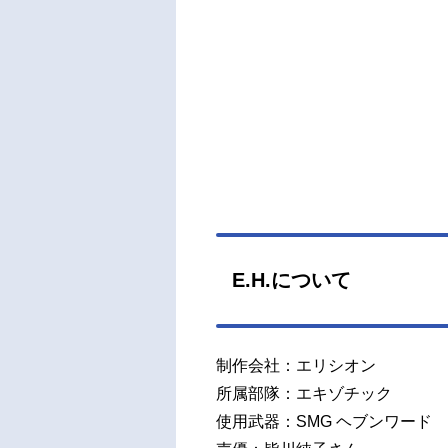
本木彩
xima
NIK
tte
E.H.について
制作会社：エリシオン
所属部隊：エキゾチック
使用武器：SMG ヘブンワード