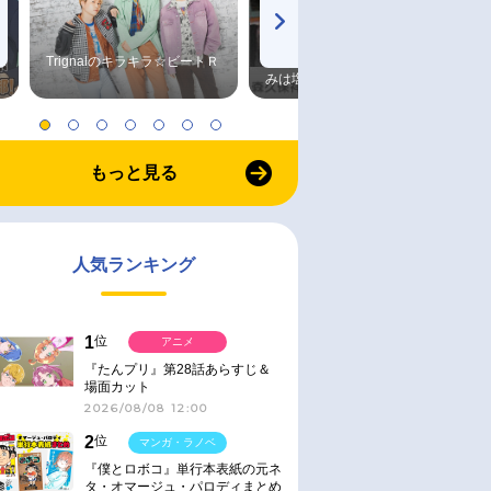
Trignalのキラキラ☆ビートＲ
森久保祥太郎×浪川大輔 つま
みは塩だけ
もっと見る
人気ランキング
1
位
アニメ
『たんプリ』第28話あらすじ＆
場面カット
2026/08/08 12:00
2
位
マンガ・ラノベ
『僕とロボコ』単行本表紙の元ネ
タ・オマージュ・パロディまとめ