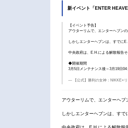
新イベント「ENTER HEAV
【イベント予告】
アウターリムで、エンターヘブンの
しかしエンターヘブンは、すでにE.
中央政府は、E.H.による解散報告
◆開催期間
3月5日メンテナンス後～3月19日04:
— 【公式】勝利の女神：NIKKE×リコ
アウターリムで、エンターヘブ
しかしエンターヘブンは、すでに
中央政府は、E.H.による解散