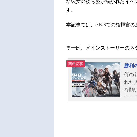
な彼女の後ろ姿が描かれたイベ
す。
本記事では、SNSでの指揮官の
※一部、メインストーリーのネ
関連記事
勝利の
何の
れた
な願
向かう
11
ン：
李依
ス：
リュ