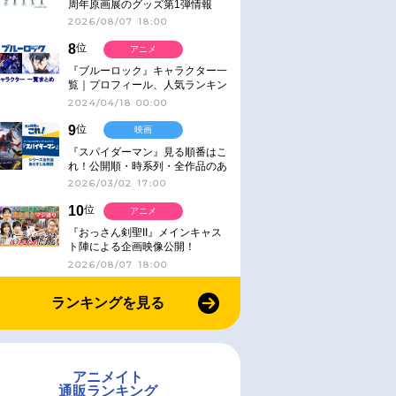
周年原画展のグッズ第1弾情報
2026/08/07 18:00
8
位
アニメ
『ブルーロック』キャラクター一
覧｜プロフィール、人気ランキン
グ、キャラソン、診断など気にな
2024/04/18 00:00
る情報まとめ
9
位
映画
『スパイダーマン』見る順番はこ
れ！公開順・時系列・全作品のあ
らすじをまとめました
2026/03/02 17:00
10
位
アニメ
『おっさん剣聖II』メインキャス
ト陣による企画映像公開！
2026/08/07 18:00
ランキングを見る
アニメイト
通販ランキング