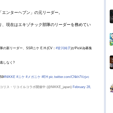
「エンターヘブン」の元リーダー。
り、現在はエキゾチック部隊のリーダーを務めてい
新リーダー、SSRニケ E.H.(CV：
#皆川純子
)がPickUp募集
逃しなく?
59
#NIKKE
#ニケ
#メガニケ
#EH
pic.twitter.com/CNkh7Vzjvc
リス・リコイルコラボ開催中 (@NIKKE_japan)
February 28,