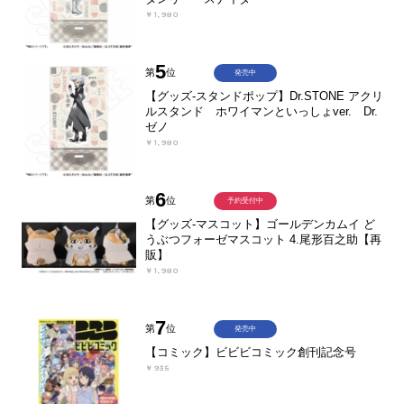
￥1,980
5
第
位
発売中
【グッズ-スタンドポップ】Dr.STONE アクリ
ルスタンド ホワイマンといっしょver. Dr.
ゼノ
￥1,980
6
第
位
予約受付中
【グッズ-マスコット】ゴールデンカムイ ど
うぶつフォーゼマスコット 4.尾形百之助【再
販】
￥1,980
7
第
位
発売中
【コミック】ビビビコミック創刊記念号
￥935