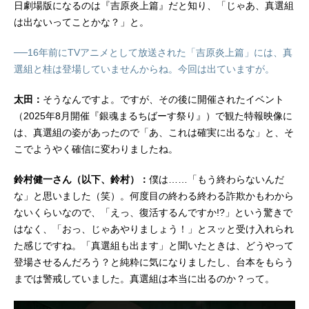
日劇場版になるのは『吉原炎上篇』だと知り、「じゃあ、真選組
二デザインワークス：中村ユミ色彩
は出ないってことかな？」と。
設計：歌...
──16年前にTVアニメとして放送された「吉原炎上篇」には、真
選組と桂は登場していませんからね。今回は出ていますが。
太田：
そうなんですよ。ですが、その後に開催されたイベント
（2025年8月開催『銀魂まるちばーす祭り』）で観た特報映像に
は、真選組の姿があったので「あ、これは確実に出るな」と、そ
こでようやく確信に変わりましたね。
鈴村健一さん（以下、鈴村）：
僕は……「もう終わらないんだ
な」と思いました（笑）。何度目の終わる終わる詐欺かもわから
ないくらいなので、「えっ、復活するんですか!?」という驚きで
はなく、「おっ、じゃあやりましょう！」とスッと受け入れられ
た感じですね。「真選組も出ます」と聞いたときは、どうやって
登場させるんだろう？と純粋に気になりましたし、台本をもらう
までは警戒していました。真選組は本当に出るのか？って。