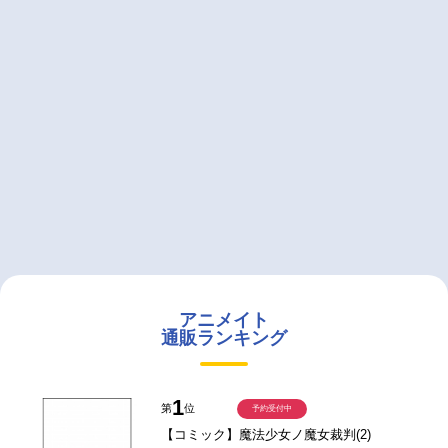
アニメイト
通販ランキング
1
第
位
予約受付中
【コミック】魔法少女ノ魔女裁判(2)