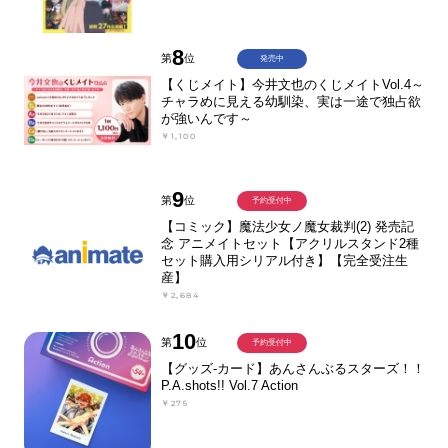
8
第
位
発売中
【くじメイト】今井文也のくじメイトVol.4～
チャラめに見える幼馴染、実は一途で独占欲
が強いんです～
￥1,100
9
第
位
予約受付中
【コミック】魔法少女ノ魔女裁判(2) 発売記
念 アニメイトセット【アクリルスタンド2種
セット購入用シリアル付き】【完全受注生
産】
￥2,684
10
第
位
予約受付中
【グッズ-カード】あんさんぶるスターズ！！
P.A.shots!! Vol.7 Action
￥275