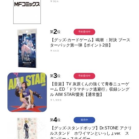
￥924
2
第
位
予約受付中
【グッズ-カードゲーム】鳴潮 ：対決 ブース
ターパック第一弾【ポイント2倍】
￥440
3
第
位
予約受付中
【音楽】TV 灰原くんの強くて青春ニューゲ
ーム ED「ドラマチック逃避行」収録シング
ル AIM STAR/愛美【通常盤】
￥1,999
4
第
位
発売中
【グッズ-スタンドポップ】Dr.STONE アクリ
ルスタンド ホワイマンといっしょver. ス
タンリー・スナイダー