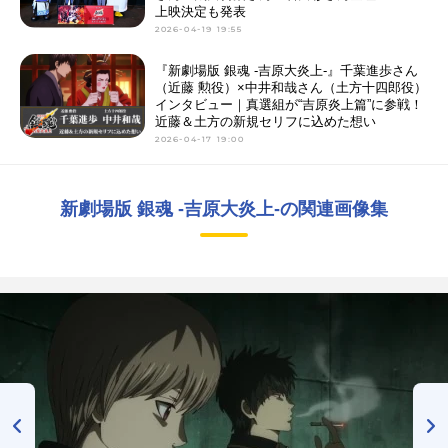
上映決定も発表
2026-04-19 19:55
『新劇場版 銀魂 -吉原大炎上-』千葉進歩さん
（近藤 勲役）×中井和哉さん（土方十四郎役）
インタビュー｜真選組が“吉原炎上篇”に参戦！
近藤＆土方の新規セリフに込めた想い
2026-04-17 19:00
新劇場版 銀魂 -吉原大炎上-の関連画像集