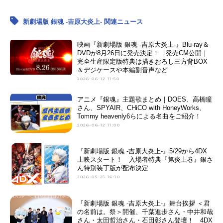
新劇場版 銀魂 -吉原大炎上- 関連ニュース
映画『新劇場版 銀魂 -吉原大炎上-』Blu-ray＆
DVDが8月26日に発売決定！ 発売CM公開｜
完全生産限定版特典は描きおろし三方背BOX
＆デジケースや本編副音声など
2026-06-12 11:50
アニメ『銀魂』主題歌まとめ｜DOES、高橋瞳
さん、SPYAIR、CHiCO with HoneyWorks、
Tommy heavenly6らによる名曲をご紹介！
2026-06-12 11:00
『新劇場版 銀魂 -吉原大炎上-』5/29から4DX
上映スタート！ 入場者特典『第炎上巻』銀さ
ん特別装丁版が配布決定
2026-05-25 16:10
『新劇場版 銀魂 -吉原大炎上-』舞台挨拶 ＜君
の名前は。祭＞開催、千葉進歩さん・中井和哉
さん・太田哲治さん・石田彰さん登壇！ 4DX