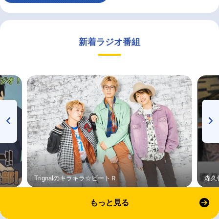
新着ラジオ番組
Trignalのキラキラ☆ビートＲ
森久
もっと見る