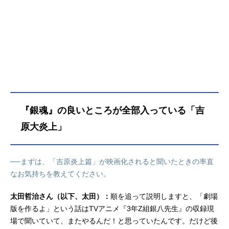
は、闇を照らす❝ひとすじの絆❞の物
語―人情。友情。そして…大きく、
深い愛情。2026年―銀魂の新たな伝
説に、笑って泣いて熱くなれ！作品
名新劇場版銀魂-吉原大炎上-放送形態
劇場版アニメシリーズ銀魂スケジュ
ール2026年2月13日（金）キャスト
坂田銀時：杉田智和志村新八：阪口
大助神楽：釘宮理恵月詠：甲斐田裕
子晴太：三瓶由布子日輪：井上喜久
『銀魂』の良いところが全部入っている「吉
子鳳仙：銀河万丈神威：日野聡阿伏
兎：大塚芳忠桂小太郎：石田彰近藤
原大炎上」
勲：千葉進歩土方十四郎：中井和哉
沖田総悟：鈴村健一山崎退：太田哲
治お登勢：くじらキャサリン：杉本
──まずは、「吉原炎上篇」が映画化されると聞いたときの率直
ゆうたま：南央美猿赫：山口勝平ス
なお気持ちを教えてください。
タッフ原作／スーパーアドバイザー
ゴリラ：空知英秋（集英社ジャンプ
太田哲治さん（以下、太田）：
順を追って説明しますと、「劇場
コミックス刊）監督：安藤尚也監
版を作るよ」という話はTVアニメ『3年Z組銀八先生』の収録現
修：藤田陽一脚本：岸本卓キャラク
場で聞いていて、またやるんだ！と思っていたんです。だけど後
ターデザイン／総作画監督：竹内進