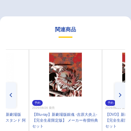
関連商品
予約
予約
2026/08/26 発売
2026/08/26 発売
プ】新劇場版
【Blu-ray】新劇場版銀魂 -吉原大炎上-
【DVD】新劇場
クリルスタンド 阿
【完全生産限定版】 メーカー有償特典
【完全生産限定
セット
セット