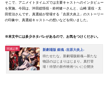
そこで、アニメイトタイムズでは主要キャストへのインタビュー
を実施。今回は、沖田総悟役・鈴村健一さんと、山崎 退役・太
田哲治さんです。真選組が登場する「吉原大炎上」のストーリー
の印象や、真選組キャストへの想いなどを伺いました。
※本文中には多少ネタバレがあるので、お気をつけください。
関連記事
新劇場版 銀魂 -吉原大炎上-
待たせたな。新劇場版銀魂―新たな
物語のはじまりはじまり。真打登
場！待望の新作映画ついに公開決
定！！「銀魂」新たな伝説の幕開
け。原作史上最も熱い珠玉の名エピ
ソード・吉原炎上篇を完全新作アニ
メとして映画化！圧巻のアクション
と熱いドラマを、新エピソードとと
もに大スクリーンのシネマスコープ
サイズで描く、娯楽超大作！―それ