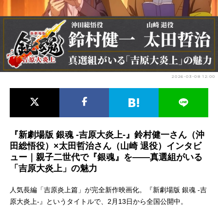
アニメ映画一覧
実写化映画一覧
今期アニメ曜日別一覧
春アニメ
夏アニメ
2026-03-08 12:00
秋アニメ
冬アニメ
男性声優/女性声優一覧
FOLLOW US
『新劇場版 銀魂 -吉原大炎上-』鈴村健一さん（沖
田総悟役）×太田哲治さん（山崎 退役）インタビ
ュー｜親子二世代で『銀魂』を――真選組がいる
「吉原大炎上」の魅力
人気長編「吉原炎上篇」が完全新作映画化。『新劇場版 銀魂 -吉
原大炎上-』というタイトルで、2月13日から全国公開中。