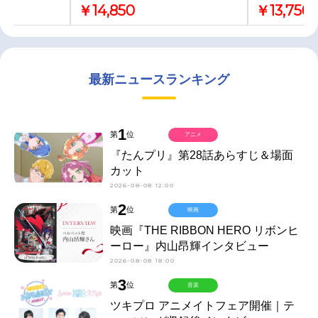
￥14,850
￥13,750
最新ニュースランキング
1
第
位
アニメ
『たんプリ』第28話あらすじ＆場面
カット
2026-08-08 12:00
2
第
位
映画
映画『THE RIBBON HERO リボンヒ
ーロー』内山昂輝インタビュー
2026-08-08 18:00
3
第
位
音楽
ツキプロ アニメイトフェア開催｜テ