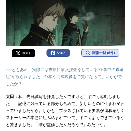
画像一覧 (6件)
シェア
ポスト
──ともあれ、実際には吉原に潜入捜査をしている“仕事中の真選
組”が観られました。台本や完成映像をご覧になって、いかがで
したか？
太田：
私、先日試写を拝見したんですけど、すごく感動しまし
た！ 記憶に残っている部分も含めて、新しいものに生まれ変わ
っていましたから。しかも、プラスされている要素が違和感なく
ストーリーの本筋に組み込まれていて、すごくよくできているな
と驚きました。「誰が監修したんだろう!?」みたいな。