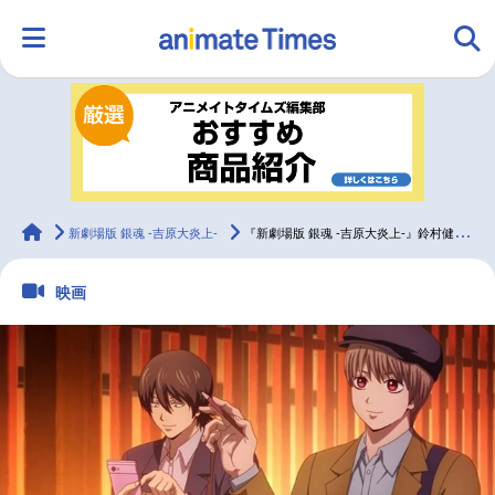
HOME
ランキング
アニメ
声優
ラジオ
みんなの声
グッズ
映画
animateTimes
新劇場版 銀魂 -吉原大炎上-
『新劇場版 銀魂 -吉原大炎上-』鈴村健一×太田哲治インタビュー｜真選組がいる「吉原大炎上」の魅力
映画
マンガ・ラノベ
ゲーム・アプリ
音楽
コスプレ
2.5次元
配信・Vtuber
トレンド
無料マンガ
最新記事一覧
アニメ記事一覧
声優記事一覧