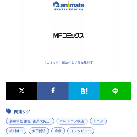
【コミック】魔法少女ノ魔女裁判(2)
関連タグ
新劇場版 銀魂 -吉原大炎上-
2026アニメ映画
アニメ
鈴村健一
太田哲治
声優
インタビュー