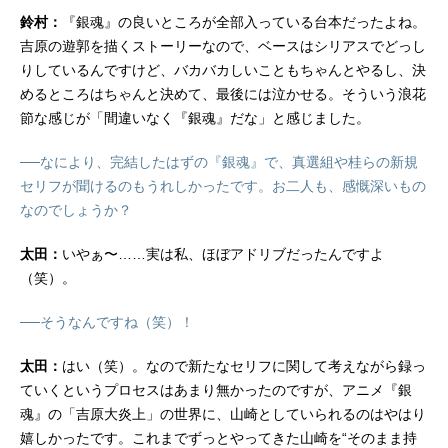
鈴村：
『銀魂』の良いところが全部入っている台本だったよね。
吉原の遊郭を描くストーリーなので、ベースはシリアスでどっし
りしているんですけど、バカバカしいこともちゃんとやるし、決
めるところはちゃんと決めて、最後には泣かせる。そういう浪花
節な感じが「間違いなく『銀魂』だな」と感じました。
──なにより、完結したはずの『銀魂』で、真選組や桂らの新規
セリフが聞けるのもうれしかったです。お二人も、感慨深いもの
なのでしょうか？
太田：
いやぁ〜……実は私、ほぼアドリブだったんですよ
（笑）。
──そうなんですね（笑）！
太田：
はい（笑）。なので新たなセリフに関して考えながら録っ
ていくというプロセスはあまり無かったのですが、アニメ『銀
魂』の「吉原大炎上」の世界に、山崎としていられるのはやはり
嬉しかったです。これまでずっとやってきた山崎を“そのまま持