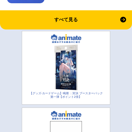
すべて見る
【グッズ-カードゲーム】鳴潮 ：対決 ブースターパック
第一弾【ポイント2倍】