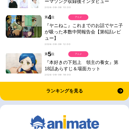
ーマソング収録後インタビュー
2026-08-08 10:00
4
第
位
アニメ
『ヤニねこ』これまでのお話でヤニ子
が吸った本数中間報告会【第6話レビ
ュー】
2026-08-08 12:00
5
第
位
アニメ
『本好きの下剋上 領主の養女』第
18話あらすじ＆場面カット
2026-08-08 18:00
ランキングを見る