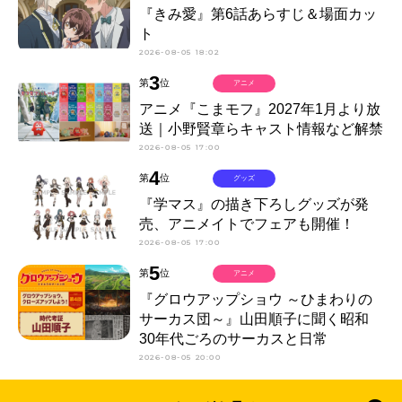
『きみ愛』第6話あらすじ＆場面カッ
ト
2026-08-05 18:02
3
第
位
アニメ
アニメ『こまモフ』2027年1月より放
送｜小野賢章らキャスト情報など解禁
2026-08-05 17:00
4
第
位
グッズ
『学マス』の描き下ろしグッズが発
売、アニメイトでフェアも開催！
2026-08-05 17:00
5
第
位
アニメ
『グロウアップショウ ～ひまわりの
サーカス団～』山田順子に聞く昭和
30年代ごろのサーカスと日常
2026-08-05 20:00