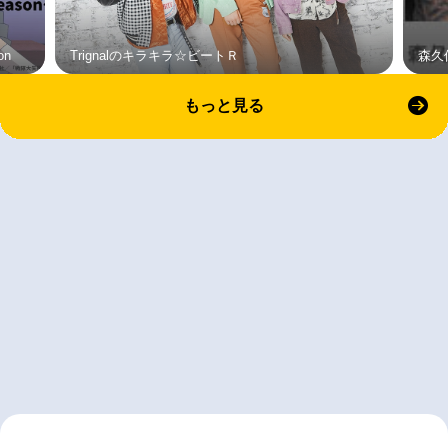
on
Trignalのキラキラ☆ビートＲ
森久
もっと見る