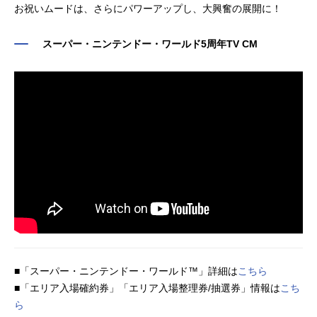
お祝いムードは、さらにパワーアップし、大興奮の展開に！
のマリオのゲームでおなじみ「ス
ラザニア＆フライドチキン～販売場
ー...
所：キノピオ・カフェ™マリオ・カ
スーパー・ニンテンドー・ワールド5周年TV CM
フェ＆ストア™で楽しめるフードパ
ワーアップ！マリオのストロベリー
ソーダなどのドリンク販売場所：マ
リオ・カフェ＆ストア™無敵！スー
パースター・パンケーキサンド​～マ
ンゴー...
■「スーパー・ニンテンドー・ワールド™」詳細は
こちら
■「エリア入場確約券」「エリア入場整理券/抽選券」情報は
こち
ら