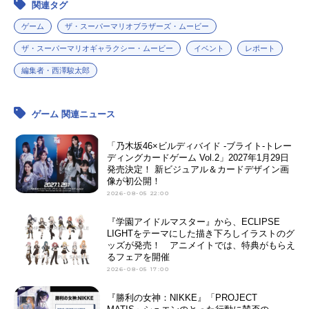
関連タグ
ゲーム
ザ・スーパーマリオブラザーズ・ムービー
ザ・スーパーマリオギャラクシー・ムービー
イベント
レポート
編集者・西澤駿太郎
ゲーム 関連ニュース
「乃木坂46×ビルディバイド -ブライト-トレー
ディングカードゲーム Vol.2」2027年1月29日
発売決定！ 新ビジュアル＆カードデザイン画
像が初公開！
2026-08-05 22:00
『学園アイドルマスター』から、ECLIPSE
LIGHTをテーマにした描き下ろしイラストのグ
ッズが発売！ アニメイトでは、特典がもらえ
るフェアを開催
2026-08-05 17:00
『勝利の女神：NIKKE』「PROJECT