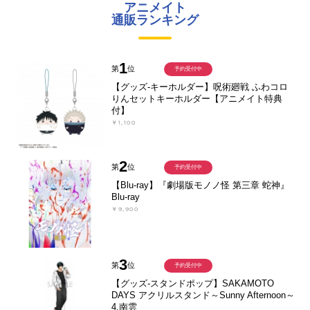
アニメイト
通販ランキング
1
第
位
予約受付中
【グッズ-キーホルダー】呪術廻戦 ふわコロ
りんセットキーホルダー【アニメイト特典
付】
￥1,100
2
第
位
予約受付中
【Blu-ray】『劇場版モノノ怪 第三章 蛇神』
Blu-ray
￥9,900
3
第
位
予約受付中
【グッズ-スタンドポップ】SAKAMOTO
DAYS アクリルスタンド～Sunny Afternoon～
4.南雲