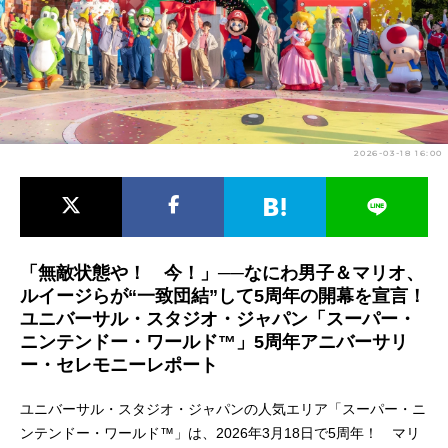
アニメ映画一覧
実写化映画一覧
今期アニメ曜日別一覧
春アニメ
夏アニメ
2026-03-18 16:00
秋アニメ
冬アニメ
男性声優/女性声優一覧
FOLLOW US
「無敵状態や！ 今！」──なにわ男子＆マリオ、
ルイージらが“一致団結”して5周年の開幕を宣言！
ユニバーサル・スタジオ・ジャパン「スーパー・
ニンテンドー・ワールド™」5周年アニバーサリ
ー・セレモニーレポート
ユニバーサル・スタジオ・ジャパンの人気エリア「スーパー・ニ
ンテンドー・ワールド™」は、2026年3月18日で5周年！ マリ