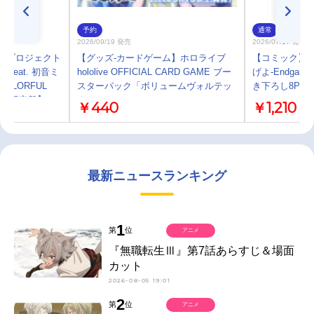
予約
通常
2026/09/19 発売
2026/07/17 発売
ーム プロジェクト
【グッズ-カードゲーム】ホロライブ
【コミック】
feat. 初音ミ
hololive OFFICIAL CARD GAME ブー
げよ-Endga
OLORFUL
スターパック「ボリュームヴォルテッ
き下ろし8P小
 -【初回限定盤】
クス」
￥440
￥1,210
最新ニュースランキング
1
第
位
アニメ
『無職転生Ⅲ』第7話あらすじ＆場面
カット
2026-08-05 19:01
2
第
位
アニメ