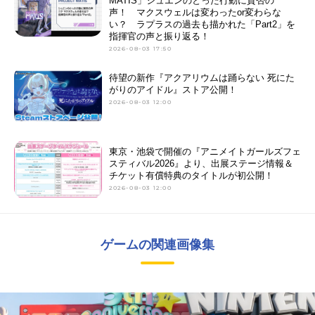
MATIS」シュエンのとった行動に賛否の
声！ マクスウェルは変わったor変わらな
い？ ラプラスの過去も描かれた「Part2」を
指揮官の声と振り返る！
2026-08-03 17:50
待望の新作『アクアリウムは踊らない 死にた
がりのアイドル』ストア公開！
2026-08-03 12:00
東京・池袋で開催の『アニメイトガールズフェ
スティバル2026』より、出展ステージ情報＆
チケット有償特典のタイトルが初公開！
2026-08-03 12:00
ゲームの関連画像集