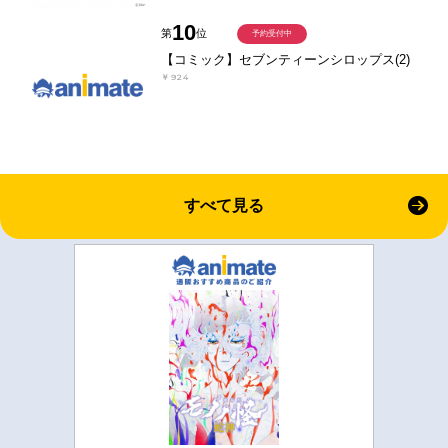
10
第
位
予約受付中
【コミック】セブンティーンシロップス(2)
￥924
すべて見る