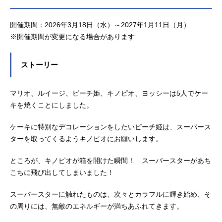
ターを取ってくるようにキノピオに
ならではの装飾やグリーティング、
お願いします。ところがキノピオが
限定フードなどが展開されていま
箱を開けた瞬間、スーパースターが
す。お祝いムードに包まれるエリア
開催期間：2026年3月18日（水）～2027年1月11日（月）
あちこちに飛び出して!? 無敵のエ
内で目一杯アソビを楽しんだあとは
​​※開催期間が変更になる場合があります
ネルギーが満ち溢れたパーク内のお
お腹が空くもの。また、今日の興奮
祝いムードはさらにパワーアップ！
をお家まで持ち帰りたいと思う方も
ストーリー
本稿では至上のアソビ体験をレポ
多いハズ。本稿では5周年を迎えた
ートとしてお届けします。5周年を迎
「スーパー・ニンテンドー・ワール
えた「スーパー・ニンテンドー・ワ
ド™」で出会えるアニバーサリーグ
マリオ、ルイージ、ピーチ姫、キノピオ、ヨッシーは5人でケー
ールド™」を全力で楽しみましょ
ッズ＆フードをご紹介！ 心もお腹
キを焼くことにしました。
う！“みんなで無敵”の5周年をお祝い
も一気に満たして、メモリアルなひ
しよう！3月18日に5周年を迎えたユ
とときを楽しみましょう！“無敵”のキ
ケーキに特別なデコレーションをしたいピーチ姫は、スーパース
ニバーサル・スタジオ・ジャパン
ラキラメニューが盛りだくさん！キ
ターを取ってくるようキノピオにお願いします。
「スーパー・ニンテンドー・ワール
ノピオ・カフェ™で楽しめるフード
ド™」。人気エリアの記念すべき日
スーパー・ニンテンドー・ワール
ところが、キノピオが箱を開けた瞬間！ スーパースターがあち
とあって、入場直後から楽しい空気
ド・アニバーサリーケーキ​（4名様
こちに飛び出してしまいました！
が広がります。エリアの入口には、
分）販売場所：キノピオ・カフェ™
スーパースターで仕上げたスペシャ
※販売数には限りがあります※各日
スーパースターに触れたものは、次々とカラフルに輝き始め、そ
ルなケーキが堂々と鎮座。マリオた
の販売数に達した場合、販売終了と
の周りには、無敵のエネルギーが満ちあふれてきます。
ちが作り上げたBIGなケーキがスーパ
なりますスーパースター・アニバー
ースター・プラザに登場です。多く
サリープレート～マッシュルーム・