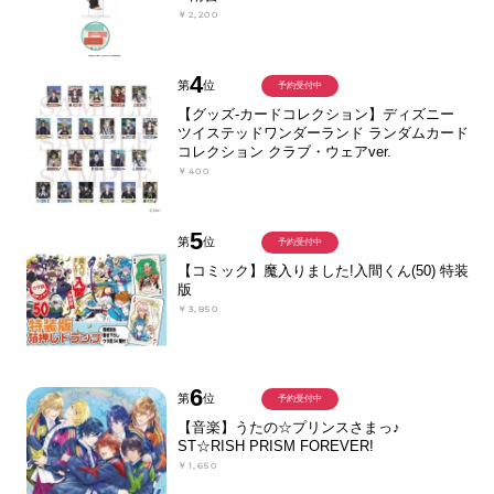
￥2,200
4
第
位
予約受付中
【グッズ-カードコレクション】ディズニー
ツイステッドワンダーランド ランダムカード
コレクション クラブ・ウェアver.
￥400
5
第
位
予約受付中
【コミック】魔入りました!入間くん(50) 特装
版
￥3,850
6
第
位
予約受付中
【音楽】うたの☆プリンスさまっ♪
ST☆RISH PRISM FOREVER!
￥1,650