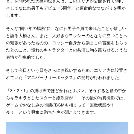
と」を問われた大橋和也さんは、このエリアが公開されて5年、
そしてなにわ男子もデビュー5周年、と運命的なつながりを明か
します。
そんな“同い年の場所”に、なにわ男子全員で来れたことが嬉しい
と語る大橋さん。また、大好きなヨッシーのとなりに立つことへ
の緊張があったものの、ヨッシー自身から励ましの言葉をもらっ
たとのこと。憧れのキャラクターとの共演に胸を躍らせるような
表情が印象的でした。
そして今日という日をさらにお祝いするため、エリア内に設置さ
れていた「アニバーサリーボックス」の開封が行われました。
「3・2・1」の掛け声でほどかれたリボン。そうすると箱の中か
らキラキラとしたスターと紙吹雪が！ その後の写真撮影では、
ゲームでおなじみの“無敵”BGMも相まって「無敵状態や！
今！」という興奮に満ちた声が聞こえてきます。