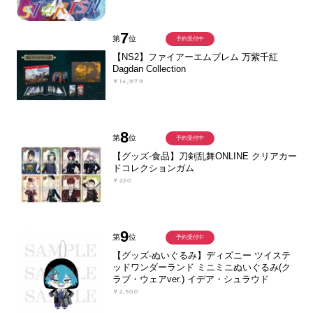
7
第
位
予約受付中
【NS2】ファイアーエムブレム 万紫千紅
Dagdan Collection
￥14,979
8
第
位
予約受付中
【グッズ-食品】刀剣乱舞ONLINE クリアカー
ドコレクションガム
￥220
9
第
位
予約受付中
【グッズ-ぬいぐるみ】ディズニー ツイステ
ッドワンダーランド ミニミニぬいぐるみ(ク
ラブ・ウェアver.) イデア・シュラウド
￥2,500