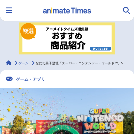
HOME
ランキング
アニメ
声優
ラジオ
みんなの声
グッズ
映画
animateTimes
ゲーム
なにわ男子登壇「スーパー・ニンテンドー・ワールド™」5周年セレモニーレポート
ゲーム・アプリ
マンガ・ラノベ
ゲーム・アプリ
音楽
コスプレ
2.5次元
配信・Vtuber
トレンド
無料マンガ
最新記事一覧
アニメ記事一覧
声優記事一覧