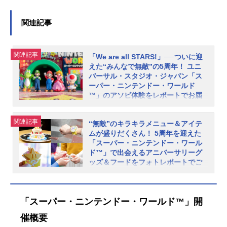
関連記事
関連記事
「We are all STARS!」──ついに迎
えた“みんなで無敵”の5周年！ ユニ
バーサル・スタジオ・ジャパン「ス
ーパー・ニンテンドー・ワールド
™」のアソビ体験をレポートでお届
け！
ユニバーサル・スタジオ・ジャパン
関連記事
“無敵”のキラキラメニュー＆アイテ
の人気エリア「スーパー・ニンテン
ムが盛りだくさん！ 5周年を迎えた
ドー・ワールド™」は、2026年3月1
「スーパー・ニンテンドー・ワール
8日で5周年！ 祝祭感あふれる5周年
ド™」で出会えるアニバーサリーグ
ッズ＆フードをフォトレポートでご
ならではの装飾やグリーティング、
紹介！
限定フードなどが展開されていま
す。5周年をお祝いするためにケーキ
ユニバーサル・スタジオ・ジャパン
を焼くマリオ一行。記念すべき日を
の人気エリア「スーパー・ニンテン
「スーパー・ニンテンドー・ワールド™」開
彩るケーキに特別なデコレーション
ドー・ワールド™」は、2026年3月1
催概要
を施したいピーチ姫は、スーパース
8日で5周年！ 祝祭感あふれる5周年