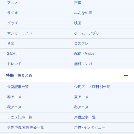
アニメ
声優
ラジオ
みんなの声
グッズ
映画
マンガ・ラノベ
ゲーム・アプリ
音楽
コスプレ
2.5次元
配信・Vtuber
トレンド
無料マンガ
特集/一覧まとめ
最新記事一覧
今期アニメ曜日別一覧
春アニメ
夏アニメ
秋アニメ
冬アニメ
アニメ記事一覧
声優記事一覧
男性声優/女性声優一覧
声優×インタビュー