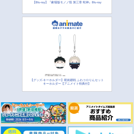
【Blu-ray】『劇場版モノノ怪 第三章 蛇神』Blu-ray
【グッズ-キーホルダー】呪術廻戦 ふわコロりんセット
キーホルダー【アニメイト特典付】