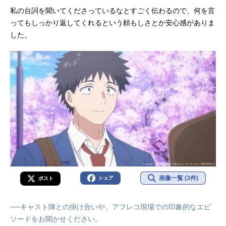
私の台詞を聞いてくださっているなとすごく伝わるので、何を言
ってもしっかり返してくれるという頼もしさとか安心感がありま
した。
画像一覧 (3件)
シェア
ポスト
──キャスト陣との掛け合いや、アフレコ現場での印象的なエピ
ソードをお聞かせください。