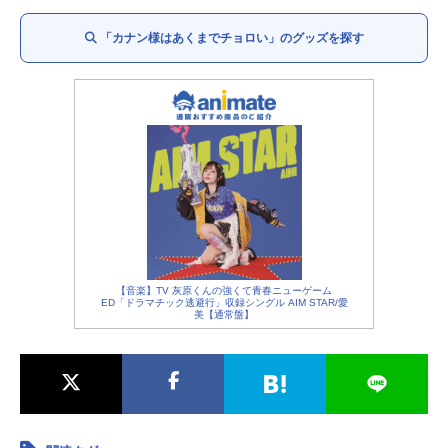
冷然涼子：
小林ゆう
「カナン様はあくまでチョロい」のグッズを探す
【音楽】TV 灰原くんの強くて青春ニューゲーム
ED「ドラマチック逃避行」収録シングル AIM STAR/愛
美【通常盤】