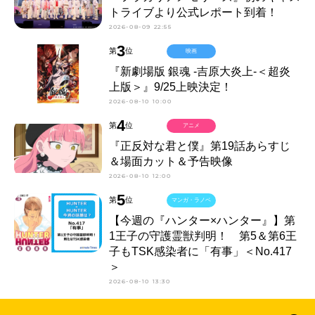
トライブより公式レポート到着！
2026-08-09 22:55
3
第
位
映画
『新劇場版 銀魂 -吉原大炎上-＜超炎
上版＞』9/25上映決定！
2026-08-10 10:00
4
第
位
アニメ
『正反対な君と僕』第19話あらすじ
＆場面カット＆予告映像
2026-08-10 12:00
5
第
位
マンガ・ラノベ
【今週の『ハンター×ハンター』】第
1王子の守護霊獣判明！ 第5＆第6王
子もTSK感染者に「有事」＜No.417
＞
2026-08-10 13:30