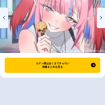
カナン様はあくまでチョロい
画像まとめを見る