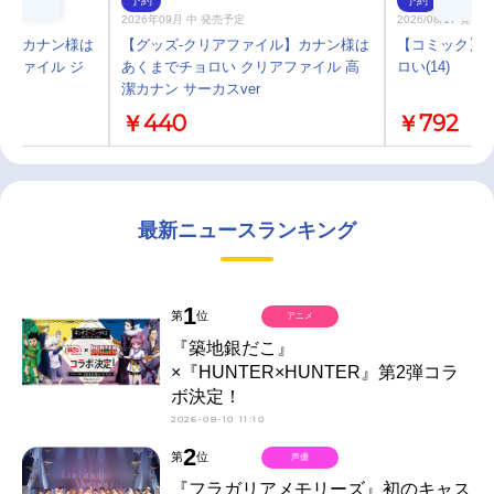
予約
予約
2026年09月 中 発売予定
2026/08/17 発売
ル】カナン様は
【グッズ-クリアファイル】カナン様は
【コミック】
アファイル ジ
あくまでチョロい クリアファイル 高
ロい(14)
潔カナン サーカスver
￥440
￥792
最新ニュースランキング
1
第
位
アニメ
『築地銀だこ』
×『HUNTER×HUNTER』第2弾コラ
ボ決定！
2026-08-10 11:10
2
第
位
声優
『フラガリアメモリーズ』初のキャス