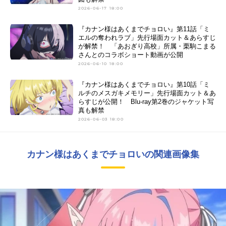
2026-06-17 18:00
『カナン様はあくまでチョロい』第11話「ミ
エルの奪われラブ」先行場面カット＆あらすじ
が解禁！ 「あおぎり高校」所属・栗駒こまる
さんとのコラボショート動画が公開
2026-06-10 18:00
『カナン様はあくまでチョロい』第10話「ミ
ルチのメスガキメモリー」先行場面カット＆あ
らすじが公開！ Blu-ray第2巻のジャケット写
真も解禁
2026-06-03 18:00
カナン様はあくまでチョロいの関連画像集