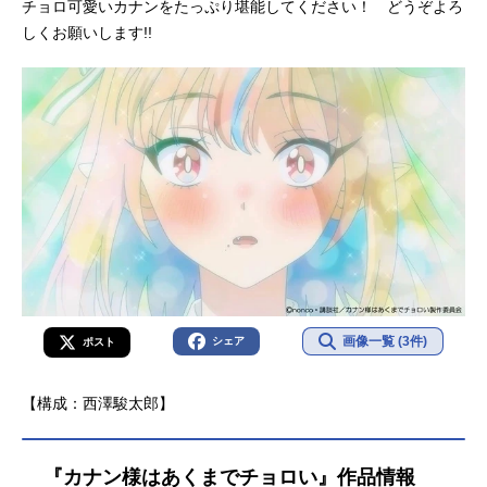
チョロ可愛いカナンをたっぷり堪能してください！ どうぞよろ
しくお願いします!!
画像一覧 (3件)
シェア
ポスト
【構成：西澤駿太郎】
『カナン様はあくまでチョロい』作品情報