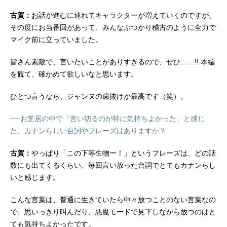
古賀：
お話が進むに連れてキャラクターが増えていくのですが、
その度にお当番回があって、みんなぶつかり稽古のように全力で
マイク前に立っていました。
皆さん素敵で、言いたいことがありすぎるので、ぜひ……!! 本編
を観て、確かめて欲しいなと思います。
ひとつ言うなら、ジャンヌの歯抜けが最高です（笑）。
──お芝居の中で「言い切るのが特に気持ちよかった」と感じ
た、カナンらしい台詞やフレーズはありますか？
古賀：
やっぱり「この下等生物ー！」というフレーズは、どの話
数にも出てくるくらい、毎回言い放った台詞でとてもカナンらし
いと感じます。
こんな言葉は、普通に生きていたら中々放つことのない言葉なの
で、思いっきり叫んだり、悪魔モードで見下しながら放つのはと
ても気持ちよかったです。