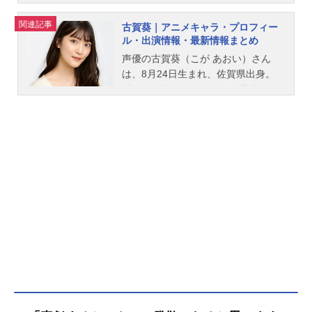
いけにえに選ばれたのは、一人の男
関連記事
古賀葵｜アニメキャラ・プロフィー
子生徒・供犠羊司(きょうぎようじ)。
ル・出演情報・最新情報まとめ
「私に食べられるなんて、とても光
声優の古賀葵（こが あおい）さん
栄なことよ。感謝しなさい、下等生
は、8月24日生まれ、佐賀県出身。
物」ところが……なぜか供犠クンと
『かぐや様は告らせたい～天才たち
恋人契約を結ぶことに!?数千年生き
の恋愛頭脳戦～』の四宮かぐや役を
て初恋も未経験の純情なカナンに
はじめ、『ひろがるスカイ！プリキ
は、毎日がドキドキの連続！ 一緒
ュア』のエルちゃん役など、人気作
に帰る!? 手を繋ぐ!? デート!? 初
品のキャラクターを演じています。
××!?!?!?!?「おのれ下等生物めーーー
こちらでは、古賀葵さんのオススメ
ーーー!!」チョロくてかわいい悪魔の
記事をご紹介！
初恋ラブコメ、始まります♪作品名カ
ナン様はあくまでチョロい放送形態T
Vアニメスケジュール2026年4月4日
（土）～2026年6月20日（土）TOKY
OMX・BS11にて話数全12話キャスト
高潔カナン：古賀葵供犠羊司：山下
誠一郎ジャンヌ：鈴代紗弓アミ：河
瀬茉希益荒男撫子：七瀬彩夏ミル
チ・ゼブル：和泉風花ミエル・ゼブ