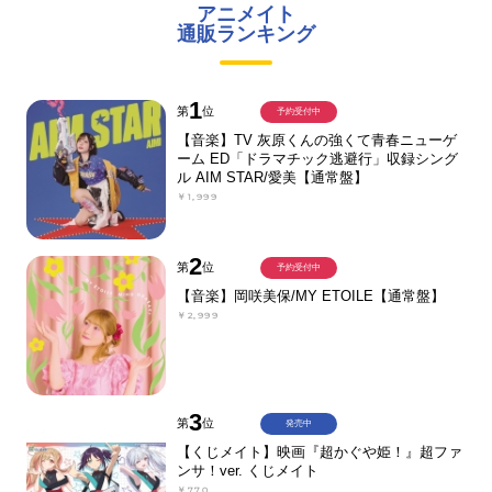
アニメイト
通販ランキング
1
第
位
予約受付中
【音楽】TV 灰原くんの強くて青春ニューゲ
ーム ED「ドラマチック逃避行」収録シング
ル AIM STAR/愛美【通常盤】
￥1,999
2
第
位
予約受付中
【音楽】岡咲美保/MY ETOILE【通常盤】
￥2,999
3
第
位
発売中
【くじメイト】映画『超かぐや姫！』超ファ
ンサ！ver. くじメイト
￥770