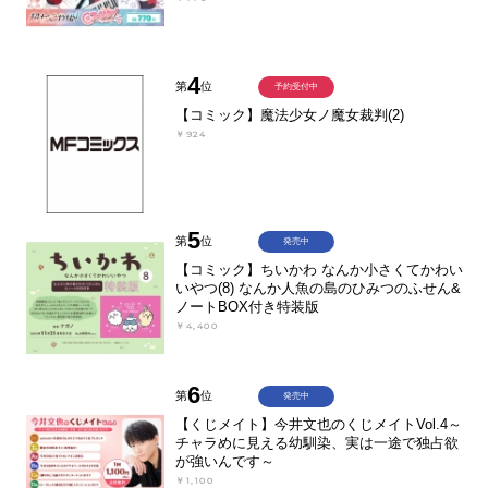
4
第
位
予約受付中
【コミック】魔法少女ノ魔女裁判(2)
￥924
5
第
位
発売中
【コミック】ちいかわ なんか小さくてかわい
いやつ(8) なんか人魚の島のひみつのふせん&
ノートBOX付き特装版
￥4,400
6
第
位
発売中
【くじメイト】今井文也のくじメイトVol.4～
チャラめに見える幼馴染、実は一途で独占欲
が強いんです～
￥1,100