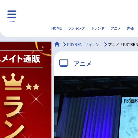
menu
HOME
ランキング
トレンド
アニメ
声優
HOME
ランキング
アニ
animateTimes
PSYREN -サイレン-
アニメ『PSYR
マンガ・ラノベ
ゲーム・アプリ
音楽
アニメ
最新記事一覧
アニメ記事一覧
声優記事一覧