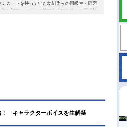
ホンカードを持っていた幼馴染みの同級生・雨宮
が姿を消す。アゲハは彼女を捜すため、全国規模
こっている連続“神隠し”失踪事件の黒幕と噂される
密結社サイレン」へとアクセスする。そして、命
けたゲームが始まってしまった──作品名PSYREN
レン-放送形態TVアニメスケジュール2026年10月
KYOMX・BS11ほかキャスト夜科アゲハ：安田陸
宮桜子：風間万裕子朝河飛龍：武内駿輔望月朧：
壮馬霧崎兜：野津山幸宏スタッフ原作：岩代俊明
英社刊）監督：小野勝巳シリーズ構成：吉田伸キ
クターデザイン：大熊白音楽：大間々昂 斎木達
兼松衆アニメーション制作：サテライト公開開始
季節2026秋アニメ(C)岩代俊明／集英社・秘密結社
ン『PSYREN-サイレン-』公式サイト『PSYRE
イレン-』公式X（Twitter） 「PSYREN-サイレ
」のグッズを探す
結！ キャラクターボイスを生解禁