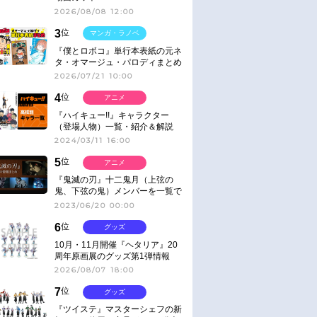
2026/08/08 12:00
3
位
マンガ・ラノベ
『僕とロボコ』単行本表紙の元ネ
タ・オマージュ・パロディまとめ
2026/07/21 10:00
4
位
アニメ
『ハイキュー!!』キャラクター
（登場人物）一覧・紹介＆解説
2024/03/11 16:00
5
位
アニメ
『鬼滅の刃』十二鬼月（上弦の
鬼、下弦の鬼）メンバーを一覧で
紹介＆解説（登場鬼の情報まと
2023/06/20 00:00
め）
6
位
グッズ
10月・11月開催『ヘタリア』20
周年原画展のグッズ第1弾情報
2026/08/07 18:00
7
位
グッズ
『ツイステ』マスターシェフの新