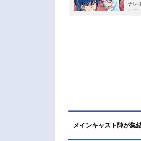
テレ
桜子
で起
「秘
を懸
-サイ
～TO
矢雨
斉藤
（集
ャラ
彦 
年＆
サイレ
N-サ
ン-
メインキャスト陣が集