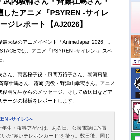
・武内駿輔さん・斉藤壮馬さん・
したアニメ『PSYREN -サイレ
ージレポート【AJ2026】
級のアニメイベント「AnimeJapan 2026」。
E STAGEでは、アニメ『PSYREN -サイレン-』スペ
た。
矢さん、雨宮桜子役・風間万裕子さん、朝河飛龍
斉藤壮馬さん、霧崎 兜役・野津山幸宏さん。アニメ
代俊明先生からのメッセージ、そして放送日などア
ステージの模様をレポートします。
REN -サイレン-
一年生・夜科アゲハは、ある日、公衆電話に放置
ていた“赤いテレホンカード”を拾う。数日後、同じ