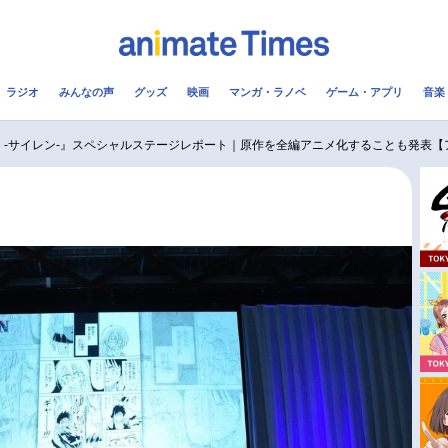
ラジオ
みんなの声
グッズ
映画
マンガ・ラノベ
ゲーム・アプリ
音楽
メ
声優
ラジオ
み
EN -サイレン-』スペシャルステージレポート｜原作を全編アニメ化することも発表【
コスプレ
2.5次元
配信
アニメ映画一覧
今期アニメ曜日別一覧
実写化映画一覧
春アニメ
男性声優/女性声優一覧
夏アニメ
FOLLOW US