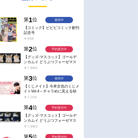
1
第
位
発売中
【コミック】ビビビコミック創刊
記念号
￥935
2
第
位
予約受付中
【グッズ-マスコット】ゴールデ
ンカムイ どうぶつフォーゼマス
コット 4.尾形百之助【再販】
￥1,980
3
第
位
発売中
【くじメイト】今井文也のくじメ
イトVol.4～チャラめに見える幼
馴染、実は一途で独占欲が強いん
￥1,100
です～
4
第
位
予約受付中
【グッズ-マスコット】ゴールデ
ンカムイ どうぶつフォーゼマス
コット 5.月島軍曹【再販】
￥1,980
5
第
位
予約受付中