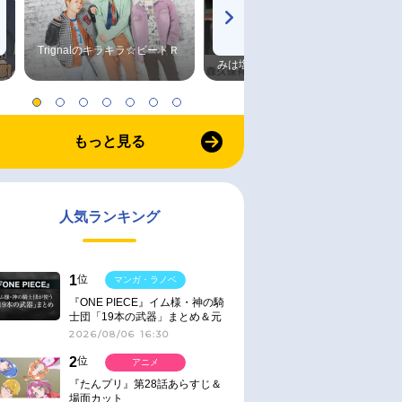
Trignalのキラキラ☆ビートＲ
森久保祥太郎×浪川大輔 つま
みは塩だけ
もっと見る
人気ランキング
1
位
マンガ・ラノベ
『ONE PIECE』イム様・神の騎
士団「19本の武器」まとめ＆元
ネタ
2026/08/06 16:30
2
位
アニメ
『たんプリ』第28話あらすじ＆
場面カット