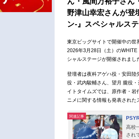
ん・風間万裕子さん
野津山幸宏さんが登壇
ン-』スペシャルステ
東京ビッグサイトで開催中の世界最大
2026年3月28日（土）のWHIT
シャルステージが開催されまし
登壇者は夜科アゲハ役・安田陸
役・武内駿輔さん、望月 朧役・
イトタイムズでは、原作者・岩
ニメに関する情報も発表された
関連記事
PSY
高校
され