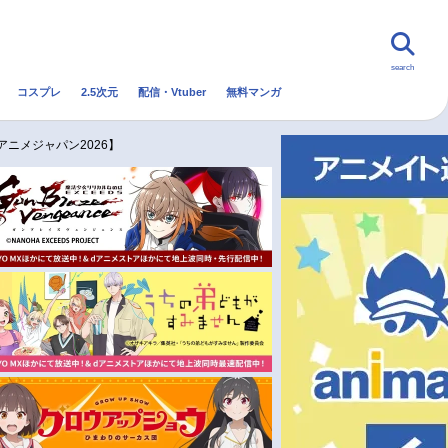
search
コスプレ
2.5次元
配信・Vtuber
無料マンガ
んなの声
グッズ
映画
アニメジャパン2026】
・Vtuber
トレンド
無料マンガ
秋アニメ
冬アニメ