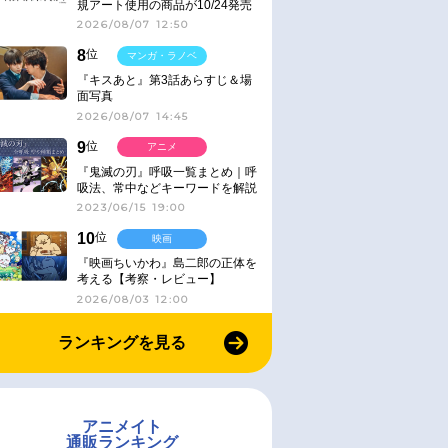
規アート使用の商品が10/24発売
2026/08/07 12:50
8
位
マンガ・ラノベ
『キスあと』第3話あらすじ＆場
面写真
2026/08/07 14:45
9
位
アニメ
『鬼滅の刃』呼吸一覧まとめ｜呼
吸法、常中などキーワードを解説
2023/06/15 19:00
10
位
映画
『映画ちいかわ』島二郎の正体を
考える【考察・レビュー】
2026/08/03 12:00
ランキングを見る
アニメイト
通販ランキング