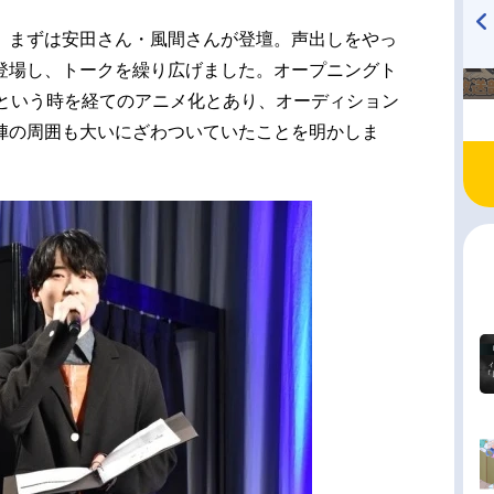
、まずは安田さん・風間さんが登壇。声出しをやっ
TVアニメ『戦隊大失格』
ハイキュー!! 烏野高校放送部!
登場し、トークを繰り広げました。オープニングト
radio 大直会 2nd season
年という時を経てのアニメ化とあり、オーディション
陣の周囲も大いにざわついていたことを明かしま