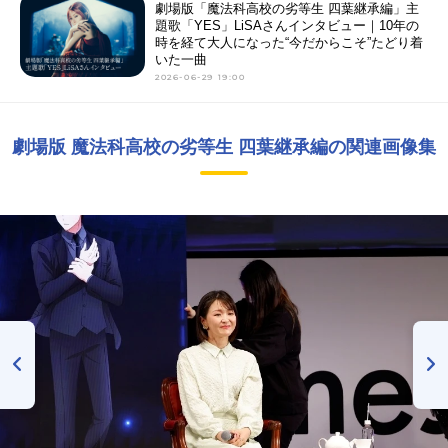
劇場版「魔法科高校の劣等生 四葉継承編」主
題歌「YES」LiSAさんインタビュー｜10年の
時を経て大人になった“今だからこそ”たどり着
いた一曲
2026-06-29 19:00
劇場版 魔法科高校の劣等生 四葉継承編の関連画像集