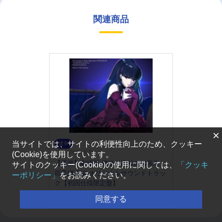
関連商品
×
当サイトでは、サイトの利便性向上のため、クッキー
通常
2026/05/13 発売
(Cookie)を使用しています。
【音楽】劇場版 魔法科高校の劣等生
サイトのクッキー(Cookie)の使用に関しては、
「クッキ
四葉継承編 オリジナルサウンドトラッ
ーポリシー」
をお読みください。
ク【初回仕様限定盤】
￥3,850
同意する