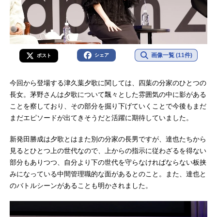
画像一覧 (11件)
シェア
ポスト
今回から登場する津久葉夕歌に関しては、四葉の分家のひとつの
長女。茅野さんは夕歌について飄々とした雰囲気の中に影がある
ことを察しており、その部分を掘り下げていくことで今後もまだ
まだエピソードが出てきそうだと活躍に期待していました。
新発田勝成は夕歌とはまた別の分家の長男ですが、達也たちから
見るとひとつ上の世代なので、上からの指示に従わざるを得ない
部分もありつつ、自分より下の世代を守らなければならない板挟
みになっている中間管理職的な面があるとのこと。また、達也と
のバトルシーンがあることも明かされました。