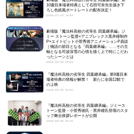
金郷のマハト”の影――。第3期は、
10週目来場者特典として石田可奈先生描き下
ろし色紙風ポートレートの配布決定！
フリーレンたちがこの“黄金郷のマハ
2026-07-07 19:30
ト”と...
劇場版『魔法科高校の劣等生 四葉継承編』ジ
ミー ストーン監督×アニプレックス黒井瞳制作
P×エイトビット小菅秀徳アニメーションP鼎談
｜物語の節目となる『四葉継承編』……その主
軸となる司波深雪の心情を描く上で特にこだわ
ったシーンとは
2026-06-30 19:00
『魔法科高校の劣等生 四葉継承編』第9週目来
場者特典の情報が解禁！ 新たに全国12館で
の上映
2026-06-30 18:30
『魔法科⾼校の劣等⽣ 四葉継承編』ジミース
トーン監督・⼩菅秀徳氏・⿊井瞳氏登壇のスタ
ッフ舞台挨拶レポートが公開
2026-06-30 18:20