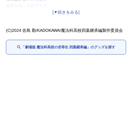
黒羽文弥：
加藤英美里
黒羽亜夜子：
内田真礼
桜井水波：
安野希世乃
堤琴鳴：
若山詩音
(C)2024 佐島 勤/KADOKAWA/魔法科高校四葉継承編製作委員会
堤奏太：
梅田修一朗
「劇場版 魔法科高校の劣等生 四葉継承編」のグッズを探す