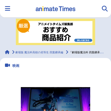
HOME
ランキング
アニメ
声優
ラジオ
みんなの声
グッズ
映画
animateTimes
劇場版 魔法科高校の劣等生 四葉継承編
『劇場版魔法科 四葉継承編』SPステージレポート【AJ2026】
映画
マンガ・ラノベ
ゲーム・アプリ
音楽
コスプレ
2.5次元
配信・Vtuber
トレンド
無料マンガ
最新記事一覧
アニメ記事一覧
声優記事一覧