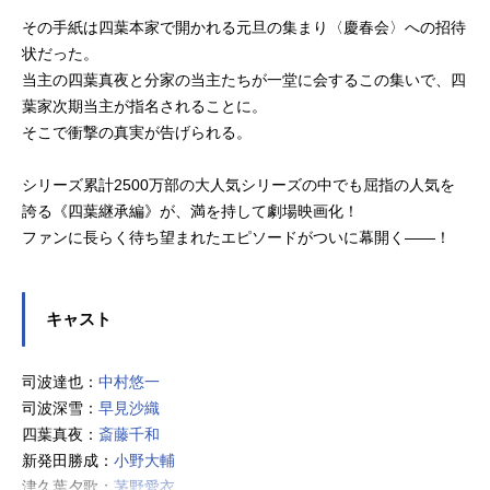
その手紙は四葉本家で開かれる元旦の集まり〈慶春会〉への招待
状だった。
当主の四葉真夜と分家の当主たちが一堂に会するこの集いで、四
葉家次期当主が指名されることに。
そこで衝撃の真実が告げられる。
シリーズ累計2500万部の大人気シリーズの中でも屈指の人気を
誇る《四葉継承編》が、満を持して劇場映画化！
ファンに長らく待ち望まれたエピソードがついに幕開く――！
キャスト
司波達也：
中村悠一
司波深雪：
早見沙織
四葉真夜：
斎藤千和
新発田勝成：
小野大輔
津久葉夕歌：
茅野愛衣