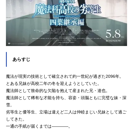
あらすじ
魔法が現実の技術として確立されて約一世紀が過ぎた2096年。
とある兄妹が高校二年の冬を迎えようとしていた。
魔法師として致命的な欠陥を抱えて産まれた兄・達也。
魔法師として稀有な才能を持ち、容姿・頭脳ともに完璧な妹・深
雪。
劣等生と優等生、立場は違えど二人は仲睦まじい兄妹として過ご
してきた。
一通の手紙が届くまでは――――。