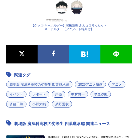
28年のアニメジャパンは大阪で開
催！2026年3月28日（土）・29日
（日）に開催されている世界最大級
【グッズ-キーホルダー】呪術廻戦 ふわコロりんセット
のアニメイベント「AnimeJapan202
キーホルダー【アニメイト特典付】
6」。この度、一般社団法人アニメジ
ャパンより、「AnimeJapan2027」
および「AnimeJapan2028」を東京
から開催地を移し、大阪にて開催さ
れることが発表されました。【レポ
ート動画】『劇場版ご注文はうさぎ
ですか？』レポート動画【続編・新
関連タグ
シリーズ放送＆制作決定】『葬送の
劇場版 魔法科高校の劣等生 四葉継承編
2026アニメ映画
アニメ
フリーレン』第3期【黄金郷編】202
7年10月放送第2期の最終回のラスト
イベント
レポート
声優
中村悠一
早見沙織
シーンで映し出されたのが、第1期の
斎藤千和
小野大輔
茅野愛衣
【一級魔法使い試験編】で大きな存
在感を見せた一級魔法使いデンケン
が、黄金と化した自身の故郷を遠く
劇場版 魔法科高校の劣等生 四葉継承編 関連ニュース
から見つめる姿。そして「最後にし
て最強の七崩賢」と称される魔族“黄
劇場版『魔法科高校の劣等生 四葉継承編』第