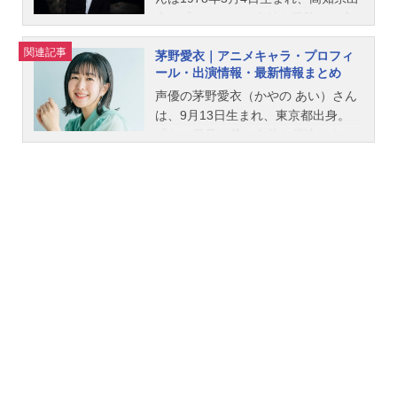
千和新発田勝成：小野大輔津久葉夕
身。『ジョジョの奇妙な冒険』の空
歌：茅野愛衣黒羽文弥：加藤英美里
条承太郎役をはじめ、『おそ松さ
関連記事
茅野愛衣｜アニメキャラ・プロフィ
黒羽亜夜子：内田真礼桜井水波：安
ん』の松野十四松役など、人気作品
ール・出演情報・最新情報まとめ
野希世乃堤琴鳴：若山詩音堤奏太：
の主役キャラクターを多く演じてい
梅田修一朗スタッフ原作：佐島勤
ます。こちらでは、小野大輔さんの
声優の茅野愛衣（かやの あい）さん
（電撃文庫刊）監督：ジミーストー
オススメ記事をご紹介！
は、9月13日生まれ、東京都出身。
ン脚...
『あの日見た花の名前を僕達はまだ
知らない。』の本間芽衣子役をはじ
め、『デリシャスパーティ♡プリキ
ュア』の菓彩あまね／キュアフィナ
ーレ役など、人気作品のキャラクタ
ーを多く演じています。こちらで
は、茅野愛衣さんのプロフィールと
関連記事を紹介します。