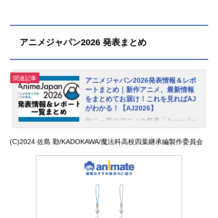
アニメジャパン2026 発表まとめ
関連記事
アニメジャパン2026発表情報＆レポ
ートまとめ｜新作アニメ、最新情報
をまとめてお届け！これを見ればAJ
がわかる！【AJ2026】
年に一度のアニメの祭典「AnimeJap
an2026（アニメジャパン2026）」が
(C)2024 佐島 勤/KADOKAWA/魔法科高校四葉継承編製作委員会
2026年3月28日（土）より開幕！
今年もアニメイトタイムズはAJ2026
を密着取材しています。こちらの記
事では、アニメジャパン2026で発表
された最新情報やレポートを総まと
めでご紹介！記事は都度、更新を行
っておりますので、定期的にチェッ
クしてみてくださいね！2027年、20