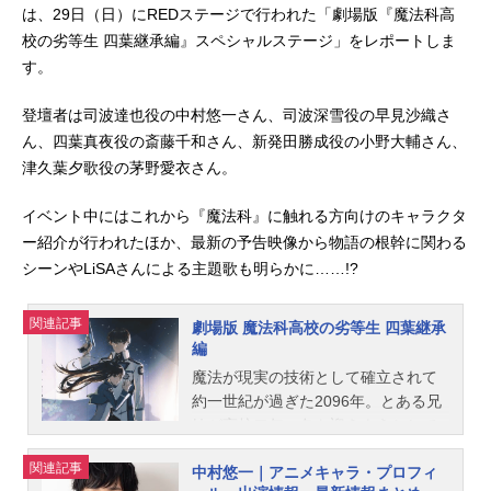
は、29日（日）にREDステージで行われた「劇場版『魔法科高
校の劣等生 四葉継承編』スペシャルステージ」をレポートしま
す。
登壇者は司波達也役の中村悠一さん、司波深雪役の早見沙織さ
ん、四葉真夜役の斎藤千和さん、新発田勝成役の小野大輔さん、
津久葉夕歌役の茅野愛衣さん。
イベント中にはこれから『魔法科』に触れる方向けのキャラクタ
ー紹介が行われたほか、最新の予告映像から物語の根幹に関わる
シーンやLiSAさんによる主題歌も明らかに……!?
関連記事
劇場版 魔法科高校の劣等生 四葉継承
編
魔法が現実の技術として確立されて
約一世紀が過ぎた2096年。とある兄
妹が高校二年の冬を迎えようとして
いた。魔法師として致命的な欠陥を
関連記事
中村悠一｜アニメキャラ・プロフィ
抱えて産まれた兄・達也。魔法師と