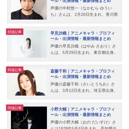
ール・出演情報・最新情報まとめ
して稀有な才能を持ち、容姿・頭脳
ともに完璧な妹・深雪。劣等生と優
声優の中村悠一（なかむら ゆうい
等生、立場は違えど二人は仲睦まじ
ち）さんは、2月20日生まれ、香川県
い兄妹として過ごしてきた。一通の
出身。『おそ松さん』の松野カラ松
手紙が届くまでは――――。その手
役をはじめ、『呪術廻戦』の五条悟
関連記事
早見沙織｜アニメキャラ・プロフィ
紙は四葉本家で開かれる元旦の集ま
役など、人気作品のキャラクターを
ール・出演情報・最新情報まとめ
り〈慶春会〉への招待状だった。当
多く演じています。こちらでは、中
主の四葉真夜と分家の当主たちが一
村悠一さんのオススメ記事をご紹
声優の早見沙織（はやみ さおり）さ
堂に会するこの集いで、四葉家次期
介！
んは、5月29日生まれ、東京都出身。
当主が指名されることに。そこで衝
『SPY×FAMILY』のヨル・フォージ
撃の真実が告げられる。シリーズ累
ャー役をはじめ、『鬼滅の刃』の胡
関連記事
斎藤千和｜アニメキャラ・プロフィ
計2500万部の大人気シリーズの中で
蝶しのぶ役など、人気作品のキャラ
ール・出演情報・最新情報まとめ
も屈指の人気を誇る《四葉継承編》
クターを多く演じています。こちら
が、満を持して劇場映画化！ファン
では、早見沙織さんのオススメ記事
声優の斎藤千和（さいとうちわ）さ
に長らく待ち望まれたエピソードが
をご紹介！
んは、3月12日生まれ、埼玉県出身。
ついに幕開く――！作品名劇場版魔
『〈物語〉シリーズ』の戦場ヶ原ひ
法科高校の劣等生四葉継承編放送形
たぎ役をはじめ、『魔法少女まどか
関連記事
小野大輔｜アニメキャラ・プロフィ
態劇場版アニメシリーズ魔法科高校
☆マギカ』の暁美ほむら役など、人
ール・出演情報・最新情報まとめ
の劣等生スケジュール2026年5月8日
気作品のキャラクターを多く演じて
（金）キャスト司波達也：中村悠一
います。こちらでは、斎藤千和さん
声優の小野大輔（おの だいすけ）さ
司波深雪：早見沙織四葉真夜：斎藤
のオススメ記事をご紹介！
んは1978年5月4日生まれ、高知県出