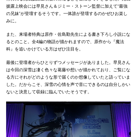
披露上映会には早見さん＆ジミー・ストーン監督に加えて“最強
の兄妹”が登壇するそうです。一体誰が登壇するのかぜひお楽し
みに。
また、来場者特典は原作・佐島勤先生による書き下ろし小説にな
るとのこと。全4編の物語が描かれますので、原作から『魔法
科』を追いかけている方はぜひ注目を。
最後に登壇者からひとりずつメッセージがありました。早見さん
は今回の深雪は凄く色々な葛藤や想いが描かれており、ご覧にな
る方にそれがどのような形で届くのか想像していたと語っていま
した。だからこそ、深雪の心情を声で音にできるのは自分しかい
ないと決意して収録に臨んでいたそうです。