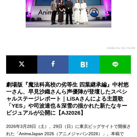
アニメ映画一覧
実写化映画一覧
今期アニメ曜日別一覧
春アニメ
夏アニメ
2026-04-04 19:00
秋アニメ
冬アニメ
男性声優/女性声優一覧
FOLLOW US
劇場版『魔法科高校の劣等生 四葉継承編』中村悠
一さん、早見沙織さんら声優陣が登壇したスペシ
ャルステージレポート｜LiSAさんによる主題歌
「YES」や司波達也＆深雪の描かれた新たなキー
ビジュアルが公開に【AJ2026】
2026年3月28日（土）、29日（日）に東京ビッグサイトで開催さ
れた「AnimeJapan 2026（アニメジャパン2026）」。本稿で