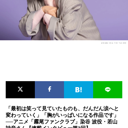
アニメ映画一覧
実写化映画一覧
今期アニメ曜日別一覧
春アニメ
夏アニメ
2026-04-10 12:00
秋アニメ
冬アニメ
男性声優/女性声優一覧
FOLLOW US
「最初は笑って見ていたものも、だんだん涙へと
変わっていく」「胸がいっぱいになる作品です」
──アニメ「霧尾ファンクラブ」染谷 波役・若山