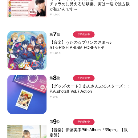
チャラめに見える幼馴染、実は一途で独占欲
が強いんです～
￥1,100
7
第
位
予約受付中
【音楽】うたの☆プリンスさまっ♪
ST☆RISH PRISM FOREVER!
￥1,650
8
第
位
予約受付中
【グッズ-カード】あんさんぶるスターズ！！
P.A.shots!! Vol.7 Action
￥275
9
第
位
予約受付中
【音楽】伊藤美来/5th Album『39rpm』【限
定盤】