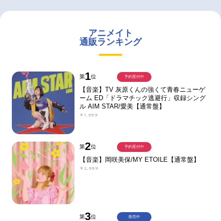
アニメイト
通販ランキング
1
第
位
予約受付中
【音楽】TV 灰原くんの強くて青春ニューゲ
ーム ED「ドラマチック逃避行」収録シング
ル AIM STAR/愛美【通常盤】
￥1,999
2
第
位
予約受付中
【音楽】岡咲美保/MY ETOILE【通常盤】
￥2,999
3
第
位
発売中