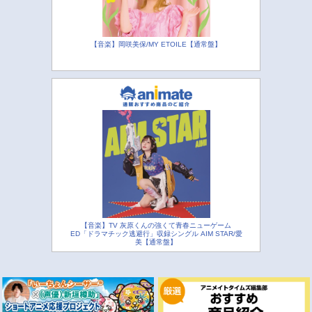
【音楽】岡咲美保/MY ETOILE【通常盤】
【音楽】TV 灰原くんの強くて青春ニューゲーム
ED「ドラマチック逃避行」収録シングル AIM STAR/愛
美【通常盤】