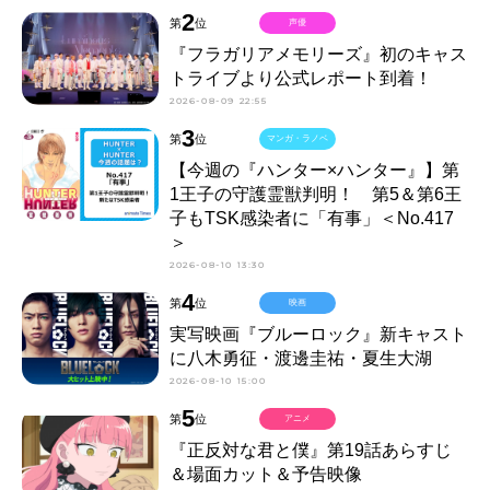
2
第
位
声優
『フラガリアメモリーズ』初のキャス
トライブより公式レポート到着！
2026-08-09 22:55
3
第
位
マンガ・ラノベ
【今週の『ハンター×ハンター』】第
1王子の守護霊獣判明！ 第5＆第6王
子もTSK感染者に「有事」＜No.417
＞
2026-08-10 13:30
4
第
位
映画
実写映画『ブルーロック』新キャスト
に八木勇征・渡邊圭祐・夏生大湖
2026-08-10 15:00
5
第
位
アニメ
『正反対な君と僕』第19話あらすじ
＆場面カット＆予告映像