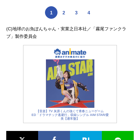
1
2
3
4
(C)地球のお魚ぽんちゃん・実業之日本社／「霧尾ファンクラ
ブ」製作委員会
【音楽】TV 灰原くんの強くて青春ニューゲーム
ED「ドラマチック逃避行」収録シングル AIM STAR/愛
美【通常盤】