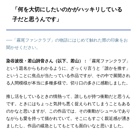
祖父：立木文彦望の母：能登麻美子
「何を大切にしたいのかがハッキリしている
店長：小西克幸小学生の霧尾：日笠
陽子望：華成結結愛：芹澤優チゲ
子だと思うんです」
兄：興津和幸デカ長：白井悠介橋
本：高木渉スタッフ原作：地球のお
魚ぽんちゃん「霧尾ファンクラブ」
──「霧尾ファンクラブ」の物語にはじめて触れた際の印象をお
（リュエルコミックス／実業之日本
聞かせください。
社刊）監督：外山草シリーズ構成・
脚本：皐月彩アニメーションキャラ
染谷波役・若山詩音さん（以下、若山）：
「霧尾ファンクラブ」
クターデ...
という題名からもわかるように、ざっくり言うと「誰かを推す」
ということに焦点が当たっている作品ですが、その中で展開され
る人間模様が本当に多種多様で。切り口の多さに感動しました。
推し活をしているときの情熱って、誰しもが持つ衝動だと思うん
です。ときにはちょっと気持ち悪く捉えられてしまうこともある
のかなと思いますが、この作品では、その衝動がシュールであり
ながらも愛を持って描かれていて。そこにもすごく親近感が湧き
ましたし、作品の緩急としてもとても面白いなと思いました。