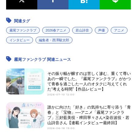
関連タグ
霧尾ファンクラブ
2026春アニメ
若山詩音
声優
アニメ
インタビュー
編集者・西澤駿太郎
霧尾ファンクラブ 関連ニュース
その振り幅が醸すのは苦しく滲む、重くて尊い
あの一瞬でした。『霧尾ファンクラブ』がかつ
て青春を過ごした一人のオタクに与えてくれ
た“考える時間”【作品レビュー】
2026-07-10 12:00
誰かに向けた「好き」の気持ちに寄り添う「青
春」と「宝物」──アニメ「霧尾ファンクラ
ブ」三好藍美役・稗田寧々さん×染谷波役・若
山詩音さん【連載インタビュー最終回】
2026-06-18 19:00