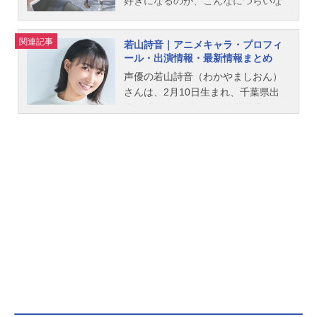
好きになるのが、こんなにつらいな
んて。大好きだよ、霧尾くん。霧尾
くんとハンバーガー食べたい。霧尾
関連記事
若山詩音｜アニメキャラ・プロフィ
くんと相合傘したい。霧尾くんとお
ール・出演情報・最新情報まとめ
皿割りまくりたい。霧尾くんと身体
声優の若山詩音（わかやましおん）
中のほくろ探しの旅に出たい。霧尾
さんは、2月10日生まれ、千葉県出
くんと出会った日を国民の祝日にし
身。『ダンダダン』の綾瀬桃役をは
たい。藍美と波、大好きな人の話を
じめ、『リコリス・リコイル』の井
する、2人だけの大切な時間。こんな
ノ上たきな役など、人気作品のキャ
日常が、いつまでも続くと思って
ラクターを多く演じています。こち
た。一方通行な想いの連鎖は、私た
らでは、若山詩音さんのプロフィー
ちの日常を変えていく。作品名霧尾
ルと関連記事を紹介します。
ファンクラブ放送形態TVアニメスケ
ジュール2026年4月2日（木）～2026
年6月18日（木）MBS/TBS系28局“ス
ーパーアニメイズムTURBO”枠にて
話数全12話キャスト三好藍美：稗田
寧々染谷波：若山詩音霧尾賢：梶原
岳人満田充：広瀬裕也桃瀬隼斗：小
笠原仁村岡皐月：伊藤彩沙田代星
羅：和泉風花教師：杉田智和藍美の