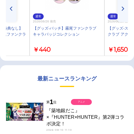
通常
通常
2026/06/26 発売
2026/06/26 発売
)・特典なし】
【グッズ-バッチ】霧尾ファンクラブ
【グッズ-スタ
メ『霧尾ファンクラ
キャラバッジコレクション
クラブ アクリ
￥440
￥1,650
最新ニュースランキング
1
第
位
アニメ
『築地銀だこ』
×『HUNTER×HUNTER』第2弾コラ
ボ決定！
2026-08-10 11:10