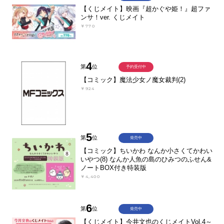
【くじメイト】映画『超かぐや姫！』超ファ
ンサ！ver. くじメイト
￥770
4
第
位
予約受付中
【コミック】魔法少女ノ魔女裁判(2)
￥924
5
第
位
発売中
【コミック】ちいかわ なんか小さくてかわい
いやつ(8) なんか人魚の島のひみつのふせん&
ノートBOX付き特装版
￥4,400
6
第
位
発売中
【くじメイト】今井文也のくじメイトVol.4～