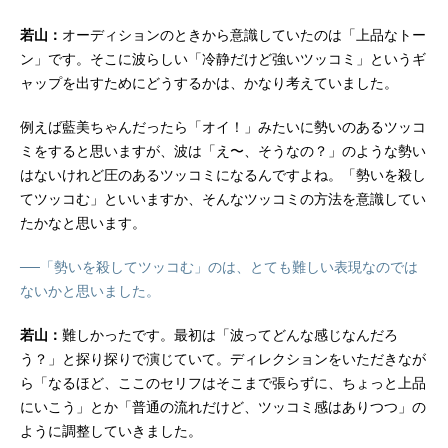
若山：
オーディションのときから意識していたのは「上品なトー
ン」です。そこに波らしい「冷静だけど強いツッコミ」というギ
ャップを出すためにどうするかは、かなり考えていました。
例えば藍美ちゃんだったら「オイ！」みたいに勢いのあるツッコ
ミをすると思いますが、波は「え〜、そうなの？」のような勢い
はないけれど圧のあるツッコミになるんですよね。「勢いを殺し
てツッコむ」といいますか、そんなツッコミの方法を意識してい
たかなと思います。
──「勢いを殺してツッコむ」のは、とても難しい表現なのでは
ないかと思いました。
若山：
難しかったです。最初は「波ってどんな感じなんだろ
う？」と探り探りで演じていて。ディレクションをいただきなが
ら「なるほど、ここのセリフはそこまで張らずに、ちょっと上品
にいこう」とか「普通の流れだけど、ツッコミ感はありつつ」の
ように調整していきました。