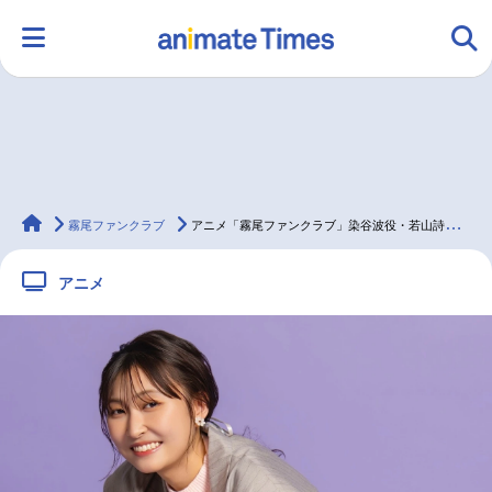
HOME
ランキング
アニメ
声優
animateTimes
ラジオ
みんなの声
グッズ
映画
霧尾ファンクラブ
アニメ「霧尾ファンクラブ」染谷波役・若山詩音【連載インタビュー第3回】
アニメ
マンガ・ラノベ
ゲーム・アプリ
音楽
コスプレ
2.5次元
配信・Vtuber
トレンド
無料マンガ
最新記事一覧
アニメ記事一覧
声優記事一覧