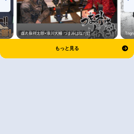
森久保祥太郎×浪川大輔 つまみは塩だけ
Tri
もっと見る