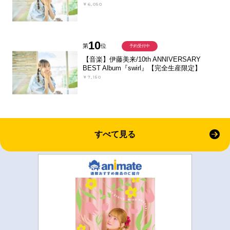
￥6,050
10
第
位
予約受付中
【音楽】伊藤美来/10th ANNIVERSARY
BEST Album『swirl』【完全生産限定】
￥7,150
すべて見る