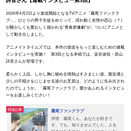
詩音さん【連載インタビュー第3回】
2026年4月2日より放送開始となるTVアニメ「霧尾ファンクラ
ブ」。ひとりの男子生徒をめぐって、揺れ動く友情や恋心（？）
が騒がしくも愛おしく描かれる“青春群像劇”が、ついにアニメと
して動き出しました。
アニメイトタイムズでは、本作の放送をもっと楽しむための連載
インタビューを実施！ 第3回となる本稿では、染谷波役・若山
詩音さんが登場です。
柔らかく上品、しかし胸に秘める情熱はすさまじい波。親近感と
少しの不穏さをにじませる波のお芝居は、どのように生み出され
たのでしょうか。「霧尾ファンクラブ」愛があふれるインタビュ
ーをお楽しみください！
関連記事
霧尾ファンクラブ
拝啓 霧尾くん、あなたが好きで
す。でも、知りませんでした。人を