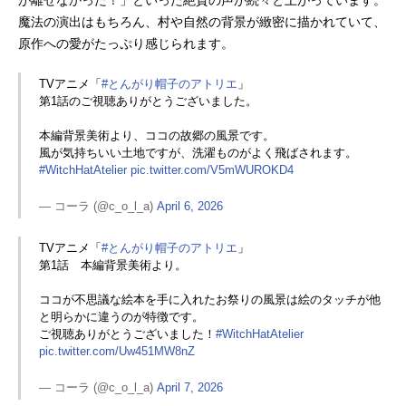
が離せなかった！」といった絶賛の声が続々と上がっています。
年4月6日（月）～2026年6月29日
魔法の演出はもちろん、村や自然の背景が緻密に描かれていて、
（月）TOKYOMXほか話数全13話キ
原作への愛がたっぷり感じられます。
ャストココ：本村玲奈キーフリー：
花江夏樹アガット：山村響テティ
TVアニメ「
#とんがり帽子のアトリエ
」
ア：陽木くる...
第1話のご視聴ありがとうございました。
本編背景美術より、ココの故郷の風景です。
風が気持ちいい土地ですが、洗濯ものがよく飛ばされます。
#WitchHatAtelier
pic.twitter.com/V5mWUROKD4
— コーラ (@c_o_l_a)
April 6, 2026
TVアニメ「
#とんがり帽子のアトリエ
」
第1話 本編背景美術より。
ココが不思議な絵本を手に入れたお祭りの風景は絵のタッチが他
と明らかに違うのが特徴です。
ご視聴ありがとうございました！
#WitchHatAtelier
pic.twitter.com/Uw451MW8nZ
— コーラ (@c_o_l_a)
April 7, 2026