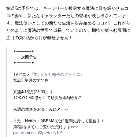
第2話の予告では、キーフリーが披露する魔法に目を輝かせるコ
コの姿や、新たなキャラクターたちの登場が映し出されていま
す。魔法使いとしての新たな生活を歩み始めるココが、これから
どのように魔法の世界で成長していくのか。期待が膨らむ展開に
注目の第2話から目が離せません！
✦━━━━━━✦
次回予告
✦━━━━━━✦
TVアニメ「
#とんがり帽子のアトリエ
」
第2話 草原の学び舎
来週4/13(月)23:00より、
TOKYO MXほかにて順次放送&配信🪄
来週の放送をお楽しみに🪶˖ ࣪ ⊹
また、Netflix・ABEMAでは1週間先行して配信中！
第2話をすぐにご覧いただけます👀✨…
pic.twitter.com/2pbRoeN1iP