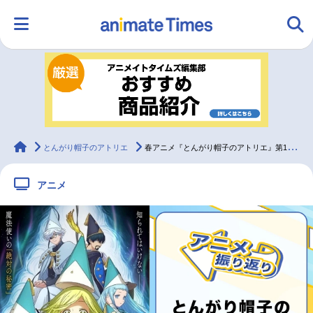
HOME
ランキング
アニメ
声優
ラジオ
みんなの声
グッズ
映画
animateTimes
とんがり帽子のアトリエ
春アニメ『とんがり帽子のアトリエ』第1話「はじまりの魔法」振り返り｜魔法に隠された“絶対の秘密”とは一体何なのか……？
アニメ
マンガ・ラノベ
ゲーム・アプリ
音楽
コスプレ
2.5次元
配信・Vtuber
トレンド
無料マンガ
最新記事一覧
アニメ記事一覧
声優記事一覧