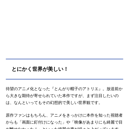
暮らす少女・ココは、それでも幼い
頃から魔法使いへの憧れを抱き続け
ていた。ある日、村を訪れた魔法使
いの青年・キーフリーが魔法を使う
ところを覗き見てしまい、大きな秘
密を知ることになる。それは、特別
な道具で魔法陣を描けば、本当は誰
にでも魔法が使えるという、魔法使
い達が隠した「絶対の秘密」だった
――。壮麗で幻想的な世界の裏に影
を落とす、大人達が口を閉ざした魔
とにかく世界が美しい！
法の歴史。「知らざる者（ふつうの
子）」として生まれ、キーフリーの
弟子として魔法を学ぶことになった
待望のアニメ化となった『とんがり帽子のアトリエ』。放送前か
ココは、アトリエの仲間と共に探求
ら大きな期待が寄せられていた本作ですが、まず注目したいの
と成長を重ねていく中で、秘密多き
は、なんといってもその幻想的で美しい世界観です。
魔法使いの世界へと足を踏み入れて
いく。――これは、絶望を知り、希
原作ファンはもちろん、アニメをきっかけに本作を知った視聴者
望へと手を伸ばす、子供たちの物
語。作品名とんがり帽子のアトリエ
からも「画面に釘付けになった」や「映像があまりにも綺麗で目
放送形態TVアニメスケジュール2026