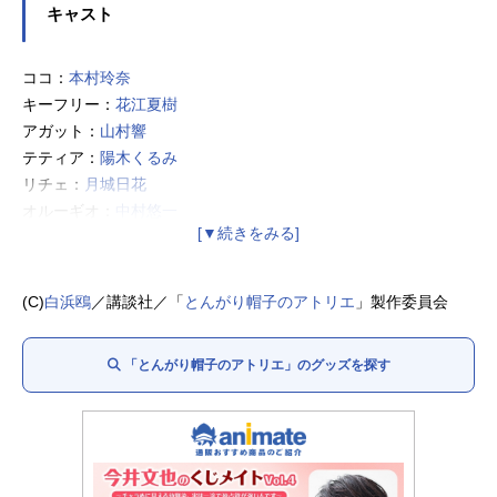
キャスト
ココ：
本村玲奈
キーフリー：
花江夏樹
アガット：
山村響
テティア：
陽木くるみ
リチェ：
月城日花
オルーギオ：
中村悠一
アライラ：
三石琴乃
ユイニィ：
石橋陽彩
タータ：
田村睦心
(C)
白浜鴎
／講談社／「
とんがり帽子のアトリエ
」製作委員会
ノルノア：
安原義人
イースヒース：
諏訪部順一
「とんがり帽子のアトリエ」のグッズを探す
ウトウィン：
笠間淳
ガルガ：
安元洋貴
ルルシィ：
石川由依
ダグダ：
小西克幸
クスタス：
熊谷俊輝