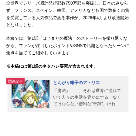
全世界でシリーズ累計発行部数750万部を突破し、日本のみなら
ず、フランス、スペイン、韓国、アメリカなど各国で数多くの賞
を受賞している人気作品である本作が、2026年4月より放送開始
となりました。
本稿では、第1話「はじまりの魔法」のストーリーを振り返りな
がら、ファンが注目したポイントやSNSで話題となったシーンに
焦点を当ててご紹介していきます！
※本稿には第1話のネタバレ要素が含まれます。
関連記事
とんがり帽子のアトリエ
「魔法」――、それは世界に溢れて
いて人々の生活を豊かにする、なく
てはならない便利な“奇跡”。けれ
ど、“魔法をかけることが出来るのは
魔法使いだけ”。魔法をかける瞬間を
見てはならないのがこの世界の掟。
小さな村で母親の手伝いをしながら