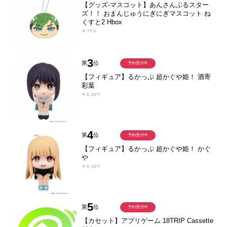
【グッズ-マスコット】あんさんぶるスター
ズ！！ おまんじゅうにぎにぎマスコット ね
くすと2 Hbox
￥770
3
第
位
予約受付中
【フィギュア】るかっぷ 超かぐや姫！ 酒寄
彩葉
￥3,927
4
第
位
予約受付中
【フィギュア】るかっぷ 超かぐや姫！ かぐ
や
￥3,927
5
第
位
予約受付中
【カセット】アプリゲーム 18TRIP Cassette