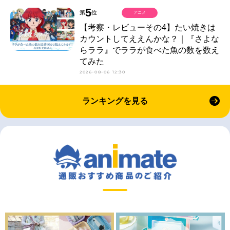
5
第
位
アニメ
【考察・レビューその4】たい焼きは
カウントしてええんかな？｜『さよな
らララ』でララが食べた魚の数を数え
てみた
2026-08-06 12:30
ランキングを見る