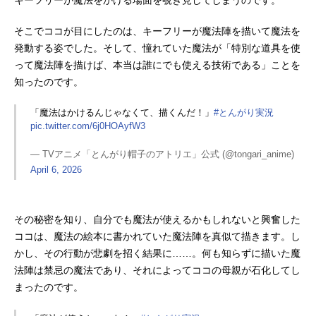
そこでココが目にしたのは、キーフリーが魔法陣を描いて魔法を
発動する姿でした。そして、憧れていた魔法が「特別な道具を使
って魔法陣を描けば、本当は誰にでも使える技術である」ことを
知ったのです。
「魔法はかけるんじゃなくて、描くんだ！」
#とんがり実況
pic.twitter.com/6j0HOAyfW3
— TVアニメ「とんがり帽子のアトリエ」公式 (@tongari_anime)
April 6, 2026
その秘密を知り、自分でも魔法が使えるかもしれないと興奮した
ココは、魔法の絵本に書かれていた魔法陣を真似て描きます。し
かし、その行動が悲劇を招く結果に……。何も知らずに描いた魔
法陣は禁忌の魔法であり、それによってココの母親が石化してし
まったのです。