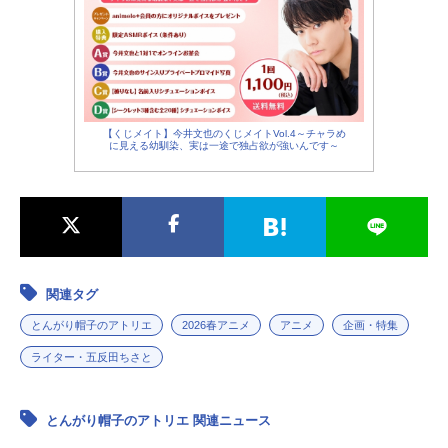
フデムシ：
久野美咲
イグイーン：
斎賀みつき
ササラン：
中尾隆聖
【くじメイト】今井文也のくじメイトVol.4～チャラめ
に見える幼馴染、実は一途で独占欲が強いんです～
関連タグ
とんがり帽子のアトリエ
2026春アニメ
アニメ
企画・特集
ライター・五反田ちさと
とんがり帽子のアトリエ 関連ニュース