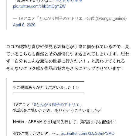
「魔法っていうのは…」
#とんがり実況
pic.twitter.com/chk3mOgYZW
— TVアニメ「とんがり帽子のアトリエ」公式 (@tongari_anime)
April 6, 2026
ココの純粋な喜びや夢見る気持ちが丁寧に描かれているので、見
ているこちらも自然とその感情に引き込まれてしまいます。思わ
ず「自分もこんな魔法の世界に行きたい！」と思わせてくれる、
そんなワクワク感が作品の魅力をさらにアップさせています！
━━━━━━━━━━━━━━━━━━
✨ご視聴ありがとうございました！✨
━━━━━━━━━━━━━━━━━━
TVアニメ「
#とんがり帽子のアトリエ
」
第1話をご覧いただき、ありがとうございました🪄
Netflix・ABEMAでは1週間先行して、第2話までを配信中！
ぜひご覧ください🪶˖ ࣪ ⊹…
pic.twitter.com/XBzSJmPSAO