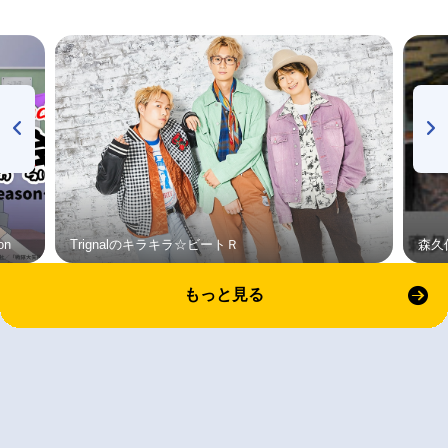
on
Trignalのキラキラ☆ビートＲ
森久
もっと見る