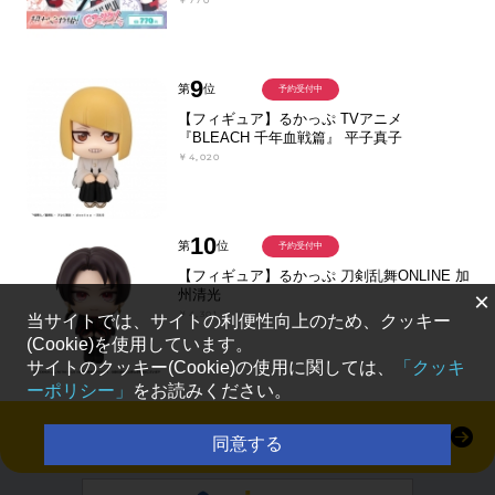
9
第
位
予約受付中
【フィギュア】るかっぷ TVアニメ
『BLEACH 千年血戦篇』 平子真子
￥4,020
10
第
位
予約受付中
【フィギュア】るかっぷ 刀剣乱舞ONLINE 加
州清光
×
￥4,301
当サイトでは、サイトの利便性向上のため、クッキー
(Cookie)を使用しています。
サイトのクッキー(Cookie)の使用に関しては、
「クッキ
ーポリシー」
をお読みください。
すべて見る
同意する