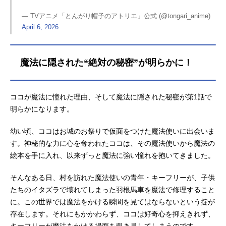
— TVアニメ「とんがり帽子のアトリエ」公式 (@tongari_anime)
April 6, 2026
魔法に隠された“絶対の秘密”が明らかに！
ココが魔法に憧れた理由、そして魔法に隠された秘密が第1話で
明らかになります。
幼い頃、ココはお城のお祭りで仮面をつけた魔法使いに出会いま
す。神秘的な力に心を奪われたココは、その魔法使いから魔法の
絵本を手に入れ、以来ずっと魔法に強い憧れを抱いてきました。
そんなある日、村を訪れた魔法使いの青年・キーフリーが、子供
たちのイタズラで壊れてしまった羽根馬車を魔法で修理すること
に。この世界では魔法をかける瞬間を見てはならないという掟が
存在します。それにもかかわらず、ココは好奇心を抑えきれず、
キーフリーが魔法をかける場面を覗き見してしまうのです。