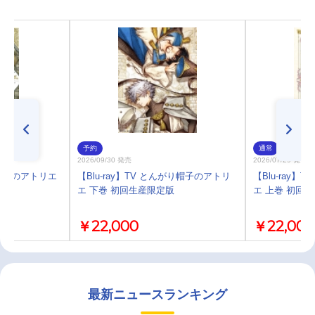
予約
通常
2026/09/30 発売
2026/07/29 発売
帽子のアトリエ
【Blu-ray】TV とんがり帽子のアトリ
【Blu-ray
エ 下巻 初回生産限定版
エ 上巻 初回
￥22,000
￥22,000
最新ニュースランキング