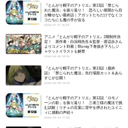
『とんがり帽子のアトリエ』第13話「禁じら
れた魔法」を振り返り！ 恐ろしい展開から目
が離せない最終話｜アガットたちだけでなくコ
コたちにも魔の手が迫る
2026-07-01 16:30
アニメ『とんがり帽子のアトリエ』2期制作決
定！ 原作者・白浜鴎先生＆監督・渡辺歩さん
よりコメント到着｜Blu-ray下巻描き下ろしジ
ャケットイラストも解禁
2026-06-29 23:30
『とんがり帽子のアトリエ』第13話（最終
話）「禁じられた魔法」先行場面カット＆あら
すじが公開！
2026-06-26 18:00
『とんがり帽子のアトリエ』第12話「ロモノ
ーンの影」を振り返り！ 三者三様の魔法で挑
む試験｜リチェの言葉に背中を押されたユイニ
ィに感動の声続々
2026-06-24 17:30