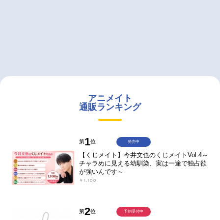
アニメイト
通販ランキング
1
第
位
発売中
【くじメイト】今井文也のくじメイトVol.4～
チャラめに見える幼馴染、実は一途で独占欲
が強いんです～
￥1,100
2
第
位
予約受付中