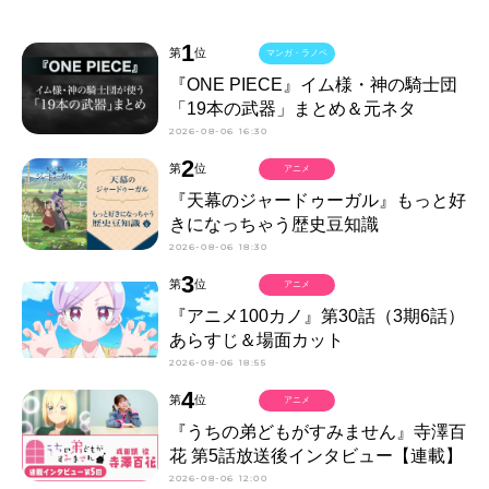
1
第
位
マンガ・ラノベ
『ONE PIECE』イム様・神の騎士団
「19本の武器」まとめ＆元ネタ
2026-08-06 16:30
2
第
位
アニメ
『天幕のジャードゥーガル』もっと好
きになっちゃう歴史豆知識
2026-08-06 18:30
3
第
位
アニメ
『アニメ100カノ』第30話（3期6話）
あらすじ＆場面カット
2026-08-06 18:55
4
第
位
アニメ
『うちの弟どもがすみません』寺澤百
花 第5話放送後インタビュー【連載】
2026-08-06 12:00