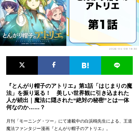
アニメ映画一覧
実写化映画一覧
今期アニメ曜日別一覧
春アニメ
夏アニメ
2026-04-08 18:30
秋アニメ
冬アニメ
男性声優/女性声優一覧
FOLLOW US
『とんがり帽子のアトリエ』第1話「はじまりの魔
法」を振り返る！ 美しい世界観に引き込まれた
人が続出｜魔法に隠された“絶対の秘密”とは一体
何なのか……？
月刊「モーニング・ツー」にて連載中の白浜鴎先生による、王道
魔法ファンタジー漫画『とんがり帽子のアトリエ』。