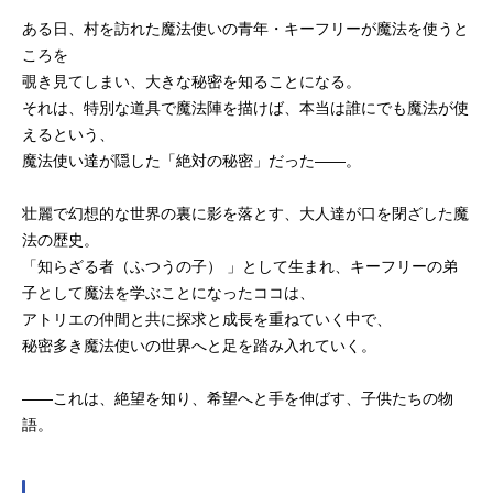
ある日、村を訪れた魔法使いの青年・キーフリーが魔法を使うと
ころを
覗き見てしまい、大きな秘密を知ることになる。
それは、特別な道具で魔法陣を描けば、本当は誰にでも魔法が使
えるという、
魔法使い達が隠した「絶対の秘密」だった――。
壮麗で幻想的な世界の裏に影を落とす、大人達が口を閉ざした魔
法の歴史。
「知らざる者（ふつうの子） 」として生まれ、キーフリーの弟
子として魔法を学ぶことになったココは、
アトリエの仲間と共に探求と成長を重ねていく中で、
秘密多き魔法使いの世界へと足を踏み入れていく。
――これは、絶望を知り、希望へと手を伸ばす、子供たちの物
語。