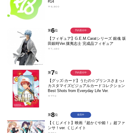
#14
￥8,800
6
第
位
予約受付中
【フィギュア】G.E.M.Caratシリーズ 銀魂 坂
田銀時Ver.攘夷志士 完成品フィギュア
￥7,480
7
第
位
予約受付中
【グッズ-カード】うたの☆プリンスさまっ♪
カスタマイズビジュアルカードコレクション
Best Shots from Everyday Life Ver.
￥770
8
第
位
発売中
【くじメイト】映画『超かぐや姫！』超ファ
ンサ！ver. くじメイト
￥770