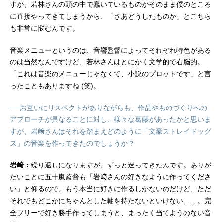
すが、若林さんの頭の中で蠢いているものがそのまま僕のところ
に直接やってきてしまうから、「さあどうしたものか」とこちら
も非常に悩むんです。
音楽メニューというのは、音響監督によってそれぞれ特色がある
のは当然なんですけど、若林さんはとにかく文学的で右脳的。
「これは音楽のメニューじゃなくて、小説のプロットです」と言
ったこともありますね (笑)。
──お互いにリスペクトがありながらも、作品やものづくりへの
アプローチが異なることに対し、様々な葛藤があったかと思いま
すが、岩﨑さんはそれを踏まえどのように「文豪ストレイドッグ
ス」の音楽を作ってきたのでしょうか？
岩﨑：
繰り返しになりますが、ずっと迷ってきたんです。ありが
たいことに五十嵐監督も「岩﨑さんの好きなように作ってくださ
い」と仰るので、もう本当に好きに作るしかないのだけど、ただ
それでもどこかにちゃんとした軸を持たないといけない……。完
全フリーで好き勝手作ってしまうと、まったく当てようのない音