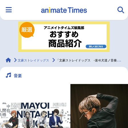
HOME
ランキング
アニメ
声優
ラジオ
みんなの声
グッズ
映画
animateTimes
文豪ストレイドッグス
「文豪ストレイドッグス -迷ヰ犬達ノ音奏-」岩﨑 琢インタビュー
音楽
マンガ・ラノベ
ゲーム・アプリ
音楽
コスプレ
2.5次元
配信・Vtuber
トレンド
無料マンガ
最新記事一覧
アニメ記事一覧
声優記事一覧