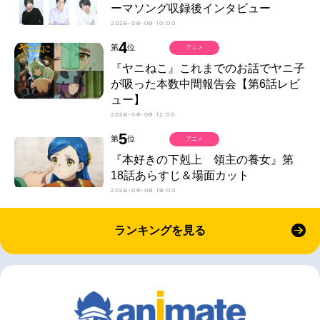
ーマソング収録後インタビュー
2026-08-08 10:00
4
第
位
アニメ
『ヤニねこ』これまでのお話でヤニ子
が吸った本数中間報告会【第6話レビ
ュー】
2026-08-08 12:00
5
第
位
アニメ
『本好きの下剋上 領主の養女』第
18話あらすじ＆場面カット
2026-08-08 18:00
ランキングを見る