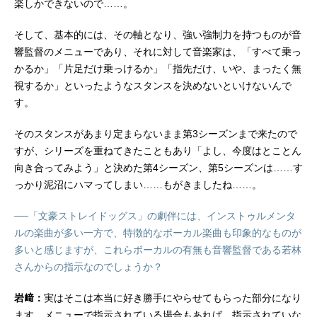
楽しかできないので……。
そして、基本的には、その軸となり、強い強制力を持つものが音
響監督のメニューであり、それに対して音楽家は、「すべて乗っ
かるか」「片足だけ乗っけるか」「指先だけ、いや、まったく無
視するか」といったようなスタンスを決めないといけないんで
す。
そのスタンスがあまり定まらないまま第3シーズンまで来たので
すが、シリーズを重ねてきたこともあり「よし、今度はとことん
向き合ってみよう」と決めた第4シーズン、第5シーズンは……す
っかり泥沼にハマってしまい……もがきましたね……。
──「文豪ストレイドッグス」の劇伴には、インストゥルメンタ
ルの楽曲が多い一方で、特徴的なボーカル楽曲も印象的なものが
多いと感じますが、これらボーカルの有無も音響監督である若林
さんからの指示なのでしょうか？
岩﨑：
実はそこは本当に好き勝手にやらせてもらった部分になり
ます。メニューで指示されている場合もあれば、指示されていな