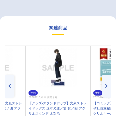
関連商品
予約
予約
2026年10月 中 発売予定
2026/09/04 発売
プ】文豪ストレ
【グッズ-スタンドポップ】文豪ストレ
【コミック】文
 其ノ四 アク
イドッグス 迷ヰ犬達ノ宴 其ノ四 アク
偵社設立秘話(
リルスタンド 太宰治
クリルキーホ