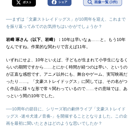
画像一覧 (3件)
シェア
ポスト
──まずは「文豪ストレイドッグス」が10周年を迎え、これまで
を振り返ってみてのお気持ちはいかがでしょうか？
岩﨑 琢さん（以下、岩﨑）：
10年は早いなぁ……と。もう10年
なんですね。作業的な関わりで言えば11年。
いずれにせよ、10年といえば、子どもが生まれて小学生になるく
らいの期間ですから……とにかく時間が経つのは早い、というの
が正直な感想です。アニメ以外にも、舞台やゲーム、実写映画だ
ったり……。「文豪ストレイドッグス」に関しては、その名がつ
く作品に様々な形で常々関わっているので……その意味では、あ
っという間の10年でした。
──10周年の節目に、シリーズ初の劇伴ライブ「文豪ストレイド
ッグス -迷ヰ犬達ノ音奏-」を開催することとなりました。この企
画を最初に聞いたときはどのような思いでしたか？