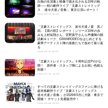
白熱の生演奏と映像で描き出される10年の軌
跡――初の劇伴ライブ「文豪ストレイドッグ
ス -迷ヰ犬達ノ音奏-」東京公演レポート！
2026-06-10 18:00
「文豪ストレイドッグス 迷ヰ犬達ノ宴 其ノ
四」【昼の部】レポート｜シリーズ10年の歩
みを上村祐翔さん、宮野真守さんら声優陣の朗
読劇＆トーク、GRANRODEOをはじめとする
豪華アーティスト陣の楽曲たちで改めて振り返
る
2026-05-15 18:00
『文豪ストレイドッグス』十周年記念PVが公
開！ 原作者・スタッフ陣によるお祝い色紙も
到着！
2026-04-07 22:00
すべての文豪ストレイドッグスファンに捧げる
超本格劇伴ライブ「文豪ストレイドッグス -
迷ヰ犬達ノ音奏-」が2026年5月に大阪・東京で
開催！ チケット先着販売中！
2026-03-28 10:00