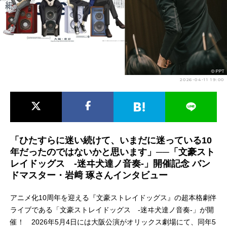
アニメ映画一覧
実写化映画一覧
今期アニメ曜日別一覧
春アニメ
夏アニメ
2026-04-11 19:00
秋アニメ
冬アニメ
男性声優/女性声優一覧
FOLLOW US
「ひたすらに迷い続けて、いまだに迷っている10
年だったのではないかと思います」──「文豪スト
レイドッグス -迷ヰ犬達ノ音奏-」開催記念 バン
ドマスター・岩﨑 琢さんインタビュー
アニメ化10周年を迎える『文豪ストレイドッグス』の超本格劇伴
ライブである「文豪ストレイドッグス -迷ヰ犬達ノ音奏-」が開
催！ 2026年5月4日には大阪公演がオリックス劇場にて、同年5