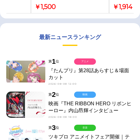
￥1,500
￥1,914
最新ニュースランキング
1
第
位
アニメ
『たんプリ』第28話あらすじ＆場面
カット
2026-08-08 12:00
2
第
位
映画
映画『THE RIBBON HERO リボンヒ
ーロー』内山昂輝インタビュー
2026-08-08 18:00
3
第
位
音楽
ツキプロ アニメイトフェア開催｜テ