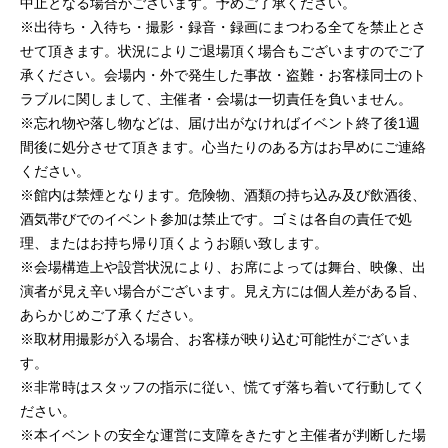
中止となる場合がございます。予めご了承ください。
※出待ち・入待ち・撮影・録音・録画にまつわる全てを禁止とさ
せて頂きます。状況によりご退場頂く場合もございますのでご了
承ください。会場内・外で発生した事故・盗難・お客様同士のト
ラブルに関しまして、主催者・会場は一切責任を負いません。
※忘れ物や落し物などは、届け出がなければイベント終了後1週
間後に処分させて頂きます。心当たりのある方はお早めにご連絡
ください。
※館内は禁煙となります。危険物、酒類の持ち込み及び飲酒後、
酒気帯びでのイベント参加は禁止です。ゴミは各自の責任で処
理、またはお持ち帰り頂くようお願い致します。
※会場構造上や設営状況により、お席によっては舞台、映像、出
演者が見え辛い場合がございます。見え方には個人差がある旨、
あらかじめご了承ください。
※取材用撮影が入る場合、お客様が映り込む可能性がございま
す。
※非常時はスタッフの指示に従い、慌てず落ち着いて行動してく
ださい。
※本イベントの安全な運営に支障をきたすと主催者が判断した場