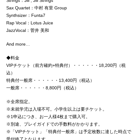
Strings：Jill , Jill Strings
Sax Quartet：中村 有里 Group
Synthsizer：Funta7
Rap Vocal：Lotus Juice
JazzVocal：菅井 美和
And more…
◆料金
VIPチケット（前方確約+特典付）・・・・・・18,200円（税
込）
特典付一般席・・・・・・13,400円（税込）
一般席・・・・・・8,800円（税込）
※全席指定。
※未就学児は入場不可。小学生以上は要チケット。
※1申込につき、お一人様4枚まで購入可。
※別途、プレイガイドでの手数料がかかります。
※「VIPチケット」「特典付一般席」は予定枚数に達した時点で
受付終了となります。