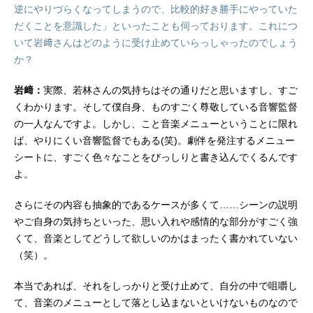
逆にやりづらくなってしまうので、比較的好き勝手にやっていた
だくことを意識した」といったことも伺っております。これにつ
いて岩﨑さんはどのように受け止めていらっしゃったのでしょう
か？
岩﨑：
実際、若林さんの気持ちはその通りだと思いますし、すご
くわかります。そして僕自身、ものすごく尊敬している音響監督
の一人なんですよ。しかし、こと音楽メニューということに限れ
ば、やりにくい音響監督でもある(笑)。劇伴を発注するメニュー
シートに、すごく色々なことをびっしりと書き込んでくるんです
よ。
さらにその内容も抽象的であるケースが多くて……シーンの説明
やご自身の気持ちといった、思い入れや感情的な部分がすごく強
くて、音楽としてどうして欲しいのかはまったく書かれていない
（笑）。
本当であれば、それをしっかりと受け止めて、自分の中で咀嚼し
て、音楽のメニューとして落とし込まないといけないものなので