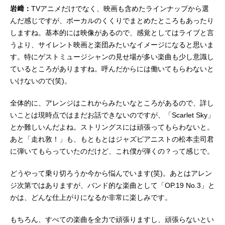
岩﨑：
TVアニメだけでなく、映画も含めたラインナップから選
んだ感じですが、ボーカルのくくりでまとめたところもあったり
しますね。基本的には映像があるので、感覚としてはライブと言
うより、サイレント映画と楽団みたいなイメージになると思いま
す。特にゲストミュージシャンの見せ場が多い楽曲も少し意識し
ているところがありますね。呼んだからには働いてもらわないと
いけないので(笑)。
全体的に、アレンジはこれからみたいなところがあるので、詳し
いことは現時点ではまだお話できないのですが、「Scarlet Sky」
とか難しいんだよね。ストリングスには頑張ってもらわないと。
あと「走れ敦！」も、もともとはジャズピアニストの松本圭司君
に弾いてもらっていたのだけど、これ僕が弾くの？って感じで。
どうやって乗り切ろうか今から悩んでいます(笑)。あとはアレン
ジ次第ではありますが、バンド的な楽曲として「OP.19 No.3」と
かは、どんな仕上がりになるか非常に楽しみです。
もちろん、すべての楽曲を全力で頑張りますし、頑張らないとい