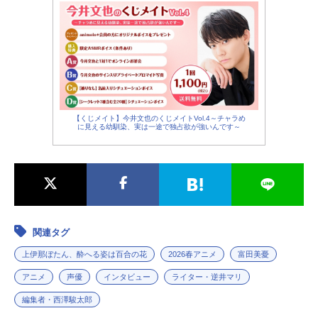
【くじメイト】今井文也のくじメイトVol.4～チャラめ
に見える幼馴染、実は一途で独占欲が強いんです～
関連タグ
上伊那ぼたん、酔へる姿は百合の花
2026春アニメ
富田美憂
アニメ
声優
インタビュー
ライター・逆井マリ
編集者・西澤駿太郎