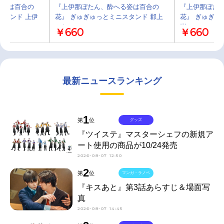
る姿は百合の
『上伊那ぼたん、酔へる姿は百合の
『上伊那ぼた
スタンド 上伊
花』 ぎゅぎゅっとミニスタンド 郡上
花』 ぎゅぎゅ
かなで
嵐
￥660
￥660
最新ニュースランキング
1
第
位
グッズ
『ツイステ』マスターシェフの新規ア
ート使用の商品が10/24発売
2026-08-07 12:50
2
第
位
マンガ・ラノベ
『キスあと』第3話あらすじ＆場面写
真
2026-08-07 14:45