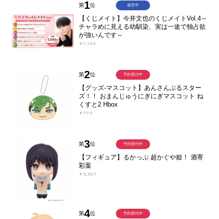
1
第
位
発売中
【くじメイト】今井文也のくじメイトVol.4～
チャラめに見える幼馴染、実は一途で独占欲
が強いんです～
￥1,100
2
第
位
予約受付中
【グッズ-マスコット】あんさんぶるスター
ズ！！ おまんじゅうにぎにぎマスコット ね
くすと2 Hbox
￥770
3
第
位
予約受付中
【フィギュア】るかっぷ 超かぐや姫！ 酒寄
彩葉
￥3,927
4
第
位
予約受付中