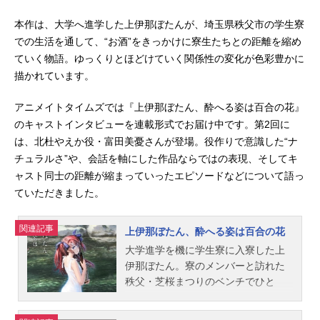
本作は、大学へ進学した上伊那ぼたんが、埼玉県秩父市の学生寮
での生活を通して、“お酒”をきっかけに寮生たちとの距離を縮め
ていく物語。ゆっくりとほどけていく関係性の変化が色彩豊かに
描かれています。
アニメイトタイムズでは『上伊那ぼたん、酔へる姿は百合の花』
のキャストインタビューを連載形式でお届け中です。第2回に
は、北杜やえか役・富田美憂さんが登場。役作りで意識した“ナ
チュラルさ”や、会話を軸にした作品ならではの表現、そしてキ
ャスト同士の距離が縮まっていったエピソードなどについて語っ
ていただきました。
関連記事
上伊那ぼたん、酔へる姿は百合の花
大学進学を機に学生寮に入寮した上
伊那ぼたん。寮のメンバーと訪れた
秩父・芝桜まつりのベンチでひと
り、お酒を飲む寮長・砺波いぶきを
見つける。ぼたんは、ハイボールを