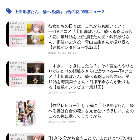
上伊那ぼたん、酔へる姿は百合の花 関連ニュース
彼女たちの日々は、これからも続いていく
──TVアニメ『上伊那ぼたん、酔へる姿は百合
の花』最終話を上伊那ぼたん役・鈴代紗弓さ
ん、砺波いぶき役・青山吉能さんが振り返る
【連載インタビュー第12回】
2026-06-29 18:00
「すき」「すきにしたら？」その言葉のやりと
りがふたりの距離をさらに近づける──TVアニ
メ『上伊那ぼたん、酔へる姿は百合の花』第
11話を寿美菜子さん・河瀬茉希さんが振り返
る【連載インタビュー第11回】
2026-06-22 18:00
【作品レビュー】もう俺に『上伊那ぼたん、酔
へる姿は百合の花』を見せないでほしい、あの
ころの俺に戻ってしまうから
2026-06-18 19:00
“好き”を分かち合うことで、またひとつ思い出