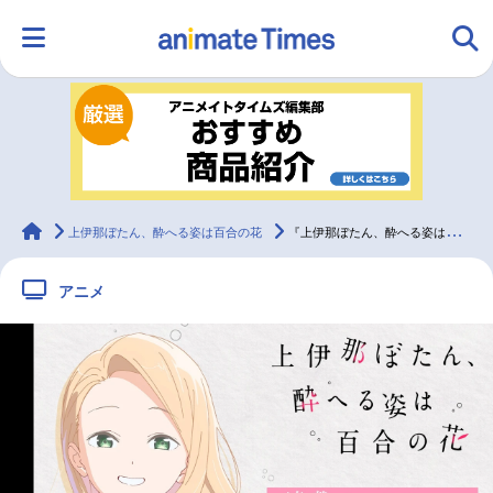
HOME
ランキング
アニメ
声優
ラジオ
みんなの声
グッズ
映画
animateTimes
上伊那ぼたん、酔へる姿は百合の花
『上伊那ぼたん、酔へる姿は百合の花』富田美憂【連載インタビュー第2回】
アニメ
マンガ・ラノベ
ゲーム・アプリ
音楽
コスプレ
2.5次元
配信・Vtuber
トレンド
無料マンガ
最新記事一覧
アニメ記事一覧
声優記事一覧