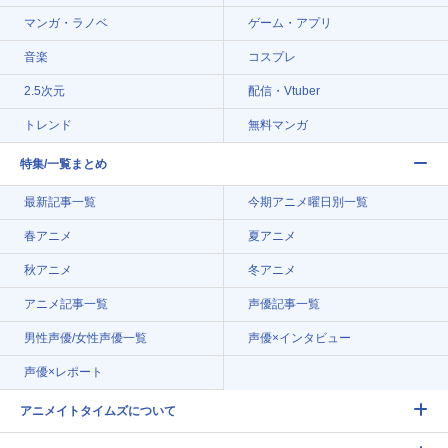
マンガ・ラノベ
ゲーム・アプリ
音楽
コスプレ
2.5次元
配信・Vtuber
トレンド
無料マンガ
特集/一覧まとめ
最新記事一覧
今期アニメ曜日別一覧
春アニメ
夏アニメ
秋アニメ
冬アニメ
アニメ記事一覧
声優記事一覧
男性声優/女性声優一覧
声優×インタビュー
声優×レポート
アニメイトタイムズについて