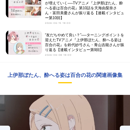
が増えていく──TVアニメ『上伊那ぼたん、酔
へる姿は百合の花』第10話を天海由梨奈さ
ん・富田美憂さんが振り返る【連載インタビュ
ー第10回】
2026-06-15 18:00
“友だちやめて良い？”──ターニングポイントを
迎えたTVアニメ『上伊那ぼたん、酔へる姿は
百合の花』を鈴代紗弓さん・青山吉能さんが振
り返る【連載インタビュー第9回】
2026-06-08 18:00
上伊那ぼたん、酔へる姿は百合の花の関連画像集