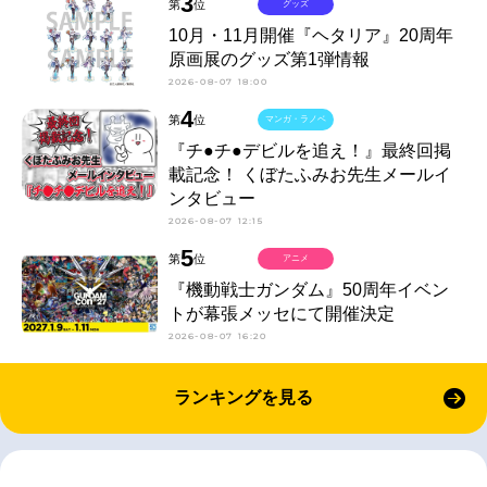
3
第
位
グッズ
10月・11月開催『ヘタリア』20周年
原画展のグッズ第1弾情報
2026-08-07 18:00
4
第
位
マンガ・ラノベ
『チ●チ●デビルを追え！』最終回掲
載記念！ くぼたふみお先生メールイ
ンタビュー
2026-08-07 12:15
5
第
位
アニメ
『機動戦士ガンダム』50周年イベン
トが幕張メッセにて開催決定
2026-08-07 16:20
ランキングを見る