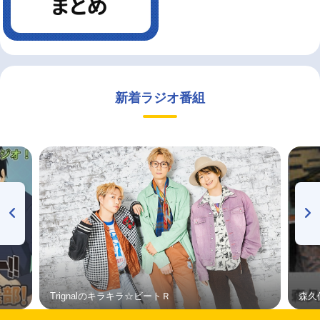
新着ラジオ番組
Trignalのキラキラ☆ビートＲ
森久