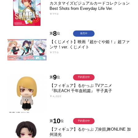
カスタマイズビジュアルカードコレクション
Best Shots from Everyday Life Ver.
￥770
8
第
位
発売中
【くじメイト】映画『超かぐや姫！』超ファ
ンサ！ver. くじメイト
￥770
9
第
位
予約受付中
【フィギュア】るかっぷ TVアニメ
『BLEACH 千年血戦篇』 平子真子
￥4,020
10
第
位
予約受付中
【フィギュア】るかっぷ 刀剣乱舞ONLINE 加
州清光