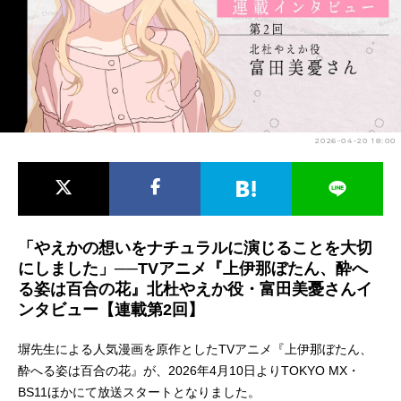
アニメ映画一覧
実写化映画一覧
今期アニメ曜日別一覧
春アニメ
夏アニメ
2026-04-20 18:00
秋アニメ
冬アニメ
男性声優/女性声優一覧
FOLLOW US
「やえかの想いをナチュラルに演じることを大切
にしました」──TVアニメ『上伊那ぼたん、酔へ
る姿は百合の花』北杜やえか役・富田美憂さんイ
ンタビュー【連載第2回】
塀先生による人気漫画を原作としたTVアニメ『上伊那ぼたん、
酔へる姿は百合の花』が、2026年4月10日よりTOKYO MX・
BS11ほかにて放送スタートとなりました。