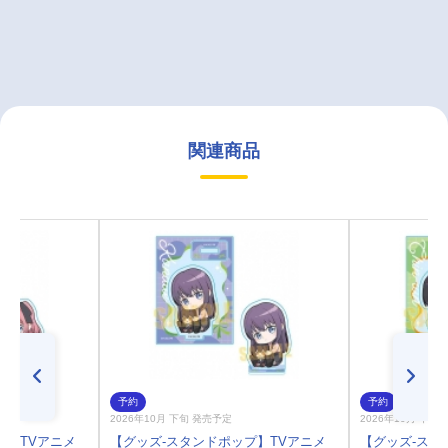
関連商品
予約
予約
2026年10月 下旬 発売予定
2026年10月 下旬
プ】TVアニメ
【グッズ-スタンドポップ】TVアニメ
【グッズ-スタ