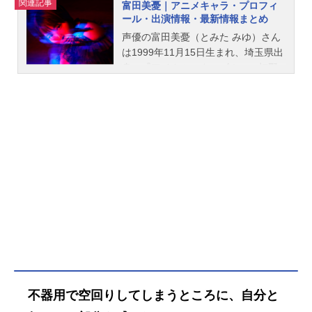
関連記事
富田美憂｜アニメキャラ・プロフィ
あまりに美味しそうに飲むいぶきに
ール・出演情報・最新情報まとめ
惹かれ「私もそれ、飲んでみたい
声優の富田美憂（とみた みゆ）さん
な」と人生で初めてのお酒を口にす
は1999年11月15日生まれ、埼玉県出
ることに。そこでお酒の美味しさを
身。『アイカツスターズ！』の虹野
知ったぼたんは、一緒に暮らす寮生
ゆめ役をはじめ、『メイドインアビ
たちと焼酎・ワイン・ウイスキーな
ス』のリコ役など、人気作品のキャ
ど様々なお酒を楽しみ、関係を深め
ラクターを多く演じています。こち
ていく。一方、過去の苦い経験か
らでは、富田美憂さんのオススメ記
ら“一人飲み”にこだわっていたいぶき
事をご紹介！
も、楽しげで美味しそうにお酒を飲
むぼたんと過ごすうちに、一緒にお
酒を飲みたいと考えるようにな
り……。作品名上伊那ぼたん、酔へ
る姿は百合の花放送形態TVアニメス
ケジュール2026年4月10日（金）～2
026年6月26日（金）TOKYOMX・BS
11ほか話数全12話キャスト上伊那ぼ
たん：鈴代紗弓砺波いぶき：青山吉
能郡上かなで：寿美菜子遊佐あか
不器用で空回りしてしまうところに、自分と
ね：天海由梨奈北杜やえか：富田美