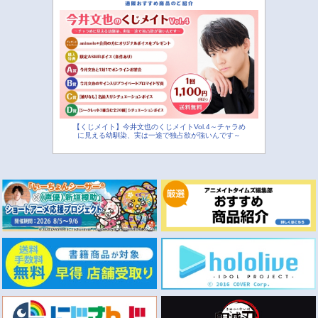
【くじメイト】今井文也のくじメイトVol.4～チャラめ
に見える幼馴染、実は一途で独占欲が強いんです～