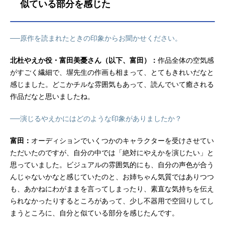
憂張景嵐：河瀬茉希スタッフ原作：
似ている部分を感じた
塀「上伊那ぼたん、酔へる姿は百合
の花」（秋田書店「チャンピオンク
ロス」連載）監督：佐久間貴史副監
──原作を読まれたときの印象からお聞かせください。
督：戸澤俊太郎シリーズ構成・脚
本：米内山陽子キャラクターデザイ
北杜やえか役・富田美憂さん（以下、富田）：
作品全体の空気感
ン：吉成鋼サブキャラクターデザイ
がすごく繊細で、塀先生の作画も相まって、とてもきれいだなと
ン・メインアニ...
感じました。どこかチルな雰囲気もあって、読んでいて癒される
作品だなと思いましたね。
──演じるやえかにはどのような印象がありましたか？
富田：
オーディションでいくつかのキャラクターを受けさせてい
ただいたのですが、自分の中では「絶対にやえかを演じたい」と
思っていました。ビジュアルの雰囲気的にも、自分の声色が合う
んじゃないかなと感じていたのと、お姉ちゃん気質ではありつつ
も、あかねにわがままを言ってしまったり、素直な気持ちを伝え
られなかったりするところがあって、少し不器用で空回りしてし
まうところに、自分と似ている部分を感じたんです。