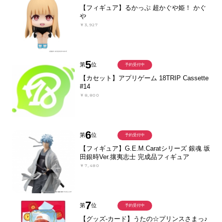
【フィギュア】るかっぷ 超かぐや姫！ かぐ
や
￥3,927
5
第
位
予約受付中
【カセット】アプリゲーム 18TRIP Cassette
#14
￥8,800
6
第
位
予約受付中
【フィギュア】G.E.M.Caratシリーズ 銀魂 坂
田銀時Ver.攘夷志士 完成品フィギュア
￥7,480
7
第
位
予約受付中
【グッズ-カード】うたの☆プリンスさまっ♪