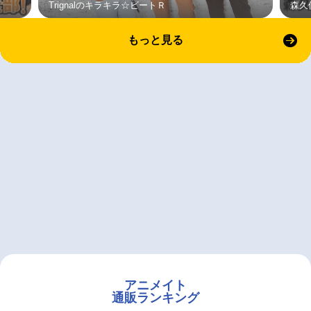
Trignalのキラキラ☆ビートＲ
森久
もっと見る
アニメイト
通販ランキング