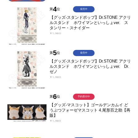
4
第
位
発売中
【グッズ-スタンドポップ】Dr.STONE アクリ
ルスタンド ホワイマンといっしょver. ス
タンリー・スナイダー
￥1,980
5
第
位
発売中
【グッズ-スタンドポップ】Dr.STONE アクリ
ルスタンド ホワイマンといっしょver. Dr.
ゼノ
￥1,980
6
第
位
予約受付中
【グッズ-マスコット】ゴールデンカムイ ど
うぶつフォーゼマスコット 4.尾形百之助【再
販】
￥1,980