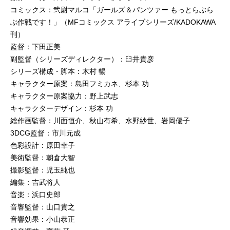
コミックス：弐尉マルコ「ガールズ＆パンツァー もっとらぶら
ぶ作戦です！」（MFコミックス アライブシリーズ/KADOKAWA
刊）
監督：下田正美
副監督（シリーズディレクター）：臼井貴彦
シリーズ構成・脚本：木村 暢
キャラクター原案：島田フミカネ、杉本 功
キャラクター原案協力：野上武志
キャラクターデザイン：杉本 功
総作画監督：川面恒介、秋山有希、水野紗世、岩岡優子
3DCG監督：市川元成
色彩設計：原田幸子
美術監督：朝倉大智
撮影監督：児玉純也
編集：吉武将人
音楽：浜口史郎
音響監督：山口貴之
音響効果：小山恭正