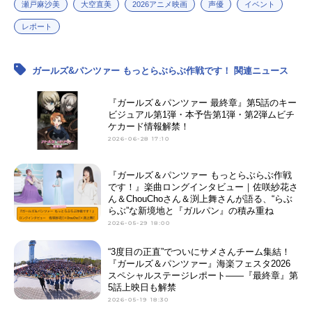
瀬戸麻沙美
大空直美
2026アニメ映画
声優
イベント
レポート
ガールズ&パンツァー もっとらぶらぶ作戦です！ 関連ニュース
『ガールズ＆パンツァー 最終章』第5話のキー
ビジュアル第1弾・本予告第1弾・第2弾ムビチ
ケカード情報解禁！
2026-06-28 17:10
『ガールズ＆パンツァー もっとらぶらぶ作戦
です！』楽曲ロングインタビュー｜佐咲紗花さ
ん＆ChouChoさん＆渕上舞さんが語る、“らぶ
らぶ”な新境地と『ガルパン』の積み重ね
2026-05-29 18:00
“3度目の正直”でついにサメさんチーム集結！
『ガールズ＆パンツァー』海楽フェスタ2026
スペシャルステージレポート――『最終章』第
5話上映日も解禁
2026-05-19 18:30