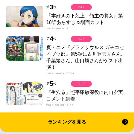
3
第
位
アニメ
『本好きの下剋上 領主の養女』第
18話あらすじ＆場面カット
2026-08-08 18:00
4
第
位
アニメ
夏アニメ『プラノサウルス ガチコセ
イブツ部』第5話に古川登志夫さん、
千葉繁さん、山口勝さんがゲスト出
演！
2026-08-09 07:30
5
第
位
アニメ
『生穴る』照平塚敏深役に内山夕実、
コメント到着
2026-08-08 17:00
ランキングを見る