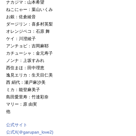
ナカジマ：山本希望
ねこにゃー：葉山いくみ
お銀：佐倉綾音
ダージリン：喜多村英梨
オレンジペコ：石原 舞
ケイ：川澄綾子
アンチョビ：吉岡麻耶
カチューシャ：金元寿子
ノンナ：上坂すみれ
西住まほ：田中理恵
逸見エリカ：生天目仁美
西 絹代：瀬戸麻沙美
ミカ：能登麻美子
島田愛里寿：竹達彩奈
マリー：原 由実
他
公式サイト
公式X(＠garupan_love2)