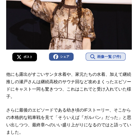
画像一覧 (7件)
シェア
ポスト
他にも露出がすごいサンタ水着や、家元たちの水着、加えて継続
推しの瀬戸さんは継続高校のサウナ回など攻めまくったエピソー
ドにキャスト一同も驚きつつ、これはこれでと受け入れていた様
子。
さらに最後のエピソードである幼き頃のIFストーリー、そこから
の本格的な戦車戦を見て「そういえば『ガルパン』だった」と思
い出しつつ、最終章へのいい盛り上がりになるのではと語ってい
ました。