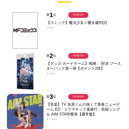
1
第
位
予約受付中
【コミック】魔法少女ノ魔女裁判(2)
￥924
2
第
位
予約受付中
【グッズ-カードゲーム】鳴潮 ：対決 ブース
ターパック第一弾【ポイント2倍】
￥440
3
第
位
予約受付中
【音楽】TV 灰原くんの強くて青春ニューゲ
ーム ED「ドラマチック逃避行」収録シング
ル AIM STAR/愛美【通常盤】
￥1,999