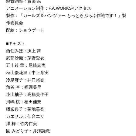
録音調整：齋藤 栞
アニメーション制作：P.A.WORKS×アクタス
製作：「ガールズ＆パンツァー もっとらぶらぶ作戦です！」製
作委員会
配給：ショウゲート
■キャスト
西住みほ：渕上 舞
武部沙織：茅野愛衣
五十鈴 華：尾崎真実
秋山優花里：中上育実
冷泉麻子：井口裕香
角谷 杏：福圓美里
小山柚子：高橋美佳子
河嶋 桃：植田佳奈
磯辺典子：菊地美香
カエサル：仙台エリ
澤 梓：竹内仁美
園 みどり子：井澤詩織