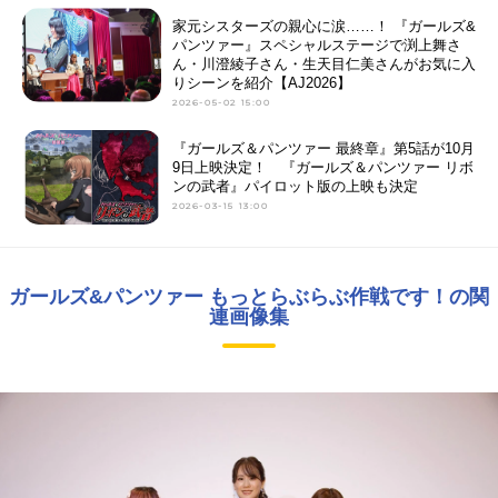
家元シスターズの親心に涙……！ 『ガールズ&
パンツァー』スペシャルステージで渕上舞さ
ん・川澄綾子さん・生天目仁美さんがお気に入
りシーンを紹介【AJ2026】
2026-05-02 15:00
『ガールズ＆パンツァー 最終章』第5話が10月
9日上映決定！ 『ガールズ＆パンツァー リボ
ンの武者』パイロット版の上映も決定
2026-03-15 13:00
ガールズ&パンツァー もっとらぶらぶ作戦です！の関
連画像集