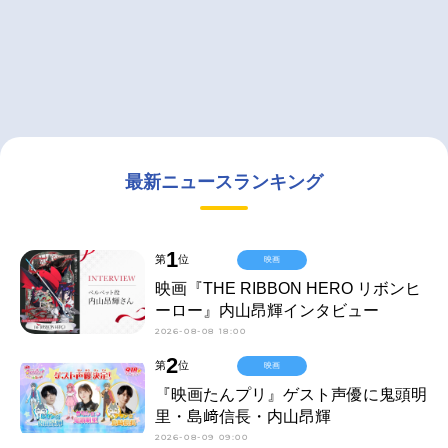
最新ニュースランキング
1
第
位
映画
映画『THE RIBBON HERO リボンヒ
ーロー』内山昂輝インタビュー
2026-08-08 18:00
2
第
位
映画
『映画たんプリ』ゲスト声優に鬼頭明
里・島﨑信長・内山昂輝
2026-08-09 09:00