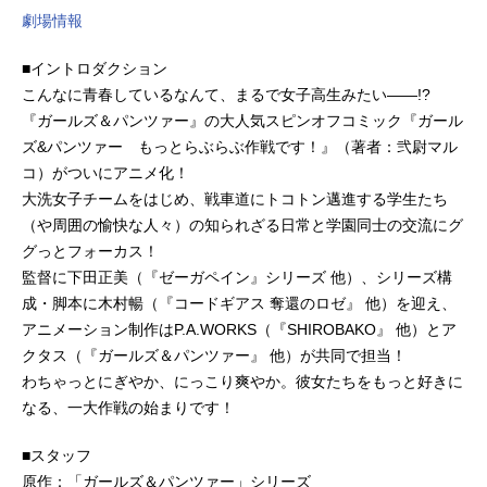
劇場情報
■イントロダクション
こんなに青春しているなんて、まるで女子高生みたい――!?
『ガールズ＆パンツァー』の大人気スピンオフコミック『ガール
ズ&パンツァー もっとらぶらぶ作戦です！』（著者：弐尉マル
コ）がついにアニメ化！
大洗女子チームをはじめ、戦車道にトコトン邁進する学生たち
（や周囲の愉快な人々）の知られざる日常と学園同士の交流にグ
グっとフォーカス！
監督に下田正美（『ゼーガペイン』シリーズ 他）、シリーズ構
成・脚本に木村暢（『コードギアス 奪還のロゼ』 他）を迎え、
アニメーション制作はP.A.WORKS（『SHIROBAKO』 他）とア
クタス（『ガールズ＆パンツァー』 他）が共同で担当！
わちゃっとにぎやか、にっこり爽やか。彼女たちをもっと好きに
なる、一大作戦の始まりです！
■スタッフ
原作：「ガールズ＆パンツァー」シリーズ