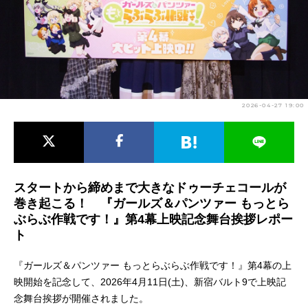
アニメ映画一覧
実写化映画一覧
今期アニメ曜日別一覧
春アニメ
夏アニメ
2026-04-27 19:00
秋アニメ
冬アニメ
男性声優/女性声優一覧
FOLLOW US
スタートから締めまで大きなドゥーチェコールが
巻き起こる！ 『ガールズ＆パンツァー もっとら
ぶらぶ作戦です！』第4幕上映記念舞台挨拶レポー
ト
『ガールズ＆パンツァー もっとらぶらぶ作戦です！』第4幕の上
映開始を記念して、2026年4月11日(土)、新宿バルト9で上映記
念舞台挨拶が開催されました。