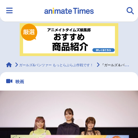
HOME
ランキング
アニメ
声優
ラジオ
みんなの声
グッズ
映画
animateTimes
ガールズ&パンツァー もっとらぶらぶ作戦です！
『ガールズ＆パンツァー もっとらぶらぶ作戦です！』第4幕上映記念舞台挨拶レポート
映画
マンガ・ラノベ
ゲーム・アプリ
音楽
コスプレ
2.5次元
配信・Vtuber
トレンド
無料マンガ
最新記事一覧
アニメ記事一覧
声優記事一覧