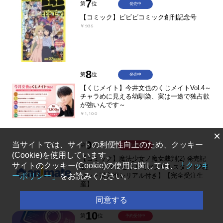
7
第
位
発売中
【コミック】ビビビコミック創刊記念号
￥935
8
第
位
発売中
【くじメイト】今井文也のくじメイトVol.4～
チャラめに見える幼馴染、実は一途で独占欲
が強いんです～
￥1,100
×
9
当サイトでは、サイトの利便性向上のため、クッキー
第
位
予約受付中
(Cookie)を使用しています。
【コミック】魔法少女ノ魔女裁判(2) 発売記
サイトのクッキー(Cookie)の使用に関しては、
「クッキ
念 アニメイトセット【アクリルスタンド2種
ーポリシー」
をお読みください。
セット購入用シリアル付き】【完全受注生
産】
￥2,684
同意する
10
第
位
予約受付中