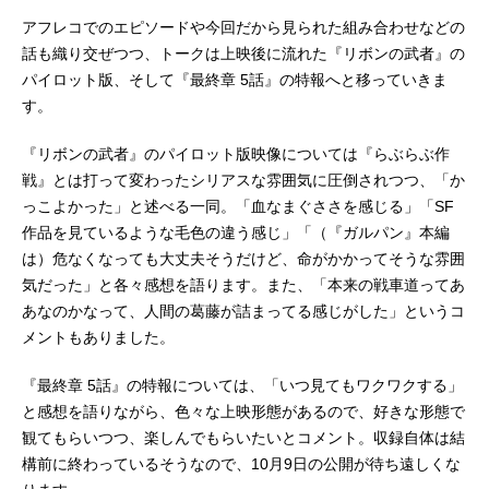
アフレコでのエピソードや今回だから見られた組み合わせなどの
話も織り交ぜつつ、トークは上映後に流れた『リボンの武者』の
パイロット版、そして『最終章 5話』の特報へと移っていきま
す。
『リボンの武者』のパイロット版映像については『らぶらぶ作
戦』とは打って変わったシリアスな雰囲気に圧倒されつつ、「か
っこよかった」と述べる一同。「血なまぐささを感じる」「SF
作品を見ているような毛色の違う感じ」「（『ガルパン』本編
は）危なくなっても大丈夫そうだけど、命がかかってそうな雰囲
気だった」と各々感想を語ります。また、「本来の戦車道ってあ
あなのかなって、人間の葛藤が詰まってる感じがした」というコ
メントもありました。
『最終章 5話』の特報については、「いつ見てもワクワクする」
と感想を語りながら、色々な上映形態があるので、好きな形態で
観てもらいつつ、楽しんでもらいたいとコメント。収録自体は結
構前に終わっているそうなので、10月9日の公開が待ち遠しくな