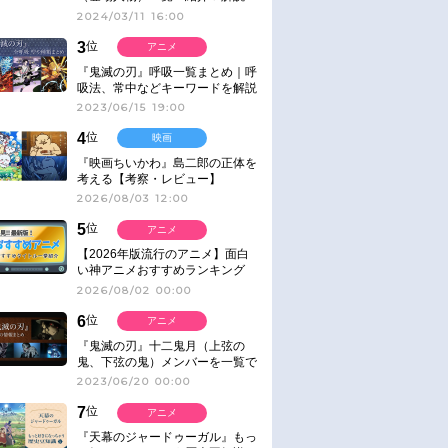
2024/03/11 16:00
3
位
アニメ
『鬼滅の刃』呼吸一覧まとめ｜呼
吸法、常中などキーワードを解説
2023/06/15 19:00
4
位
映画
『映画ちいかわ』島二郎の正体を
考える【考察・レビュー】
2026/08/03 12:00
5
位
アニメ
【2026年版流行のアニメ】面白
い神アニメおすすめランキング
【名作・話題作】｜ジャンル別人
2026/08/02 00:00
気作品をピックアップ
6
位
アニメ
『鬼滅の刃』十二鬼月（上弦の
鬼、下弦の鬼）メンバーを一覧で
紹介＆解説（登場鬼の情報まと
2023/06/20 00:00
め）
7
位
アニメ
『天幕のジャードゥーガル』もっ