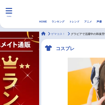
menu
HOME
ランキング
トレンド
アニメ
声優
HOME
ランキング
アニ
animateTimes
ゲマコス！
グラビアで活躍中の和泉芳
マンガ・ラノベ
ゲーム・アプリ
音楽
コスプレ
最新記事一覧
アニメ記事一覧
声優記事一覧