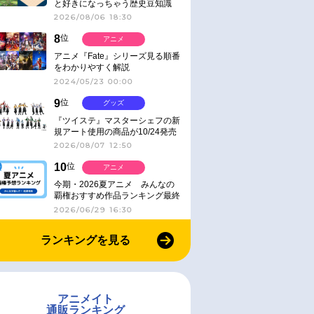
と好きになっちゃう歴史豆知識
2026/08/06 18:30
8
位
アニメ
アニメ『Fate』シリーズ見る順番
をわかりやすく解説
2024/05/23 00:00
9
位
グッズ
『ツイステ』マスターシェフの新
規アート使用の商品が10/24発売
2026/08/07 12:50
10
位
アニメ
今期・2026夏アニメ みんなの
覇権おすすめ作品ランキング最終
結果発表！
2026/06/29 16:30
ランキングを見る
アニメイト
通販ランキング