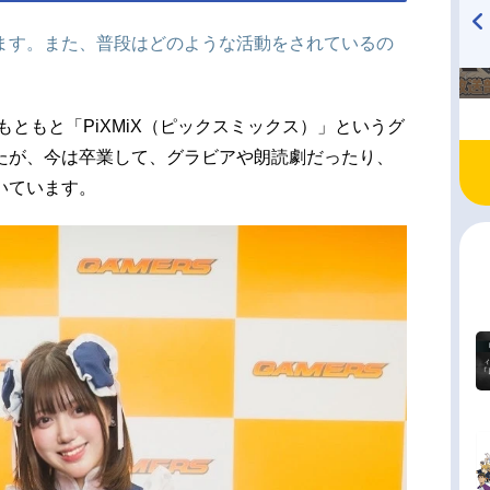
ます。また、普段はどのような活動をされているの
TVアニメ『戦隊大失格』
ハイキュー!! 烏野高校放送部!
radio 大直会 2nd season
ともと「PiXMiX（ピックスミックス）」というグ
たが、今は卒業して、グラビアや朗読劇だったり、
いています。