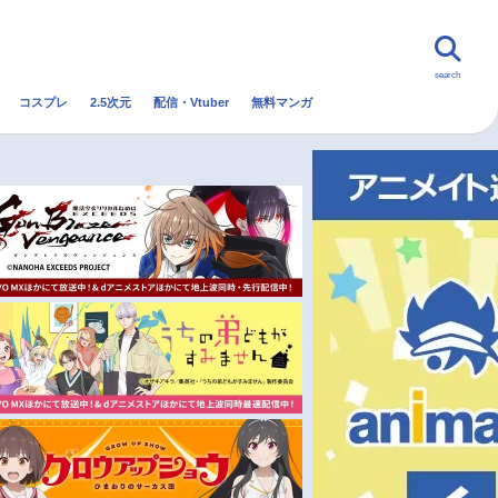
search
コスプレ
2.5次元
配信・Vtuber
無料マンガ
んなの声
グッズ
映画
・Vtuber
トレンド
無料マンガ
秋アニメ
冬アニメ