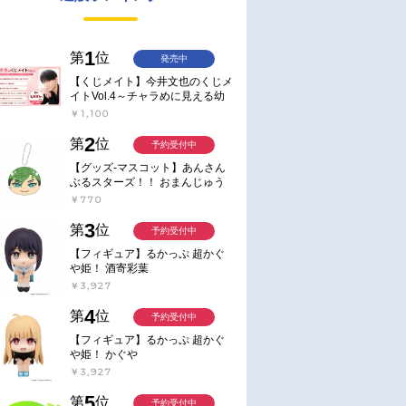
1
第
位
発売中
【くじメイト】今井文也のくじメ
イトVol.4～チャラめに見える幼
馴染、実は一途で独占欲が強いん
￥1,100
です～
2
第
位
予約受付中
【グッズ-マスコット】あんさん
ぶるスターズ！！ おまんじゅう
にぎにぎマスコット ねくすと2
￥770
Hbox
3
第
位
予約受付中
【フィギュア】るかっぷ 超かぐ
や姫！ 酒寄彩葉
￥3,927
4
第
位
予約受付中
【フィギュア】るかっぷ 超かぐ
や姫！ かぐや
￥3,927
5
第
位
予約受付中