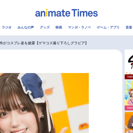
ラジオ
みんなの声
グッズ
映画
マンガ・ラノベ
ゲーム・アプリ
音楽
メ
声優
ラジオ
み
怜がコスプレ姿を披露【ゲマコス撮り下ろしグラビア】
コスプレ
2.5次元
配信
アニメ映画一覧
今期アニメ曜日別一覧
実写化映画一覧
春アニメ
男性声優/女性声優一覧
夏アニメ
FOLLOW US