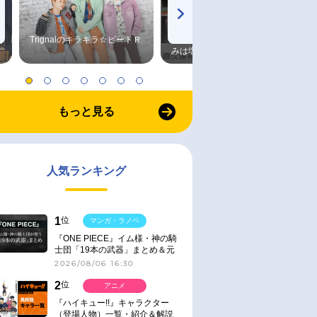
Trignalのキラキラ☆ビートＲ
森久保祥太郎×浪川大輔 つま
みは塩だけ
もっと見る
人気ランキング
1
位
マンガ・ラノベ
『ONE PIECE』イム様・神の騎
士団「19本の武器」まとめ＆元
ネタ
2026/08/06 16:30
2
位
アニメ
『ハイキュー!!』キャラクター
（登場人物）一覧・紹介＆解説