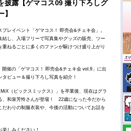
披露【ゲマコス09 撮り下ろしグ
ー】
スプレイベント「ゲマコス！ 即売会&チェキ会」。
集結し、入場フリーで写真集やグッズの販売、ツー
を重ねるごとに多くのファンが駆けつけ盛り上がり
）開催の「ゲマコス！ 即売会&チェキ会 vol.9」に出
ンタビュー＆撮り下ろし写真を紹介！
XMiX（ピックスミックス）」を卒業後、現在はグラ
る、和泉芳怜さんが登場！ 22歳になった今だから
こだわりの制服衣装や、今後の活動についてお話を
お楽しみください！