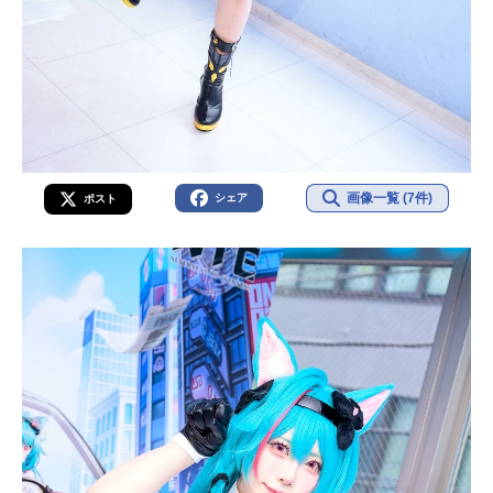
画像一覧 (7件)
シェア
ポスト