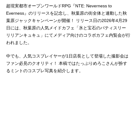
超現実都市オープンワールドRPG『NTE: Neverness to
Everness』のリリースを記念し、秋葉原の街全体と連動した秋
葉原ジャックキャンペーンが開催！ リリース日の2026年4月29
日には、秋葉原の人気メイドカフェ「氷と宝石のパティスリー
リリアンキュキュ」にてメディア向けのコラボカフェ内覧会が行
われました。
中でも、人気コスプレイヤーが1日店長として登場した撮影会は
ファン必見のクオリティ！ 本稿ではたっぷりめろこさんが扮す
るミントのコスプレ写真を紹介します。