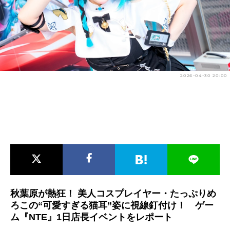
アニメ映画一覧
実写化映画一覧
今期アニメ曜日別一覧
春アニメ
夏アニメ
2026-04-30 20:00
秋アニメ
冬アニメ
男性声優/女性声優一覧
FOLLOW US
秋葉原が熱狂！ 美人コスプレイヤー・たっぷりめ
ろこの“可愛すぎる猫耳”姿に視線釘付け！ ゲー
ム『NTE』1日店長イベントをレポート