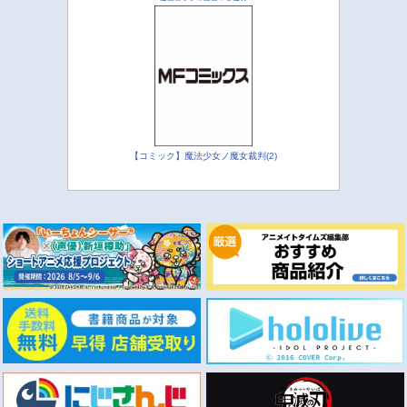
【コミック】魔法少女ノ魔女裁判(2)