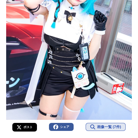
画像一覧 (7件)
シェア
ポスト