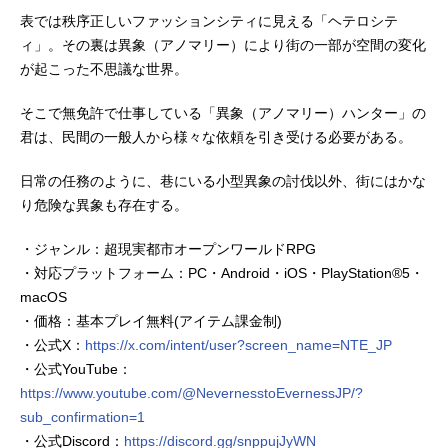
表では秩序正しいファッションシティに見える「ヘテロシテ
ィ」。その裏は異象（アノマリー）により街の一部が空間の変化
が起こった不思議な世界。
そこで無免許で仕事している「異象（アノマリー）ハンター」の
君は、民間の一般人から様々な依頼を引き受ける必要がある。
日常の任務のように、巷にいる小型異象の討伐以外、街にはかな
り危険な異象も存在する。
・ジャンル：超現実都市オープンワールドRPG
・対応プラットフォーム：PC・Android・iOS・PlayStation®5・
macOS
・価格：基本プレイ無料(アイテム課金制)
・公式X：
https://x.com/intent/user?screen_name=NTE_JP
・公式YouTube：
https://www.youtube.com/@NevernesstoEvernessJP/?
sub_confirmation=1
・公式Discord：
https://discord.gg/snppujJyWN