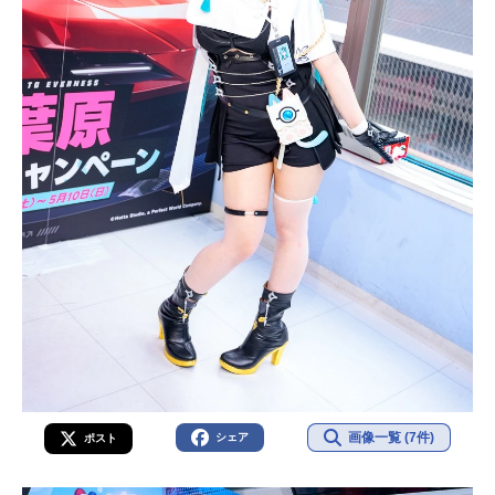
画像一覧 (7件)
シェア
ポスト