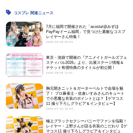
コスプレ 関連ニュース
7月に福岡で開催された「acosta!@みずほ
PayPayドーム福岡」で見つけた素敵なコスプ
レイヤーさん特集！
2026-08-03 20:00
東京・池袋で開催の『アニメイトガールズフェ
スティバル2026』より、出展ステージ情報＆
チケット有償特典のタイトルが初公開！
2026-08-03 12:00
胸元開きニット＆ガーターベルトで会場を魅
了！ プロ麻雀士・佐倉いすみさんのキュート
で小悪魔な衣装のポイントとは？【ゲマコス
11 撮り下ろしグラビア＆インタビュー】
2026-07-04 20:00
極上ブラックセクシーバニーでファンを悩殺！
レイヤー・上野さんが語る衣装のこだわり【ゲ
マコス11 撮り下ろしグラビア＆インタビュ