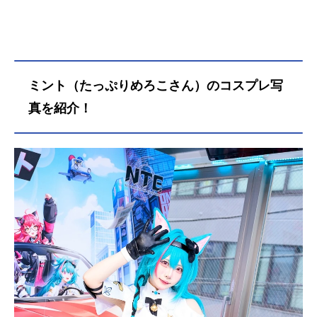
ミント（たっぷりめろこさん）のコスプレ写
真を紹介！