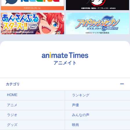
アニメイト
カテゴリ
HOME
ランキング
アニメ
声優
ラジオ
みんなの声
グッズ
映画