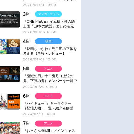
2026/07/21 10:00
3
位
マンガ・ラノベ
『ONE PIECE』イム様・神の騎
士団「19本の武器」まとめ＆元
ネタ
2026/08/06 16:30
4
位
映画
『映画ちいかわ』島二郎の正体を
考える【考察・レビュー】
2026/08/03 12:00
5
位
アニメ
『鬼滅の刃』十二鬼月（上弦の
鬼、下弦の鬼）メンバーを一覧で
紹介＆解説（登場鬼の情報まと
2023/06/20 00:00
め）
6
位
アニメ
『ハイキュー!!』キャラクター
（登場人物）一覧・紹介＆解説
2024/03/11 16:00
7
位
アニメ
『おっさん剣聖II』メインキャス