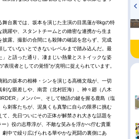
TVアニメ『戦隊大失格』
ハイキュー!! 烏野高校放送部!
舞台裏では、坂本を演じた主演の目黒蓮が8kgの特
radio 大直会 2nd season
な跳躍や、スタントチームとの緻密な連携から生ま
を披露。撮影の合間にも殺陣の確認を怠らず、完成
頼していないとできないレベルまで踏み込んだ。最
た」と語った通り、凄まじい熱量とストイックな姿
“表現者としての覚悟”が克明に捉えられています。
挑戦の坂本の相棒・シンを演じる高橋文哉が、一切
真剣な眼差しや、南雲（北村匠海）、神々廻（八木
RDER」メンバー、そして物語の鍵を握る鹿島（塩
）ら刺客たちが、泥臭くも真摯に自らの限界に挑む
えて、先日ついにその正体が解禁され大きな話題を
ラー）役の志尊淳が、不敵な笑みを浮かべ佇む貴重
 劇中で繰り広げられる華やかな死闘の裏側にあ