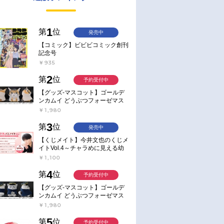
1
第
位
発売中
【コミック】ビビビコミック創刊
記念号
￥935
2
第
位
予約受付中
【グッズ-マスコット】ゴールデ
ンカムイ どうぶつフォーゼマス
コット 4.尾形百之助【再販】
￥1,980
3
第
位
発売中
【くじメイト】今井文也のくじメ
イトVol.4～チャラめに見える幼
馴染、実は一途で独占欲が強いん
￥1,100
です～
4
第
位
予約受付中
【グッズ-マスコット】ゴールデ
ンカムイ どうぶつフォーゼマス
コット 5.月島軍曹【再販】
￥1,980
5
第
位
予約受付中