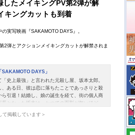
録したメイキングPV第2弾が解
イキングカットも到着
中の実写映画『SAKAMOTO DAYS』。
V第2弾とアクションメイキングカットが解禁されま
SAKAMOTO DAYS」
て「史上最強」と言われた元殺し屋、坂本太郎。
し、ある日、彼は恋に落ちたことであっさりと殺
から引退！結婚し、娘の誕生を経て、街の個人商
店長となった坂本は、かつての面影が無いほど
…太った!!だが、そんな彼の首に突如、10億円の懸
して掲載しています＞
が掛けられたことで日常は一変。世界中から刺客
結する―。愛する家族と平和な日常を守るため、
て人を殺さずに迫りくる危険な敵と命を懸けた壮