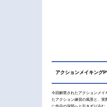
絶な
AYS
ケジ
目黒
本実
野瑛
木勇
奈子
田健
シラ
麻伸ス
（集
アクションメイキングP
製作
ション
今回解禁されたアクションメイ
たアクション練習の風景と、実
に作品の深部へと引きずり込む