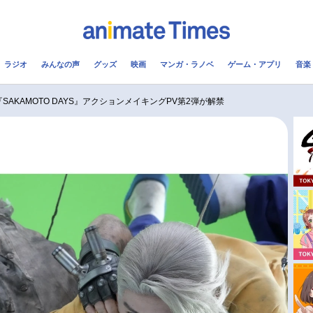
ラジオ
みんなの声
グッズ
映画
マンガ・ラノベ
ゲーム・アプリ
音楽
メ
声優
ラジオ
み
SAKAMOTO DAYS』アクションメイキングPV第2弾が解禁
コスプレ
2.5次元
配信
アニメ映画一覧
今期アニメ曜日別一覧
実写化映画一覧
春アニメ
男性声優/女性声優一覧
夏アニメ
FOLLOW US