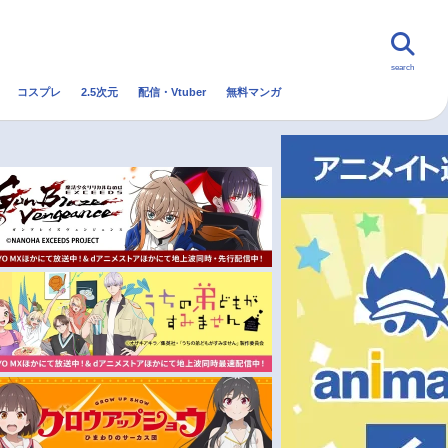
search
コスプレ
2.5次元
配信・Vtuber
無料マンガ
んなの声
グッズ
映画
・Vtuber
トレンド
無料マンガ
秋アニメ
冬アニメ