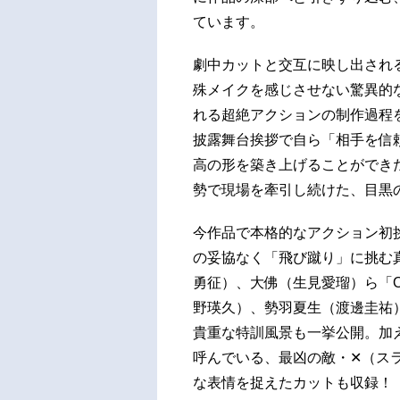
ています。
劇中カットと交互に映し出される
殊メイクを感じさせない驚異的
れる超絶アクションの制作過程
披露舞台挨拶で自ら「相手を信
高の形を築き上げることができ
勢で現場を牽引し続けた、目黒の
今作品で本格的なアクション初
の妥協なく「飛び蹴り」に挑む
勇征）、大佛（生見愛瑠）ら「O
野瑛久）、勢羽夏生（渡邊圭祐
貴重な特訓風景も一挙公開。加
呼んでいる、最凶の敵・✕（ス
な表情を捉えたカットも収録！