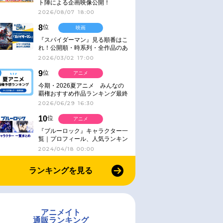
ト陣による企画映像公開！
2026/08/07 18:00
8
位
映画
『スパイダーマン』見る順番はこ
れ！公開順・時系列・全作品のあ
らすじをまとめました
2026/03/02 17:00
9
位
アニメ
今期・2026夏アニメ みんなの
覇権おすすめ作品ランキング最終
結果発表！
2026/06/29 16:30
10
位
アニメ
『ブルーロック』キャラクター一
覧｜プロフィール、人気ランキン
グ、キャラソン、診断など気にな
2024/04/18 00:00
る情報まとめ
ランキングを見る
アニメイト
通販ランキング