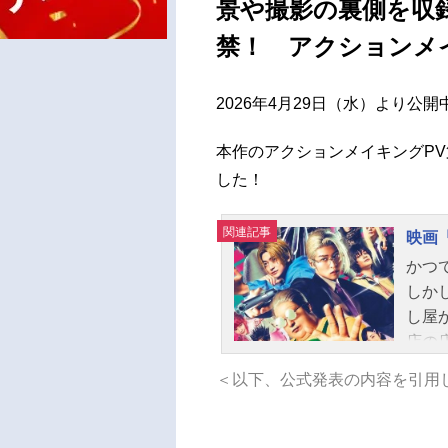
景や撮影の裏側を収
禁！ アクションメ
2026年4月29日（水）より公開
本作のアクションメイキングP
した！
関連記事
映画「
かつ
しか
し屋
店の
に…
＜以下、公式発表の内容を引用
賞金
が集
決し