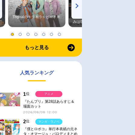
Trignalのキラキラ☆ビートＲ
森久保祥太郎×浪川大輔 つま
みは塩だけ
もっと見る
人気ランキング
1
位
アニメ
『たんプリ』第28話あらすじ＆
場面カット
2026/08/08 12:00
2
位
マンガ・ラノベ
『僕とロボコ』単行本表紙の元ネ
タ・オマージュ・パロディまとめ