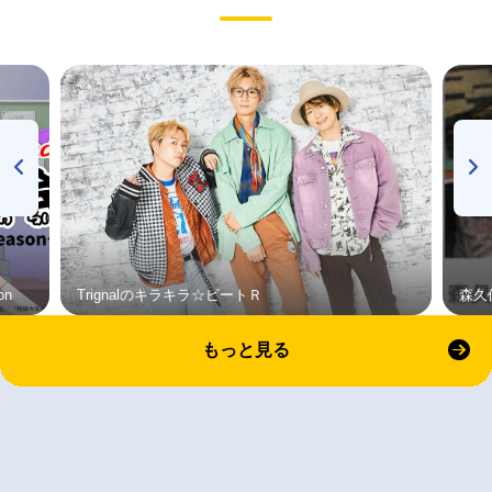
on
Trignalのキラキラ☆ビートＲ
森久
もっと見る