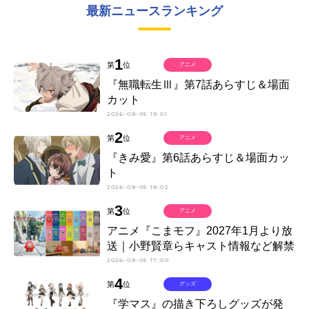
最新ニュースランキング
1
第
位
アニメ
『無職転生Ⅲ』第7話あらすじ＆場面
カット
2026-08-05 19:01
2
第
位
アニメ
『きみ愛』第6話あらすじ＆場面カッ
ト
2026-08-05 18:02
3
第
位
アニメ
アニメ『こまモフ』2027年1月より放
送｜小野賢章らキャスト情報など解禁
2026-08-05 17:00
4
第
位
グッズ
『学マス』の描き下ろしグッズが発