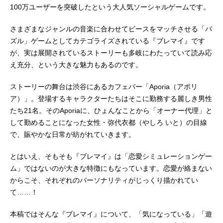
100万ユーザーを突破したという大人気ソーシャルゲームです。
さまざまなジャンルの音楽に合わせてピースをマッチさせる「パ
ズル」ゲームとしてカテゴライズされている『ブレマイ』です
が、実は展開されているストーリーも多岐にわたっていて読み応
え充分、という大きな魅力もあるのです。
ストーリーの舞台は渋谷にあるカフェバー「Aporia（アポリ
ア）」。登場するキャラクターたちはそこに勤務する麗しき男性
たち21名。そのAporiaに、ひょんなことから「オーナー代理」と
して勤めることになった女性・弥代衣都（やしろ いと）の目線
で、賑やかな日常が紡がれていきます。
とはいえ、そもそも『ブレマイ』は「恋愛シミュレーションゲー
ム」ではないのが大きな特徴にもなっています。恋愛が絡まない
からこそ、それぞれのパーソナリティがじっくり描かれてい
て……！
本稿ではそんな『ブレマイ』について、「気になっている」「遊