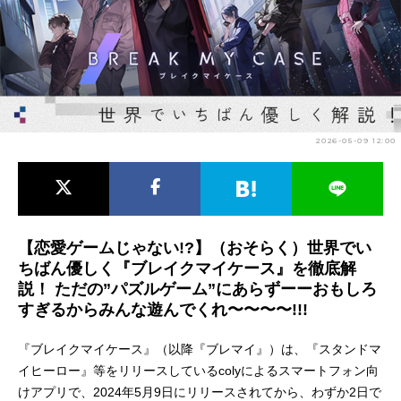
アニメ映画一覧
実写化映画一覧
今期アニメ曜日別一覧
春アニメ
夏アニメ
2026-05-09 12:00
秋アニメ
冬アニメ
男性声優/女性声優一覧
FOLLOW US
【恋愛ゲームじゃない!?】（おそらく）世界でい
ちばん優しく『ブレイクマイケース』を徹底解
説！ ただの”パズルゲーム”にあらずーーおもしろ
すぎるからみんな遊んでくれ〜〜〜〜!!!
『ブレイクマイケース』（以降『ブレマイ』）は、『スタンドマ
イヒーロー』等をリリースしているcolyによるスマートフォン向
けアプリで、2024年5月9日にリリースされてから、わずか2日で