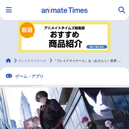
HOME
ランキング
アニメ
声優
ラジオ
みんなの声
グッズ
映画
animateTimes
ブレイクマイケース
『ブレイクマイケース』を（おそらく）世界でいちばん優しく解説！
ゲーム・アプリ
マンガ・ラノベ
ゲーム・アプリ
音楽
コスプレ
2.5次元
配信・Vtuber
トレンド
無料マンガ
最新記事一覧
アニメ記事一覧
声優記事一覧