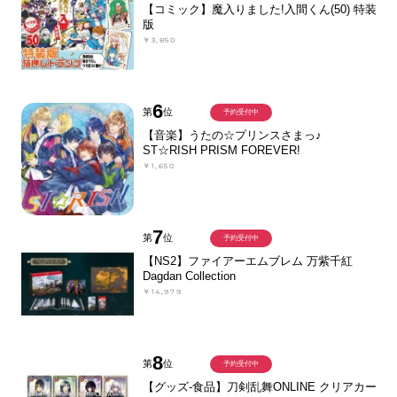
【コミック】魔入りました!入間くん(50) 特装
版
￥3,850
6
第
位
予約受付中
【音楽】うたの☆プリンスさまっ♪
ST☆RISH PRISM FOREVER!
￥1,650
7
第
位
予約受付中
【NS2】ファイアーエムブレム 万紫千紅
Dagdan Collection
￥14,979
8
第
位
予約受付中
【グッズ-食品】刀剣乱舞ONLINE クリアカー