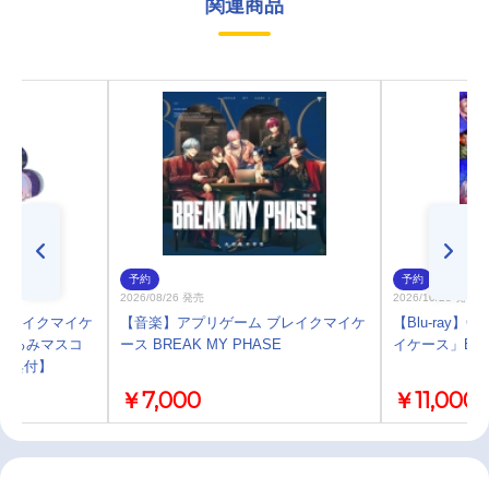
関連商品
予約
予約
2026/08/26 発売
2026/10/28 発売
ブレイクマイケ
【音楽】アプリゲーム ブレイクマイケ
【Blu-ray】G
いぐるみマスコ
ース BREAK MY PHASE
イケース」Blu-
ト特典付】
￥7,000
￥11,000