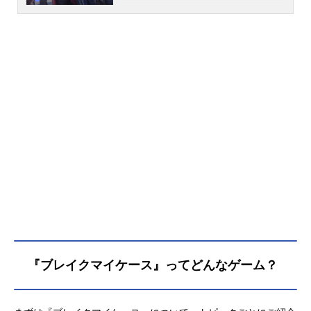
のカフェとしての営業を終えたあ
と、限られた顧客だけに提供される
のは、寛ぎの時間と特別なサービ
ス。＜自分の代わり、他人の代わ
り、それ以外の代わり。生きた人間
に代わりが務まることなら、どんな
ことでも＞あらゆるものが飽和した
街で、「足りない」に応える――マ
ルチ代行。「うちで働くといい！
僕の代理、つまり……オーナー代理
として！」そんな店と奇妙に繋がり
絡んだ縁。誰かに代わって、その場
を凌ぐ。何にでも成り代わる、不確
かでしたたかな彼らとの日々が始ま
る。作品名ブレイクマイケーススケ
ジュール2024年5月9日（木）配信開
始キャスト【本部】皇坂逢：古川慎
『ブレイクマイケース』ってどんなゲーム？
城瀬由鶴：堀江瞬須王芦佳：興津和
幸【交際部】綾⼾恋：谷山紀章宇京
真央：小林千晃樋宮明星：河西健吾