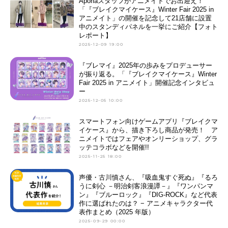
Aporiaスタッフがアニメイトでお出迎え！
「『ブレイクマイケース』Winter Fair 2025 in
アニメイト」の開催を記念して21店舗に設置
中のスタンディパネルを一挙にご紹介【フォト
レポート】
2025-12-09 19:00
『ブレマイ』2025年の歩みをプロデューサー
が振り返る。「『ブレイクマイケース』Winter
Fair 2025 in アニメイト」開催記念インタビュ
ー
2025-12-05 10:00
スマートフォン向けゲームアプリ『ブレイクマ
イケース』から、描き下ろし商品が発売！ ア
ニメイトではフェアやオンリーショップ、グラ
ッテコラボなどを開催!!
2025-11-25 18:00
声優・古川慎さん、『吸血鬼すぐ死ぬ』『るろ
うに剣心 －明治剣客浪漫譚－』『ワンパンマ
ン』『ブルーロック』『DIG-ROCK』など代表
作に選ばれたのは？ − アニメキャラクター代
表作まとめ（2025 年版）
2025-09-29 00:00