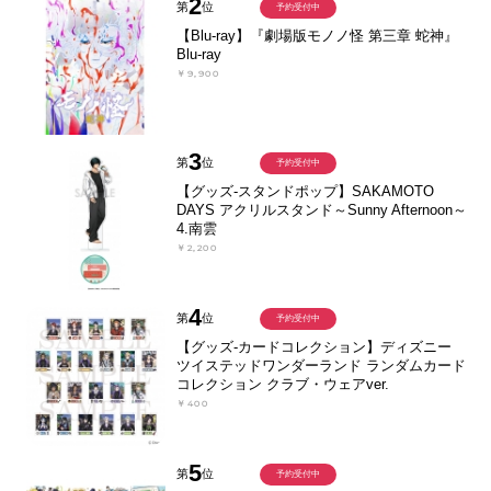
2
第
位
予約受付中
【Blu-ray】『劇場版モノノ怪 第三章 蛇神』
Blu-ray
￥9,900
3
第
位
予約受付中
【グッズ-スタンドポップ】SAKAMOTO
DAYS アクリルスタンド～Sunny Afternoon～
4.南雲
￥2,200
4
第
位
予約受付中
【グッズ-カードコレクション】ディズニー
ツイステッドワンダーランド ランダムカード
コレクション クラブ・ウェアver.
￥400
5
第
位
予約受付中