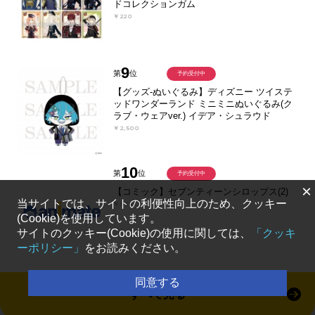
ドコレクションガム
￥220
9
第
位
予約受付中
【グッズ-ぬいぐるみ】ディズニー ツイステ
ッドワンダーランド ミニミニぬいぐるみ(ク
ラブ・ウェアver.) イデア・シュラウド
￥2,500
10
第
位
予約受付中
×
【コミック】セブンティーンシロップス(2)
当サイトでは、サイトの利便性向上のため、クッキー
￥924
(Cookie)を使用しています。
サイトのクッキー(Cookie)の使用に関しては、
「クッキ
ーポリシー」
をお読みください。
同意する
すべて見る