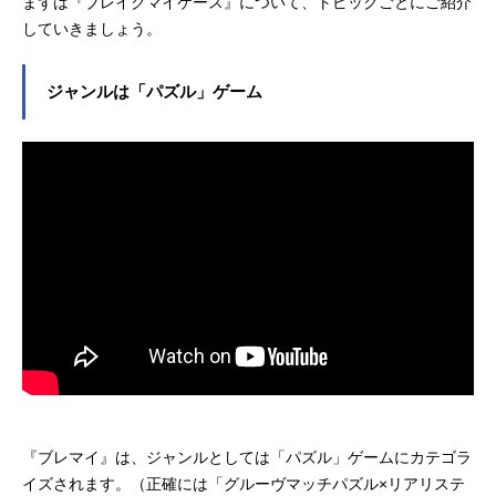
まずは『ブレイクマイケース』について、トピックごとにご紹介
環野揺：寺島惇太【管理部】槻本大
していきましょう。
河：熊谷健太郎壱川春日：小松昌平
隠岐谷誓：中澤まさとも【強行部】
節見静：松岡禎丞御門尊：小野友樹
ジャンルは「パズル」ゲーム
新開戦：小林親弘相沢篠信：広瀬裕
也【交渉部】在間樹帆：佐藤拓也祠
堂恭耶：福山潤立科吏来：小西克幸
【特務部】恩田灯世：小林裕介新名
有：坂田将吾神家：仲村宗悟麻波
麗：吉野...
『ブレマイ』は、ジャンルとしては「パズル」ゲームにカテゴラ
イズされます。（正確には「グルーヴマッチパズル×リアリステ