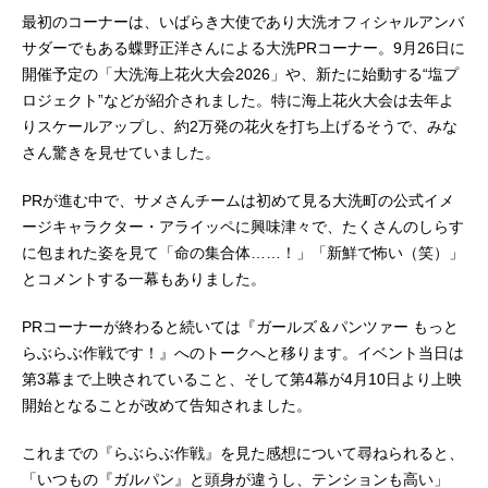
最初のコーナーは、いばらき大使であり大洗オフィシャルアンバ
サダーでもある蝶野正洋さんによる大洗PRコーナー。9月26日に
開催予定の「大洗海上花火大会2026」や、新たに始動する“塩プ
ロジェクト”などが紹介されました。特に海上花火大会は去年よ
りスケールアップし、約2万発の花火を打ち上げるそうで、みな
さん驚きを見せていました。
PRが進む中で、サメさんチームは初めて見る大洗町の公式イメ
ージキャラクター・アライッペに興味津々で、たくさんのしらす
に包まれた姿を見て「命の集合体……！」「新鮮で怖い（笑）」
とコメントする一幕もありました。
PRコーナーが終わると続いては『ガールズ＆パンツァー もっと
らぶらぶ作戦です！』へのトークへと移ります。イベント当日は
第3幕まで上映されていること、そして第4幕が4月10日より上映
開始となることが改めて告知されました。
これまでの『らぶらぶ作戦』を見た感想について尋ねられると、
「いつもの『ガルパン』と頭身が違うし、テンションも高い」