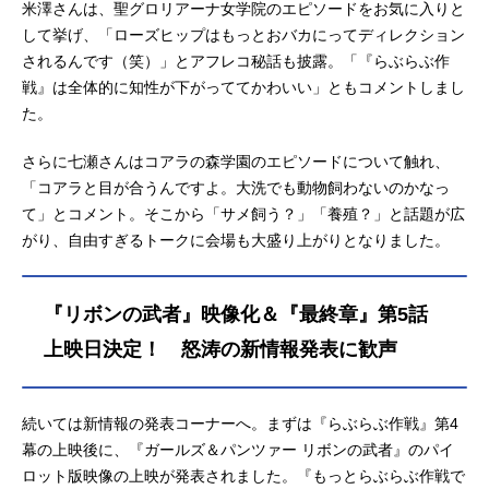
米澤さんは、聖グロリアーナ女学院のエピソードをお気に入りと
して挙げ、「ローズヒップはもっとおバカにってディレクション
されるんです（笑）」とアフレコ秘話も披露。「『らぶらぶ作
戦』は全体的に知性が下がっててかわいい」ともコメントしまし
た。
さらに七瀬さんはコアラの森学園のエピソードについて触れ、
「コアラと目が合うんですよ。大洗でも動物飼わないのかなっ
て」とコメント。そこから「サメ飼う？」「養殖？」と話題が広
がり、自由すぎるトークに会場も大盛り上がりとなりました。
『リボンの武者』映像化＆『最終章』第5話
上映日決定！ 怒涛の新情報発表に歓声
続いては新情報の発表コーナーへ。まずは『らぶらぶ作戦』第4
幕の上映後に、『ガールズ＆パンツァー リボンの武者』のパイ
ロット版映像の上映が発表されました。『もっとらぶらぶ作戦で