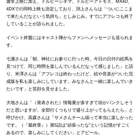
通常上映に加え、ドルビーシネマ、ドルビーアトモス、MX4D、
4DXでの同時上映も決定しており、渕上さんらは「ついにここま
で来たんだなという気持ち」としみじみ。すでにアフレコも終了
していることが語られました。
イベント終盤にはキャスト陣からファンへメッセージも送られま
す。
七瀬さんは「朝、神社にお参りに行った時、今日の日付の絵馬を
見つけて、同じ時間を楽しんでいるんだなって感じました」と語
り、米澤さんは「アフレコは終わったけど、絵や音楽がついた完
成版を私も楽しみにしています。みなさんと一緒に楽しんでいき
たいです」と笑顔を見せました。
大地さんは「（発表された）情報量が多すぎて頭がパンクしそう
だと思いますが、全部行くつもりで盛り上がってもらえたら」と
呼びかけ、高森さんは「サメさんチーム揃って本当に楽しかった
です。（『最終章』）第5話は“頑張ったな”という記憶がすごく
あるので、楽しみにしてください」とアピール。