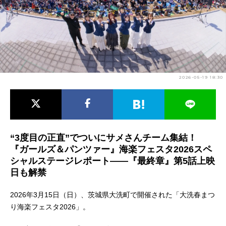
アニメ映画一覧
実写化映画一覧
今期アニメ曜日別一覧
春アニメ
夏アニメ
2026-05-19 18:30
秋アニメ
冬アニメ
男性声優/女性声優一覧
FOLLOW US
“3度目の正直”でついにサメさんチーム集結！
『ガールズ＆パンツァー』海楽フェスタ2026スペ
シャルステージレポート――『最終章』第5話上映
日も解禁
2026年3月15日（日）、茨城県大洗町で開催された「大洗春まつ
り海楽フェスタ2026」。