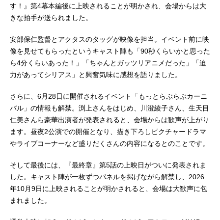
す！』第4幕本編後に上映されることが明かされ、会場からは大
きな拍手が送られました。
安部保仁監督とアクタスのタッグが映像を担当。イベント前に映
像を見せてもらったというキャスト陣も「90秒くらいかと思った
ら4分くらいあった！」「ちゃんとガッツリアニメだった」「迫
力があってシリアス」と興奮気味に感想を語りました。
さらに、6月28日に開催されるイベント「もっとらぶらぶカーニ
バル」の情報も解禁。渕上さんをはじめ、川澄綾子さん、生天目
仁美さんら豪華出演者が発表されると、会場からは歓声が上がり
ます。昼夜2公演での開催となり、描き下ろしピクチャードラマ
やライブコーナーなど盛りだくさんの内容になるとのことです。
そして最後には、『最終章』第5話の上映日がついに発表されま
した。キャスト陣が一枚ずつパネルを掲げながら解禁し、2026
年10月9日に上映されることが明かされると、会場は大歓声に包
まれました。