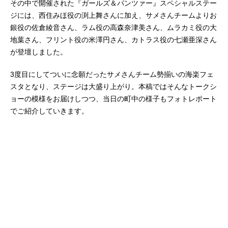
その中で開催された『ガールズ＆パンツァー』スペシャルステー
ジには、西住みほ役の渕上舞さんに加え、サメさんチームよりお
銀役の佐倉綾音さん、ラム役の高森奈津美さん、ムラカミ役の大
地葉さん、フリント役の米澤円さん、カトラス役の七瀬亜深さん
が登壇しました。
3度目にしてついに念願だったサメさんチーム勢揃いの海楽フェ
スタとなり、ステージは大盛り上がり。本稿ではそんなトークシ
ョーの模様をお届けしつつ、当日の町中の様子もフォトレポート
でご紹介していきます。