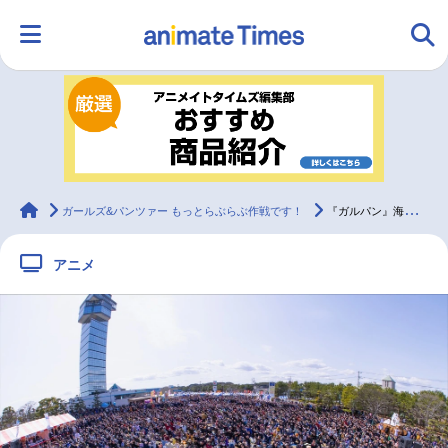
HOME
ランキング
アニメ
声優
ラジオ
みんなの声
グッズ
映画
animateTimes
ガールズ&パンツァー もっとらぶらぶ作戦です！
『ガルパン』海楽フェスタ2026ステージレポ
アニメ
マンガ・ラノベ
ゲーム・アプリ
音楽
コスプレ
2.5次元
配信・Vtuber
トレンド
無料マンガ
最新記事一覧
アニメ記事一覧
声優記事一覧