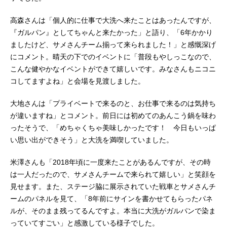
高森さんは「個人的に仕事で大洗へ来たことはあったんですが、
『ガルパン』としてちゃんと来たかった」と語り、「6年かかり
ましたけど、サメさんチーム揃って来られました！」と感慨深げ
にコメント。晴天の下でのイベントに「普段もやしっこなので、
こんな健やかなイベントができて嬉しいです。みなさんもニコニ
コしてますよね」と会場を見渡しました。
大地さんは「プライベートで来るのと、お仕事で来るのは気持ち
が違いますね」とコメント。前日には初めてのあんこう鍋を味わ
ったそうで、「めちゃくちゃ美味しかったです！ 今日もいっぱ
い思い出ができそう」と大洗を満喫していました。
米澤さんも「2018年頃に一度来たことがあるんですが、その時
は一人だったので、サメさんチームで来られて嬉しい」と笑顔を
見せます。また、ステージ脇に展示されていた戦車とサメさんチ
ームのパネルを見て、「8年前にサインを書かせてもらったパネ
ルが、そのまま残ってるんですよ。本当に大洗がガルパンで染ま
っていてすごい」と感激している様子でした。