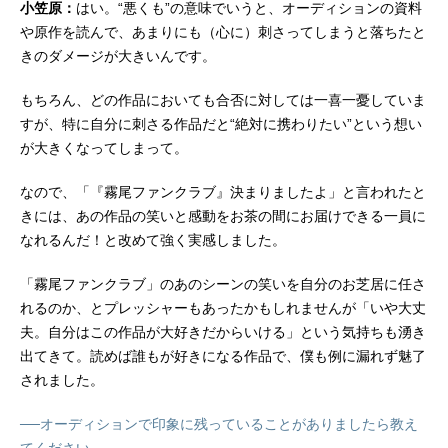
小笠原：
はい。“悪くも”の意味でいうと、オーディションの資料
や原作を読んで、あまりにも（心に）刺さってしまうと落ちたと
きのダメージが大きいんです。
もちろん、どの作品においても合否に対しては一喜一憂していま
すが、特に自分に刺さる作品だと“絶対に携わりたい”という想い
が大きくなってしまって。
なので、「『霧尾ファンクラブ』決まりましたよ」と言われたと
きには、あの作品の笑いと感動をお茶の間にお届けできる一員に
なれるんだ！と改めて強く実感しました。
「霧尾ファンクラブ」のあのシーンの笑いを自分のお芝居に任さ
れるのか、とプレッシャーもあったかもしれませんが「いや大丈
夫。自分はこの作品が大好きだからいける」という気持ちも湧き
出てきて。読めば誰もが好きになる作品で、僕も例に漏れず魅了
されました。
──オーディションで印象に残っていることがありましたら教え