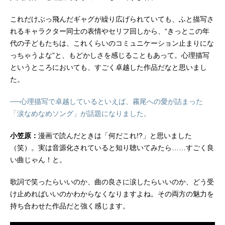
これだけぶっ飛んだギャグが繰り広げられていても、ふと描写さ
れるキャラクター同士の表情やセリフ回しから、“きっとこの年
代の子どもたちは、これくらいのコミュニケーション止まりにな
っちゃうよな”と、もどかしさを感じることもあって。心理描写
というところにおいても、すごく卓越した作品だなと思いまし
た。
──心理描写で卓越しているといえば、霧尾への愛が詰まった
「涙なめなめソング」が話題になりました。
小笠原：
漫画で読んだときは「何だこれ!?」と思いました
（笑）。実は音源化されていると知り聴いてみたら……すごく良
い曲じゃん！と。
歌詞で笑ったらいいのか、曲の良さに涙したらいいのか、どう受
け止めればいいのかわからなくなりますよね。その両方の魅力を
持ち合わせた作品だと強く感じます。