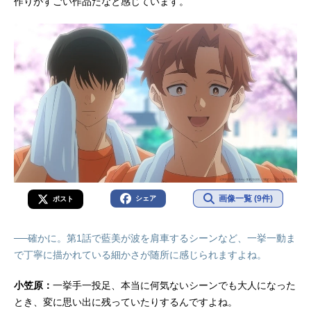
作りがすごい作品だなと感じています。
画像一覧 (9件)
シェア
ポスト
──確かに。第1話で藍美が波を肩車するシーンなど、一挙一動ま
で丁寧に描かれている細かさが随所に感じられますよね。
小笠原：
一挙手一投足、本当に何気ないシーンでも大人になった
とき、変に思い出に残っていたりするんですよね。