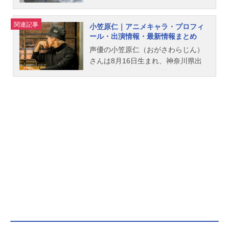
んて。大好きだよ、霧尾くん。霧尾
くんとハンバーガー食べたい。霧尾
関連記事
小笠原仁｜アニメキャラ・プロフィ
くんと相合傘したい。霧尾くんとお
ール・出演情報・最新情報まとめ
皿割りまくりたい。霧尾くんと身体
声優の小笠原仁（おがさわらじん）
中のほくろ探しの旅に出たい。霧尾
さんは8月16日生まれ、神奈川県出
くんと出会った日を国民の祝日にし
身。こちらでは、小笠原仁さんのオ
たい。藍美と波、大好きな人の話を
ススメ記事をご紹介！
する、2人だけの大切な時間。こんな
日常が、いつまでも続くと思って
た。一方通行な想いの連鎖は、私た
ちの日常を変えていく。作品名霧尾
ファンクラブ放送形態TVアニメスケ
ジュール2026年4月2日（木）～2026
年6月18日（木）MBS/TBS系28局“ス
ーパーアニメイズムTURBO”枠にて
話数全12話キャスト三好藍美：稗田
寧々染谷波：若山詩音霧尾賢：梶原
岳人満田充：広瀬裕也桃瀬隼斗：小
笠原仁村岡皐月：伊藤彩沙田代星
羅：和泉風花教師：杉田智和藍美の