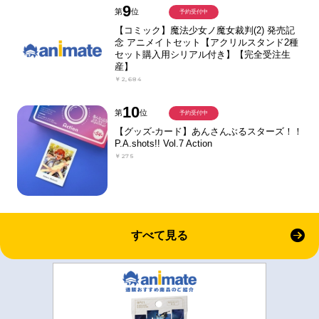
9
第
位
予約受付中
【コミック】魔法少女ノ魔女裁判(2) 発売記
念 アニメイトセット【アクリルスタンド2種
セット購入用シリアル付き】【完全受注生
産】
￥2,684
10
第
位
予約受付中
【グッズ-カード】あんさんぶるスターズ！！
P.A.shots!! Vol.7 Action
￥275
すべて見る