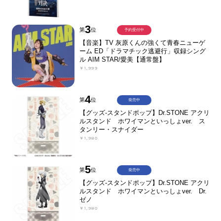
3
第
位
予約受付中
【音楽】TV 灰原くんの強くて青春ニューゲ
ーム ED「ドラマチック逃避行」収録シング
ル AIM STAR/愛美【通常盤】
￥1,999
4
第
位
発売中
【グッズ-スタンドポップ】Dr.STONE アクリ
ルスタンド ホワイマンといっしょver. ス
タンリー・スナイダー
￥1,980
5
第
位
発売中
【グッズ-スタンドポップ】Dr.STONE アクリ
ルスタンド ホワイマンといっしょver. Dr.
ゼノ
￥1,980