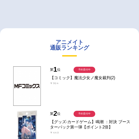
アニメイト
通販ランキング
1
第
位
予約受付中
【コミック】魔法少女ノ魔女裁判(2)
￥924
2
第
位
予約受付中
【グッズ-カードゲーム】鳴潮 ：対決 ブース
ターパック第一弾【ポイント2倍】
￥440