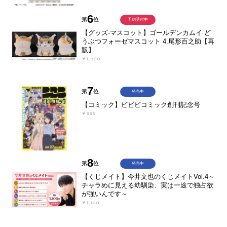
6
第
位
予約受付中
【グッズ-マスコット】ゴールデンカムイ ど
うぶつフォーゼマスコット 4.尾形百之助【再
販】
￥1,980
7
第
位
発売中
【コミック】ビビビコミック創刊記念号
￥935
8
第
位
発売中
【くじメイト】今井文也のくじメイトVol.4～
チャラめに見える幼馴染、実は一途で独占欲
が強いんです～
￥1,100