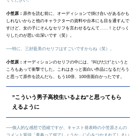
てください。
小笠原：
原作を読む前に、オーディションで掛け合いがあるかも
しれないからと他のキャラクターの資料や台本にも目を通すんで
すけど、女の子にそんなセリフを言わせるなんて……！とびっく
りしたのが思い出深いです（笑）。
──特に、三好藍美のセリフはすごいですからね（笑）。
小笠原：
オーディションのセリフの中には、“叫びだけ”というと
ころもあって衝撃でした。これはきっと面白い作品になるだろう
と思って原作を読んだら、もう10倍、100倍面白かったです。
”こういう男子高校生いるよね”と思ってもら
えるように
──個人的な感想で恐縮ですが、キャスト発表時の小笠原さんの
コメント冒頭「青春って何でしょうか」に心をつかまれてしまい