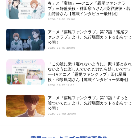
春」と「宝物」──アニメ「霧尾ファンクラ
ブ」三好藍美役・稗田寧々さん×染谷波役・若
山詩音さん【連載インタビュー最終回】
2026-06-18 19:00
アニメ『霧尾ファンクラブ』第12話「霧尾フ
ァンクラブ」より、先行場面カット＆あらすじ
公開！
2026-06-15 20:00
「この波に乗り遅れないように、振り落とされ
ないように楽しんでいただけたら嬉しいです」
──TVアニメ「霧尾ファンクラブ」田代星羅
役・和泉風花さん【連載インタビュー第8回】
2026-06-12 12:00
アニメ『霧尾ファンクラブ』第11話「ずっと
嘘ついてた」より、先行場面カット＆あらすじ
公開！
2026-06-08 20:00