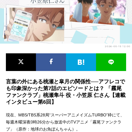
アニメ映画一覧
実写化映画一覧
今期アニメ曜日別一覧
春アニメ
夏アニメ
2026-05-15 12:00
秋アニメ
冬アニメ
男性声優/女性声優一覧
FOLLOW US
言葉の外にある桃瀬と皐月の関係性──アフレコで
も印象深かった第7話のエピソードとは？ 「霧尾
ファンクラブ」桃瀬隼斗 役・小笠原 仁さん【連載
インタビュー第6回】
現在、MBS/TBS系28局“スーパーアニメイズムTURBO”枠にて、
毎週木曜深夜0時26分から放送中のTVアニメ「霧尾ファンクラ
ブ」（原作：地球のお魚ぽんちゃん）。