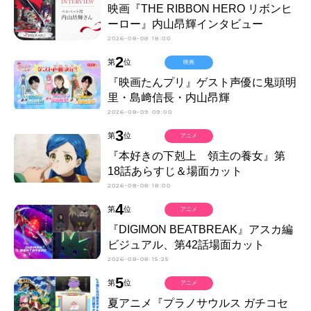
映画『THE RIBBON HERO リボンヒ
ーロー』内山昂輝インタビュー
2026-08-08 18:00
2
第
位
映画
『映画たんプリ』ゲスト声優に鬼頭明
里・島﨑信長・内山昂輝
2026-08-09 09:00
3
第
位
アニメ
『本好きの下剋上 領主の養女』第
18話あらすじ＆場面カット
2026-08-08 18:00
4
第
位
アニメ
『DIGIMON BEATBREAK』アスカ編
ビジュアル、第42話場面カット
2026-08-08 15:25
5
第
位
アニメ
夏アニメ『プラノサウルス ガチコセ