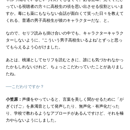
っている視聴者の方々に高校生の頃を思い出させる役割といいま
すか。毒にも薬にもならない会話が面白くて笑った日々を教えて
くれる、普通の男子高校生が彼のキャラクターだな、と。
なので、セリフ読みも掛け合いの中でも、キャラクターキャラク
ターしないように、“こういう男子高校生いるよね”とずっと思っ
てもらえるよう心がけました。
あとは、桃瀬としてセリフを読むときに、誰にも気づかれなかっ
たかもしれないけれど、ちょっとこだわっていたことがありまし
たね。
──こだわりですか？
小笠原：
声優をやっていると、言葉を美しく聞かせるために「が
ぎぐげご」を鼻濁音として発声したり、無声化・有声化だった
り、学校で教わるようなアプローチがあるんですけど、それを極
力やらないようにしました。