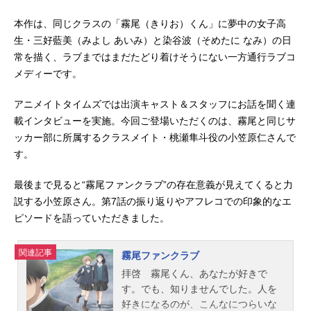
本作は、同じクラスの「霧尾（きりお）くん」に夢中の女子高
生・三好藍美（みよし あいみ）と染谷波（そめたに なみ）の日
常を描く、ラブまではまだたどり着けそうにない一方通行ラブコ
メディーです。
アニメイトタイムズでは出演キャスト＆スタッフにお話を聞く連
載インタビューを実施。今回ご登場いただくのは、霧尾と同じサ
ッカー部に所属するクラスメイト・桃瀬隼斗役の小笠原仁さんで
す。
最後まで見ると“霧尾ファンクラブ”の存在意義が見えてくると力
説する小笠原さん。第7話の振り返りやアフレコでの印象的なエ
ピソードを語っていただきました。
関連記事
霧尾ファンクラブ
拝啓 霧尾くん、あなたが好きで
す。でも、知りませんでした。人を
好きになるのが、こんなにつらいな