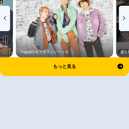
Trignalのキラキラ☆ビートＲ
森久
もっと見る