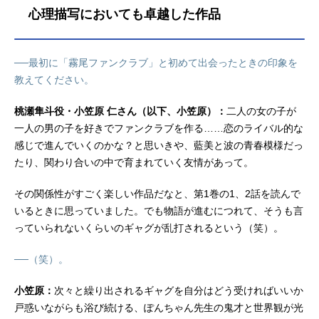
祖父：立木文彦望の母：能登麻美子
心理描写においても卓越した作品
店長：小西克幸小学生の霧尾：日笠
陽子望：華成結結愛：芹澤優チゲ
兄：興津和幸デカ長：白井悠介橋
──最初に「霧尾ファンクラブ」と初めて出会ったときの印象を
本：高木渉スタッフ原作：地球のお
教えてください。
魚ぽんちゃん「霧尾ファンクラブ」
（リュエルコミックス／実業之日本
桃瀬隼斗役・小笠原 仁さん（以下、小笠原）：
二人の女の子が
社刊）監督：外山草シリーズ構成・
一人の男の子を好きでファンクラブを作る……恋のライバル的な
脚本：皐月彩アニメーションキャラ
クターデ...
感じで進んでいくのかな？と思いきや、藍美と波の青春模様だっ
たり、関わり合いの中で育まれていく友情があって。
その関係性がすごく楽しい作品だなと、第1巻の1、2話を読んで
いるときに思っていました。でも物語が進むにつれて、そうも言
っていられないくらいのギャグが乱打されるという（笑）。
──（笑）。
小笠原：
次々と繰り出されるギャグを自分はどう受ければいいか
戸惑いながらも浴び続ける、ぽんちゃん先生の鬼才と世界観が光