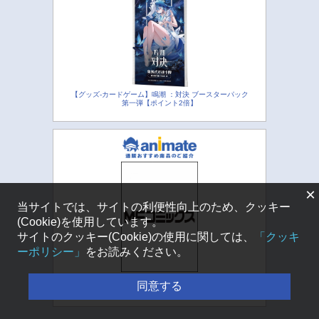
【グッズ-カードゲーム】鳴潮 ：対決 ブースターパック
第一弾【ポイント2倍】
×
当サイトでは、サイトの利便性向上のため、クッキー
(Cookie)を使用しています。
サイトのクッキー(Cookie)の使用に関しては、
「クッキ
ーポリシー」
をお読みください。
【コミック】魔法少女ノ魔女裁判(2)
同意する