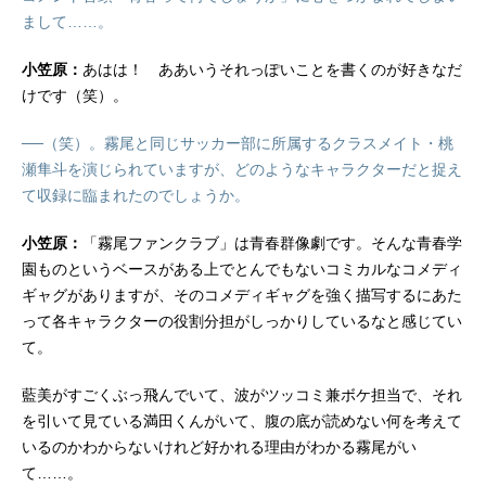
まして……。
小笠原：
あはは！ ああいうそれっぽいことを書くのが好きなだ
けです（笑）。
──（笑）。霧尾と同じサッカー部に所属するクラスメイト・桃
瀬隼斗を演じられていますが、どのようなキャラクターだと捉え
て収録に臨まれたのでしょうか。
小笠原：
「霧尾ファンクラブ」は青春群像劇です。そんな青春学
園ものというベースがある上でとんでもないコミカルなコメディ
ギャグがありますが、そのコメディギャグを強く描写するにあた
って各キャラクターの役割分担がしっかりしているなと感じてい
て。
藍美がすごくぶっ飛んでいて、波がツッコミ兼ボケ担当で、それ
を引いて見ている満田くんがいて、腹の底が読めない何を考えて
いるのかわからないけれど好かれる理由がわかる霧尾がい
て……。