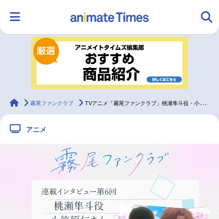
HOME
ランキング
アニメ
声優
ラジオ
みんなの声
グッズ
映画
animateTimes
霧尾ファンクラブ
TVアニメ「霧尾ファンクラブ」桃瀬隼斗役・小笠原仁【連載インタビュー第6回】
アニメ
マンガ・ラノベ
ゲーム・アプリ
音楽
コスプレ
2.5次元
配信・Vtuber
トレンド
無料マンガ
最新記事一覧
アニメ記事一覧
声優記事一覧