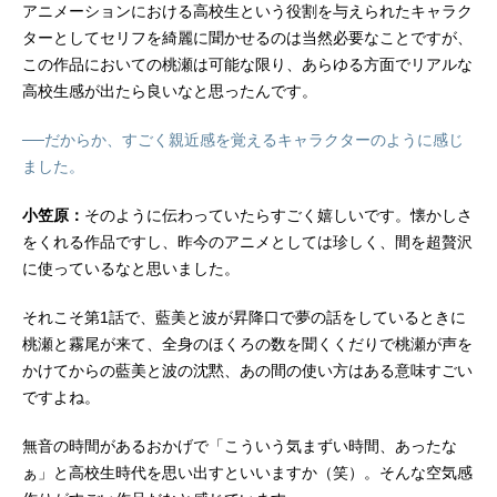
アニメーションにおける高校生という役割を与えられたキャラク
ターとしてセリフを綺麗に聞かせるのは当然必要なことですが、
この作品においての桃瀬は可能な限り、あらゆる方面でリアルな
高校生感が出たら良いなと思ったんです。
──だからか、すごく親近感を覚えるキャラクターのように感じ
ました。
小笠原：
そのように伝わっていたらすごく嬉しいです。懐かしさ
をくれる作品ですし、昨今のアニメとしては珍しく、間を超贅沢
に使っているなと思いました。
それこそ第1話で、藍美と波が昇降口で夢の話をしているときに
桃瀬と霧尾が来て、全身のほくろの数を聞くくだりで桃瀬が声を
かけてからの藍美と波の沈黙、あの間の使い方はある意味すごい
ですよね。
無音の時間があるおかげで「こういう気まずい時間、あったな
ぁ」と高校生時代を思い出すといいますか（笑）。そんな空気感