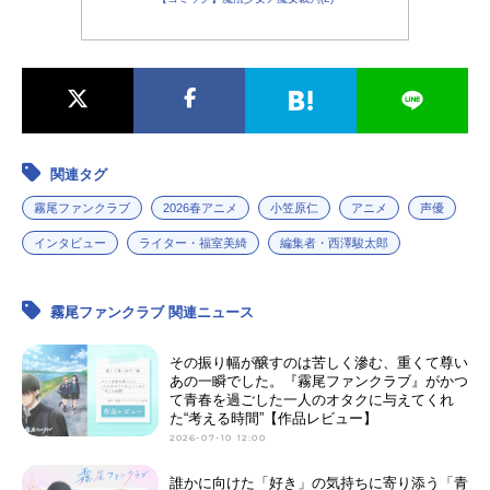
関連タグ
霧尾ファンクラブ
2026春アニメ
小笠原仁
アニメ
声優
インタビュー
ライター・福室美綺
編集者・西澤駿太郎
霧尾ファンクラブ 関連ニュース
その振り幅が醸すのは苦しく滲む、重くて尊い
あの一瞬でした。『霧尾ファンクラブ』がかつ
て青春を過ごした一人のオタクに与えてくれ
た“考える時間”【作品レビュー】
2026-07-10 12:00
誰かに向けた「好き」の気持ちに寄り添う「青