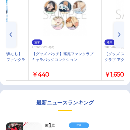
通常
通常
2026/06/26 発売
2026/06/26 発売
)・特典なし】
【グッズ-バッチ】霧尾ファンクラブ
【グッズ-スタ
メ『霧尾ファンクラ
キャラバッジコレクション
クラブ アクリ
￥440
￥1,650
最新ニュースランキング
1
第
位
映画