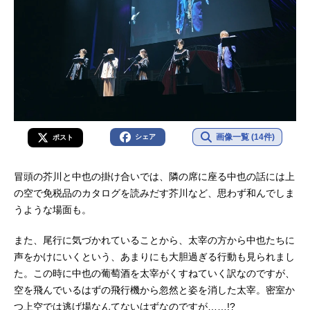
画像一覧 (14件)
シェア
ポスト
冒頭の芥川と中也の掛け合いでは、隣の席に座る中也の話には上
の空で免税品のカタログを読みだす芥川など、思わず和んでしま
うような場面も。
また、尾行に気づかれていることから、太宰の方から中也たちに
声をかけにいくという、あまりにも大胆過ぎる行動も見られまし
た。この時に中也の葡萄酒を太宰がくすねていく訳なのですが、
空を飛んでいるはずの飛行機から忽然と姿を消した太宰。密室か
つ上空では逃げ場なんてないはずなのですが……!?