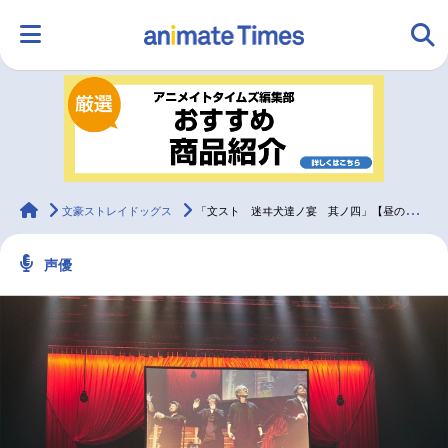
HOME
ランキング
アニメ
声優
ラジオ
みんなの声
グッズ
映画
animateTimes
文豪ストレイドッグス
「文スト 迷ヰ犬達ノ宴 其ノ四」【昼の部】レポート
声優
マンガ・ラノベ
ゲーム・アプリ
音楽
コスプレ
2.5次元
配信・Vtuber
トレンド
無料マンガ
最新記事一覧
アニメ記事一覧
声優記事一覧