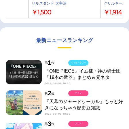
リルスタンド 太宰治
クリルキーホ
￥1,500
￥1,914
最新ニュースランキング
1
第
位
マンガ・ラノベ
『ONE PIECE』イム様・神の騎士団
「19本の武器」まとめ＆元ネタ
2026-08-06 16:30
2
第
位
アニメ
『天幕のジャードゥーガル』もっと好
きになっちゃう歴史豆知識
2026-08-06 18:30
3
第
位
アニメ