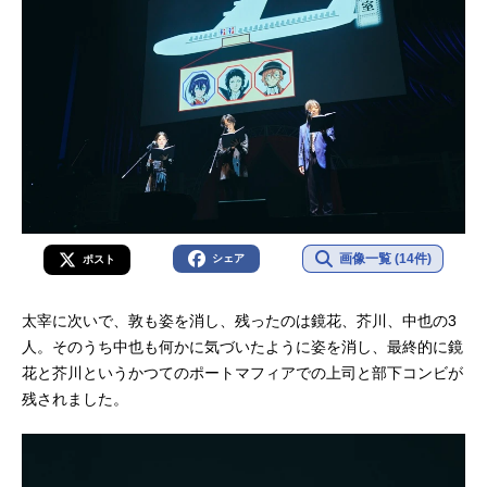
画像一覧 (14件)
シェア
ポスト
太宰に次いで、敦も姿を消し、残ったのは鏡花、芥川、中也の3
人。そのうち中也も何かに気づいたように姿を消し、最終的に鏡
花と芥川というかつてのポートマフィアでの上司と部下コンビが
残されました。