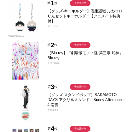
1
第
位
予約受付中
【グッズ-キーホルダー】呪術廻戦 ふわコロ
りんセットキーホルダー【アニメイト特典
付】
￥1,100
2
第
位
予約受付中
【Blu-ray】『劇場版モノノ怪 第三章 蛇神』
Blu-ray
￥9,900
3
第
位
予約受付中
【グッズ-スタンドポップ】SAKAMOTO
DAYS アクリルスタンド～Sunny Afternoon～
4.南雲
￥2,200
4
第
位
予約受付中