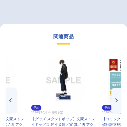
関連商品
予約
予約
2026年10月 中 発売予定
2026/09/04 発売
プ】文豪ストレ
【グッズ-スタンドポップ】文豪ストレ
【コミック】文
 其ノ四 アク
イドッグス 迷ヰ犬達ノ宴 其ノ四 アク
偵社設立秘話(