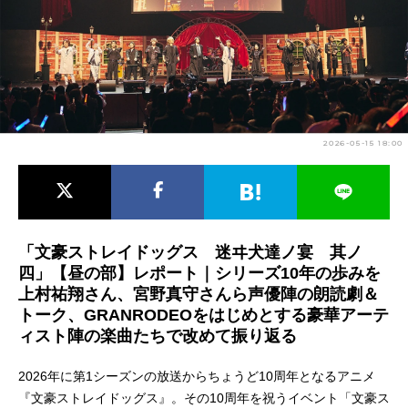
アニメ映画一覧
実写化映画一覧
今期アニメ曜日別一覧
春アニメ
夏アニメ
2026-05-15 18:00
秋アニメ
冬アニメ
男性声優/女性声優一覧
FOLLOW US
「文豪ストレイドッグス 迷ヰ犬達ノ宴 其ノ
四」【昼の部】レポート｜シリーズ10年の歩みを
上村祐翔さん、宮野真守さんら声優陣の朗読劇＆
トーク、GRANRODEOをはじめとする豪華アーテ
ィスト陣の楽曲たちで改めて振り返る
2026年に第1シーズンの放送からちょうど10周年となるアニメ
『文豪ストレイドッグス』。その10周年を祝うイベント「文豪ス