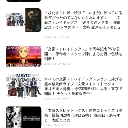
「ひたすらに迷い続けて、いまだに迷っている
10年だったのではないかと思います」──「文
豪ストレイドッグス -迷ヰ犬達ノ音奏-」開催
記念 バンドマスター・岩﨑 琢さんインタビュ
ー
2026-04-11 19:00
『文豪ストレイドッグス』十周年記念PVが公
開！ 原作者・スタッフ陣によるお祝い色紙も
到着！
2026-04-07 22:00
すべての文豪ストレイドッグスファンに捧げる
超本格劇伴ライブ「文豪ストレイドッグス -
迷ヰ犬達ノ音奏-」が2026年5月に大阪・東京で
開催！ チケット先着販売中！
2026-03-28 10:00
『文豪ストレイドッグス』原作コミックス（漫
画）最新刊28巻（次は29巻） 発売日・あらす
じ・表紙まとめ
2026-03-26 09:00