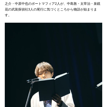
之介・中原中也のポートマフィア2人が、中島敦・太宰治・泉鏡
花の武装探偵社3人の尾行に気づくところから物語が始まりま
す。