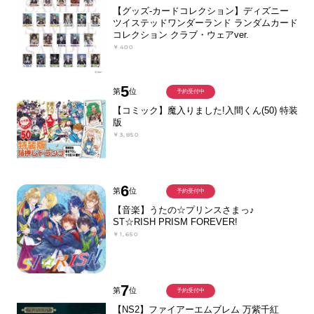
【グッズ-カードコレクション】ディズニー
ツイステッドワンダーランド ランダムカード
コレクション クラブ・ウェアver.
￥400
5
第
位
予約受付中
【コミック】魔入りました!入間くん(50) 特装
版
￥3,850
6
第
位
予約受付中
【音楽】うたの☆プリンスさまっ♪
ST☆RISH PRISM FOREVER!
￥1,650
7
第
位
予約受付中
【NS2】ファイアーエムブレム 万紫千紅