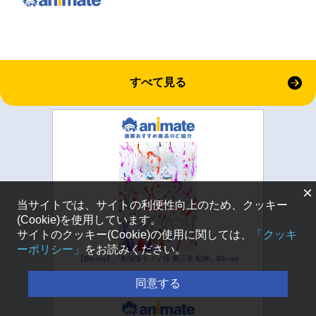
すべて見る
×
当サイトでは、サイトの利便性向上のため、クッキー
(Cookie)を使用しています。
サイトのクッキー(Cookie)の使用に関しては、
「クッキ
ーポリシー」
をお読みください。
【Blu-ray】『劇場版モノノ怪 第三章 蛇神』Blu-ray
同意する