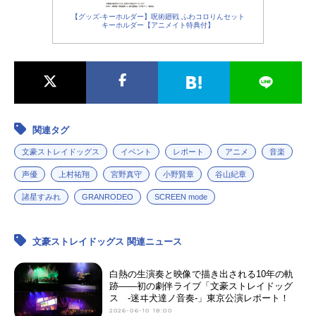
【グッズ-キーホルダー】呪術廻戦 ふわコロりんセット
キーホルダー【アニメイト特典付】
関連タグ
文豪ストレイドッグス
イベント
レポート
アニメ
音楽
声優
上村祐翔
宮野真守
小野賢章
谷山紀章
諸星すみれ
GRANRODEO
SCREEN mode
文豪ストレイドッグス 関連ニュース
白熱の生演奏と映像で描き出される10年の軌
跡――初の劇伴ライブ「文豪ストレイドッグ
ス -迷ヰ犬達ノ音奏-」東京公演レポート！
2026-06-10 18:00