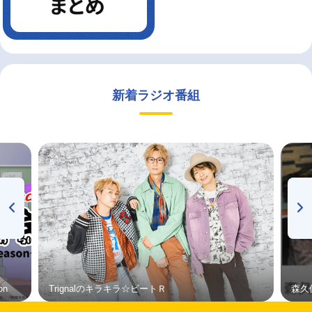
新着ラジオ番組
on
Trignalのキラキラ☆ビートＲ
森久