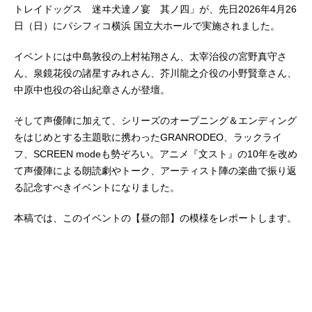
トレイドッグス 迷ヰ犬達ノ宴 其ノ四」が、先日2026年4月26
日（日）にパシフィコ横浜 国立大ホールで実施されました。
イベントには中島敦役の上村祐翔さん、太宰治役の宮野真守さ
ん、泉鏡花役の諸星すみれさん、芥川龍之介役の小野賢章さん、
中原中也役の谷山紀章さんが登壇。
そして声優陣に加えて、シリーズのオープニング＆エンディング
をはじめとする主題歌に携わったGRANRODEO、ラックライ
フ、SCREEN modeも勢ぞろい。アニメ『文スト』の10年を改め
て声優陣による朗読劇やトーク、アーティスト陣の楽曲で振り返
る記念すべきイベントになりました。
本稿では、このイベントの【昼の部】の模様をレポートします。