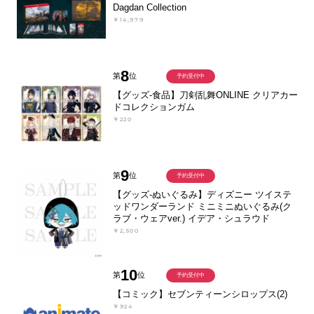
Dagdan Collection
￥14,979
8
第
位
予約受付中
【グッズ-食品】刀剣乱舞ONLINE クリアカー
ドコレクションガム
￥220
9
第
位
予約受付中
【グッズ-ぬいぐるみ】ディズニー ツイステ
ッドワンダーランド ミニミニぬいぐるみ(ク
ラブ・ウェアver.) イデア・シュラウド
￥2,500
10
第
位
予約受付中
【コミック】セブンティーンシロップス(2)
￥924