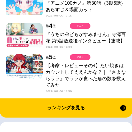
『アニメ100カノ』第30話（3期6話）
あらすじ＆場面カット
2026-08-06 18:55
4
第
位
アニメ
『うちの弟どもがすみません』寺澤百
花 第5話放送後インタビュー【連載】
2026-08-06 12:00
5
第
位
アニメ
【考察・レビューその4】たい焼きは
カウントしてええんかな？｜『さよな
らララ』でララが食べた魚の数を数え
てみた
2026-08-06 12:30
ランキングを見る