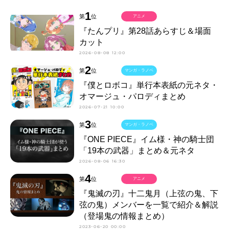
1
第
位
アニメ
『たんプリ』第28話あらすじ＆場面
カット
2026-08-08 12:00
2
第
位
マンガ・ラノベ
『僕とロボコ』単行本表紙の元ネタ・
オマージュ・パロディまとめ
2026-07-21 10:00
3
第
位
マンガ・ラノベ
『ONE PIECE』イム様・神の騎士団
「19本の武器」まとめ＆元ネタ
2026-08-06 16:30
4
第
位
アニメ
『鬼滅の刃』十二鬼月（上弦の鬼、下
弦の鬼）メンバーを一覧で紹介＆解説
（登場鬼の情報まとめ）
2023-06-20 00:00