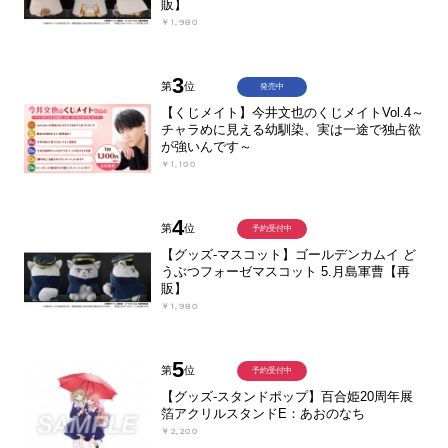
販】
￥1,980
3
第
位
発売中
【くじメイト】今井文也のくじメイトVol.4～
チャラめに見える幼馴染、実は一途で独占欲
が強いんです～
￥1,100
4
第
位
予約受付中
【グッズ-マスコット】ゴールデンカムイ ど
うぶつフォーゼマスコット 5.月島軍曹【再
販】
￥1,980
5
第
位
予約受付中
【グッズ-スタンドポップ】百合姫20周年展
箔アクリルスタンドE：あおのなち
￥2,200