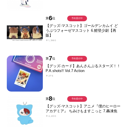
6
第
位
予約受付中
【グッズ-マスコット】ゴールデンカムイ ど
うぶつフォーゼマスコット 6.鯉登少尉【再
販】
￥1,980
7
第
位
予約受付中
【グッズ-カード】あんさんぶるスターズ！！
P.A.shots!! Vol.7 Action
￥275
8
第
位
予約受付中
【グッズ-マスコット】アニメ『僕のヒーロー
アカデミア』 ちみけもますこっと 7.轟凍焦
￥2,200