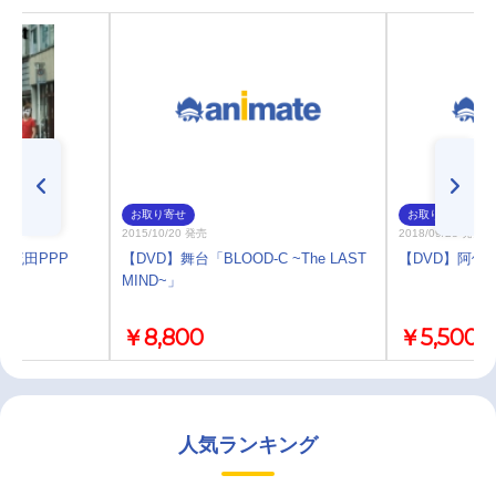
お取り寄せ
お取り寄せ
2015/10/20 発売
2018/09/28 発売
t/流田PPP
【DVD】舞台「BLOOD-C ~The LAST
【DVD】阿修羅
MIND~」
￥8,800
￥5,500
人気ランキング