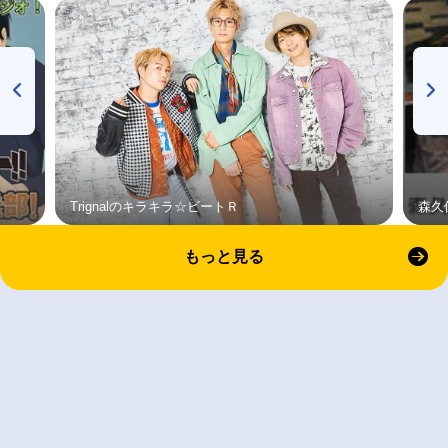
Trignalのキラキラ☆ビートＲ
森久
もっと見る