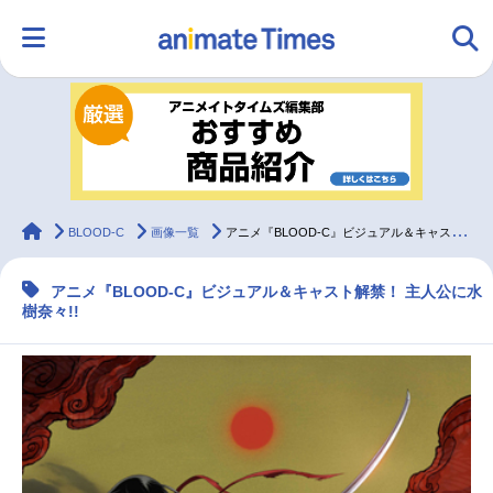
HOME
ランキング
アニメ
声優
ラジオ
みんなの声
グッズ
映画
animateTimes
BLOOD-C
画像一覧
アニメ『BLOOD-C』ビジュアル＆キャスト解禁！
アニメ『BLOOD-C』ビジュアル＆キャスト解禁！ 主人公に水
マンガ・ラノベ
ゲーム・アプリ
音楽
コスプレ
樹奈々!!
2.5次元
配信・Vtuber
トレンド
無料マンガ
最新記事一覧
アニメ記事一覧
声優記事一覧