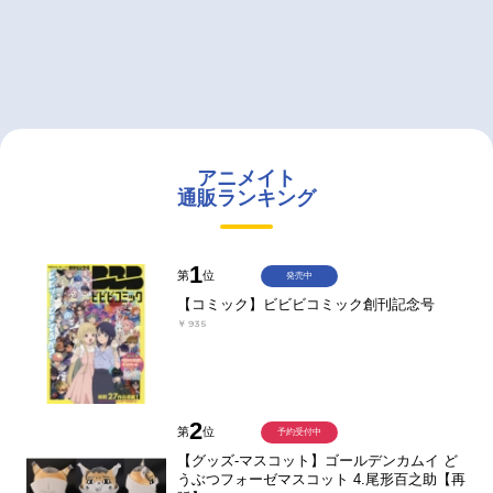
アニメイト
通販ランキング
1
第
位
発売中
【コミック】ビビビコミック創刊記念号
￥935
2
第
位
予約受付中
【グッズ-マスコット】ゴールデンカムイ ど
うぶつフォーゼマスコット 4.尾形百之助【再