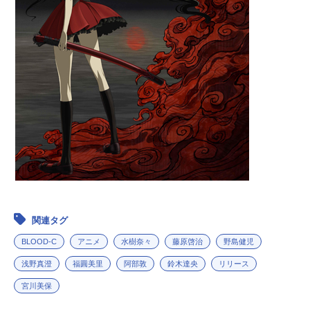
関連タグ
BLOOD-C
アニメ
水樹奈々
藤原啓治
野島健児
浅野真澄
福圓美里
阿部敦
鈴木達央
リリース
宮川美保