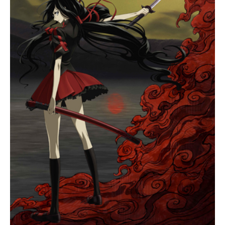
アニメ映画一覧
実写化映画一覧
今期アニメ曜日別一覧
春アニメ
夏アニメ
秋アニメ
冬アニメ
男性声優/女性声優一覧
FOLLOW US