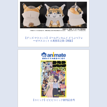
【グッズ-マスコット】ゴールデンカムイ どうぶつフォ
ーゼマスコット 4.尾形百之助【再販】
【コミック】ビビビコミック創刊記念号