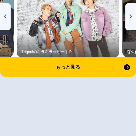
Trignalのキラキラ☆ビートＲ
森久
もっと見る