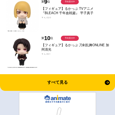
9
第
位
予約受付中
【フィギュア】るかっぷ TVアニメ
『BLEACH 千年血戦篇』 平子真子
￥4,020
10
第
位
予約受付中
【フィギュア】るかっぷ 刀剣乱舞ONLINE 加
州清光
￥4,301
すべて見る