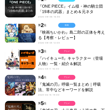
『ONE PIECE』イム様・神の騎士団
「19本の武器」まとめ＆元ネタ
2026-08-06 16:30
2
第
位
映画
『映画ちいかわ』島二郎の正体を考え
る【考察・レビュー】
2026-08-03 12:00
3
第
位
アニメ
『ハイキュー!!』キャラクター（登場
人物）一覧・紹介＆解説
2024-03-11 16:00
4
第
位
アニメ
『鬼滅の刃』呼吸一覧まとめ｜呼吸
法、常中などキーワードを解説
2023-06-15 19:00
5
第
位
アニメ