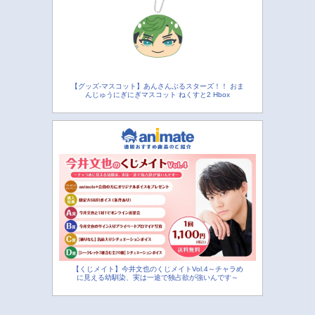
【グッズ-マスコット】あんさんぶるスターズ！！ おま
んじゅうにぎにぎマスコット ねくすと2 Hbox
【くじメイト】今井文也のくじメイトVol.4～チャラめ
に見える幼馴染、実は一途で独占欲が強いんです～