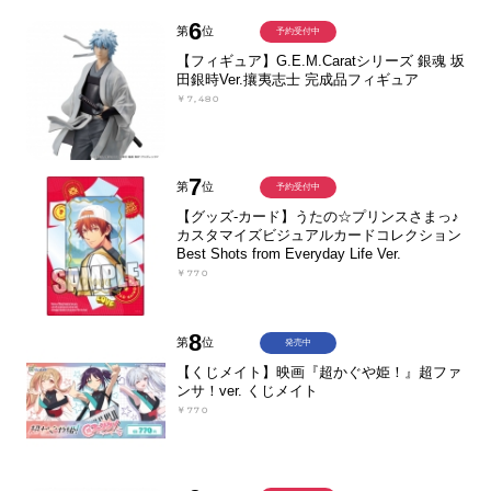
6
第
位
予約受付中
【フィギュア】G.E.M.Caratシリーズ 銀魂 坂
田銀時Ver.攘夷志士 完成品フィギュア
￥7,480
7
第
位
予約受付中
【グッズ-カード】うたの☆プリンスさまっ♪
カスタマイズビジュアルカードコレクション
Best Shots from Everyday Life Ver.
￥770
8
第
位
発売中
【くじメイト】映画『超かぐや姫！』超ファ
ンサ！ver. くじメイト
￥770