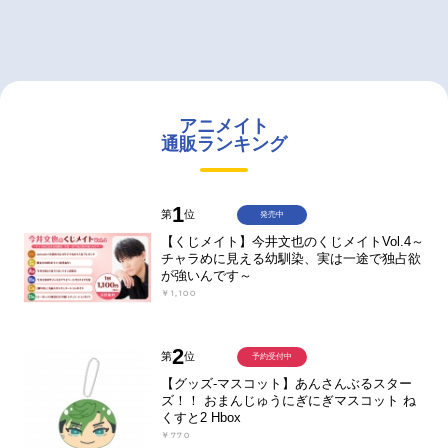
アニメイト
通販ランキング
1
第
位
発売中
【くじメイト】今井文也のくじメイトVol.4～
チャラめに見える幼馴染、実は一途で独占欲
が強いんです～
￥1,100
2
第
位
予約受付中
【グッズ-マスコット】あんさんぶるスター
ズ！！ おまんじゅうにぎにぎマスコット ね
くすと2 Hbox
￥770