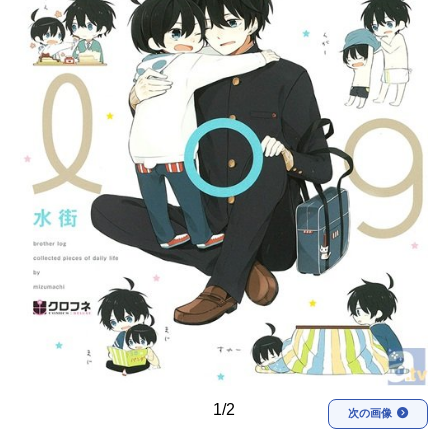
アニメ映画一覧
実写化映画一覧
今期アニメ曜日別一覧
春アニメ
夏アニメ
秋アニメ
冬アニメ
男性声優/女性声優一覧
FOLLOW US
1/2
次の画像