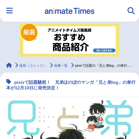
HOME
ランキング
アニメ
声優
ラジオ
みんなの声
グッズ
映画
animateTimes
漫画（コミック）
画像一覧
pixivで話題の「兄と弟log」の単行本が発売決定
pixivで話題騒然！ 兄弟ほのぼのマンガ「兄と弟log」の単行
マンガ・ラノベ
ゲーム・アプリ
音楽
コスプレ
本が12月10日に発売決定！
2.5次元
配信・Vtuber
トレンド
無料マンガ
最新記事一覧
アニメ記事一覧
声優記事一覧