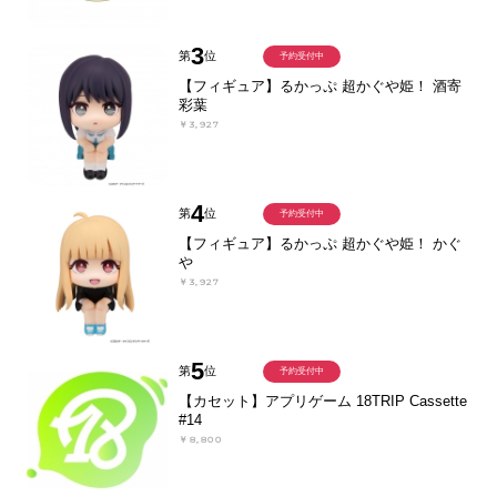
3
第
位
予約受付中
【フィギュア】るかっぷ 超かぐや姫！ 酒寄
彩葉
￥3,927
4
第
位
予約受付中
【フィギュア】るかっぷ 超かぐや姫！ かぐ
や
￥3,927
5
第
位
予約受付中
【カセット】アプリゲーム 18TRIP Cassette
#14
￥8,800