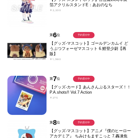
箔アクリルスタンドE：あおのなち
￥2,200
6
第
位
予約受付中
【グッズ-マスコット】ゴールデンカムイ ど
うぶつフォーゼマスコット 6.鯉登少尉【再
販】
￥1,980
7
第
位
予約受付中
【グッズ-カード】あんさんぶるスターズ！！
P.A.shots!! Vol.7 Action
￥275
8
第
位
予約受付中
【グッズ-マスコット】アニメ『僕のヒーロー
アカデミア』 ちみけもますこっと 7.轟凍焦