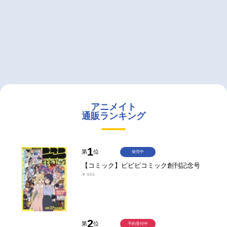
アニメイト
通販ランキング
1
第
位
発売中
【コミック】ビビビコミック創刊記念号
￥935
2
第
位
予約受付中