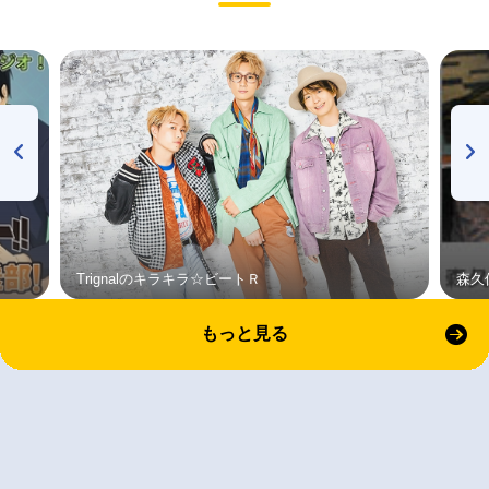
Trignalのキラキラ☆ビートＲ
森久
もっと見る