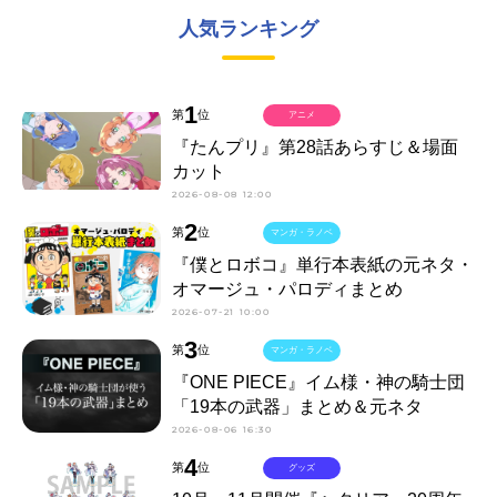
人気ランキング
1
第
位
アニメ
『たんプリ』第28話あらすじ＆場面
カット
2026-08-08 12:00
2
第
位
マンガ・ラノベ
『僕とロボコ』単行本表紙の元ネタ・
オマージュ・パロディまとめ
2026-07-21 10:00
3
第
位
マンガ・ラノベ
『ONE PIECE』イム様・神の騎士団
「19本の武器」まとめ＆元ネタ
2026-08-06 16:30
4
第
位
グッズ