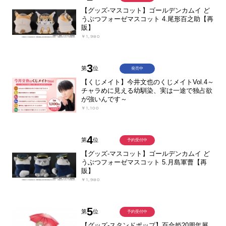
【グッズ-マスコット】ゴールデンカムイ ど
うぶつフォーゼマスコット 4.尾形百之助【再
販】
￥1,980
3
第
位
発売中
【くじメイト】今井文也のくじメイトVol.4～
チャラめに見える幼馴染、実は一途で独占欲
が強いんです～
￥1,100
4
第
位
予約受付中
【グッズ-マスコット】ゴールデンカムイ ど
うぶつフォーゼマスコット 5.月島軍曹【再
販】
￥1,980
5
第
位
予約受付中
【グッズ-スタンドポップ】百合姫20周年展