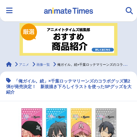
HOME
ランキング
アニメ
声優
ラジオ
みんなの声
グッズ
映画
animateTimes
アニメ
画像一覧
俺ガイル。続×千葉ロッテマリーンズのコラボグッズ第2弾が発売決定
「俺ガイル。続」×千葉ロッテマリーンズのコラボグッズ第2
マンガ・ラノベ
ゲーム・アプリ
音楽
コスプレ
弾が発売決定！ 新規描き下ろしイラストを使ったSPグッズを大
紹介
2.5次元
配信・Vtuber
トレンド
無料マンガ
最新記事一覧
アニメ記事一覧
声優記事一覧