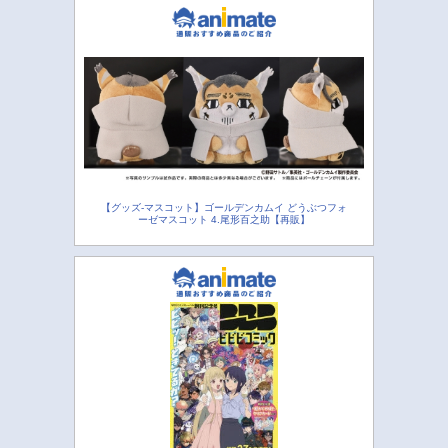
【グッズ-マスコット】ゴールデンカムイ どうぶつフォ
ーゼマスコット 4.尾形百之助【再販】