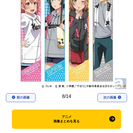
アニメ映画一覧
実写化映画一覧
今期アニメ曜日別一覧
春アニメ
夏アニメ
秋アニメ
冬アニメ
男性声優/女性声優一覧
FOLLOW US
8/14
前の画像
次の画像
アニメ
画像まとめを見る