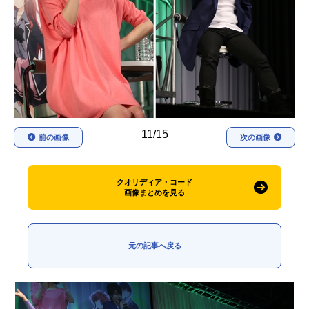
アニメ映画一覧
実写化映画一覧
今期アニメ曜日別一覧
春アニメ
夏アニメ
秋アニメ
冬アニメ
11/15
前の画像
次の画像
男性声優/女性声優一覧
FOLLOW US
クオリディア・コード
画像まとめを見る
元の記事へ戻る