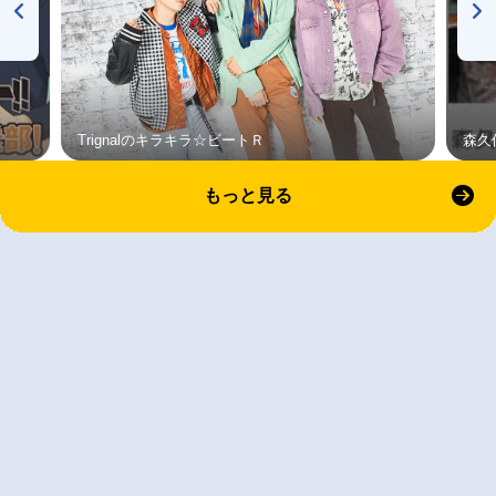
Trignalのキラキラ☆ビートＲ
森久
もっと見る