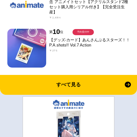
念 アニメイトセット【アクリルスタンド2種
セット購入用シリアル付き】【完全受注生
産】
￥2,684
10
第
位
予約受付中
【グッズ-カード】あんさんぶるスターズ！！
P.A.shots!! Vol.7 Action
￥275
すべて見る