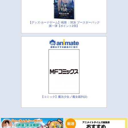
【グッズ-カードゲーム】鳴潮 ：対決 ブースターパック
第一弾【ポイント2倍】
【コミック】魔法少女ノ魔女裁判(2)