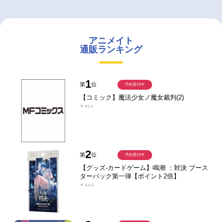
アニメイト
通販ランキング
1
第
位
予約受付中
【コミック】魔法少女ノ魔女裁判(2)
￥924
2
第
位
予約受付中
【グッズ-カードゲーム】鳴潮 ：対決 ブース
ターパック第一弾【ポイント2倍】
￥440