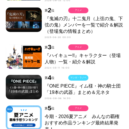
2026-08-03 12:00
2
第
位
アニメ
『鬼滅の刃』十二鬼月（上弦の鬼、下
弦の鬼）メンバーを一覧で紹介＆解説
（登場鬼の情報まとめ）
2023-06-20 00:00
3
第
位
アニメ
『ハイキュー!!』キャラクター（登場
人物）一覧・紹介＆解説
2024-03-11 16:00
4
第
位
マンガ・ラノベ
『ONE PIECE』イム様・神の騎士団
「19本の武器」まとめ＆元ネタ
2026-08-06 16:30
5
第
位
アニメ
今期・2026夏アニメ みんなの覇権
おすすめ作品ランキング最終結果発