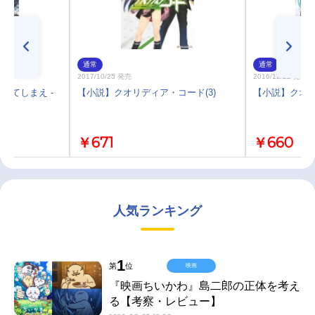
通常
通常
2017/10/25 発売
2016/12/22 発売
してしまえ -
【小説】クオリディア・コード(3)
【小説】クオリ
￥671
￥660
人気ランキング
1
第
位
映画
『映画ちいかわ』島二郎の正体を考え
る【考察・レビュー】