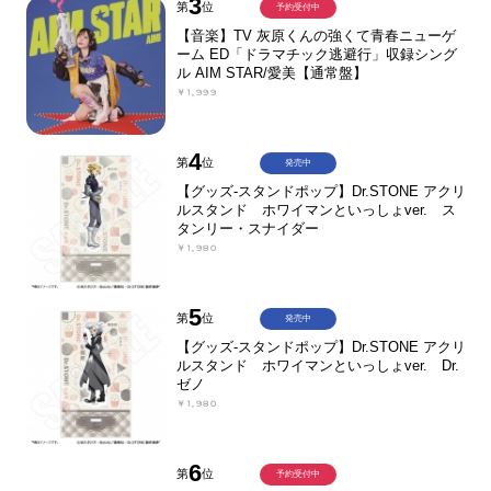
3
第
位
予約受付中
【音楽】TV 灰原くんの強くて青春ニューゲ
ーム ED「ドラマチック逃避行」収録シング
ル AIM STAR/愛美【通常盤】
￥1,999
4
第
位
発売中
【グッズ-スタンドポップ】Dr.STONE アクリ
ルスタンド ホワイマンといっしょver. ス
タンリー・スナイダー
￥1,980
5
第
位
発売中
【グッズ-スタンドポップ】Dr.STONE アクリ
ルスタンド ホワイマンといっしょver. Dr.
ゼノ
￥1,980
6
第
位
予約受付中