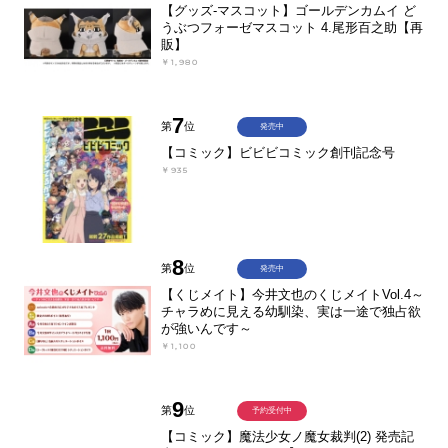
【グッズ-マスコット】ゴールデンカムイ ど
うぶつフォーゼマスコット 4.尾形百之助【再
販】
￥1,980
7
第
位
発売中
【コミック】ビビビコミック創刊記念号
￥935
8
第
位
発売中
【くじメイト】今井文也のくじメイトVol.4～
チャラめに見える幼馴染、実は一途で独占欲
が強いんです～
￥1,100
9
第
位
予約受付中
【コミック】魔法少女ノ魔女裁判(2) 発売記