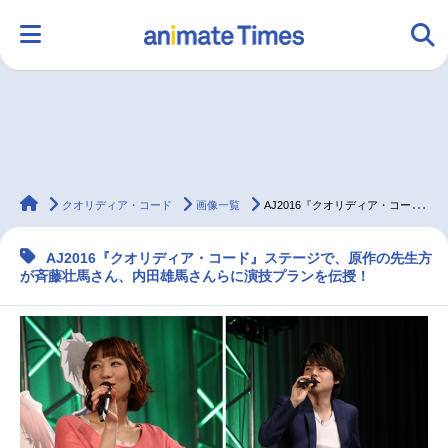
HOME
ランキング
アニメ
声優
animateTimes
ラジオ
みんなの声
グッズ
映画
クオリディア・コード
画像一覧
AJ2016『クオリディア・コード』ステージレポート！
AJ2016『クオリディア・コード』ステージで、原作の先生方
が斉藤壮馬さん、内田雄馬さんらに演技プランを伝授！
マンガ・ラノベ
ゲーム・アプリ
音楽
コスプレ
2.5次元
配信・Vtuber
トレンド
無料マンガ
最新記事一覧
アニメ記事一覧
声優記事一覧