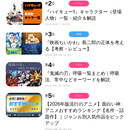
2
第
位
アニメ
『ハイキュー!!』キャラクター（登場
人物）一覧・紹介＆解説
2024-03-11 16:00
3
第
位
映画
『映画ちいかわ』島二郎の正体を考え
る【考察・レビュー】
2026-08-03 12:00
4
第
位
アニメ
『鬼滅の刃』呼吸一覧まとめ｜呼吸
法、常中などキーワードを解説
2023-06-15 19:00
5
第
位
アニメ
【2026年版流行のアニメ】面白い神
アニメおすすめランキング【名作・話
題作】｜ジャンル別人気作品をピック
アップ
2026-08-02 00:00