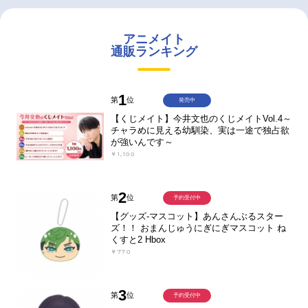
アニメイト
通販ランキング
1
第
位
発売中
【くじメイト】今井文也のくじメイトVol.4～
チャラめに見える幼馴染、実は一途で独占欲
が強いんです～
￥1,100
2
第
位
予約受付中
【グッズ-マスコット】あんさんぶるスター
ズ！！ おまんじゅうにぎにぎマスコット ね
くすと2 Hbox
￥770
3
第
位
予約受付中