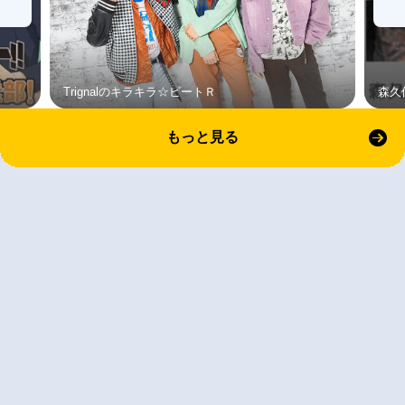
Trignalのキラキラ☆ビートＲ
森久
もっと見る