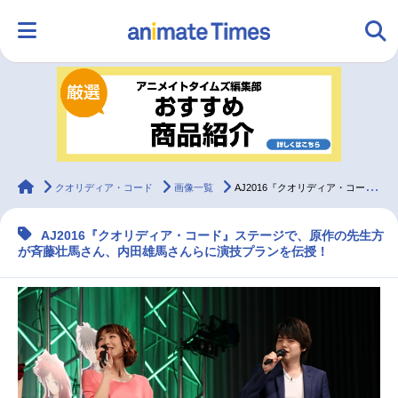
HOME
ランキング
アニメ
声優
ラジオ
みんなの声
グッズ
映画
animateTimes
クオリディア・コード
画像一覧
AJ2016『クオリディア・コード』ステージレポート！
AJ2016『クオリディア・コード』ステージで、原作の先生方
マンガ・ラノベ
ゲーム・アプリ
音楽
コスプレ
が斉藤壮馬さん、内田雄馬さんらに演技プランを伝授！
2.5次元
配信・Vtuber
トレンド
無料マンガ
最新記事一覧
アニメ記事一覧
声優記事一覧