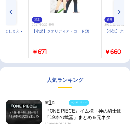
通常
通常
2017/10/25 発売
2016/12/22 発売
してしまえ -
【小説】クオリディア・コード(3)
【小説】クオリ
￥671
￥660
人気ランキング
1
第
位
マンガ・ラノベ
『ONE PIECE』イム様・神の騎士団
「19本の武器」まとめ＆元ネタ
2026-08-06 16:30