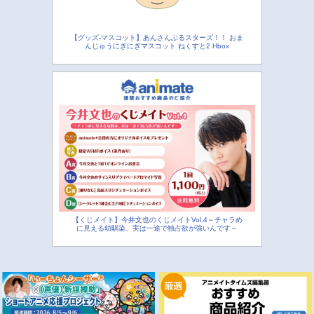
【グッズ-マスコット】あんさんぶるスターズ！！ おま
んじゅうにぎにぎマスコット ねくすと2 Hbox
【くじメイト】今井文也のくじメイトVol.4～チャラめ
に見える幼馴染、実は一途で独占欲が強いんです～