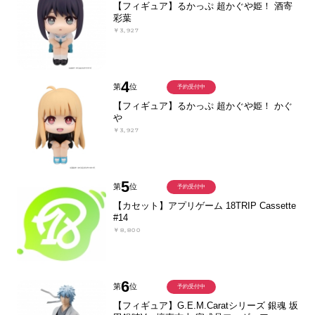
【フィギュア】るかっぷ 超かぐや姫！ 酒寄
彩葉
￥3,927
4
第
位
予約受付中
【フィギュア】るかっぷ 超かぐや姫！ かぐ
や
￥3,927
5
第
位
予約受付中
【カセット】アプリゲーム 18TRIP Cassette
#14
￥8,800
6
第
位
予約受付中
【フィギュア】G.E.M.Caratシリーズ 銀魂 坂