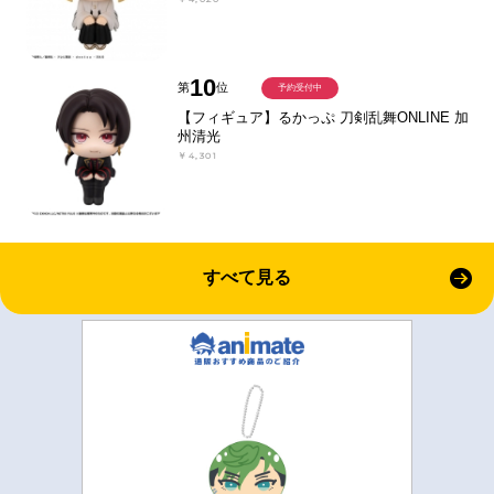
10
第
位
予約受付中
【フィギュア】るかっぷ 刀剣乱舞ONLINE 加
州清光
￥4,301
すべて見る