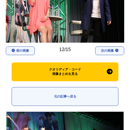
アニメ映画一覧
実写化映画一覧
今期アニメ曜日別一覧
春アニメ
夏アニメ
秋アニメ
冬アニメ
12/15
前の画像
次の画像
男性声優/女性声優一覧
クオリディア・コード
FOLLOW US
画像まとめを見る
元の記事へ戻る