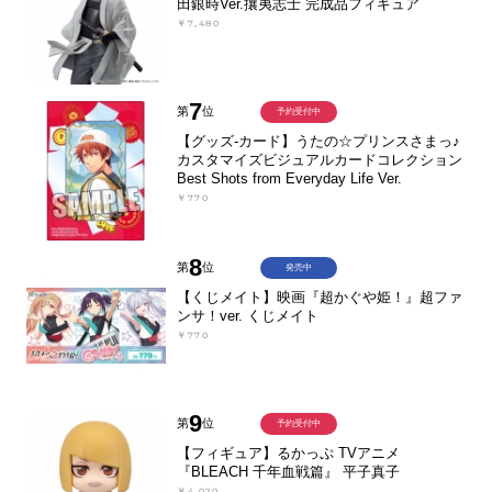
田銀時Ver.攘夷志士 完成品フィギュア
￥7,480
7
第
位
予約受付中
【グッズ-カード】うたの☆プリンスさまっ♪
カスタマイズビジュアルカードコレクション
Best Shots from Everyday Life Ver.
￥770
8
第
位
発売中
【くじメイト】映画『超かぐや姫！』超ファ
ンサ！ver. くじメイト
￥770
9
第
位
予約受付中
【フィギュア】るかっぷ TVアニメ
『BLEACH 千年血戦篇』 平子真子
￥4,020