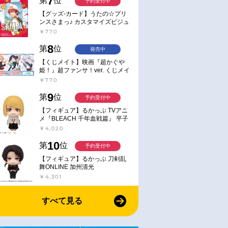
7
第
位
予約受付中
【グッズ-カード】うたの☆プリ
ンスさまっ♪ カスタマイズビジュ
アルカードコレクション Best
￥770
Shots from Everyday Life Ver.
8
第
位
発売中
【くじメイト】映画『超かぐや
姫！』超ファンサ！ver. くじメイ
ト
￥770
9
第
位
予約受付中
【フィギュア】るかっぷ TVアニ
メ『BLEACH 千年血戦篇』 平子
真子
￥4,020
10
第
位
予約受付中
【フィギュア】るかっぷ 刀剣乱
舞ONLINE 加州清光
￥4,301
すべて見る