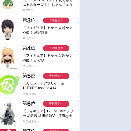
ぶるスターズ！！ おまんじゅう
にぎにぎマスコット ねくすと2
￥770
Hbox
3
第
位
予約受付中
【フィギュア】るかっぷ 超かぐ
や姫！ 酒寄彩葉
￥3,927
4
第
位
予約受付中
【フィギュア】るかっぷ 超かぐ
や姫！ かぐや
￥3,927
5
第
位
予約受付中
【カセット】アプリゲーム
18TRIP Cassette #14
￥8,800
6
第
位
予約受付中
【フィギュア】G.E.M.Caratシリ
ーズ 銀魂 坂田銀時Ver.攘夷志士
完成品フィギュア
￥7,480