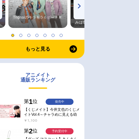
Trignalのキラキラ☆ビートＲ
森久保祥太郎×浪川大輔 つま
みは塩だけ
もっと見る
アニメイト
通販ランキング
1
第
位
発売中
【くじメイト】今井文也のくじメ
イトVol.4～チャラめに見える幼
馴染、実は一途で独占欲が強いん
￥1,100
です～
2
第
位
予約受付中
【グッズ-マスコット】あんさん