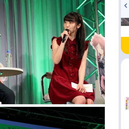
高橋美紀のおんぷの気持ち
TVアニメ『戦隊大失格』
♪ in アニメイトタイムズ
radio 大直会 2nd season