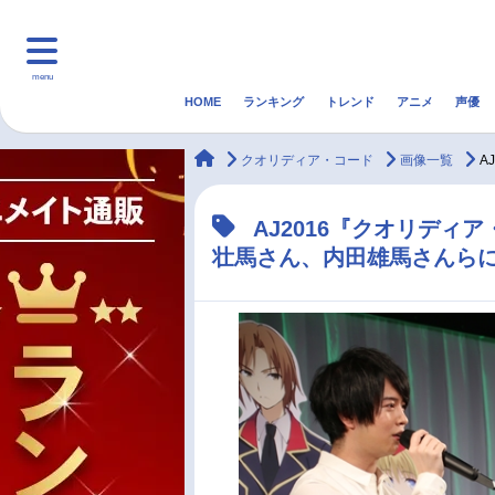
menu
HOME
ランキング
トレンド
アニメ
声優
HOME
ランキング
アニ
animateTimes
クオリディア・コード
画像一覧
A
マンガ・ラノベ
ゲーム・アプリ
音楽
AJ2016『クオリデ
壮馬さん、内田雄馬さんら
最新記事一覧
アニメ記事一覧
声優記事一覧