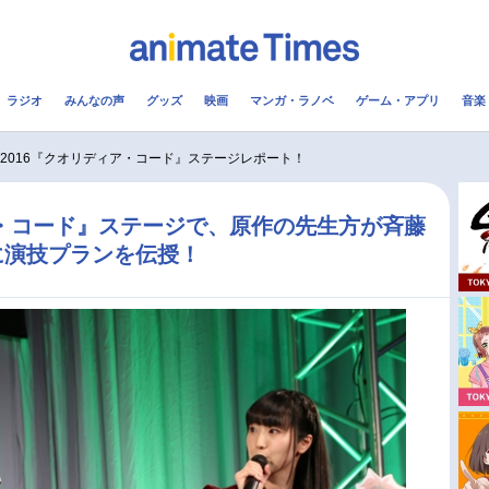
ラジオ
みんなの声
グッズ
映画
マンガ・ラノベ
ゲーム・アプリ
音楽
メ
声優
ラジオ
み
J2016『クオリディア・コード』ステージレポート！
コスプレ
2.5次元
配信
ィア・コード』ステージで、原作の先生方が斉藤
に演技プランを伝授！
アニメ映画一覧
今期アニメ曜日別一覧
実写化映画一覧
春アニメ
男性声優/女性声優一覧
夏アニメ
FOLLOW US