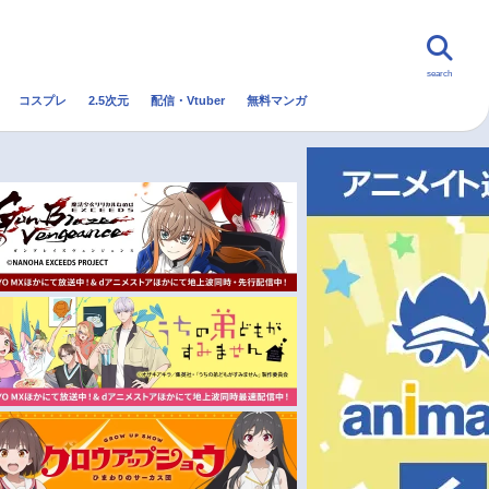
search
コスプレ
2.5次元
配信・Vtuber
無料マンガ
んなの声
グッズ
映画
・Vtuber
トレンド
無料マンガ
秋アニメ
冬アニメ