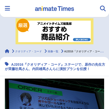
HOME
ランキング
アニメ
声優
ラジオ
みんなの声
グッズ
映画
animateTimes
クオリディア・コード
画像一覧
AJ2016『クオリディア・コード』ステージレポート！
AJ2016『クオリディア・コード』ステージで、原作の先生方
マンガ・ラノベ
ゲーム・アプリ
音楽
コスプレ
が斉藤壮馬さん、内田雄馬さんらに演技プランを伝授！
2.5次元
配信・Vtuber
トレンド
無料マンガ
最新記事一覧
アニメ記事一覧
声優記事一覧