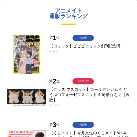
アニメイト
通販ランキング
1
第
位
発売中
【コミック】ビビビコミック創刊記念号
￥935
2
第
位
予約受付中
【グッズ-マスコット】ゴールデンカムイ ど
うぶつフォーゼマスコット 4.尾形百之助【再
販】
￥1,980
3
第
位
発売中
【くじメイト】今井文也のくじメイトVol.4～