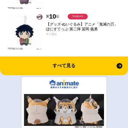
10
第
位
予約受付中
【グッズ-ぬいぐるみ】アニメ「鬼滅の刃」
ぽにすてっぷ 第二弾 冨岡 義勇
￥1,980
すべて見る