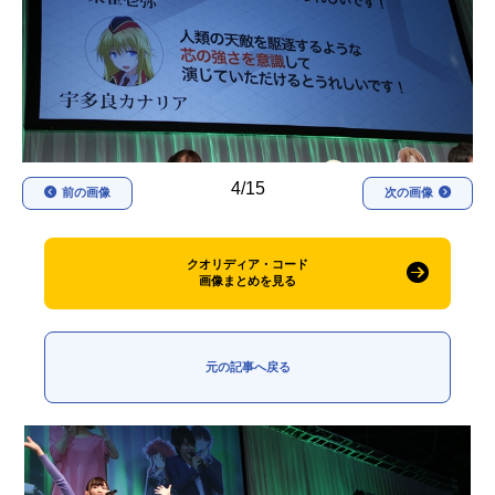
アニメ映画一覧
実写化映画一覧
今期アニメ曜日別一覧
春アニメ
夏アニメ
秋アニメ
冬アニメ
4/15
前の画像
次の画像
男性声優/女性声優一覧
クオリディア・コード
FOLLOW US
画像まとめを見る
元の記事へ戻る