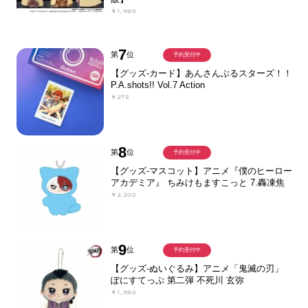
￥1,980
7
第
位
予約受付中
【グッズ-カード】あんさんぶるスターズ！！
P.A.shots!! Vol.7 Action
￥275
8
第
位
予約受付中
【グッズ-マスコット】アニメ『僕のヒーロー
アカデミア』 ちみけもますこっと 7.轟凍焦
￥2,200
9
第
位
予約受付中
【グッズ-ぬいぐるみ】アニメ「鬼滅の刃」
ぽにすてっぷ 第二弾 不死川 玄弥
￥1,980