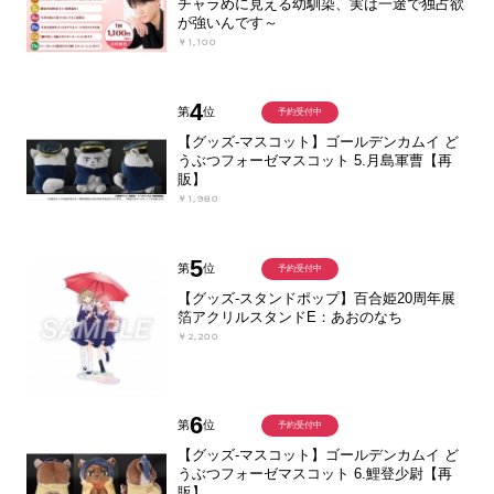
チャラめに見える幼馴染、実は一途で独占欲
が強いんです～
￥1,100
4
第
位
予約受付中
【グッズ-マスコット】ゴールデンカムイ ど
うぶつフォーゼマスコット 5.月島軍曹【再
販】
￥1,980
5
第
位
予約受付中
【グッズ-スタンドポップ】百合姫20周年展
箔アクリルスタンドE：あおのなち
￥2,200
6
第
位
予約受付中
【グッズ-マスコット】ゴールデンカムイ ど
うぶつフォーゼマスコット 6.鯉登少尉【再
販】