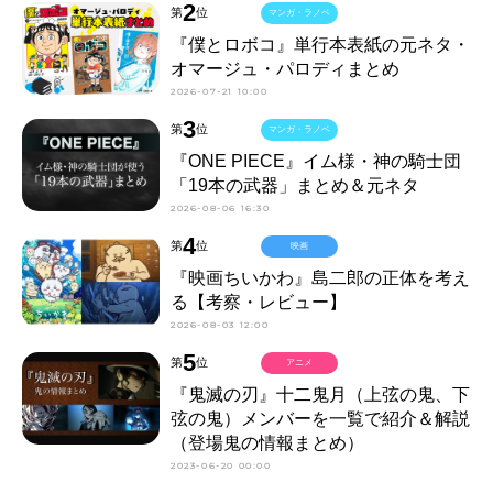
2
第
位
マンガ・ラノベ
『僕とロボコ』単行本表紙の元ネタ・
オマージュ・パロディまとめ
2026-07-21 10:00
3
第
位
マンガ・ラノベ
『ONE PIECE』イム様・神の騎士団
「19本の武器」まとめ＆元ネタ
2026-08-06 16:30
4
第
位
映画
『映画ちいかわ』島二郎の正体を考え
る【考察・レビュー】
2026-08-03 12:00
5
第
位
アニメ
『鬼滅の刃』十二鬼月（上弦の鬼、下
弦の鬼）メンバーを一覧で紹介＆解説
（登場鬼の情報まとめ）
2023-06-20 00:00