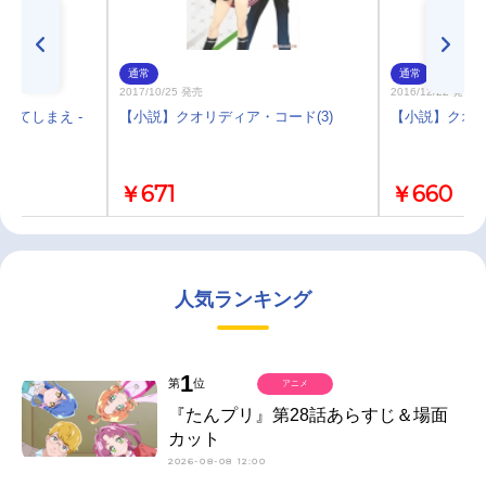
通常
通常
2017/10/25 発売
2016/12/22 発売
してしまえ -
【小説】クオリディア・コード(3)
【小説】クオリ
￥671
￥660
人気ランキング
1
第
位
アニメ
『たんプリ』第28話あらすじ＆場面
カット
2026-08-08 12:00