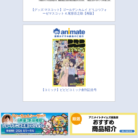
【グッズ-マスコット】ゴールデンカムイ どうぶつフォ
ーゼマスコット 4.尾形百之助【再販】
【コミック】ビビビコミック創刊記念号