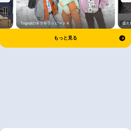
Trignalのキラキラ☆ビートＲ
森久
もっと見る