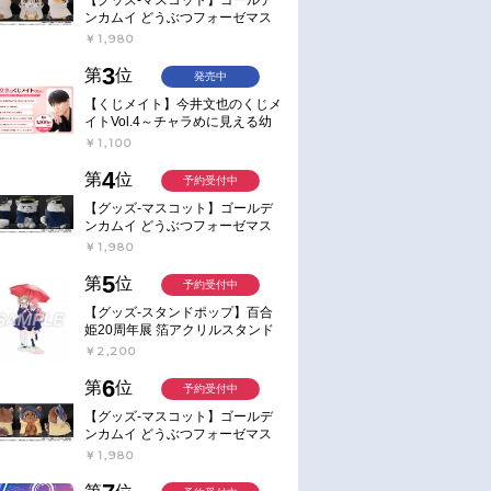
ンカムイ どうぶつフォーゼマス
コット 4.尾形百之助【再販】
￥1,980
3
第
位
発売中
【くじメイト】今井文也のくじメ
イトVol.4～チャラめに見える幼
馴染、実は一途で独占欲が強いん
￥1,100
です～
4
第
位
予約受付中
【グッズ-マスコット】ゴールデ
ンカムイ どうぶつフォーゼマス
コット 5.月島軍曹【再販】
￥1,980
5
第
位
予約受付中
【グッズ-スタンドポップ】百合
姫20周年展 箔アクリルスタンド
E：あおのなち
￥2,200
6
第
位
予約受付中
【グッズ-マスコット】ゴールデ
ンカムイ どうぶつフォーゼマス
コット 6.鯉登少尉【再販】
￥1,980