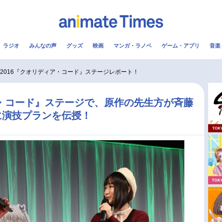
ラジオ
みんなの声
グッズ
映画
マンガ・ラノベ
ゲーム・アプリ
音楽
メ
声優
ラジオ
み
J2016『クオリディア・コード』ステージレポート！
コスプレ
2.5次元
配信
ィア・コード』ステージで、原作の先生方が斉藤
に演技プランを伝授！
アニメ映画一覧
今期アニメ曜日別一覧
実写化映画一覧
春アニメ
男性声優/女性声優一覧
夏アニメ
FOLLOW US