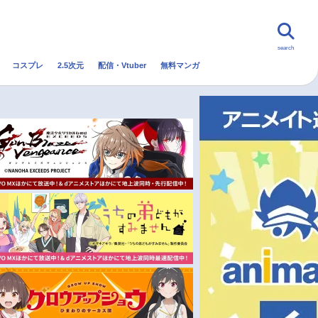
search
コスプレ
2.5次元
配信・Vtuber
無料マンガ
んなの声
グッズ
映画
・Vtuber
トレンド
無料マンガ
秋アニメ
冬アニメ