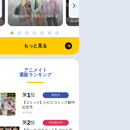
Trignalのキラキラ☆ビートＲ
森久保祥太郎×浪川大輔 つま
みは塩だけ
もっと見る
アニメイト
通販ランキング
1
第
位
発売中
【コミック】ビビビコミック創刊
記念号
￥935
2
第
位
予約受付中
【グッズ-マスコット】ゴールデ