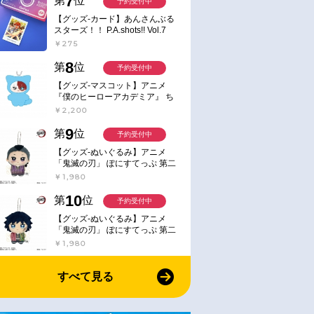
7
第
位
予約受付中
【グッズ-カード】あんさんぶる
スターズ！！ P.A.shots!! Vol.7
Action
￥275
8
第
位
予約受付中
【グッズ-マスコット】アニメ
『僕のヒーローアカデミア』 ち
みけもますこっと 7.轟凍焦
￥2,200
9
第
位
予約受付中
【グッズ-ぬいぐるみ】アニメ
「鬼滅の刃」 ぽにすてっぷ 第二
弾 不死川 玄弥
￥1,980
10
第
位
予約受付中
【グッズ-ぬいぐるみ】アニメ
「鬼滅の刃」 ぽにすてっぷ 第二
弾 冨岡 義勇
￥1,980
すべて見る