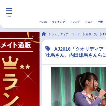
menu
HOME
ランキング
トレンド
アニメ
声優
HOME
ランキング
アニ
animateTimes
クオリディア・コード
画像一覧
A
マンガ・ラノベ
ゲーム・アプリ
音楽
AJ2016『クオリデ
壮馬さん、内田雄馬さんら
最新記事一覧
アニメ記事一覧
声優記事一覧