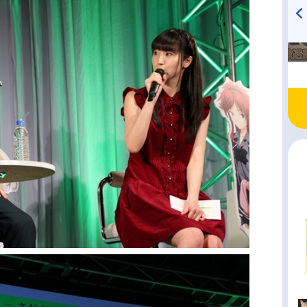
TVアニメ『戦隊大失格』
ハイキュー!! 烏野高校放送部!
radio 大直会 2nd season