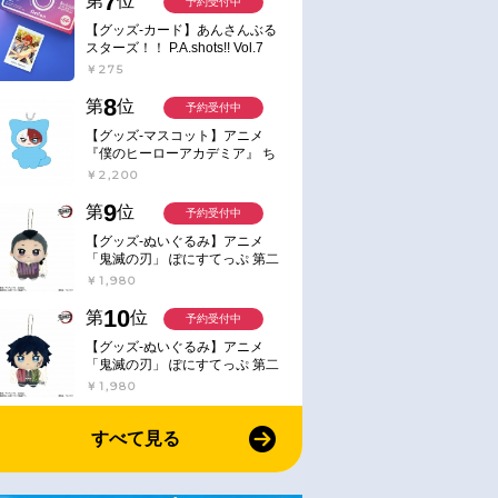
7
第
位
予約受付中
【グッズ-カード】あんさんぶる
スターズ！！ P.A.shots!! Vol.7
Action
￥275
8
第
位
予約受付中
【グッズ-マスコット】アニメ
『僕のヒーローアカデミア』 ち
みけもますこっと 7.轟凍焦
￥2,200
9
第
位
予約受付中
【グッズ-ぬいぐるみ】アニメ
「鬼滅の刃」 ぽにすてっぷ 第二
弾 不死川 玄弥
￥1,980
10
第
位
予約受付中
【グッズ-ぬいぐるみ】アニメ
「鬼滅の刃」 ぽにすてっぷ 第二
弾 冨岡 義勇
￥1,980
すべて見る