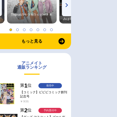
Trignalのキラキラ☆ビートＲ
森久保祥太郎×浪川大輔 つま
みは塩だけ
もっと見る
アニメイト
通販ランキング
1
第
位
発売中
【コミック】ビビビコミック創刊
記念号
￥935
2
第
位
予約受付中
【グッズ-マスコット】ゴールデ