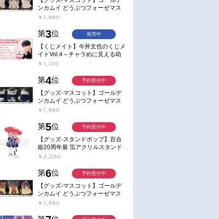
ンカムイ どうぶつフォーゼマス
コット 4.尾形百之助【再販】
￥1,980
3
第
位
発売中
【くじメイト】今井文也のくじメ
イトVol.4～チャラめに見える幼
馴染、実は一途で独占欲が強いん
￥1,100
です～
4
第
位
予約受付中
【グッズ-マスコット】ゴールデ
ンカムイ どうぶつフォーゼマス
コット 5.月島軍曹【再販】
￥1,980
5
第
位
予約受付中
【グッズ-スタンドポップ】百合
姫20周年展 箔アクリルスタンド
E：あおのなち
￥2,200
6
第
位
予約受付中
【グッズ-マスコット】ゴールデ
ンカムイ どうぶつフォーゼマス
コット 6.鯉登少尉【再販】
￥1,980