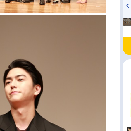
TVアニメ『戦隊大失格』
ハイキュー!! 烏野高校放送部!
radio 大直会 2nd season