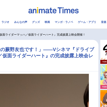
ラジオ
みんなの声
グッズ
映画
マンガ・ラノベ
ゲーム・アプリ
音楽
メ
声優
ラジオ
み
仮面ライダーマッハ／仮面ライダーハート』完成披露上映会開催！
コスプレ
2.5次元
配信
の蕨野友也です！」――Vシネマ『ドライブ
／仮面ライダーハート』の完成披露上映会レ
アニメ映画一覧
今期アニメ曜日別一覧
実写化映画一覧
春アニメ
男性声優/女性声優一覧
夏アニメ
FOLLOW US