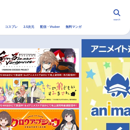
search
コスプレ
2.5次元
配信・Vtuber
無料マンガ
んなの声
グッズ
映画
・Vtuber
トレンド
無料マンガ
秋アニメ
冬アニメ