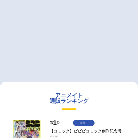
アニメイト
通販ランキング
1
第
位
発売中
【コミック】ビビビコミック創刊記念号
￥935