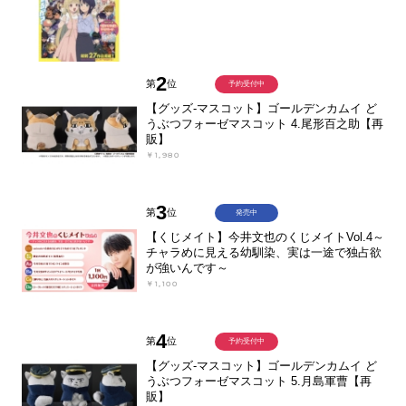
2
第
位
予約受付中
【グッズ-マスコット】ゴールデンカムイ ど
うぶつフォーゼマスコット 4.尾形百之助【再
販】
￥1,980
3
第
位
発売中
【くじメイト】今井文也のくじメイトVol.4～
チャラめに見える幼馴染、実は一途で独占欲
が強いんです～
￥1,100
4
第
位
予約受付中
【グッズ-マスコット】ゴールデンカムイ ど
うぶつフォーゼマスコット 5.月島軍曹【再
販】