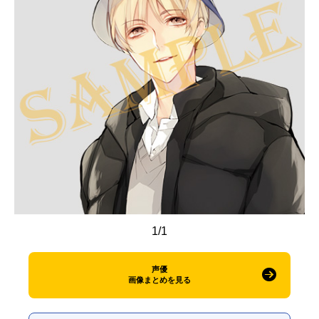
アニメ映画一覧
実写化映画一覧
今期アニメ曜日別一覧
春アニメ
夏アニメ
秋アニメ
冬アニメ
男性声優/女性声優一覧
FOLLOW US
1/1
声優
画像まとめを見る