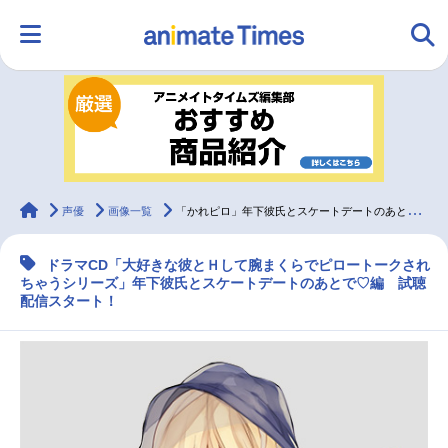
HOME
ランキング
アニメ
声優
ラジオ
みんなの声
グッズ
映画
animateTimes
声優
画像一覧
「かれピロ」年下彼氏とスケートデートのあとで♡編試聴配信スタート
ドラマCD「大好きな彼とＨして腕まくらでピロートークされ
マンガ・ラノベ
ゲーム・アプリ
音楽
コスプレ
ちゃうシリーズ」年下彼氏とスケートデートのあとで♡編 試聴
配信スタート！
2.5次元
配信・Vtuber
トレンド
無料マンガ
最新記事一覧
アニメ記事一覧
声優記事一覧