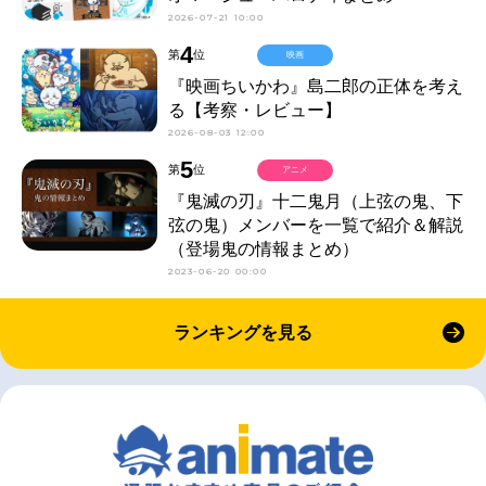
2026-07-21 10:00
4
第
位
映画
『映画ちいかわ』島二郎の正体を考え
る【考察・レビュー】
2026-08-03 12:00
5
第
位
アニメ
『鬼滅の刃』十二鬼月（上弦の鬼、下
弦の鬼）メンバーを一覧で紹介＆解説
（登場鬼の情報まとめ）
2023-06-20 00:00
ランキングを見る