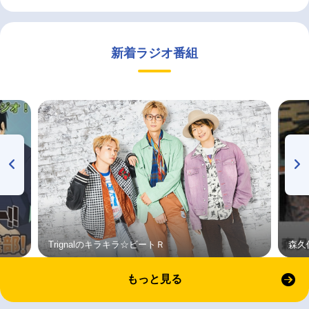
新着ラジオ番組
Trignalのキラキラ☆ビートＲ
森久
もっと見る