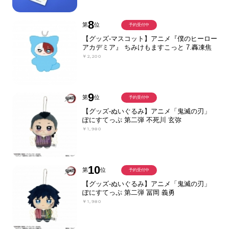
8
第
位
予約受付中
【グッズ-マスコット】アニメ『僕のヒーロー
アカデミア』 ちみけもますこっと 7.轟凍焦
￥2,200
9
第
位
予約受付中
【グッズ-ぬいぐるみ】アニメ「鬼滅の刃」
ぽにすてっぷ 第二弾 不死川 玄弥
￥1,980
10
第
位
予約受付中
【グッズ-ぬいぐるみ】アニメ「鬼滅の刃」
ぽにすてっぷ 第二弾 冨岡 義勇
￥1,980