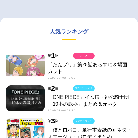
人気ランキング
1
第
位
アニメ
『たんプリ』第28話あらすじ＆場面
カット
2026-08-08 12:00
2
第
位
マンガ・ラノベ
『ONE PIECE』イム様・神の騎士団
「19本の武器」まとめ＆元ネタ
2026-08-06 16:30
3
第
位
マンガ・ラノベ
『僕とロボコ』単行本表紙の元ネタ・
オマージュ・パロディまとめ