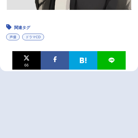
関連タグ
声優
ドラマCD
66