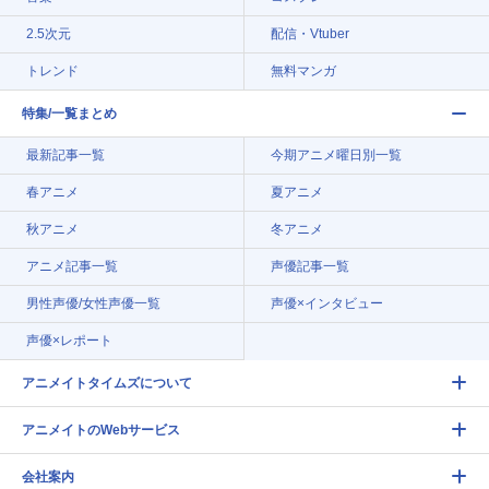
2.5次元
配信・Vtuber
トレンド
無料マンガ
特集/一覧まとめ
最新記事一覧
今期アニメ曜日別一覧
春アニメ
夏アニメ
秋アニメ
冬アニメ
アニメ記事一覧
声優記事一覧
男性声優/女性声優一覧
声優×インタビュー
声優×レポート
アニメイトタイムズについて
アニメイトのWebサービス
会社案内