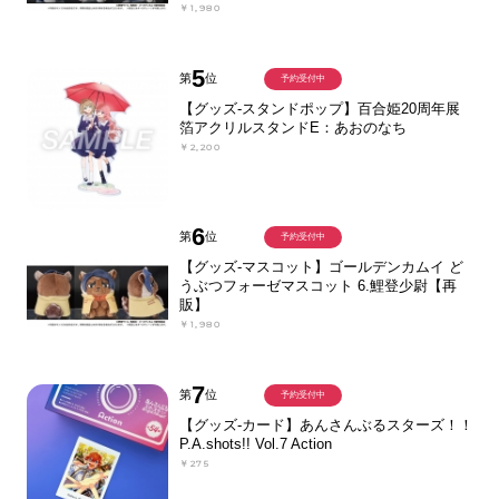
￥1,980
5
第
位
予約受付中
【グッズ-スタンドポップ】百合姫20周年展
箔アクリルスタンドE：あおのなち
￥2,200
6
第
位
予約受付中
【グッズ-マスコット】ゴールデンカムイ ど
うぶつフォーゼマスコット 6.鯉登少尉【再
販】
￥1,980
7
第
位
予約受付中
【グッズ-カード】あんさんぶるスターズ！！
P.A.shots!! Vol.7 Action
￥275