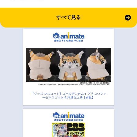
すべて見る
【グッズ-マスコット】ゴールデンカムイ どうぶつフォ
ーゼマスコット 4.尾形百之助【再販】