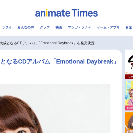
ラジオ
みんなの声
グッズ
映画
マンガ・ラノベ
ゲーム・アプリ
音楽
メ
声優
ラジオ
み
成となるCDアルバム「Emotional Daybreak」を発売決定
コスプレ
2.5次元
配信
CDアルバム「Emotional Daybreak」
アニメ映画一覧
今期アニメ曜日別一覧
実写化映画一覧
春アニメ
男性声優/女性声優一覧
夏アニメ
FOLLOW US