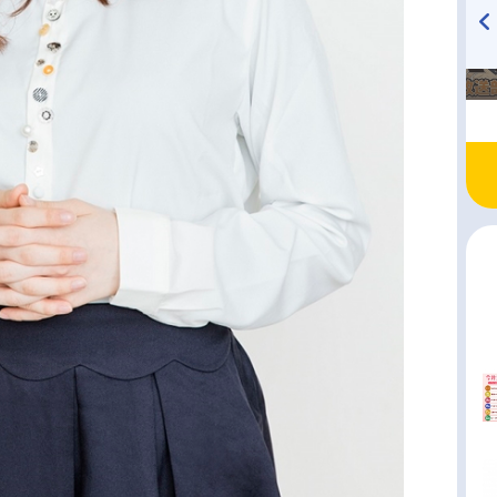
TVアニメ『戦隊大失格』
ハイキュー!! 烏野高校放送部!
radio 大直会 2nd season