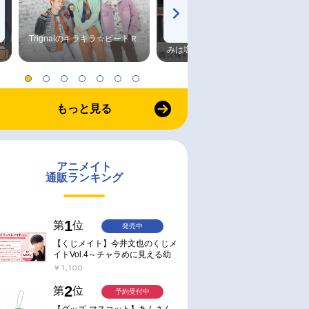
Trignalのキラキラ☆ビートＲ
森久保祥太郎×浪川大輔 つま
みは塩だけ
もっと見る
アニメイト
通販ランキング
1
第
位
発売中
【くじメイト】今井文也のくじメ
イトVol.4～チャラめに見える幼
馴染、実は一途で独占欲が強いん
￥1,100
です～
2
第
位
予約受付中
【グッズ-マスコット】あんさん