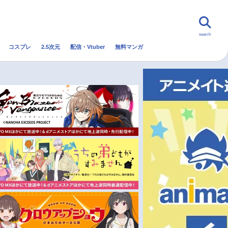
search
コスプレ
2.5次元
配信・Vtuber
無料マンガ
んなの声
グッズ
映画
・Vtuber
トレンド
無料マンガ
秋アニメ
冬アニメ