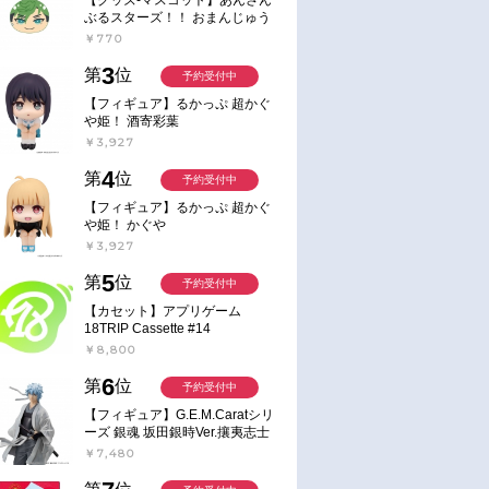
ぶるスターズ！！ おまんじゅう
にぎにぎマスコット ねくすと2
￥770
Hbox
3
第
位
予約受付中
【フィギュア】るかっぷ 超かぐ
や姫！ 酒寄彩葉
￥3,927
4
第
位
予約受付中
【フィギュア】るかっぷ 超かぐ
や姫！ かぐや
￥3,927
5
第
位
予約受付中
【カセット】アプリゲーム
18TRIP Cassette #14
￥8,800
6
第
位
予約受付中
【フィギュア】G.E.M.Caratシリ
ーズ 銀魂 坂田銀時Ver.攘夷志士
完成品フィギュア
￥7,480