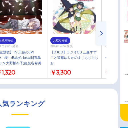
お取り寄せ
お取り寄せ
お取り寄せ
17/08/23 発売
2014/12/24 発売
2019/06/21 発売
主題歌】TV 天使の3P!
【DJCD】ラジオCD 三森すず
【DVD】佳村
D「楔」/Baby's breath[五島
こと遠藤ゆりかのまじもじらじ
ックデートVOL
(CV.大野柚布子)紅葉谷希美
お
CV.遠藤ゆりか)金城そら(CV.
1,320
￥3,300
￥4,180
賀葵)]
人気ランキング