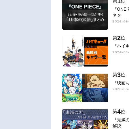
1
第
位
『ONE
ネタ
2026-08-
2
第
位
『ハイキ
2024-03-
3
第
位
『映画
2026-08-
4
第
位
『鬼滅
解説