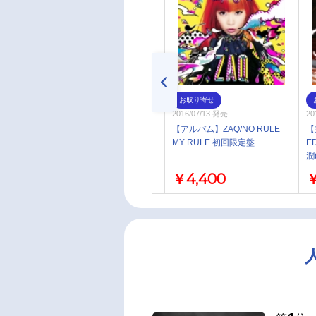
お取り寄せ
お取り寄せ
2016/07/13 発売
2016/07/13 発売
20
【アルバム】ZAQ/NO RULE
【アルバム】ZAQ/NO RULE
【
MY RULE 通常盤
MY RULE 初回限定盤
E
潤
(
￥3,300
￥4,400
￥
古