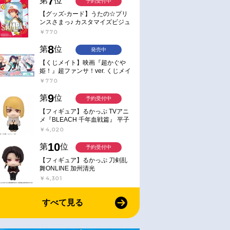
7
第
位
予約受付中
【グッズ-カード】うたの☆プリ
ンスさまっ♪ カスタマイズビジュ
アルカードコレクション Best
￥770
Shots from Everyday Life Ver.
8
第
位
発売中
【くじメイト】映画『超かぐや
姫！』超ファンサ！ver. くじメイ
お取り寄せ
お取り寄せ
ト
￥770
2017/09/27 発売
2018/03/02 発売
はるかのマニア
【アルバム】TV 天使の3P!
【DVD】TV 天使の3P! 6
9
第
位
予約受付中
.5
Three Angels Complete
【フィギュア】るかっぷ TVアニ
Album♪
メ『BLEACH 千年血戦篇』 平子
真子
￥3,300
￥6,380
￥4,020
10
第
位
予約受付中
【フィギュア】るかっぷ 刀剣乱
舞ONLINE 加州清光
￥4,301
すべて見る