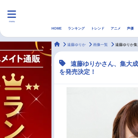
menu
HOME
ランキング
トレンド
アニメ
声優
HOME
ランキング
アニ
animateTimes
遠藤ゆりか
画像一覧
遠藤ゆりか集大
マンガ・ラノベ
ゲーム・アプリ
音楽
遠藤ゆりかさん、集大成となる
を発売決定！
最新記事一覧
アニメ記事一覧
声優記事一覧