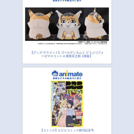
【グッズ-マスコット】ゴールデンカムイ どうぶつフォ
ーゼマスコット 4.尾形百之助【再販】
【コミック】ビビビコミック創刊記念号