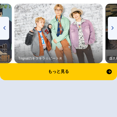
Trignalのキラキラ☆ビートＲ
森久
もっと見る