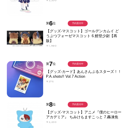
￥2,200
6
第
位
予約受付中
【グッズ-マスコット】ゴールデンカムイ ど
うぶつフォーゼマスコット 6.鯉登少尉【再
販】
￥1,980
7
第
位
予約受付中
【グッズ-カード】あんさんぶるスターズ！！
P.A.shots!! Vol.7 Action
￥275
8
第
位
予約受付中
【グッズ-マスコット】アニメ『僕のヒーロー
アカデミア』 ちみけもますこっと 7.轟凍焦
￥2,200