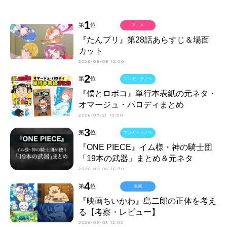
1
第
位
アニメ
『たんプリ』第28話あらすじ＆場面
カット
2026-08-08 12:00
2
第
位
マンガ・ラノベ
『僕とロボコ』単行本表紙の元ネタ・
オマージュ・パロディまとめ
2026-07-21 10:00
3
第
位
マンガ・ラノベ
『ONE PIECE』イム様・神の騎士団
「19本の武器」まとめ＆元ネタ
2026-08-06 16:30
4
第
位
映画
『映画ちいかわ』島二郎の正体を考え
る【考察・レビュー】
2026-08-03 12:00