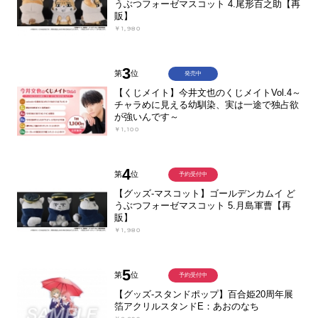
うぶつフォーゼマスコット 4.尾形百之助【再
販】
￥1,980
3
第
位
発売中
【くじメイト】今井文也のくじメイトVol.4～
チャラめに見える幼馴染、実は一途で独占欲
が強いんです～
￥1,100
4
第
位
予約受付中
【グッズ-マスコット】ゴールデンカムイ ど
うぶつフォーゼマスコット 5.月島軍曹【再
販】
￥1,980
5
第
位
予約受付中
【グッズ-スタンドポップ】百合姫20周年展
箔アクリルスタンドE：あおのなち