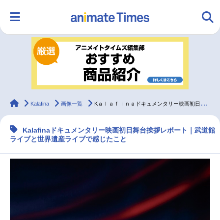
HOME
ランキング
アニメ
声優
ラジオ
みんなの声
グッズ
映画
animateTimes
Kalafina
画像一覧
Kａｌａｆｉｎａドキュメンタリー映画初日舞台挨拶レポート
Kalafinaドキュメンタリー映画初日舞台挨拶レポート｜武道館
マンガ・ラノベ
ゲーム・アプリ
音楽
コスプレ
ライブと世界遺産ライブで感じたこと
2.5次元
配信・Vtuber
トレンド
無料マンガ
最新記事一覧
アニメ記事一覧
声優記事一覧