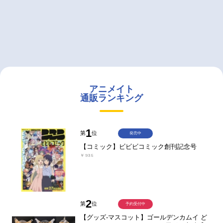
アニメイト
通販ランキング
1
第
位
発売中
【コミック】ビビビコミック創刊記念号
￥935
2
第
位
予約受付中
【グッズ-マスコット】ゴールデンカムイ ど