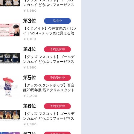
ンカムイ どうぶつフォーゼマス
コット 4.尾形百之助【再販】
￥1,980
3
第
位
発売中
【くじメイト】今井文也のくじメ
イトVol.4～チャラめに見える幼
馴染、実は一途で独占欲が強いん
￥1,100
です～
4
第
位
予約受付中
【グッズ-マスコット】ゴールデ
ンカムイ どうぶつフォーゼマス
通常
お取り寄せ
コット 5.月島軍曹【再販】
￥1,980
2023/12/20 発売
2023/12/20 発売
木坂46"5期生"版
【DVD】劇場版 美少女戦士セ
【DVD】劇場版 美少女戦
5
第
位
予約受付中
美少女戦士セー
ーラームーンCosmos 通常版
ーラームーンCosmos 初回
【グッズ-スタンドポップ】百合
4
版
姫20周年展 箔アクリルスタンド
E：あおのなち
￥10,000
￥15,999
￥2,200
6
第
位
予約受付中
【グッズ-マスコット】ゴールデ
ンカムイ どうぶつフォーゼマス
コット 6.鯉登少尉【再販】
￥1,980