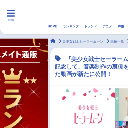
menu
HOME
ランキング
トレンド
アニメ
声優
HOME
ランキング
アニ
animateTimes
美少女戦士セーラームーン
画像一覧
マンガ・ラノベ
ゲーム・アプリ
音楽
『美少女戦士セーラーム
記念して、音楽制作の裏側
最新記事一覧
た動画が新たに公開！
アニメ記事一覧
声優記事一覧