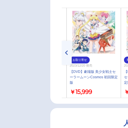
通常
お取り寄せ
2023/12/20 発売
2023/12/20 発売
20
【DVD】劇場版 美少女戦士セ
【DVD】劇場版 美少女戦士セ
【
ーラームーンCosmos 通常版
ーラームーンCosmos 初回限定
セ
版
定
￥10,000
￥15,999
￥