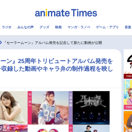
ラジオ
みんなの声
グッズ
映画
マンガ・ラノベ
ゲーム・アプリ
音楽
メ
声優
ラジオ
み
『セーラームーン』アルバム発売を記念して新たに動画が公開
コスプレ
2.5次元
配信
ーン』25周年トリビュートアルバム発売を
を収録した動画やキャラ弁の制作過程を映し
アニメ映画一覧
今期アニメ曜日別一覧
実写化映画一覧
春アニメ
男性声優/女性声優一覧
夏アニメ
FOLLOW US