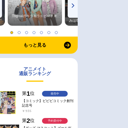
Trignalのキラキラ☆ビートＲ
森久保祥太郎×浪川大輔 つま
みは塩だけ
もっと見る
アニメイト
通販ランキング
1
第
位
発売中
【コミック】ビビビコミック創刊
記念号
￥935
2
第
位
予約受付中
【グッズ-マスコット】ゴールデ