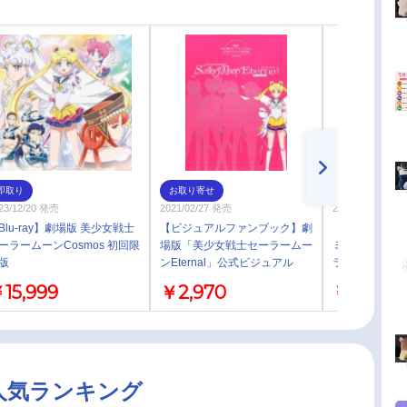
即取り
お取り寄せ
お取り寄せ
23/12/20 発売
2021/02/27 発売
2024/12/25 発売
Blu-ray】劇場版 美少女戦士
【ビジュアルファンブック】劇
【Blu-ray】乃
ーラームーンCosmos 初回限
場版「美少女戦士セーラームー
ミュージカル 
版
ンEternal」公式ビジュアル
ラームーン 202
BOOK
15,999
￥2,970
￥13,200
人気ランキング