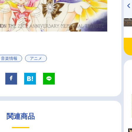
TVアニメ『戦隊大失格』
ハイキュー!! 烏野高校放送部!
radio 大直会 2nd season
・音楽情報
アニメ
関連商品