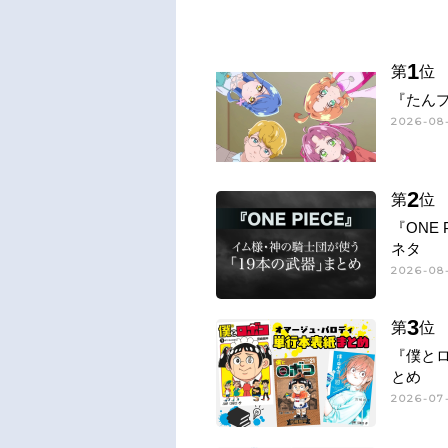
1
第
位
『たん
2026-08
2
第
位
『ONE
ネタ
2026-08-
3
第
位
『僕と
とめ
2026-07-