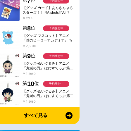
7
第
位
予約受付中
【グッズ-カード】あんさんぶる
スターズ！！ P.A.shots!! Vol.7
Action
￥275
8
第
位
予約受付中
【グッズ-マスコット】アニメ
『僕のヒーローアカデミア』 ち
みけもますこっと 7.轟凍焦
￥2,200
9
第
位
予約受付中
【グッズ-ぬいぐるみ】アニメ
「鬼滅の刃」 ぽにすてっぷ 第二
弾 不死川 玄弥
￥1,980
10
第
位
予約受付中
【グッズ-ぬいぐるみ】アニメ
「鬼滅の刃」 ぽにすてっぷ 第二
弾 冨岡 義勇
￥1,980
すべて見る