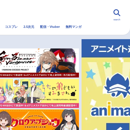
search
コスプレ
2.5次元
配信・Vtuber
無料マンガ
んなの声
グッズ
映画
・Vtuber
トレンド
無料マンガ
秋アニメ
冬アニメ